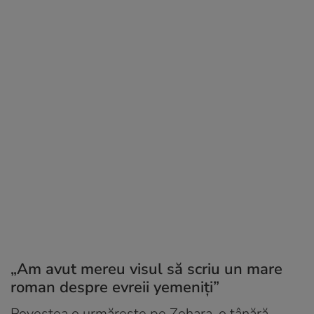
„Am avut mereu visul să scriu un mare
roman despre evreii yemeniți”
Povestea o urmărește pe Zohara, o tânără