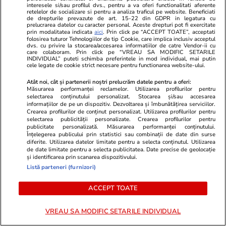
asta o tragedie cumplită? Părinților nu li s-a
interesele si/sau profilul dvs., pentru a va oferi functionalitati aferente
retelelor de socializare si pentru a analiza traficul pe website. Beneficiati
permis să-și îngroape copiii.
de drepturile prevazute de art. 15-22 din GDPR in legatura cu
prelucrarea datelor cu caracter personal. Aceste drepturi pot fi exercitate
prin modalitatea indicata
aici
. Prin click pe “ACCEPT TOATE”, acceptati
Copiii le-au fost luați fără acordul lor și duși la
folosirea tuturor Tehnologiilor de tip Cookie, care implica inclusiv acceptul
dvs. cu privire la stocarea/accesarea informatiilor de catre Vendor-ii cu
spital. Părinții nu au avut voie să fie alături de ei
care colaboram. Prin click pe “VREAU SA MODIFIC SETARILE
INDIVIDUAL” puteti schimba preferintele in mod individual, mai putin
în ultimele clipe. Nu au putut să-i
cele legate de cookie strict necesare pentru functionarea website-ului.
înmormânteze. Nu au putut să țină șiva,
Atât noi, cât și partenerii noștri prelucrăm datele pentru a oferi:
perioada tradițională de doliu în iudaism. Toate
Măsurarea performanței reclamelor. Utilizarea profilurilor pentru
selectarea conținutului personalizat. Stocarea și/sau accesarea
acestea reprezintă, în sine, o formă de răpire și
informațiilor de pe un dispozitiv. Dezvoltarea și îmbunătățirea serviciilor.
Crearea profilurilor de conținut personalizat. Utilizarea profilurilor pentru
ceva cu care societatea noastră trebuie încă să
selectarea publicității personalizate. Crearea profilurilor pentru
publicitate personalizată. Măsurarea performanței conținutului.
se confrunte. Și spun toate astea în cea mai
Înțelegerea publicului prin statistici sau combinații de date din surse
generoasă interpretare posibilă, acceptând
diferite. Utilizarea datelor limitate pentru a selecta conținutul. Utilizarea
de date limitate pentru a selecta publicitatea. Date precise de geolocație
ipoteza oficială.
și identificarea prin scanarea dispozitivului.
Listă parteneri (furnizori)
Din păcate, nici astăzi nu s-a ajuns unde ar
ACCEPT TOATE
trebui. Au existat totuși câțiva pași înainte. Cred
că în 2021, prim-ministrul, al cărui nume prefer
VREAU SA MODIFIC SETARILE INDIVIDUAL
să nu-l rostesc, a oferit despăgubiri familiilor