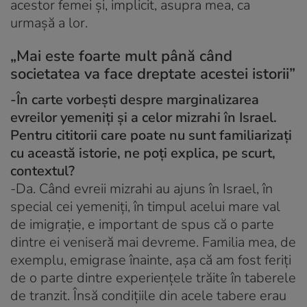
acestor femei și, implicit, asupra mea, ca
urmașă a lor.
„Mai este foarte mult până când
societatea va face dreptate acestei istorii”
-În carte vorbești despre marginalizarea
evreilor yemeniți și a celor mizrahi în Israel.
Pentru cititorii care poate nu sunt familiarizați
cu această istorie, ne poți explica, pe scurt,
contextul?
-Da. Când evreii mizrahi au ajuns în Israel, în
special cei yemeniți, în timpul acelui mare val
de imigrație, e important de spus că o parte
dintre ei veniseră mai devreme. Familia mea, de
exemplu, emigrase înainte, așa că am fost feriți
de o parte dintre experiențele trăite în taberele
de tranzit. Însă condițiile din acele tabere erau