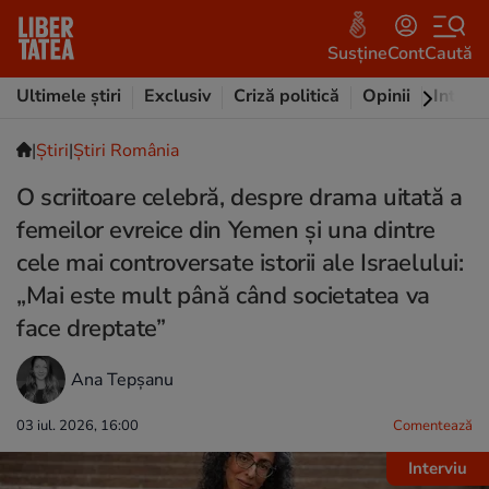
Susține
Cont
Caută
Ultimele știri
Exclusiv
Criză politică
Opinii
Intervi
|
Ştiri
|
Știri România
O scriitoare celebră, despre drama uitată a
femeilor evreice din Yemen și una dintre
cele mai controversate istorii ale Israelului:
„Mai este mult până când societatea va
face dreptate”
Ana Tepșanu
03 iul. 2026, 16:00
Comentează
Interviu