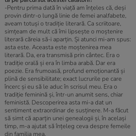
-Pentru prima dată în viață am înțeles că, deși
provin dintr-o lungă linie de femei analfabete,
aveam totuși o tradiție literară. Ca scriitoare,
simțeam de mult că îmi lipsește o moștenire
literară căreia să-i aparțin. Și atunci mi-am spus:
asta este. Aceasta este moștenirea mea
literară. Da, era transmisă prin cântec. Era o
tradiție orală și era în limba arabă. Dar era
poezie. Era frumoasă, profund emoționantă și
plină de sensibilitate; exact lucrurile pe care
încerc și eu să le aduc în scrisul meu. Era o
tradiție feminină și, într-un anumit sens, chiar
feministă. Descoperirea asta mi-a dat un
sentiment extraordinar de susținere. M-a făcut
să simt că aparțin unei genealogii și, în același
timp, m-a ajutat să înțeleg ceva despre femeile
din familia mea.