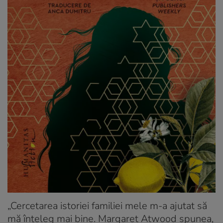
„Cercetarea istoriei familiei mele m-a ajutat să
mă înțeleg mai bine. Margaret Atwood spunea,