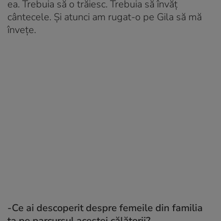
ea. Trebuia să o trăiesc. Trebuia să învăț
cântecele. Și atunci am rugat-o pe Gila să mă
învețe.
-Ce ai descoperit despre femeile din familia
ta pe parcursul acestei călătorii?