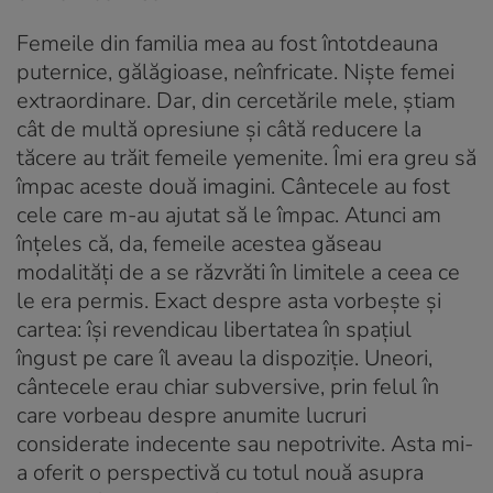
Femeile din familia mea au fost întotdeauna
puternice, gălăgioase, neînfricate. Niște femei
extraordinare. Dar, din cercetările mele, știam
cât de multă opresiune și câtă reducere la
tăcere au trăit femeile yemenite. Îmi era greu să
împac aceste două imagini. Cântecele au fost
cele care m-au ajutat să le împac. Atunci am
înțeles că, da, femeile acestea găseau
modalități de a se răzvrăti în limitele a ceea ce
le era permis. Exact despre asta vorbește și
cartea: își revendicau libertatea în spațiul
îngust pe care îl aveau la dispoziție. Uneori,
cântecele erau chiar subversive, prin felul în
care vorbeau despre anumite lucruri
considerate indecente sau nepotrivite. Asta mi-
a oferit o perspectivă cu totul nouă asupra