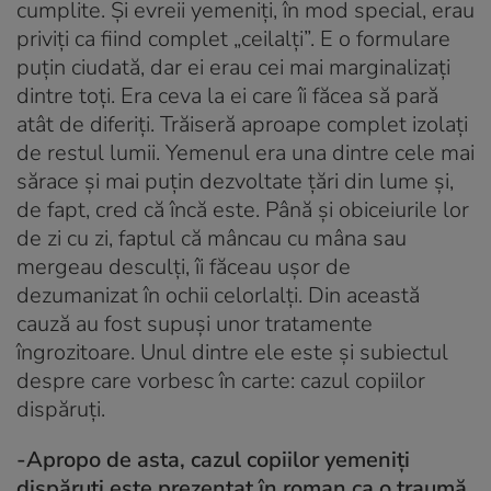
cumplite. Și evreii yemeniți, în mod special, erau
priviți ca fiind complet „ceilalți”. E o formulare
puțin ciudată, dar ei erau cei mai marginalizați
dintre toți. Era ceva la ei care îi făcea să pară
atât de diferiți. Trăiseră aproape complet izolați
de restul lumii. Yemenul era una dintre cele mai
sărace și mai puțin dezvoltate țări din lume și,
de fapt, cred că încă este. Până și obiceiurile lor
de zi cu zi, faptul că mâncau cu mâna sau
mergeau desculți, îi făceau ușor de
dezumanizat în ochii celorlalți. Din această
cauză au fost supuși unor tratamente
îngrozitoare. Unul dintre ele este și subiectul
despre care vorbesc în carte: cazul copiilor
dispăruți.
-Apropo de asta, cazul copiilor yemeniți
dispăruți este prezentat în roman ca o traumă