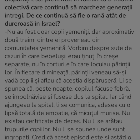
colectivă care continuă să marcheze generații
întregi. De ce continuă să fie o rană atât de
dureroasă în Israel?
-Nu au fost doar copii yemeniți, dar aproximativ
două treimi dintre ei proveneau din
comunitatea yemenită. Vorbim despre sute de
cazuri în care bebelușii erau ținuți în creșe
separate, nu în corturile în care locuiau părinții
lor. În fiecare dimineață, părinții veneau să-și
vadă copiii și aflau că aceștia dispăruseră. Li se
spunea că, peste noapte, copilul făcuse febră,
se îmbolnăvise și fusese dus la spital. Iar când
ajungeau la spital, li se comunica, adesea cu o
lipsă totală de empatie, că micuțul murise. Nu
existau certificate de deces. Nu li se arătau
trupurile copiilor. Nu li se spunea unde sunt
îngropați. Cred că acest episod este și astăzi o