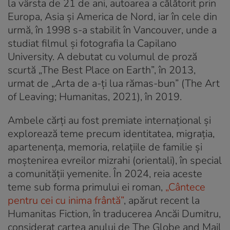
la vârsta de 21 de ani, autoarea a călătorit prin
Europa, Asia și America de Nord, iar în cele din
urmă, în 1998 s-a stabilit în Vancouver, unde a
studiat filmul și fotografia la Capilano
University. A debutat cu volumul de proză
scurtă „The Best Place on Earth”, în 2013,
urmat de „Arta de a-ți lua rămas-bun” (The Art
of Leaving; Humanitas, 2021), în 2019.
Ambele cărți au fost premiate internațional și
explorează teme precum identitatea, migrația,
apartenența, memoria, relațiile de familie și
moștenirea evreilor mizrahi (orientali), în special
a comunității yemenite. În 2024, reia aceste
teme sub forma primului ei roman,
„Cântece
pentru cei cu inima frântă”
, apărut recent la
Humanitas Fiction, în traducerea Ancăi Dumitru,
considerat cartea anului de The Globe and Mail