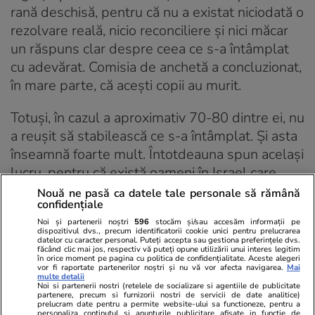
rană deschisă, pentru că nu a existat niciodată o
rezolvare reală, nicio reconciliere și nici măcar
un răspuns clar despre ceea ce s-a întâmplat
cu adevărat. Comisia de anchetă a concluzionat,
în mare parte, că acești copii au murit.
Totuși, în cazul a aproximativ 70-80 dintre ei, nu
a reușit să stabilească ce s-a întâmplat. Și asta
înseamnă foarte mult. Întotdeauna spun același
lucru, pentru că există oameni în Israel care
susțin cu tărie că totul este doar o teorie a
Nouă ne pasă ca datele tale personale să rămână
confidențiale
conspirației, că nu s-a întâmplat nimic și sunt
Noi și partenerii noștri
596
stocăm și/sau accesăm informații pe
foarte investiți în negarea acestei povești. Dar
dispozitivul dvs., precum identificatorii cookie unici pentru prelucrarea
datelor cu caracter personal. Puteți accepta sau gestiona preferințele dvs.
eu le răspund așa: chiar dacă aveți dreptate și
făcând clic mai jos, respectiv vă puteți opune utilizării unui interes legitim
în orice moment pe pagina cu politica de confidențialitate. Aceste alegeri
toți copiii au murit, în primul rând, rămân totuși
vor fi raportate partenerilor noștri și nu vă vor afecta navigarea.
Mai
multe detalii
acei 70-80 despre care nu știm nimic. Dar chiar
Noi si partenerii nostri (retelele de socializare si agentiile de publicitate
partenere, precum si furnizorii nostri de servicii de date analitice)
dacă presupunem că au murit cu toții, nu este și
prelucram date pentru a permite website-ului sa functioneze, pentru a
personaliza continutul si anunturile publicitare afisate in functie de