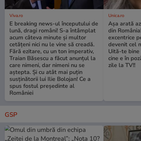
Viva.ro
Unica.ro
E breaking news-ul începutului de
Așa arată az
lună, dragi români! S-a întâmplat
din România!
acum câteva minute și multor
excentrice pe
cetățeni nici nu le vine să creadă.
devenit cel 
Fără ezitare, cu un ton imperativ,
Uită-te bine 
Traian Băsescu a făcut anunțul la
cine e în poz
care nimeni, dar nimeni nu se
zile la TV!!
aștepta. Și cu atât mai puțin
susținătorii lui Ilie Bolojan! Ce a
spus fostul președinte al
României
GSP