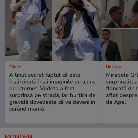
Elle.ro
Unica.ro
A ținut secret faptul că este
Mirabela Gră
însărcinată însă imaginile au ajuns
surprinzătoar
pe internet! Vedeta a fost
flancată de 
surprinsă pe stradă, iar burtica de
aflat despre
gravidă dovedește că va deveni în
de Apel
curând mamă
MONDEN