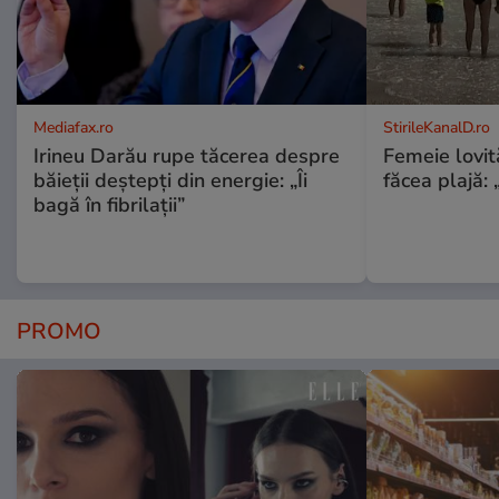
Mediafax.ro
StirileKanalD.ro
Irineu Darău rupe tăcerea despre
Femeie lovit
băieții deștepți din energie: „Îi
făcea plajă: „
bagă în fibrilații”
PROMO