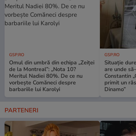
GSP.RO
GSP.RO
Omul din umbră din echipa „Zeiței
Situație dur
de la Montreal”: „Nota 10?
are unde să-
Meritul Nadiei 80%. De ce nu
Constantin 
vorbește Comăneci despre
primit un ră
barbariile lui Karolyi
Dinamo”
PARTENERI