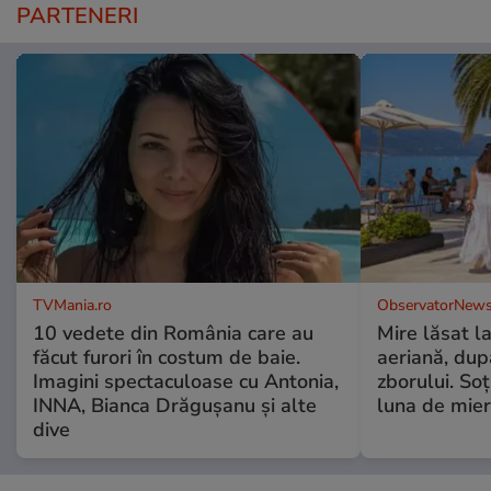
PARTENERI
TVMania.ro
ObservatorNews
10 vedete din România care au
Mire lăsat l
făcut furori în costum de baie.
aeriană, du
Imagini spectaculoase cu Antonia,
zborului. Soţ
INNA, Bianca Drăgușanu și alte
luna de mie
dive