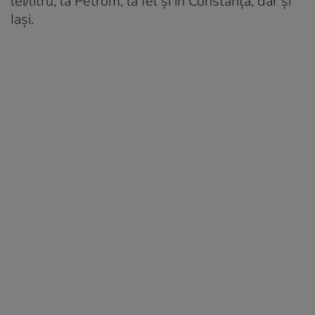
lei/litru, la Petrom, la fel și în Constanța, dar și
Iași.