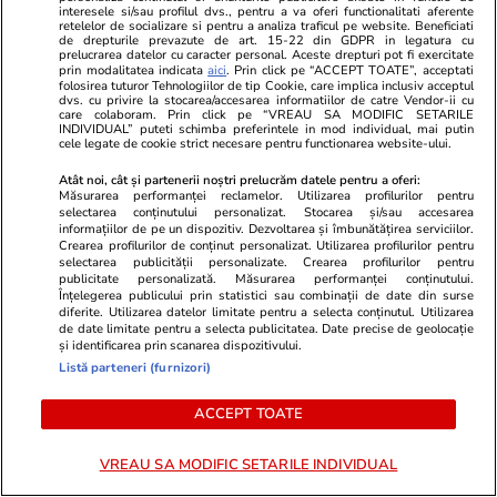
interesele si/sau profilul dvs., pentru a va oferi functionalitati aferente
de căldură extremă. Prognoza meteo ANM
retelelor de socializare si pentru a analiza traficul pe website. Beneficiati
de drepturile prevazute de art. 15-22 din GDPR in legatura cu
pentru perioada 4-31 august 2026
prelucrarea datelor cu caracter personal. Aceste drepturi pot fi exercitate
prin modalitatea indicata
aici
. Prin click pe “ACCEPT TOATE”, acceptati
folosirea tuturor Tehnologiilor de tip Cookie, care implica inclusiv acceptul
dvs. cu privire la stocarea/accesarea informatiilor de catre Vendor-ii cu
care colaboram. Prin click pe “VREAU SA MODIFIC SETARILE
Stiri Mondene
10:00
INDIVIDUAL” puteti schimba preferintele in mod individual, mai putin
cele legate de cookie strict necesare pentru functionarea website-ului.
Cum se manifestă boala cu care Alina Pușcău
a fost diagnosticată. Mesajele de susținere
Atât noi, cât și partenerii noștri prelucrăm datele pentru a oferi:
Măsurarea performanței reclamelor. Utilizarea profilurilor pentru
primite de la Dan Alexa și Olga Barcari
selectarea conținutului personalizat. Stocarea și/sau accesarea
informațiilor de pe un dispozitiv. Dezvoltarea și îmbunătățirea serviciilor.
Crearea profilurilor de conținut personalizat. Utilizarea profilurilor pentru
selectarea publicității personalizate. Crearea profilurilor pentru
publicitate personalizată. Măsurarea performanței conținutului.
Înțelegerea publicului prin statistici sau combinații de date din surse
diferite. Utilizarea datelor limitate pentru a selecta conținutul. Utilizarea
de date limitate pentru a selecta publicitatea. Date precise de geolocație
și identificarea prin scanarea dispozitivului.
Listă parteneri (furnizori)
ACCEPT TOATE
VREAU SA MODIFIC SETARILE INDIVIDUAL