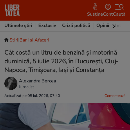
Susține
Cont
Caută
Ultimele știri
Exclusiv
Criză politică
Opinii
Intervi
|
Ştiri
|
Bani și Afaceri
Cât costă un litru de benzină și motorină
duminică, 5 iulie 2026, în București, Cluj-
Napoca, Timișoara, Iași și Constanța
Alexandra Bercea
Jurnalist
Actualizat pe 05 iul. 2026, 07:40
Comentează