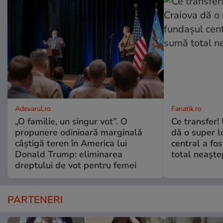
Adevarul.ro
Fanatik.ro
„O familie, un singur vot”. O
Ce transfer!
propunere odinioară marginală
dă o super l
câștigă teren în America lui
central a fo
Donald Trump: eliminarea
total neaşte
dreptului de vot pentru femei
PARTENERI