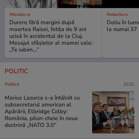
Wowbiz.ro
Redactia.ro
Durere fără margini după
Doliu în lume
moartea Raisei, fetița de 9 ani
la numai 37 d
ucisă în accidentul de la Cluj.
Mesajul sfâșietor al mamei sale:
„Te iubim…”
POLITIC
Politică
10:32
Marius Lazurca s-a întâlnit cu
subsecretarul american al
Apărării, Elbridge Colby:
România, pilon-cheie în noua
doctrină „NATO 3.0”