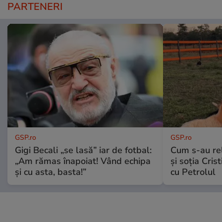
PARTENERI
GSP.ro
GSP.ro
Gigi Becali „se lasă” iar de fotbal:
Cum s-au re
„Am rămas înapoiat! Vând echipa
și soția Cris
și cu asta, basta!”
cu Petrolul