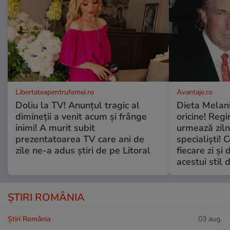
Libertateapentrufemei.ro
Avantaje.ro
Doliu la TV! Anunțul tragic al
Dieta Melan
dimineții a venit acum și frânge
oricine! Regi
inimi! A murit subit
urmează zilni
prezentatoarea TV care ani de
specialiști! 
zile ne-a adus știri de pe Litoral
fiecare zi și 
acestui stil 
ȘTIRI ROMÂNIA
Știri România
03 aug.