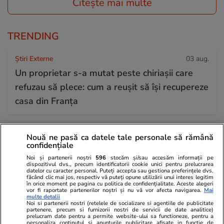
Citește mai multe
TRENDING
Știri Externe
03 aug.
Un proprietar s-a mutat peste chiriașii care
refuzau să plece: cum a reușit să își recupereze
casa din Franța
Bani și Afaceri
07:44
Nouă ne pasă ca datele tale personale să rămână
confidențiale
Cât costă un litru de benzină și motorină,
Noi și partenerii noștri
596
stocăm și/sau accesăm informații pe
marți, 4 august 2026, în București, Iași, Cluj-
dispozitivul dvs., precum identificatorii cookie unici pentru prelucrarea
datelor cu caracter personal. Puteți accepta sau gestiona preferințele dvs.
Napoca, Timișoara și Constanța
făcând clic mai jos, respectiv vă puteți opune utilizării unui interes legitim
în orice moment pe pagina cu politica de confidențialitate. Aceste alegeri
vor fi raportate partenerilor noștri și nu vă vor afecta navigarea.
Mai
multe detalii
Noi si partenerii nostri (retelele de socializare si agentiile de publicitate
Știri România
07:41
partenere, precum si furnizorii nostri de servicii de date analitice)
prelucram date pentru a permite website-ului sa functioneze, pentru a
Ploi torențiale și vijelii în România după valul
personaliza continutul si anunturile publicitare afisate in functie de