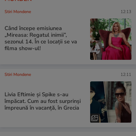
Stiri Mondene
12:13
Când începe emisiunea
„Mireasa: Regatul inimii”,
sezonul 14. În ce locații se va
filma show-ul!
Stiri Mondene
12:11
Livia Eftimie și Spike s-au
împăcat. Cum au fost surprinși
împreună în vacanță, în Grecia