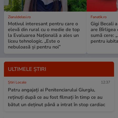
ZiaruldeIasi.ro
Fanatik.ro
Motivul interesant pentru care o
Gigi Becali 
elevă din rural cu o medie de top
are Bîrligea 
la Evaluarea Națională a ales un
sumă cere: „
liceu tehnologic. „Este o
pentru iubita
nebuloasă și pentru noi”
ULTIMELE ȘTIRI
Știri Locale
12:37
Patru angajați ai Penitenciarului Giurgiu,
reținuți după ce au fost filmați în timp ce au
bătut un deținut până a intrat în stop cardiac