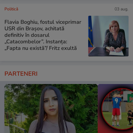
Politică
03 aug.
Flavia Boghiu, fostul viceprimar
USR din Brașov, achitată
definitiv în dosarul
„Catacombelor”. Instanța:
„Fapta nu există”/ Fritz exultă
PARTENERI