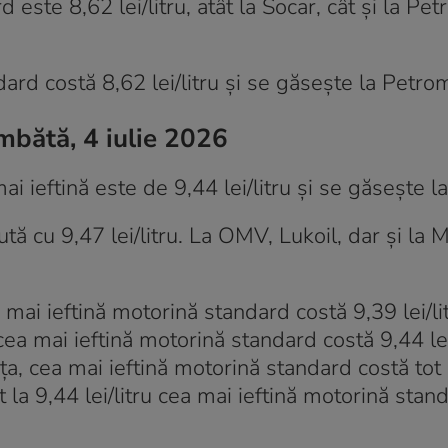
este 8,62 lei/litru, atât la Socar, cât și la Petr
rd costă 8,62 lei/litru și se găsește la Petro
mbătă, 4 iulie 2026
i ieftină este de 9,44 lei/litru și se găsește l
ă cu 9,47 lei/litru. La OMV, Lukoil, dar și la
 mai ieftină motorină standard costă 9,39 lei/lit
a mai ieftină motorină standard costă 9,44 lei/
ța, cea mai ieftină motorină standard costă tot
tot la 9,44 lei/litru cea mai ieftină motorină stand