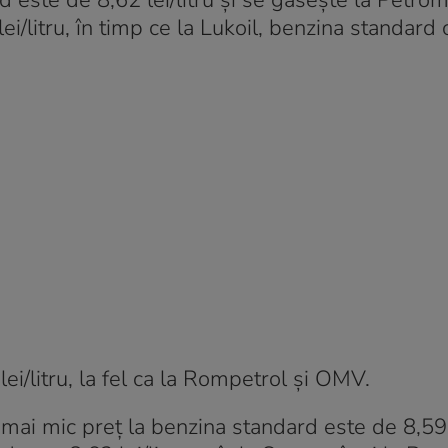
d este de 8,62 lei/litru și se găsește la Petrom
ei/litru, în timp ce la Lukoil, benzina standard
ei/litru, la fel ca la Rompetrol și OMV.
 mai mic preț la benzina standard este de 8,59 l