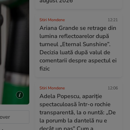
august 2026
Stiri Mondene
12:21
Ariana Grande se retrage din
lumina reflectoarelor după
turneul „Eternal Sunshine”.
Decizia luată după valul de
comentarii despre aspectul ei
fizic
Stiri Mondene
12:06
Adela Popescu, apariție
spectaculoasă într-o rochie
transparentă, la o nuntă: „De
cover
la porumb la dantelă nu e
decât un pas” Cum a