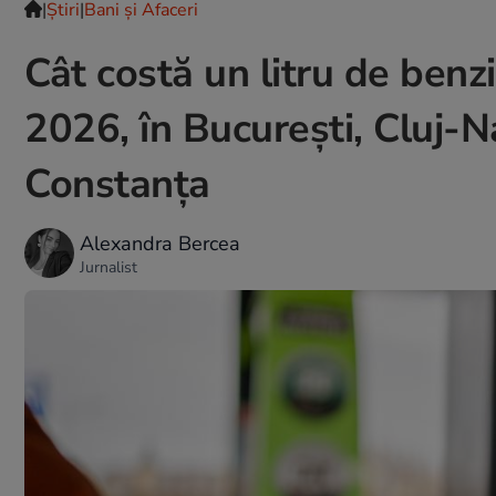
|
Ştiri
|
Bani și Afaceri
Cât costă un litru de benz
2026, în București, Cluj-Na
Constanța
Alexandra Bercea
Jurnalist