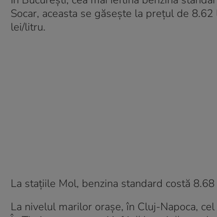
În București, cea mai ieftină benzină standar
Socar, aceasta se găsește la prețul de 8.62 l
lei/litru.
La stațiile Mol, benzina standard costă 8.68 l
La nivelul marilor orașe, în Cluj-Napoca, cel