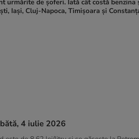
nt urmărite de șoferi. Iată cât costă benzina 
ti, Iași, Cluj-Napoca, Timișoara și Constanț
bătă, 4 iulie 2026