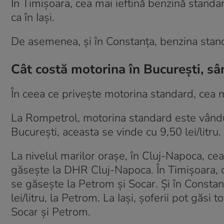
În Timișoara, cea mai ieftină benzină standard 
ca în Iași.
De asemenea, și în Constanța, benzina standa
Cât costă motorina în București, sâ
În ceea ce privește motorina standard, cea ma
La Rompetrol, motorina standard este vândut
București, aceasta se vinde cu 9,50 lei/litru.
La nivelul marilor orașe, în Cluj-Napoca, cea
găsește la DHR Cluj-Napoca. În Timișoara, ce
se găsește la Petrom și Socar. Și în Constan
lei/litru, la Petrom. La Iași, șoferii pot găsi 
Socar și Petrom.