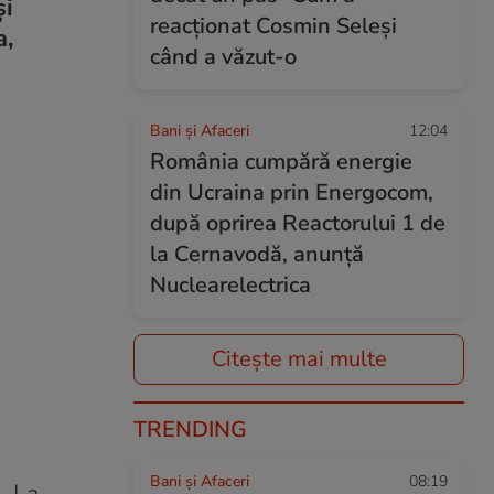
și
reacționat Cosmin Seleși
a,
când a văzut-o
Bani și Afaceri
12:04
România cumpără energie
din Ucraina prin Energocom,
după oprirea Reactorului 1 de
la Cernavodă, anunță
Nuclearelectrica
Citește mai multe
TRENDING
Bani și Afaceri
08:19