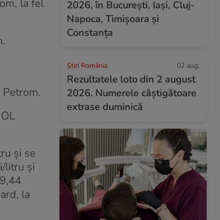
om, la fel
2026, în București, Iași, Cluj-
Napoca, Timișoara și
Constanța
m.
Știri România
02 aug.
Rezultatele loto din 2 august
a Petrom.
2026. Numerele câștigătoare
extrase duminică
 MOL
ru și se
litru și
 9,44
ard, la