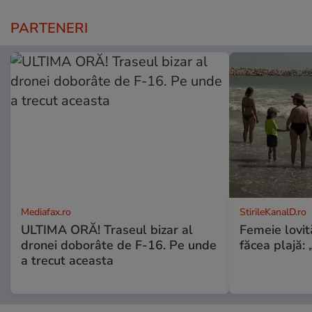
PARTENERI
Mediafax.ro
StirileKanalD.ro
ULTIMA ORĂ! Traseul bizar al
Femeie lovit
dronei doborâte de F-16. Pe unde
făcea plajă: „
a trecut aceasta