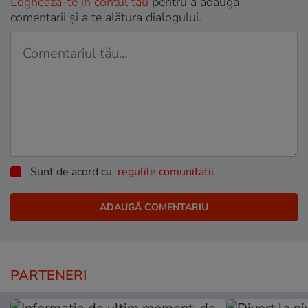
Loghează-te în contul tău
pentru a adăuga
comentarii și a te alătura dialogului.
Sunt de acord cu
regulile comunitatii
PARTENERI