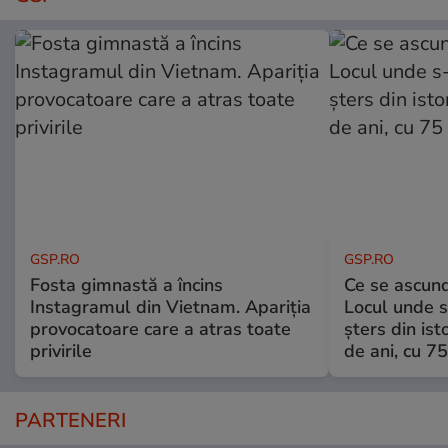
GSP.RO
GSP.RO
Fosta gimnastă a încins
Ce se ascund
Instagramul din Vietnam. Apariția
Locul unde s-
provocatoare care a atras toate
șters din ist
privirile
de ani, cu 7
PARTENERI