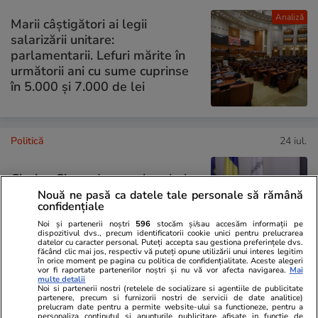
Analiză
Marii câștigători ai legii
salarizării unitare:
parlamentarii. Lefuri mărite în
următorii ani cu sume cuprinse
în 5.000 și 7.000 de lei
Politică
24 iul.
Ciprian Ciucu, despre „bombele
bugetare” de 20 de ani de la
Nouă ne pasă ca datele tale personale să rămână
confidențiale
Primăria Capitalei: „Acoperi o
gaură, apare alta”
Noi și partenerii noștri
596
stocăm și/sau accesăm informații pe
dispozitivul dvs., precum identificatorii cookie unici pentru prelucrarea
datelor cu caracter personal. Puteți accepta sau gestiona preferințele dvs.
făcând clic mai jos, respectiv vă puteți opune utilizării unui interes legitim
în orice moment pe pagina cu politica de confidențialitate. Aceste alegeri
vor fi raportate partenerilor noștri și nu vă vor afecta navigarea.
Mai
multe detalii
Noi si partenerii nostri (retelele de socializare si agentiile de publicitate
PARTENERI
partenere, precum si furnizorii nostri de servicii de date analitice)
prelucram date pentru a permite website-ului sa functioneze, pentru a
personaliza continutul si anunturile publicitare afisate in functie de