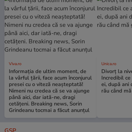
Viva.ro
Unica.ro
Informația de ultim moment, de
Divorț la nive
la vârful țării, face acum înconjurul
Incredibil ce
presei cu o viteză neașteptată!
ei, după ani 
Nimeni nu credea că se va ajunge
rău când mă
până aici, dar iată-ne, dragi
cetățeni. Breaking news, Sorin
Grindeanu tocmai a făcut anunțul
GSP