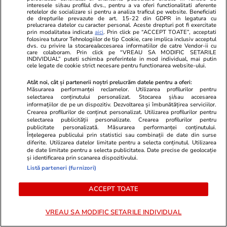
interesele si/sau profilul dvs., pentru a va oferi functionalitati aferente
retelelor de socializare si pentru a analiza traficul pe website. Beneficiati
de drepturile prevazute de art. 15-22 din GDPR in legatura cu
prelucrarea datelor cu caracter personal. Aceste drepturi pot fi exercitate
prin modalitatea indicata
aici
. Prin click pe “ACCEPT TOATE”, acceptati
folosirea tuturor Tehnologiilor de tip Cookie, care implica inclusiv acceptul
dvs. cu privire la stocarea/accesarea informatiilor de catre Vendor-ii cu
care colaboram. Prin click pe “VREAU SA MODIFIC SETARILE
INDIVIDUAL” puteti schimba preferintele in mod individual, mai putin
cele legate de cookie strict necesare pentru functionarea website-ului.
Atât noi, cât și partenerii noștri prelucrăm datele pentru a oferi:
Măsurarea performanței reclamelor. Utilizarea profilurilor pentru
selectarea conținutului personalizat. Stocarea și/sau accesarea
informațiilor de pe un dispozitiv. Dezvoltarea și îmbunătățirea serviciilor.
Crearea profilurilor de conținut personalizat. Utilizarea profilurilor pentru
ZiaruldeIasi.ro
Fanatik.ro
selectarea publicității personalizate. Crearea profilurilor pentru
publicitate personalizată. Măsurarea performanței conținutului.
Proiectul imobiliar pregătit lângă
Gafa uriașă d
Înțelegerea publicului prin statistici sau combinații de date din surse
Lidl Moara de Foc este scos la
Argeș – Petr
diferite. Utilizarea datelor limitate pentru a selecta conținutul. Utilizarea
de date limitate pentru a selecta publicitatea. Date precise de geolocație
vânzare. Dezvoltatorul este
grosolan!”. V
și identificarea prin scanarea dispozitivului.
asociat în piață cu un alt proiect
Balaj pentru
Listă parteneri (furnizori)
de anvergură
ACCEPT TOATE
VREAU SA MODIFIC SETARILE INDIVIDUAL
ULTIMELE ȘTIRI