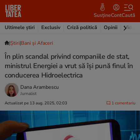
Susține
Cont
Caută
Ultimele știri
Exclusiv
Criză politică
Opinii
Video
|
Ştiri
|
Bani și Afaceri
În plin scandal privind companiile de stat,
ministrul Energiei a vrut să își pună finul în
conducerea Hidroelectrica
Dana Arambescu
Jurnalist
Actualizat pe 13 aug. 2025, 02:03
1 comentariu