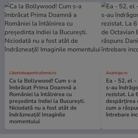
Libertateapentrufemei.ro
Avantaje.ro
Ca la Bollywood! Cum s-a
Ea - 52, el 
îmbrăcat Prima Doamnă a
s-au îndrăgos
României la întâlnirea cu
rezistat. La 
președinta Indiei la București.
despărțirea 
Niciodată nu a fost atât de
cum a răspu
îndrăzneață! Imaginile
întrebare i
momentului