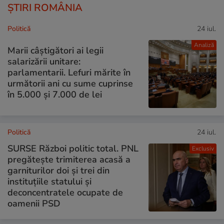
ȘTIRI ROMÂNIA
Politică
24 iul.
Analiză
Marii câștigători ai legii
salarizării unitare:
parlamentarii. Lefuri mărite în
următorii ani cu sume cuprinse
în 5.000 și 7.000 de lei
Politică
24 iul.
SURSE Război politic total. PNL
Exclusiv
pregătește trimiterea acasă a
garniturilor doi și trei din
instituțiile statului și
deconcentratele ocupate de
oamenii PSD