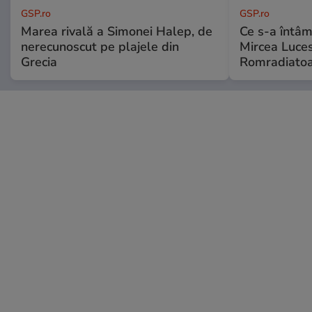
GSP.ro
GSP.ro
Marea rivală a Simonei Halep, de
Ce s-a întâmp
nerecunoscut pe plajele din
Mircea Luces
Grecia
Romradiatoa