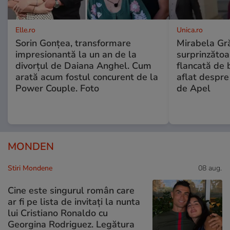
Elle.ro
Unica.ro
Sorin Gonțea, transformare
Mirabela Gră
impresionantă la un an de la
surprinzătoar
divorțul de Daiana Anghel. Cum
flancată de 
arată acum fostul concurent de la
aflat despre
Power Couple. Foto
de Apel
MONDEN
Stiri Mondene
08 aug.
Cine este singurul român care
ar fi pe lista de invitați la nunta
lui Cristiano Ronaldo cu
Georgina Rodriguez. Legătura