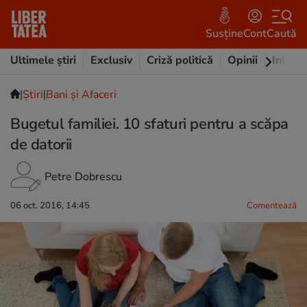
Susține
Cont
Caută
Ultimele știri
Exclusiv
Criză politică
Opinii
Intervi
|
Ştiri
|
Bani și Afaceri
Bugetul familiei. 10 sfaturi pentru a scăpa
de datorii
Petre Dobrescu
06 oct. 2016, 14:45
Comentează