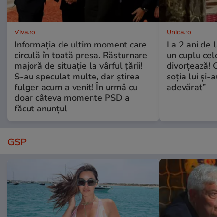
Viva.ro
Unica.ro
Informația de ultim moment care
La 2 ani de 
circulă în toată presa. Răsturnare
un cuplu ce
majoră de situație la vârful țării!
divorțează! C
S-au speculat multe, dar știrea
soția lui și-
fulger acum a venit! În urmă cu
adevărat”
doar câteva momente PSD a
făcut anunțul
GSP