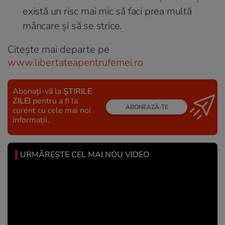
există un risc mai mic să faci prea multă
mâncare și să se strice.
Citește mai departe pe
www.libertateapentrufemei.ro
Abonați-vă la
ȘTIRILE
ZILEI
pentru a fi la
ABONEAZĂ-TE
curent cu cele mai noi
informații.
URMĂREȘTE CEL MAI NOU VIDEO