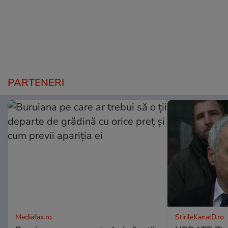
PARTENERI
Mediafax.ro
StirileKanalD.ro