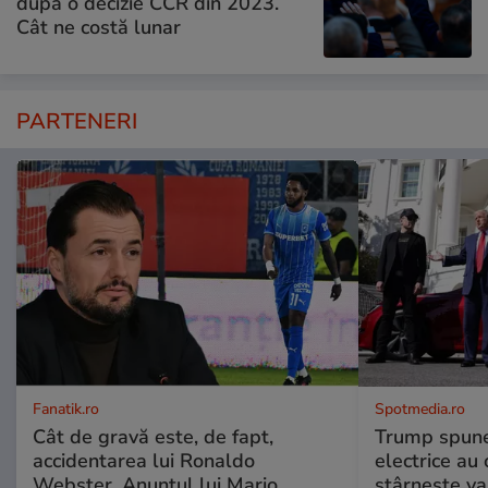
după o decizie CCR din 2023.
Cât ne costă lunar
PARTENERI
Fanatik.ro
Spotmedia.ro
Cât de gravă este, de fapt,
Trump spune 
accidentarea lui Ronaldo
electrice au 
Webster. Anunțul lui Mario
stârnește val