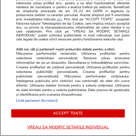
interesele si/sau profilul dvs., pentru a va oferi functionalitati aferente
retelelor de socializare si pentru a analiza traficul pe website. Beneficiati
de drepturile prevazute de art. 15-22 din GDPR in legatura cu
prelucrarea datelor cu caracter personal. Aceste drepturi pot fi exercitate
Opinii
07 aug.
prin modalitatea indicata
aici
. Prin click pe “ACCEPT TOATE”, acceptati
folosirea tuturor Tehnologiilor de tip Cookie, care implica inclusiv acceptul
dvs. cu privire la stocarea/accesarea informatiilor de catre Vendor-ii cu
care colaboram. Prin click pe “VREAU SA MODIFIC SETARILE
De ce nu stingem lumina când
INDIVIDUAL” puteti schimba preferintele in mod individual, mai putin
cele legate de cookie strict necesare pentru functionarea website-ului.
ne zice Bolojan. Criza Dunării e
Atât noi, cât și partenerii noștri prelucrăm datele pentru a oferi:
doar un avertisment
Măsurarea performanței reclamelor. Utilizarea profilurilor pentru
selectarea conținutului personalizat. Stocarea și/sau accesarea
informațiilor de pe un dispozitiv. Dezvoltarea și îmbunătățirea serviciilor.
Crearea profilurilor de conținut personalizat. Utilizarea profilurilor pentru
selectarea publicității personalizate. Crearea profilurilor pentru
publicitate personalizată. Măsurarea performanței conținutului.
Înțelegerea publicului prin statistici sau combinații de date din surse
Opinii
07 aug.
diferite. Utilizarea datelor limitate pentru a selecta conținutul. Utilizarea
de date limitate pentru a selecta publicitatea. Date precise de geolocație
și identificarea prin scanarea dispozitivului.
Listă parteneri (furnizori)
Cum supraviețuiești unui șef
prost
ACCEPT TOATE
VREAU SA MODIFIC SETARILE INDIVIDUAL