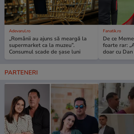
Adevarul.ro
Fanatik.ro
„Românii au ajuns să meargă la
De ce Meme S
supermarket ca la muzeu”.
foarte rar: 
Consumul scade de șase luni
doar cu Dan 
PARTENERI