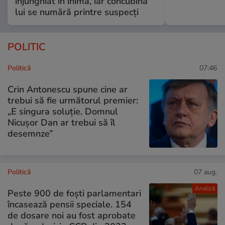
înjunghiat în inimă, iar concubina
lui se numără printre suspecți
POLITIC
Politică
07:46
Crin Antonescu spune cine ar
trebui să fie următorul premier:
„E singura soluție. Domnul
Nicușor Dan ar trebui să îl
desemnze”
Politică
07 aug.
Analiză
Peste 900 de foști parlamentari
încasează pensii speciale. 154
de dosare noi au fost aprobate