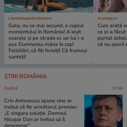
Libertateapentrufemei.ro
Avantaje.ro
Gata, nu se mai ascund, e cuplul
Cum arată v
momentului în România! A ieșit
ce și-a făcut
soarele și pe strada ei, iar lui i-a
purtat ochel
pus Dumnezeu mâna în cap!
să nu sperii c
Felicitări, să fiți fericiți! Că frumoși
sunteți!
ȘTIRI ROMÂNIA
Politică
07:46
Crin Antonescu spune cine ar
trebui să fie următorul premier:
„E singura soluție. Domnul
Nicușor Dan ar trebui să îl
desemnze”