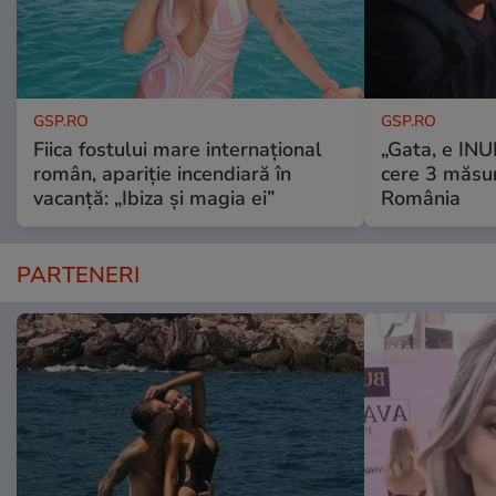
GSP.RO
GSP.RO
Fiica fostului mare internațional
„Gata, e IN
român, apariție incendiară în
cere 3 măsu
vacanță: „Ibiza și magia ei”
România
PARTENERI