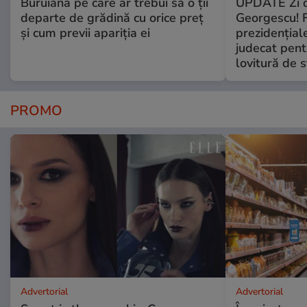
Buruiana pe care ar trebui să o ții
UPDATE Zi d
departe de grădină cu orice preț
Georgescu! F
și cum previi apariția ei
prezidențiale
judecat pent
lovitură de s
PROMO
Advertorial
Advertorial