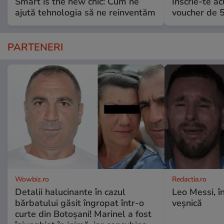
Smart is the new chic: Cum ne
Înscrie-te ac
ajută tehnologia să ne reinventăm
voucher de 5
PARTENERI
Wowbiz.ro
Redactia.ro
Detalii halucinante în cazul
Leo Messi, î
bărbatului găsit îngropat într-o
veșnică
curte din Botoșani! Marinel a fost