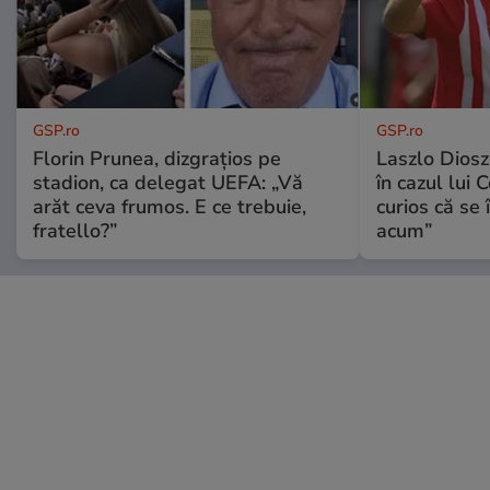
GSP.ro
GSP.ro
Florin Prunea, dizgrațios pe
Laszlo Diosz
stadion, ca delegat UEFA: „Vă
în cazul lui 
arăt ceva frumos. E ce trebuie,
curios că se
fratello?”
acum”