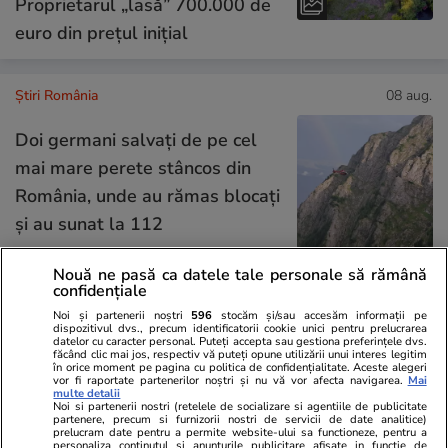
Proprietarul „lasă” 700.000 de
euro din prețul inițial
Știri România
08 aug.
Doi germani salvați de pe cel
mai mare perete stâncos din
România, unde au rămas blocați
și au sunat la 112
Nouă ne pasă ca datele tale personale să rămână
confidențiale
Știri România
08 aug.
Noi și partenerii noștri
596
stocăm și/sau accesăm informații pe
dispozitivul dvs., precum identificatorii cookie unici pentru prelucrarea
datelor cu caracter personal. Puteți accepta sau gestiona preferințele dvs.
Au fost scufundate în Dunăre și
făcând clic mai jos, respectiv vă puteți opune utilizării unui interes legitim
în orice moment pe pagina cu politica de confidențialitate. Aceste alegeri
ultimele două barje: 4
vor fi raportate partenerilor noștri și nu vă vor afecta navigarea.
Mai
multe detalii
împingătoare de mare putere
Noi si partenerii nostri (retelele de socializare si agentiile de publicitate
partenere, precum si furnizorii nostri de servicii de date analitice)
au ajutat la operațiune
prelucram date pentru a permite website-ului sa functioneze, pentru a
personaliza continutul si anunturile publicitare afisate in functie de