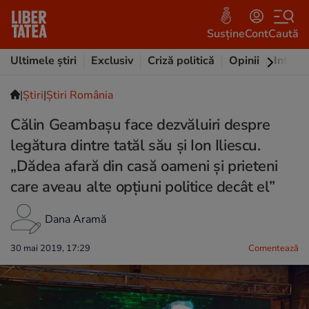
Susține
Cont
Caută
Ultimele știri
Exclusiv
Criză politică
Opinii
Intervi
|
Ştiri
|
Știri România
Călin Geambașu face dezvăluiri despre
legătura dintre tatăl său și Ion Iliescu.
„Dădea afară din casă oameni și prieteni
care aveau alte opțiuni politice decât el”
Dana Aramă
30 mai 2019, 17:29
Comentează