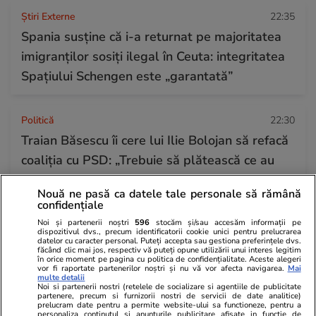
Știri Externe
22:35
Spania susține că i-a returnat pe majoritatea
imigranților sosiți ilegal în Ceuta: integritatea
Spațiului Schengen este „garantată”
Politică
22:30
Traian Băsescu îi cere lui Ilie Bolojan să refacă
coaliția cu PSD: „Trebuie să plătească ce au
stricat”
Nouă ne pasă ca datele tale personale să rămână
confidențiale
Citește mai multe
Noi și partenerii noștri
596
stocăm și/sau accesăm informații pe
dispozitivul dvs., precum identificatorii cookie unici pentru prelucrarea
datelor cu caracter personal. Puteți accepta sau gestiona preferințele dvs.
făcând clic mai jos, respectiv vă puteți opune utilizării unui interes legitim
în orice moment pe pagina cu politica de confidențialitate. Aceste alegeri
TRENDING
vor fi raportate partenerilor noștri și nu vă vor afecta navigarea.
Mai
multe detalii
Noi si partenerii nostri (retelele de socializare si agentiile de publicitate
partenere, precum si furnizorii nostri de servicii de date analitice)
Bani și Afaceri
09:05
prelucram date pentru a permite website-ului sa functioneze, pentru a
personaliza continutul si anunturile publicitare afisate in functie de