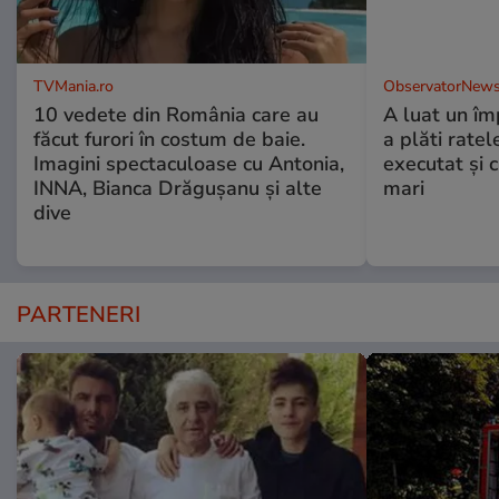
TVMania.ro
ObservatorNews
10 vedete din România care au
A luat un îm
făcut furori în costum de baie.
a plăti ratel
Imagini spectaculoase cu Antonia,
executat şi c
INNA, Bianca Drăgușanu și alte
mari
dive
PARTENERI