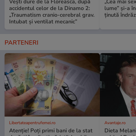
Vești dure de la Floreasca, după
„Cea mai sex
accidentul celor de la Dinamo 2:
lume” și-a în
„Traumatism cranio-cerebral grav.
ținută îndră
Intubat și ventilat mecanic”
PARTENERI
Libertateapentrufemei.ro
Avantaje.ro
Atenție! Poți primi bani de la stat
Dieta Melan