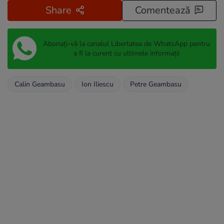
Share
Comentează
Abonați-vă la canalul Libertatea de WhatsApp pentru
a fi la curent cu ultimele informații
Calin Geambasu
Ion Iliescu
Petre Geambasu