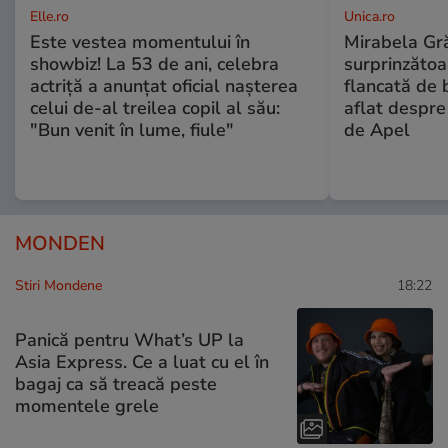
Elle.ro
Unica.ro
Este vestea momentului în
Mirabela Gră
showbiz! La 53 de ani, celebra
surprinzătoar
actriță a anunțat oficial nașterea
flancată de 
celui de-al treilea copil al său:
aflat despre
"Bun venit în lume, fiule"
de Apel
MONDEN
Stiri Mondene
18:22
Panică pentru What’s UP la
Asia Express. Ce a luat cu el în
bagaj ca să treacă peste
momentele grele