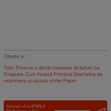
Citește și:
Tolo: Firea nu e decât cizelarea dictaturii lui
Dragnea. Cum încalcă Primăria libertatea de
exprimare cu ocazia vizitei Papei
Abonați-vă la
ȘTIRILE
ZILEI
pentru a fi la