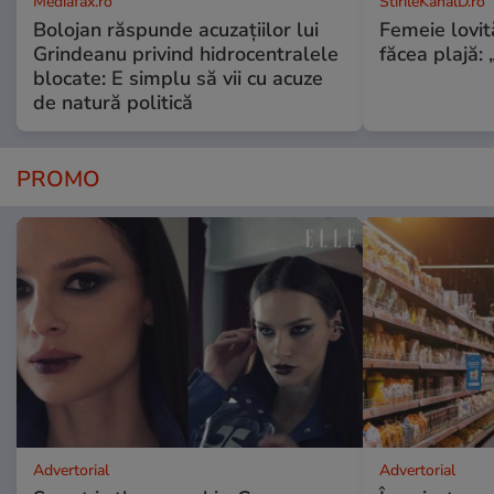
Mediafax.ro
StirileKanalD.ro
Bolojan răspunde acuzațiilor lui
Femeie lovit
Grindeanu privind hidrocentralele
făcea plajă: „
blocate: E simplu să vii cu acuze
de natură politică
PROMO
Advertorial
Advertorial