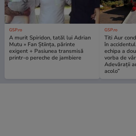
GSP.ro
GSP.ro
A murit Spiridon, tatăl lui Adrian
Titi Aur con
Mutu » Fan Știința, părinte
în accidentul
exigent + Pasiunea transmisă
echipa a dou
printr-o pereche de jambiere
vorba de vâr
Adevărații a
acolo”