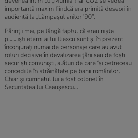
devenea intim cu „Mumia”! Iar CO2 se vedea
importantă maxim fiindcă era primită deseori în
audiență la „Lămpașul anilor ’90”.
Părinții mei, pe lângă faptul că erau niște
p…….iști eterni ai lui Iliescu sunt și în prezent
înconjurați numai de personaje care au avut
roluri decisive în devalizarea țării sau de foști
securiști comuniști, alături de care își petreceau
concediile în străinătate pe banii românilor.
Chiar și cumnatul lui a fost colonel în
Securitatea lui Ceaușescu…