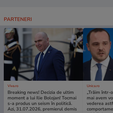
PARTENERI
Viva.ro
Unica.ro
Breaking news! Decizia de ultim
„Trăim într-
moment a lui Ilie Bolojan! Tocmai
mai avem vo
s-a produs un seism în politică.
vederea astf
Azi, 31.07.2026, premierul demis
comportamen