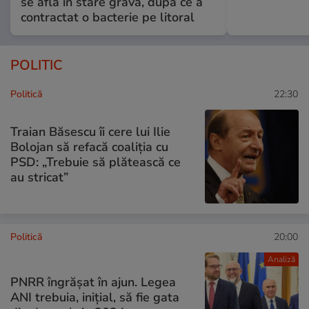
se află în stare gravă, după ce a
contractat o bacterie pe litoral
POLITIC
Politică
22:30
Traian Băsescu îi cere lui Ilie
Bolojan să refacă coaliția cu
PSD: „Trebuie să plătească ce
au stricat”
Politică
20:00
Analiză
PNRR îngrășat în ajun. Legea
ANI trebuia, inițial, să fie gata