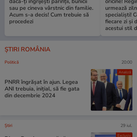
dacă-ți îngrijești părinții, bunicii
oricine! Regi
sau pe cineva vârstnic din familie.
urmează zilni
Acum s-a decis! Cum trebuie să
specialiști! 
procedezi
fiecare zi și 
acestui stil 
ȘTIRI ROMÂNIA
Politică
20:00
Analiză
PNRR îngrășat în ajun. Legea
ANI trebuia, inițial, să fie gata
din decembrie 2024
Ştiri
29 iul.
Exclusiv