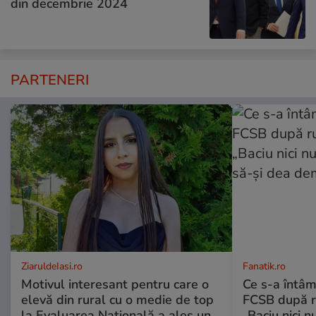
din decembrie 2024
PARTENERI
ZiaruldeIasi.ro
Fanatik.ro
Motivul interesant pentru care o
Ce s-a întâm
elevă din rural cu o medie de top
FCSB după r
la Evaluarea Națională a ales un
„Baciu nici n