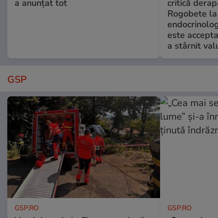
a anunțat tot
critică derap
Rogobete la
endocrinolog
este accepta
a stârnit valu
GSP
GSP.RO
GSP.RO