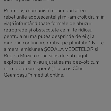
Printre așa comuniști mi-am purtat eu
rebeliunile adolescenței și mi-am croit drum în
viață înfruntând toate formele de abuzuri
retrograde și obstacolele ce mi le ridicau
pentru a nu mă putea desprinde de ei și a
munci în continuare gratis „pe plantație”. Nu le-
a mers; emisiunea ȘCOALA VEDETELOR și
Regina Muzica m-au scos de sub jugul
exploatării și m-au ajutat să mă dezvolt cum
nici nu puteam spera! :)”
, a scris Călin
Geambașu în mediul online.