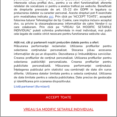
Ce se schimbă de la 1 august 2026 în
interesele si/sau profilul dvs., pentru a va oferi functionalitati aferente
retelelor de socializare si pentru a analiza traficul pe website. Beneficiati
România. Buletinele vechi devin excepție,
de drepturile prevazute de art. 15-22 din GDPR in legatura cu
prelucrarea datelor cu caracter personal. Aceste drepturi pot fi exercitate
reguli noi la pensii și taxe pe drumuri
prin modalitatea indicata
aici
. Prin click pe “ACCEPT TOATE”, acceptati
folosirea tuturor Tehnologiilor de tip Cookie, care implica inclusiv acceptul
dvs. cu privire la stocarea/accesarea informatiilor de catre Vendor-ii cu
care colaboram. Prin click pe “VREAU SA MODIFIC SETARILE
INDIVIDUAL” puteti schimba preferintele in mod individual, mai putin
Știri România
09:00
cele legate de cookie strict necesare pentru functionarea website-ului.
Calcule care arată cum scad veniturile totale
Atât noi, cât și partenerii noștri prelucrăm datele pentru a oferi:
Măsurarea performanței reclamelor. Utilizarea profilurilor pentru
ale medicilor și asistentelor dacă se aplică
selectarea conținutului personalizat. Stocarea și/sau accesarea
informațiilor de pe un dispozitiv. Dezvoltarea și îmbunătățirea serviciilor.
noua lege a salarizării
Crearea profilurilor de conținut personalizat. Utilizarea profilurilor pentru
selectarea publicității personalizate. Crearea profilurilor pentru
publicitate personalizată. Măsurarea performanței conținutului.
Înțelegerea publicului prin statistici sau combinații de date din surse
Știri Externe
21:02
diferite. Utilizarea datelor limitate pentru a selecta conținutul. Utilizarea
de date limitate pentru a selecta publicitatea. Date precise de geolocație
Un șofer de TIR care a câștigat la loterie 220
și identificarea prin scanarea dispozitivului.
de milioane de euro a murit: soția lui, obligată
Listă parteneri (furnizori)
acum să îi dea bani lunar fostei partenere
ACCEPT TOATE
VREAU SA MODIFIC SETARILE INDIVIDUAL
Horoscop
12:00