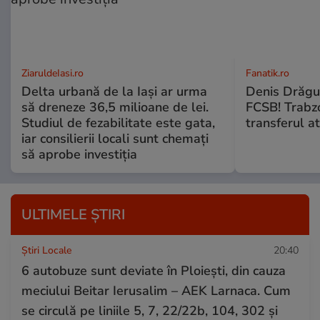
ZiaruldeIasi.ro
Fanatik.ro
Delta urbană de la Iași ar urma
Denis Drăguş
să dreneze 36,5 milioane de lei.
FCSB! Trabz
Studiul de fezabilitate este gata,
transferul a
iar consilierii locali sunt chemați
să aprobe investiția
ULTIMELE ȘTIRI
Știri Locale
20:40
6 autobuze sunt deviate în Ploiești, din cauza
meciului Beitar Ierusalim – AEK Larnaca. Cum
se circulă pe liniile 5, 7, 22/22b, 104, 302 și