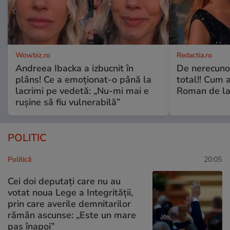
Wowbiz.ro
Redactia.ro
Andreea Ibacka a izbucnit în
De nerecunos
plâns! Ce a emoționat-o până la
total!! Cum 
lacrimi pe vedetă: „Nu-mi mai e
Roman de la 
rușine să fiu vulnerabilă”
POLITIC
Politică
20:05
Cei doi deputați care nu au
votat noua Lege a Integrității,
prin care averile demnitarilor
rămân ascunse: „Este un mare
pas înapoi”