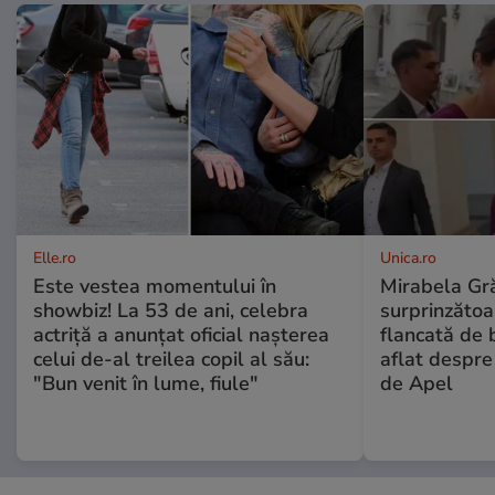
Elle.ro
Unica.ro
Este vestea momentului în
Mirabela Gră
showbiz! La 53 de ani, celebra
surprinzătoar
actriță a anunțat oficial nașterea
flancată de 
celui de-al treilea copil al său:
aflat despre
"Bun venit în lume, fiule"
de Apel