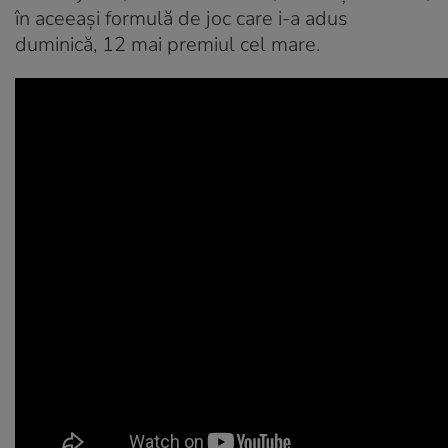
în aceeaşi formulă de joc care i-a adus
duminică, 12 mai premiul cel mare.