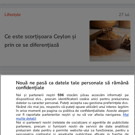
Lifestyle
27 iul.
Ce este scorțișoara Ceylon și
prin ce se diferențiază
Tehnologie
28 iul.
Nouă ne pasă ca datele tale personale să rămână
confidențiale
De ce curge apă din centrala
Noi și partenerii noștri
596
stocăm și/sau accesăm informații pe
dispozitivul dvs., precum identificatorii cookie unici pentru prelucrarea
termică – motive și soluții. Ce să
datelor cu caracter personal. Puteți accepta sau gestiona preferințele dvs.
făcând clic mai jos, respectiv vă puteți opune utilizării unui interes legitim
nu faci
în orice moment pe pagina cu politica de confidențialitate. Aceste alegeri
vor fi raportate partenerilor noștri și nu vă vor afecta navigarea.
Mai
multe detalii
Noi si partenerii nostri (retelele de socializare si agentiile de publicitate
partenere, precum si furnizorii nostri de servicii de date analitice)
prelucram date pentru a permite website-ului sa functioneze, pentru a
personaliza continutul si anunturile publicitare afisate in functie de