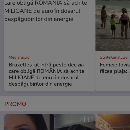
Mediafax.ro
StirileKanalD.ro
Bruxelles-ul intră peste decizia
Femeie lovit
care obligă ROMÂNIA să achite
făcea plajă: „
MILIOANE de euro în dosarul
despăgubirilor din energie
PROMO