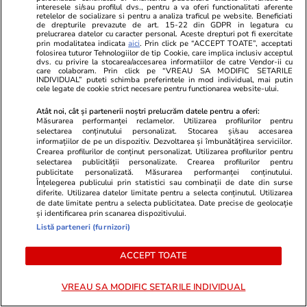
interesele si/sau profilul dvs., pentru a va oferi functionalitati aferente
Lifestyle
22 iul.
retelelor de socializare si pentru a analiza traficul pe website. Beneficiati
de drepturile prevazute de art. 15-22 din GDPR in legatura cu
prelucrarea datelor cu caracter personal. Aceste drepturi pot fi exercitate
prin modalitatea indicata
aici
. Prin click pe “ACCEPT TOATE”, acceptati
folosirea tuturor Tehnologiilor de tip Cookie, care implica inclusiv acceptul
La ce se folosește lavanda
dvs. cu privire la stocarea/accesarea informatiilor de catre Vendor-ii cu
care colaboram. Prin click pe “VREAU SA MODIFIC SETARILE
uscată în casă
INDIVIDUAL” puteti schimba preferintele in mod individual, mai putin
cele legate de cookie strict necesare pentru functionarea website-ului.
Atât noi, cât și partenerii noștri prelucrăm datele pentru a oferi:
Măsurarea performanței reclamelor. Utilizarea profilurilor pentru
selectarea conținutului personalizat. Stocarea și/sau accesarea
informațiilor de pe un dispozitiv. Dezvoltarea și îmbunătățirea serviciilor.
Știri România
18:44
Crearea profilurilor de conținut personalizat. Utilizarea profilurilor pentru
selectarea publicității personalizate. Crearea profilurilor pentru
publicitate personalizată. Măsurarea performanței conținutului.
Centrala Nucleară Cernavodă
Înțelegerea publicului prin statistici sau combinații de date din surse
diferite. Utilizarea datelor limitate pentru a selecta conținutul. Utilizarea
oprește și Unitatea 2 din cauza
de date limitate pentru a selecta publicitatea. Date precise de geolocație
și identificarea prin scanarea dispozitivului.
secetei. Ce se întâmplă cu
Listă parteneri (furnizori)
furnizarea de energie electrică
ACCEPT TOATE
VREAU SA MODIFIC SETARILE INDIVIDUAL
Știri România
18:20