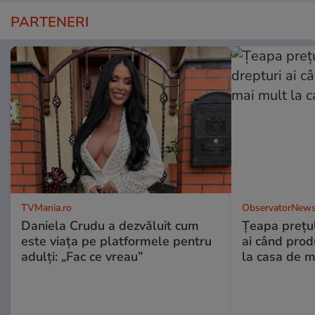
PARTENERI
TVMania.ro
ObservatorNews
Daniela Crudu a dezvăluit cum
Țeapa prețulu
este viața pe platformele pentru
ai când prod
adulți: „Fac ce vreau”
la casa de m