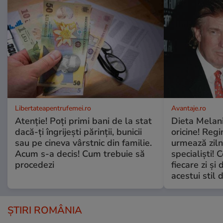
Libertateapentrufemei.ro
Avantaje.ro
Atenție! Poți primi bani de la stat
Dieta Melan
dacă-ți îngrijești părinții, bunicii
oricine! Regi
sau pe cineva vârstnic din familie.
urmează zilni
Acum s-a decis! Cum trebuie să
specialiști! 
procedezi
fiecare zi și 
acestui stil 
ȘTIRI ROMÂNIA