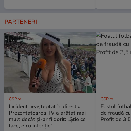
PARTENERI
GSP.ro
GSP.ro
Incident neașteptat în direct »
Fostul fotba
Prezentatoarea TV a arătat mai
de fraudă cu 
mult decât și-ar fi dorit: „Știe ce
Profit de 3,
face, e cu intenție”