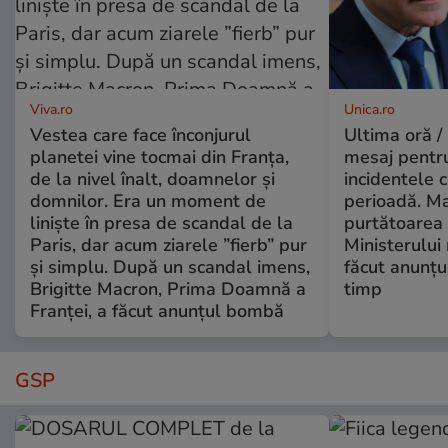
Viva.ro
Unica.ro
Vestea care face înconjurul
Ultima oră /
planetei vine tocmai din Franța,
mesaj pentr
de la nivel înalt, doamnelor și
incidentele 
domnilor. Era un moment de
perioadă. Ma
liniște în presa de scandal de la
purtătoarea 
Paris, dar acum ziarele ”fierb” pur
Ministerului
și simplu. După un scandal imens,
făcut anunțu
Brigitte Macron, Prima Doamnă a
timp
Franței, a făcut anunțul bombă
GSP