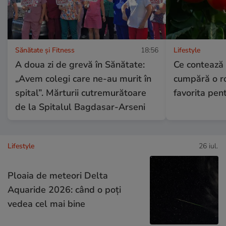
Sănătate și Fitness
18:56
Lifestyle
A doua zi de grevă în Sănătate:
Ce contează
„Avem colegi care ne-au murit în
cumpără o ro
spital”. Mărturii cutremurătoare
favorita pen
de la Spitalul Bagdasar-Arseni
Lifestyle
26 iul.
Ploaia de meteori Delta
Aquaride 2026: când o poți
vedea cel mai bine