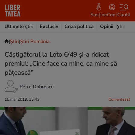
Susține
Cont
Caută
Ultimele știri
Exclusiv
Criză politică
Opinii
Intervi
|
Ştiri
|
Știri România
Câștigătorul la Loto 6/49 și-a ridicat
premiul: „Cine face ca mine, ca mine să
pățească”
Petre Dobrescu
15 mai 2019, 15:43
Comentează