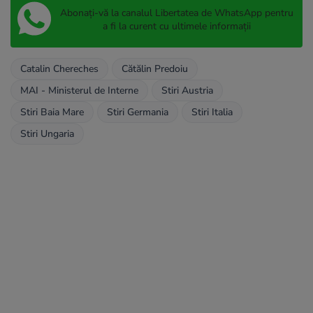
Abonați-vă la canalul Libertatea de WhatsApp pentru
a fi la curent cu ultimele informații
Catalin Chereches
Cătălin Predoiu
MAI - Ministerul de Interne
Stiri Austria
Stiri Baia Mare
Stiri Germania
Stiri Italia
Stiri Ungaria