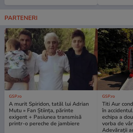
PARTENERI
GSP.ro
GSP.ro
A murit Spiridon, tatăl lui Adrian
Titi Aur con
Mutu » Fan Știința, părinte
în accidentul
exigent + Pasiunea transmisă
echipa a dou
printr-o pereche de jambiere
vorba de vâr
Adevărații a