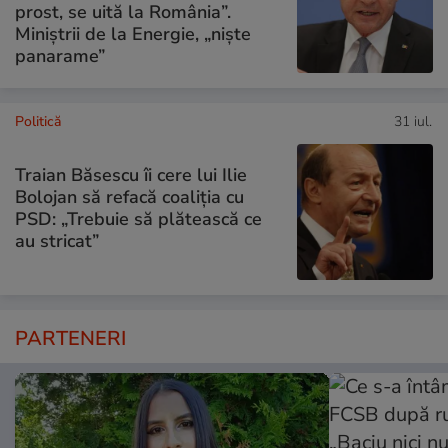
prost, se uită la România”.
Miniștrii de la Energie, „niște
panarame”
Politică
31 iul.
Traian Băsescu îi cere lui Ilie
Bolojan să refacă coaliția cu
PSD: „Trebuie să plătească ce
au stricat”
PARTENERI