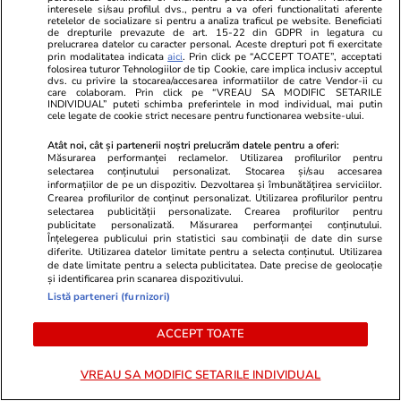
„junk”: Fitch menține ratingul de țară la BBB-
interesele si/sau profilul dvs., pentru a va oferi functionalitati aferente
retelelor de socializare si pentru a analiza traficul pe website. Beneficiati
cu perspectivă negativă
de drepturile prevazute de art. 15-22 din GDPR in legatura cu
prelucrarea datelor cu caracter personal. Aceste drepturi pot fi exercitate
prin modalitatea indicata
aici
. Prin click pe “ACCEPT TOATE”, acceptati
folosirea tuturor Tehnologiilor de tip Cookie, care implica inclusiv acceptul
dvs. cu privire la stocarea/accesarea informatiilor de catre Vendor-ii cu
Infrastructura
31 iul.
care colaboram. Prin click pe “VREAU SA MODIFIC SETARILE
INDIVIDUAL” puteti schimba preferintele in mod individual, mai putin
Pe lotul 1 al A0 Nord se lucrează și noaptea:
cele legate de cookie strict necesare pentru functionarea website-ului.
Ultimele grinzi de peste 50 de metri sunt
Atât noi, cât și partenerii noștri prelucrăm datele pentru a oferi:
Măsurarea performanței reclamelor. Utilizarea profilurilor pentru
montate la pasajul peste calea ferată și DN7
selectarea conținutului personalizat. Stocarea și/sau accesarea
informațiilor de pe un dispozitiv. Dezvoltarea și îmbunătățirea serviciilor.
Crearea profilurilor de conținut personalizat. Utilizarea profilurilor pentru
selectarea publicității personalizate. Crearea profilurilor pentru
Lifestyle
31 iul.
publicitate personalizată. Măsurarea performanței conținutului.
Înțelegerea publicului prin statistici sau combinații de date din surse
Un turist a refuzat să plătească 12.000 de
diferite. Utilizarea datelor limitate pentru a selecta conținutul. Utilizarea
de date limitate pentru a selecta publicitatea. Date precise de geolocație
dolari pentru a chema o ambulanță așa că a
și identificarea prin scanarea dispozitivului.
mers 6 ore cu un băț de trekking înfipt în
Listă parteneri (furnizori)
coastă
ACCEPT TOATE
VREAU SA MODIFIC SETARILE INDIVIDUAL
Politică
31 iul.