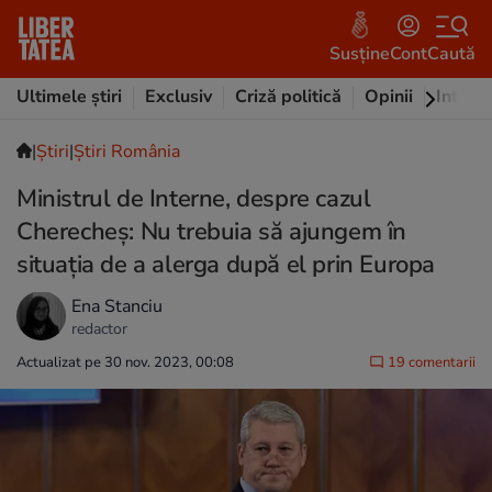
Susține
Cont
Caută
Ultimele știri
Exclusiv
Criză politică
Opinii
Intervi
|
Ştiri
|
Știri România
Ministrul de Interne, despre cazul
Cherecheș: Nu trebuia să ajungem în
situația de a alerga după el prin Europa
Ena Stanciu
redactor
Actualizat pe 30 nov. 2023, 00:08
19 comentarii