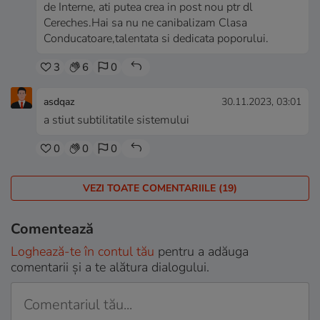
de Interne, ati putea crea in post nou ptr dl
Cereches.Hai sa nu ne canibalizam Clasa
Conducatoare,talentata si dedicata poporului.
3
6
0
asdqaz
30.11.2023, 03:01
a stiut subtilitatile sistemului
0
0
0
VEZI TOATE COMENTARIILE (19)
Comentează
Loghează-te în contul tău
pentru a adăuga
comentarii și a te alătura dialogului.