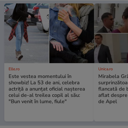
Elle.ro
Unica.ro
Este vestea momentului în
Mirabela Gră
showbiz! La 53 de ani, celebra
surprinzătoar
actriță a anunțat oficial nașterea
flancată de 
celui de-al treilea copil al său:
aflat despre
"Bun venit în lume, fiule"
de Apel