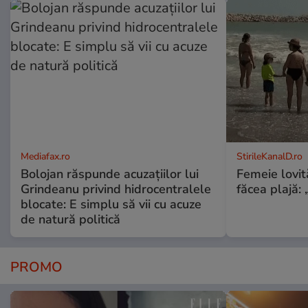
Mediafax.ro
StirileKanalD.ro
Bolojan răspunde acuzațiilor lui
Femeie lovit
Grindeanu privind hidrocentralele
făcea plajă: „
blocate: E simplu să vii cu acuze
de natură politică
PROMO