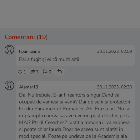
Comentarii
(19)
lipanileana
30.11.2023, 02:09
Pai a fugit și el că multi altii.
1
3
0
Alamar13
30.11.2023, 02:30
Da. Nu trebuia. S-ar fi reantors singur.Cand va
ocupati de vamesi si vami? Dar de sefii si protectorii
lor din Parlamentul Romaniei. Ah. Era sa uit. Nu se
imptampla cumva sa aveti vreun post deschis pe la
MAI? Ptr dl Cereches? Justitia romana il va exonera
si poate chiar lauda.Doar de aceea sunt platiti in
mod special. Poate pe undeva pe la Academia aia