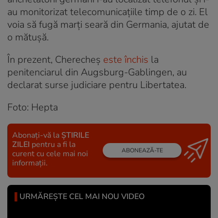
au monitorizat telecomunicațiile timp de o zi. El
voia să fugă marți seară din Germania, ajutat de
o mătușă.
În prezent, Cherecheș
este închis
la
penitenciarul din Augsburg-Gablingen, au
declarat surse judiciare pentru Libertatea.
Foto: Hepta
Abonați-vă la
ȘTIRILE
ZILEI
pentru a fi la
ABONEAZĂ-TE
curent cu cele mai noi
informații.
URMĂREȘTE CEL MAI NOU VIDEO