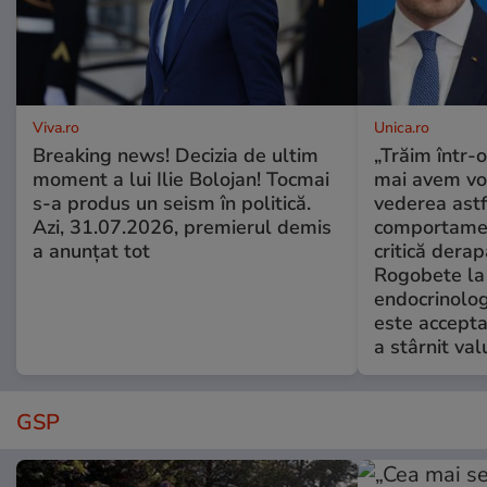
Viva.ro
Unica.ro
Breaking news! Decizia de ultim
„Trăim într-
moment a lui Ilie Bolojan! Tocmai
mai avem vo
s-a produs un seism în politică.
vederea astf
Azi, 31.07.2026, premierul demis
comportamen
a anunțat tot
critică derap
Rogobete la
endocrinolog
este accepta
a stârnit valu
GSP