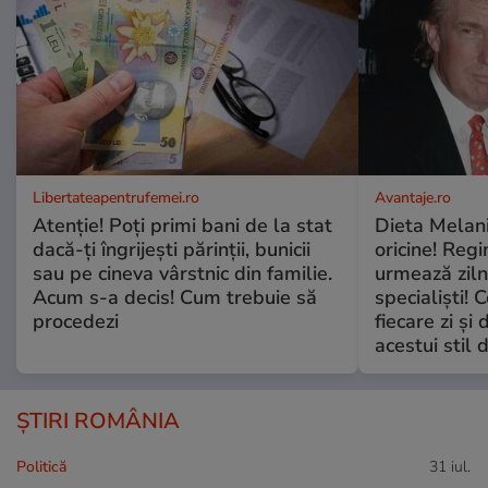
Libertateapentrufemei.ro
Avantaje.ro
Atenție! Poți primi bani de la stat
Dieta Melan
dacă-ți îngrijești părinții, bunicii
oricine! Regi
sau pe cineva vârstnic din familie.
urmează zilni
Acum s-a decis! Cum trebuie să
specialiști! 
procedezi
fiecare zi și 
acestui stil 
ȘTIRI ROMÂNIA
Politică
31 iul.