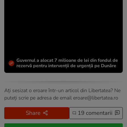
Guvernul a alocat 7 milioane de lei din fondul de
rezervă pentru intervenții de urgență pe Dunăre
Ați sesizat o eroare într-un articol din Libertatea? Ne
puteți scrie pe adresa de email
eroare@libertatea.ro
Share
19 comentarii