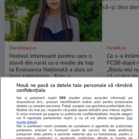
ZiaruldeIasi.ro
Fanatik.ro
Motivul interesant pentru care o
Ce s-a întâm
elevă din rural cu o medie de top
FCSB după r
la Evaluarea Națională a ales un
„Baciu nici n
liceu tehnologic. „Este o
să-și dea dem
nebuloasă și pentru noi”
Nouă ne pasă ca datele tale personale să rămână
confidențiale
Noi și partenerii noștri
596
stocăm și/sau accesăm informații pe
dispozitivul dvs., precum identificatorii cookie unici pentru prelucrarea
datelor cu caracter personal. Puteți accepta sau gestiona preferințele dvs.
ULTIMELE ȘTIRI
făcând clic mai jos, respectiv vă puteți opune utilizării unui interes legitim
în orice moment pe pagina cu politica de confidențialitate. Aceste alegeri
vor fi raportate partenerilor noștri și nu vă vor afecta navigarea.
Mai
multe detalii
Știri România
00:12
Noi si partenerii nostri (retelele de socializare si agentiile de publicitate
partenere, precum si furnizorii nostri de servicii de date analitice)
România evită retrogradarea în categoria
prelucram date pentru a permite website-ului sa functioneze, pentru a
personaliza continutul si anunturile publicitare afisate in functie de