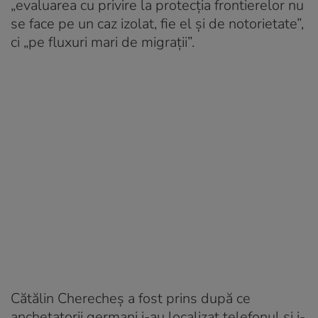
„evaluarea cu privire la protecția frontierelor nu
se face pe un caz izolat, fie el și de notorietate”,
ci „pe fluxuri mari de migrații”.
Cătălin Cherecheș a fost prins după ce
anchetatorii germani i-au localizat telefonul și i-