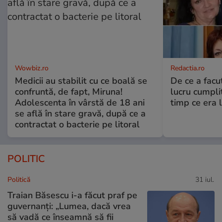
Wowbiz.ro
Redactia.ro
Medicii au stabilit cu ce boală se
De ce a fac
confruntă, de fapt, Miruna!
lucru cumplit
Adolescenta în vârstă de 18 ani
timp ce era 
se află în stare gravă, după ce a
contractat o bacterie pe litoral
POLITIC
Politică
31 iul.
Traian Băsescu i-a făcut praf pe
guvernanți: „Lumea, dacă vrea
să vadă ce înseamnă să fii