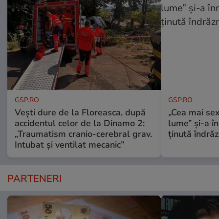
GSP.RO
GSP.RO
Vești dure de la Floreasca, după
„Cea mai sex
accidentul celor de la Dinamo 2:
lume” și-a în
„Traumatism cranio-cerebral grav.
ținută îndră
Intubat și ventilat mecanic”
PARTENERI