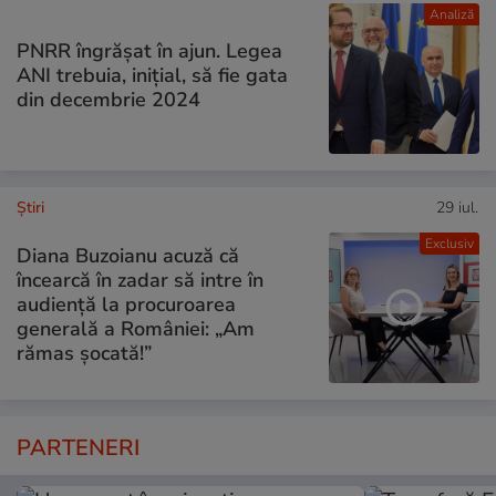
Analiză
PNRR îngrășat în ajun. Legea
ANI trebuia, inițial, să fie gata
din decembrie 2024
Ştiri
29 iul.
Exclusiv
Diana Buzoianu acuză că
încearcă în zadar să intre în
audiență la procuroarea
generală a României: „Am
rămas șocată!”
PARTENERI