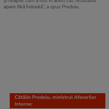
și noapte, cum a fost în acest caz, rezultatul
apare fără îndoială”, a spus Predoiu.
Cătălin Predoiu, ministrul Afacerilor
Interne: