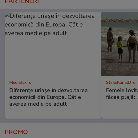
PARTENERI
Mediafax.ro
StirileKanalD.ro
Diferențe uriașe în dezvoltarea
Femeie lovit
economică din Europa. Cât e
făcea plajă: „
averea medie pe adult
PROMO