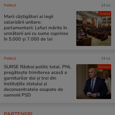
Politică
24 iul.
Analiză
Marii câștigători ai legii
salarizării unitare:
parlamentarii. Lefuri mărite în
următorii ani cu sume cuprinse
în 5.000 și 7.000 de lei
Politică
24 iul.
SURSE Război politic total. PNL
Exclusiv
pregătește trimiterea acasă a
garniturilor doi și trei din
instituțiile statului și
deconcentratele ocupate de
oamenii PSD
PARTENERI