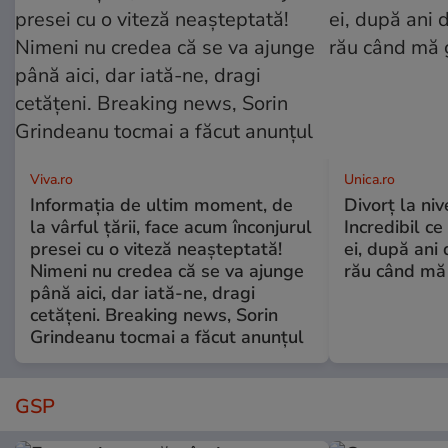
Viva.ro
Unica.ro
Informația de ultim moment, de
Divorț la nive
la vârful țării, face acum înconjurul
Incredibil ce
presei cu o viteză neașteptată!
ei, după ani 
Nimeni nu credea că se va ajunge
rău când mă
până aici, dar iată-ne, dragi
cetățeni. Breaking news, Sorin
Grindeanu tocmai a făcut anunțul
GSP