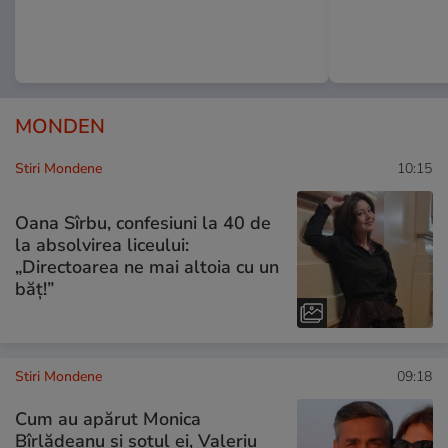
MONDEN
Stiri Mondene
10:15
Oana Sîrbu, confesiuni la 40 de
la absolvirea liceului:
„Directoarea ne mai altoia cu un
băț!”
Stiri Mondene
09:18
Cum au apărut Monica
Bîrlădeanu și soțul ei, Valeriu