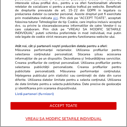
interesele si/sau profilul dvs., pentru a va oferi functionalitati aferente
retelelor de socializare si pentru a analiza traficul pe website. Beneficiati
Știri România
24 iul.
de drepturile prevazute de art. 15-22 din GDPR in legatura cu
prelucrarea datelor cu caracter personal. Aceste drepturi pot fi exercitate
Procurorii DNA ar fi găsit 500.000 de euro
prin modalitatea indicata
aici
. Prin click pe “ACCEPT TOATE”, acceptati
folosirea tuturor Tehnologiilor de tip Cookie, care implica inclusiv acceptul
cash acasă la directorul general al Uzinei
dvs. cu privire la stocarea/accesarea informatiilor de catre Vendor-ii cu
care colaboram. Prin click pe “VREAU SA MODIFIC SETARILE
Mecanice Plopeni, precum și două ceasuri
INDIVIDUAL” puteti schimba preferintele in mod individual, mai putin
cele legate de cookie strict necesare pentru functionarea website-ului.
Patek Philippe și Rolex
Atât noi, cât și partenerii noștri prelucrăm datele pentru a oferi:
Măsurarea performanței reclamelor. Utilizarea profilurilor pentru
selectarea conținutului personalizat. Stocarea și/sau accesarea
Horoscop
24 iul.
informațiilor de pe un dispozitiv. Dezvoltarea și îmbunătățirea serviciilor.
Crearea profilurilor de conținut personalizat. Utilizarea profilurilor pentru
Horoscop Urania | Previziuni astrologice pentru
selectarea publicității personalizate. Crearea profilurilor pentru
publicitate personalizată. Măsurarea performanței conținutului.
perioada 25 – 31 iulie 2026. Luna Plină în
Înțelegerea publicului prin statistici sau combinații de date din surse
diferite. Utilizarea datelor limitate pentru a selecta conținutul. Utilizarea
Vărsător
de date limitate pentru a selecta publicitatea. Date precise de geolocație
și identificarea prin scanarea dispozitivului.
Listă parteneri (furnizori)
Bani și Afaceri
07:32
ACCEPT TOATE
Benzina și motorina s-au scumpit sâmbătă, 25
iulie. Cât costă litrul de carburant în București,
VREAU SA MODIFIC SETARILE INDIVIDUAL
Iași, Cluj-Napoca, Timișoara și Constanța