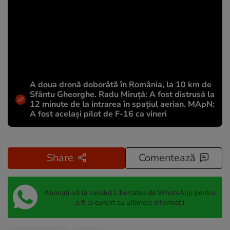
A doua dronă doborâtă în România, la 10 km de
Sfântu Gheorghe. Radu Miruță: A fost distrusă la
12 minute de la intrarea în spațiul aerian. MApN:
A fost același pilot de F-16 ca vineri
Share
Comentează
Abonați-vă la canalul Libertatea de WhatsApp pentru
a fi la curent cu ultimele informații