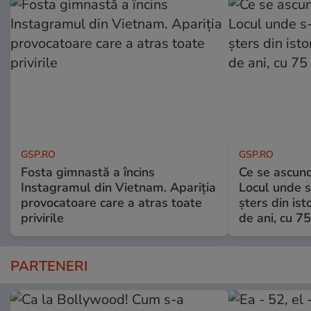
GSP.RO
GSP.RO
Fosta gimnastă a încins
Ce se ascund
Instagramul din Vietnam. Apariția
Locul unde s-
provocatoare care a atras toate
șters din ist
privirile
de ani, cu 7
PARTENERI