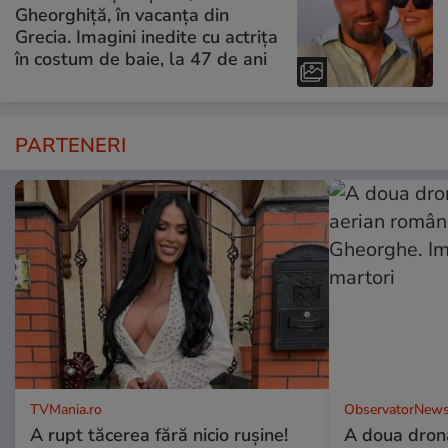
Gheorghiță, în vacanța din
Grecia. Imagini inedite cu actrița
în costum de baie, la 47 de ani
PARTENERI
TVMania.ro
ObservatorNews
A rupt tăcerea fără nicio rușine!
A doua dronă