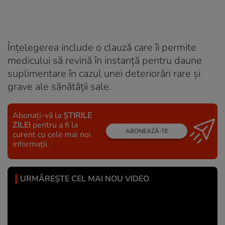
Înțelegerea include o clauză care îi permite
medicului să revină în instanță pentru daune
suplimentare în cazul unei deteriorări rare și
grave ale sănătății sale.
Abonați-vă la
ȘTIRILE
ZILEI
pentru a fi la
ABONEAZĂ-TE
curent cu cele mai noi
informații.
URMĂREȘTE CEL MAI NOU VIDEO