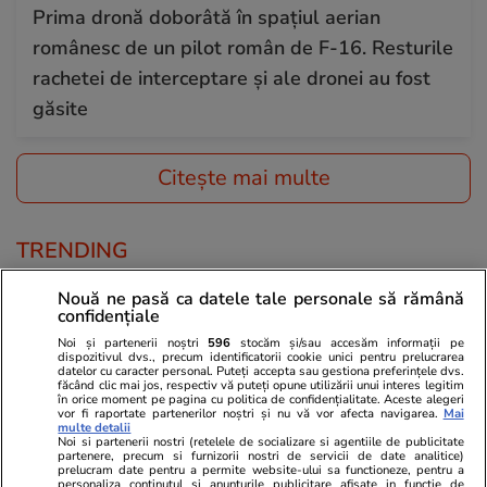
Prima dronă doborâtă în spațiul aerian
românesc de un pilot român de F-16. Resturile
rachetei de interceptare și ale dronei au fost
găsite
Citește mai multe
TRENDING
Nouă ne pasă ca datele tale personale să rămână
Știri România
09:14
confidențiale
A doua dronă doborâtă în România, la 10 km
Noi și partenerii noștri
596
stocăm și/sau accesăm informații pe
de Sfântu Gheorghe. Radu Miruță: A fost
dispozitivul dvs., precum identificatorii cookie unici pentru prelucrarea
datelor cu caracter personal. Puteți accepta sau gestiona preferințele dvs.
făcând clic mai jos, respectiv vă puteți opune utilizării unui interes legitim
distrusă la 12 minute de la intrarea în spațiul
în orice moment pe pagina cu politica de confidențialitate. Aceste alegeri
vor fi raportate partenerilor noștri și nu vă vor afecta navigarea.
Mai
aerian. MApN: A fost același pilot de F-16 ca
multe detalii
Noi si partenerii nostri (retelele de socializare si agentiile de publicitate
vineri
partenere, precum si furnizorii nostri de servicii de date analitice)
prelucram date pentru a permite website-ului sa functioneze, pentru a
personaliza continutul si anunturile publicitare afisate in functie de