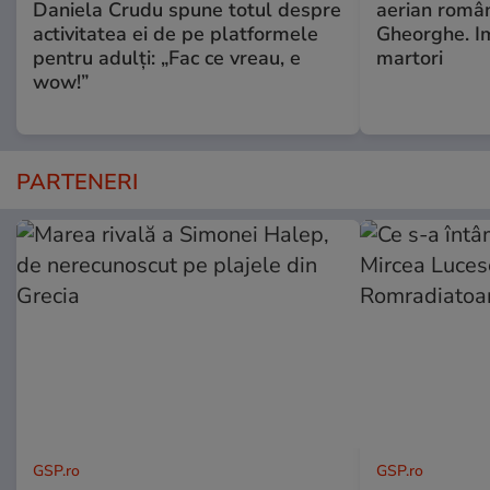
Daniela Crudu spune totul despre
aerian român
activitatea ei de pe platformele
Gheorghe. Im
pentru adulți: „Fac ce vreau, e
martori
wow!”
PARTENERI
GSP.ro
GSP.ro