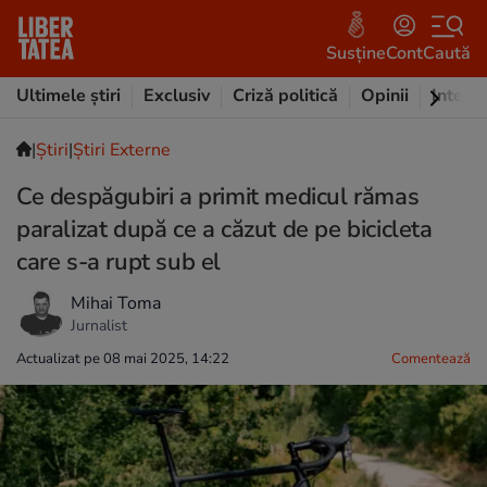
Susține
Cont
Caută
Ultimele știri
Exclusiv
Criză politică
Opinii
Intervi
|
Ştiri
|
Știri Externe
Ce despăgubiri a primit medicul rămas
paralizat după ce a căzut de pe bicicleta
care s-a rupt sub el
Mihai Toma
Jurnalist
Actualizat pe 08 mai 2025, 14:22
Comentează