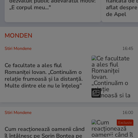
dezvăluit public adevăratul motiv:
flancată de 
„E corpul meu..."
aflat despre
de Apel
MONDEN
Stiri Mondene
16:45
Ce facultate a ales fiul
Romaniței Iovan. „Continuăm o
relație frumoasă și la distanță.
Multe dintre ele nu le înțeleg”
Stiri Mondene
16:00
Exclusiv
Cum reacționează oamenii când
îl întâlnesc pe Sorin Bontea pe