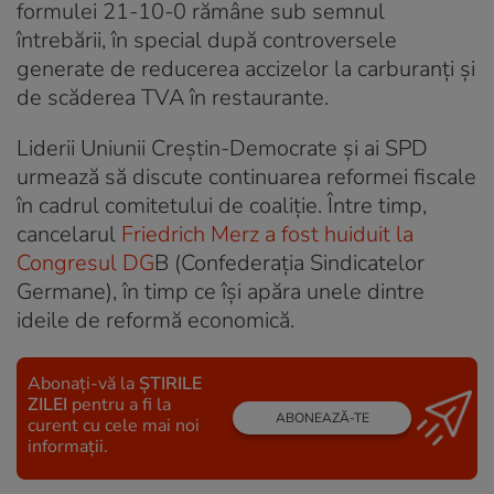
formulei 21-10-0 rămâne sub semnul
întrebării, în special după controversele
generate de reducerea accizelor la carburanți și
de scăderea TVA în restaurante.
Liderii Uniunii Creștin-Democrate și ai SPD
urmează să discute continuarea reformei fiscale
în cadrul comitetului de coaliție. Între timp,
cancelarul
Friedrich Merz a fost huiduit la
Congresul DG
B (Confederația Sindicatelor
Germane), în timp ce își apăra unele dintre
ideile de reformă economică.
Abonați-vă la
ȘTIRILE
ZILEI
pentru a fi la
ABONEAZĂ-TE
curent cu cele mai noi
informații.