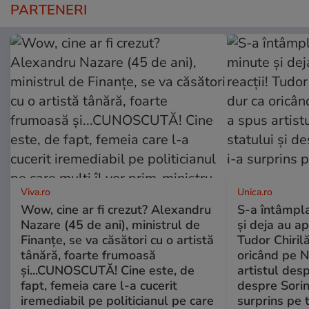
PARTENERI
Viva.ro
Unica.ro
Wow, cine ar fi crezut? Alexandru
S-a întâmpl
Nazare (45 de ani), ministrul de
și deja au ap
Finanțe, se va căsători cu o artistă
Tudor Chiril
tânără, foarte frumoasă
oricând pe N
și...CUNOSCUTĂ! Cine este, de
artistul desp
fapt, femeia care l-a cucerit
despre Sorin
iremediabil pe politicianul pe care
surprins pe 