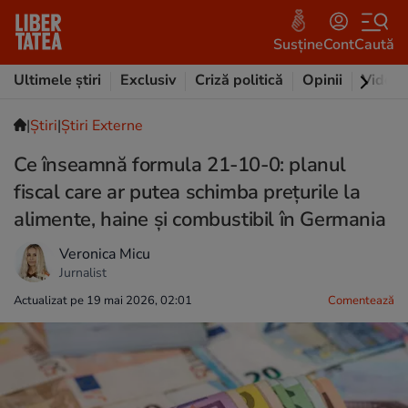
Susține
Cont
Caută
Ultimele știri
Exclusiv
Criză politică
Opinii
Video
|
Ştiri
|
Știri Externe
Ce înseamnă formula 21-10-0: planul
fiscal care ar putea schimba prețurile la
alimente, haine și combustibil în Germania
Veronica Micu
Jurnalist
Actualizat pe 19 mai 2026, 02:01
Comentează