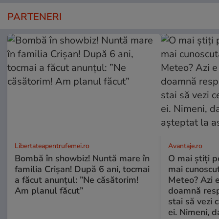
PARTENERI
Libertateapentrufemei.ro
Avantaje.ro
Bombă în showbiz! Nuntă mare în
O mai știți 
familia Crișan! După 6 ani, tocmai
mai cunoscu
a făcut anunțul: ”Ne căsătorim!
Meteo? Azi e
Am planul făcut”
doamnă respe
stai să vezi 
ei. Nimeni, d