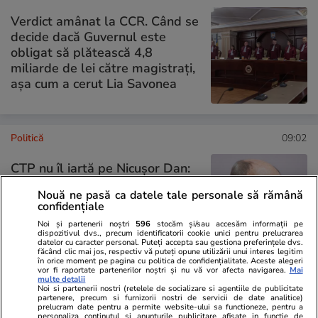
Verdict amânat la CCR. Când se
decide dacă Guvernul este
obligat să plătească 4,8
miliarde de lei către magistrați,
așa cum a cerut Lia Savonea
Politică
09:02
CTP nu îl iartă pe Nicușor Dan:
„Minte, dă din mâini… Este mult
Nouă ne pasă ca datele tale personale să rămână
mai perfid decât l-am crezut.
confidențiale
Avea datoria să pună PSD-ul la
Noi și partenerii noștri
596
stocăm și/sau accesăm informații pe
punct”
dispozitivul dvs., precum identificatorii cookie unici pentru prelucrarea
datelor cu caracter personal. Puteți accepta sau gestiona preferințele dvs.
făcând clic mai jos, respectiv vă puteți opune utilizării unui interes legitim
în orice moment pe pagina cu politica de confidențialitate. Aceste alegeri
vor fi raportate partenerilor noștri și nu vă vor afecta navigarea.
Mai
multe detalii
PARTENERI
Noi si partenerii nostri (retelele de socializare si agentiile de publicitate
partenere, precum si furnizorii nostri de servicii de date analitice)
prelucram date pentru a permite website-ului sa functioneze, pentru a
personaliza continutul si anunturile publicitare afisate in functie de