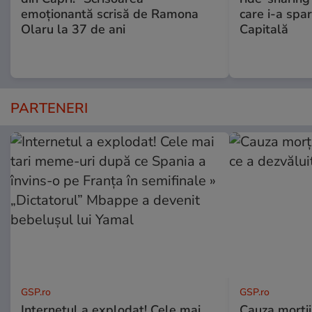
emoționantă scrisă de Ramona
care i-a spar
Olaru la 37 de ani
Capitală
PARTENERI
GSP.ro
GSP.ro
Internetul a explodat! Cele mai
Cauza morții