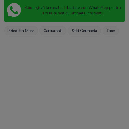
Abonați-vă la canalul Libertatea de WhatsApp pentru
a fi la curent cu ultimele informații
Friedrich Merz
Carburanti
Stiri Germania
Taxe