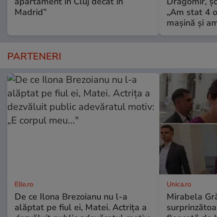
apartament în Cluj decât în
Dragomir, șo
Madrid”
„Am stat 4 o
mașină și am
PARTENERI
Elle.ro
Unica.ro
De ce Ilona Brezoianu nu l-a
Mirabela Gră
alăptat pe fiul ei, Matei. Actrița a
surprinzătoar