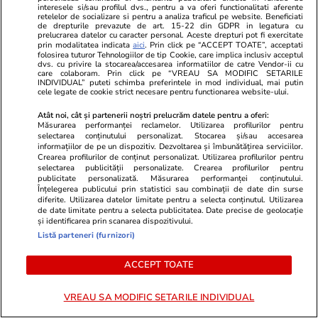
interesele si/sau profilul dvs., pentru a va oferi functionalitati aferente
retelelor de socializare si pentru a analiza traficul pe website. Beneficiati
de drepturile prevazute de art. 15-22 din GDPR in legatura cu
prelucrarea datelor cu caracter personal. Aceste drepturi pot fi exercitate
prin modalitatea indicata
aici
. Prin click pe “ACCEPT TOATE”, acceptati
folosirea tuturor Tehnologiilor de tip Cookie, care implica inclusiv acceptul
dvs. cu privire la stocarea/accesarea informatiilor de catre Vendor-ii cu
care colaboram. Prin click pe “VREAU SA MODIFIC SETARILE
INDIVIDUAL” puteti schimba preferintele in mod individual, mai putin
cele legate de cookie strict necesare pentru functionarea website-ului.
Atât noi, cât și partenerii noștri prelucrăm datele pentru a oferi:
Măsurarea performanței reclamelor. Utilizarea profilurilor pentru
selectarea conținutului personalizat. Stocarea și/sau accesarea
informațiilor de pe un dispozitiv. Dezvoltarea și îmbunătățirea serviciilor.
Crearea profilurilor de conținut personalizat. Utilizarea profilurilor pentru
ZiaruldeIasi.ro
Fanatik.ro
selectarea publicității personalizate. Crearea profilurilor pentru
Proiectul imobiliar pregătit lângă
Cine transmi
publicitate personalizată. Măsurarea performanței conținutului.
Înțelegerea publicului prin statistici sau combinații de date din surse
Lidl Moara de Foc este scos la
Universitate
diferite. Utilizarea datelor limitate pentru a selecta conținutul. Utilizarea
vânzare. Dezvoltatorul este
Sofia! Datele
de date limitate pentru a selecta publicitatea. Date precise de geolocație
și identificarea prin scanarea dispozitivului.
asociat în piață cu un alt proiect
oficiale ale 
Listă parteneri (furnizori)
de anvergură
al Ligii Camp
ACCEPT TOATE
VREAU SA MODIFIC SETARILE INDIVIDUAL
ULTIMELE ȘTIRI