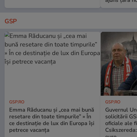
ajuns țara n
GSP
GSP.RO
GSP.RO
Emma Răducanu și „cea mai bună
Guvernul Ung
resetare din toate timpurile” » În
solicitării G
ce destinație de lux din Europa își
oficiale ale f
petrece vacanța
Csikszereda:
euro