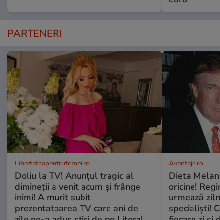
PARTENERI
Libertateapentrufemei.ro
Avantaje.ro
Doliu la TV! Anunțul tragic al
Dieta Melan
dimineții a venit acum și frânge
oricine! Regi
inimi! A murit subit
urmează zilni
prezentatoarea TV care ani de
specialiști! 
zile ne-a adus știri de pe Litoral
fiecare zi și 