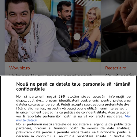
Wowbiz.ro
Redactia.ro
Petrișor Ruge, mesaj emoționant
Ce să pui în 
după despărțirea profesională de
să nu rămâi f
Nouă ne pasă ca datele tale personale să rămână
Andreea Bălan. Ce le-a transmis
veche pe car
confidențiale
fanilor
respectă și a
Noi și partenerii noștri
596
stocăm și/sau accesăm informații pe
dispozitivul dvs., precum identificatorii cookie unici pentru prelucrarea
datelor cu caracter personal. Puteți accepta sau gestiona preferințele dvs.
făcând clic mai jos, respectiv vă puteți opune utilizării unui interes legitim
în orice moment pe pagina cu politica de confidențialitate. Aceste alegeri
POLITIC
vor fi raportate partenerilor noștri și nu vă vor afecta navigarea.
Mai
multe detalii
Noi si partenerii nostri (retelele de socializare si agentiile de publicitate
partenere, precum si furnizorii nostri de servicii de date analitice)
Politică
02 aug.
prelucram date pentru a permite website-ului sa functioneze, pentru a
personaliza continutul si anunturile publicitare afisate in functie de