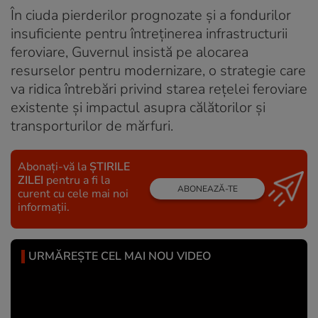
În ciuda pierderilor prognozate și a fondurilor
insuficiente pentru întreținerea infrastructurii
feroviare, Guvernul insistă pe alocarea
resurselor pentru modernizare, o strategie care
va ridica întrebări privind starea rețelei feroviare
existente și impactul asupra călătorilor și
transporturilor de mărfuri.
Abonați-vă la
ȘTIRILE
ZILEI
pentru a fi la
ABONEAZĂ-TE
curent cu cele mai noi
informații.
URMĂREȘTE CEL MAI NOU VIDEO