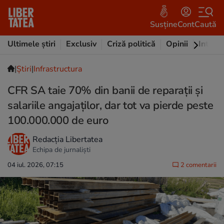
Susține
Cont
Caută
Ultimele știri
Exclusiv
Criză politică
Opinii
Intervi
|
Ştiri
|
Infrastructura
CFR SA taie 70% din banii de reparații și
salariile angajaților, dar tot va pierde peste
100.000.000 de euro
Redacția Libertatea
Echipa de jurnaliști
04 iul. 2026, 07:15
2 comentarii