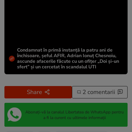
Condamnat în primă instanță la patru ani de
închisoare, șeful AFIR, Adrian Ionuț Chesnoiu,
ascunde afacerile făcute cu un ofițer „Doi și-un
sfert” și un cercetat în scandalul UTI
Share
2 comentarii
Abonați-vă la canalul Libertatea de WhatsApp pentru
a fi la curent cu ultimele informații