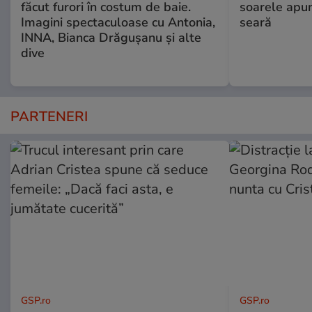
făcut furori în costum de baie.
soarele apun
Imagini spectaculoase cu Antonia,
seară
INNA, Bianca Drăgușanu și alte
dive
PARTENERI
GSP.ro
GSP.ro