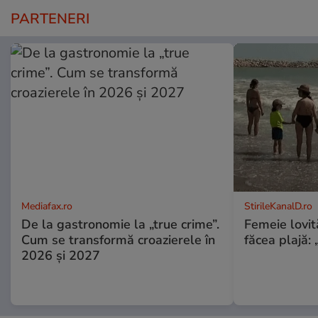
PARTENERI
Mediafax.ro
StirileKanalD.ro
De la gastronomie la „true crime”.
Femeie lovit
Cum se transformă croazierele în
făcea plajă: „
2026 și 2027