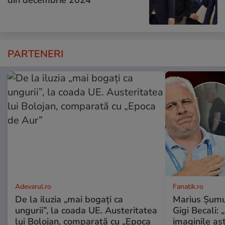
PARTENERI
Adevarul.ro
Fanatik.ro
De la iluzia „mai bogați ca
Marius Șumud
ungurii”, la coada UE. Austeritatea
Gigi Becali:
lui Bolojan, comparată cu „Epoca
imaginile as