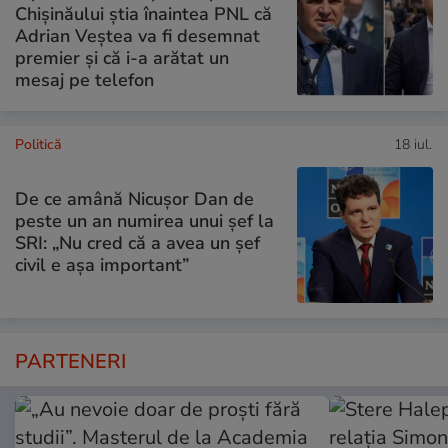
Chișinăului știa înaintea PNL că
Adrian Veștea va fi desemnat
premier și că i-a arătat un
mesaj pe telefon
Politică
18 iul.
De ce amână Nicușor Dan de
peste un an numirea unui șef la
SRI: „Nu cred că a avea un şef
civil e așa important”
PARTENERI