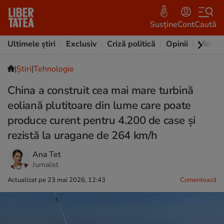
Susține
Cont
Caută
Ultimele știri
Exclusiv
Criză politică
Opinii
Video
|
Ştiri
|
Tehnologie
China a construit cea mai mare turbină
eoliană plutitoare din lume care poate
produce curent pentru 4.200 de case și
rezistă la uragane de 264 km/h
Ana Tet
Jurnalist
Actualizat pe 23 mai 2026, 12:43
Comentează