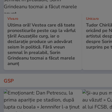
Viva.ro
Unica.ro
Ultima oră! Vestea care dă toate
Tudor Chiril
pronosticurile peste cap la vârful
oricând pe N
țării! Acuzațiile curg, iar o
artistul desp
declarație produce un adevărat
despre Sorin
seism în politică. Fără vreun
surprins pe 
semnal în prealabil, Sorin
Grindeanu tocmai a făcut marele
anunț
GSP