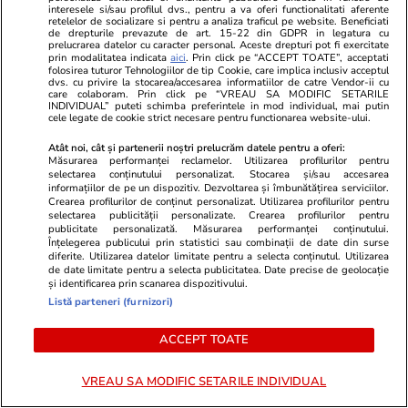
interesele si/sau profilul dvs., pentru a va oferi functionalitati aferente
retelelor de socializare si pentru a analiza traficul pe website. Beneficiati
de drepturile prevazute de art. 15-22 din GDPR in legatura cu
prelucrarea datelor cu caracter personal. Aceste drepturi pot fi exercitate
prin modalitatea indicata
aici
. Prin click pe “ACCEPT TOATE”, acceptati
folosirea tuturor Tehnologiilor de tip Cookie, care implica inclusiv acceptul
dvs. cu privire la stocarea/accesarea informatiilor de catre Vendor-ii cu
care colaboram. Prin click pe “VREAU SA MODIFIC SETARILE
INDIVIDUAL” puteti schimba preferintele in mod individual, mai putin
cele legate de cookie strict necesare pentru functionarea website-ului.
Atât noi, cât și partenerii noștri prelucrăm datele pentru a oferi:
Elle.ro
Unica.ro
Măsurarea performanței reclamelor. Utilizarea profilurilor pentru
selectarea conținutului personalizat. Stocarea și/sau accesarea
Corina Caragea, reacție tranșantă
Mirabela Gră
informațiilor de pe un dispozitiv. Dezvoltarea și îmbunătățirea serviciilor.
despre comentariile negative.
surprinzătoar
Crearea profilurilor de conținut personalizat. Utilizarea profilurilor pentru
selectarea publicității personalizate. Crearea profilurilor pentru
Prezentatoarea a dezvăluit că a
flancată de 
publicitate personalizată. Măsurarea performanței conținutului.
fost jignită și amenințată: „Un
aflat despre
Înțelegerea publicului prin statistici sau combinații de date din surse
diferite. Utilizarea datelor limitate pentru a selecta conținutul. Utilizarea
lucru cred că e important de spus
de Apel
de date limitate pentru a selecta publicitatea. Date precise de geolocație
clar...”
și identificarea prin scanarea dispozitivului.
Listă parteneri (furnizori)
ACCEPT TOATE
MONDEN
VREAU SA MODIFIC SETARILE INDIVIDUAL
Stiri Mondene
15:05