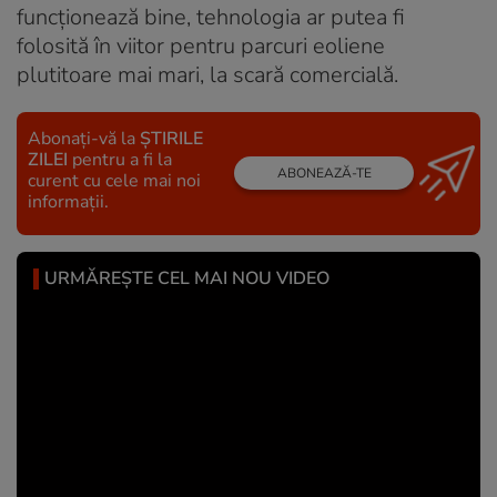
funcționează bine, tehnologia ar putea fi
folosită în viitor pentru parcuri eoliene
plutitoare mai mari, la scară comercială.
Abonați-vă la
ȘTIRILE
ZILEI
pentru a fi la
ABONEAZĂ-TE
curent cu cele mai noi
informații.
URMĂREȘTE CEL MAI NOU VIDEO