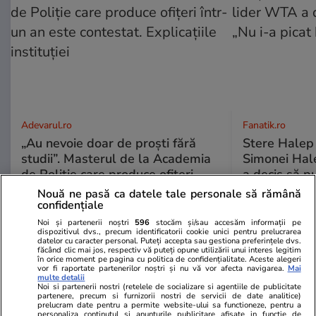
Adevarul.ro
Fanatik.ro
„Au nevoie doar de proști fără
Stere Halep a
studii”. Masterul de la Academia
Simonei Hale
de Poliție care produce ofițeri
a decis să pu
într-un an este contestat.
bine”
Nouă ne pasă ca datele tale personale să rămână
Explicațiile instituției
confidențiale
Noi și partenerii noștri
596
stocăm și/sau accesăm informații pe
dispozitivul dvs., precum identificatorii cookie unici pentru prelucrarea
datelor cu caracter personal. Puteți accepta sau gestiona preferințele dvs.
făcând clic mai jos, respectiv vă puteți opune utilizării unui interes legitim
PARTENERI
în orice moment pe pagina cu politica de confidențialitate. Aceste alegeri
vor fi raportate partenerilor noștri și nu vă vor afecta navigarea.
Mai
multe detalii
Noi si partenerii nostri (retelele de socializare si agentiile de publicitate
partenere, precum si furnizorii nostri de servicii de date analitice)
prelucram date pentru a permite website-ului sa functioneze, pentru a
personaliza continutul si anunturile publicitare afisate in functie de