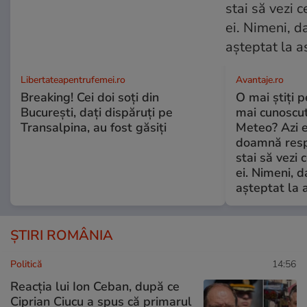
Libertateapentrufemei.ro
Avantaje.ro
Breaking! Cei doi soți din
O mai știți 
București, dați dispăruți pe
mai cunoscu
Transalpina, au fost găsiți
Meteo? Azi e
doamnă respe
stai să vezi 
ei. Nimeni, d
așteptat la 
ȘTIRI ROMÂNIA
Politică
14:56
Reacția lui Ion Ceban, după ce
Ciprian Ciucu a spus că primarul