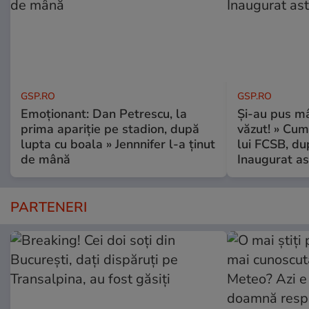
GSP.RO
GSP.RO
Emoționant: Dan Petrescu, la
Și-au pus mâ
prima apariție pe stadion, după
văzut! » Cum
lupta cu boala » Jennnifer l-a ținut
lui FCSB, du
de mână
Inaugurat as
PARTENERI