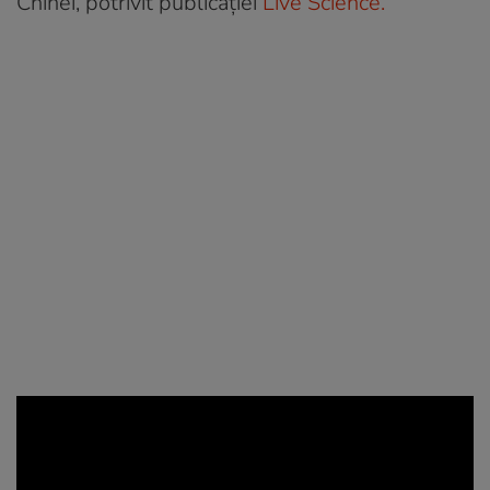
Chinei, potrivit publicației
Live Science.