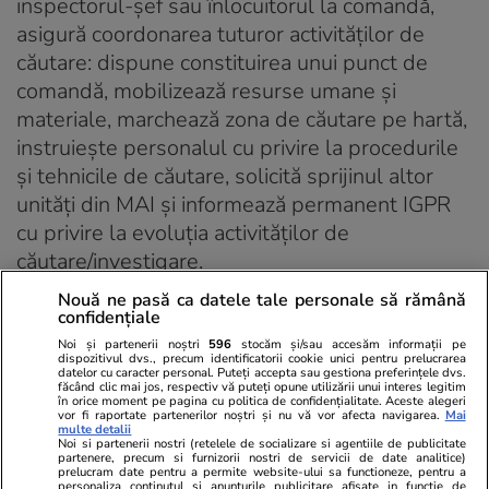
inspectorul-şef sau înlocuitorul la comandă,
asigură coordonarea tuturor activităţilor de
căutare: dispune constituirea unui punct de
comandă, mobilizează resurse umane şi
materiale, marchează zona de căutare pe hartă,
instruieşte personalul cu privire la procedurile
şi tehnicile de căutare, solicită sprijinul altor
unităţi din MAI şi informează permanent IGPR
cu privire la evoluţia activităţilor de
căutare/investigare.
Nouă ne pasă ca datele tale personale să rămână
În cazul dispariţiilor în circumstanţe alarmante,
confidențiale
aceste măsuri trebuie luate imediat. Fiecare
Noi și partenerii noștri
596
stocăm și/sau accesăm informații pe
dispozitivul dvs., precum identificatorii cookie unici pentru prelucrarea
secundă contează, atunci când viaţa copilului
datelor cu caracter personal. Puteți accepta sau gestiona preferințele dvs.
făcând clic mai jos, respectiv vă puteți opune utilizării unui interes legitim
dispărut este în pericol.
în orice moment pe pagina cu politica de confidențialitate. Aceste alegeri
vor fi raportate partenerilor noștri și nu vă vor afecta navigarea.
Mai
multe detalii
Repunere temporară în drepturi
Noi si partenerii nostri (retelele de socializare si agentiile de publicitate
partenere, precum si furnizorii nostri de servicii de date analitice)
prelucram date pentru a permite website-ului sa functioneze, pentru a
personaliza continutul si anunturile publicitare afisate in functie de