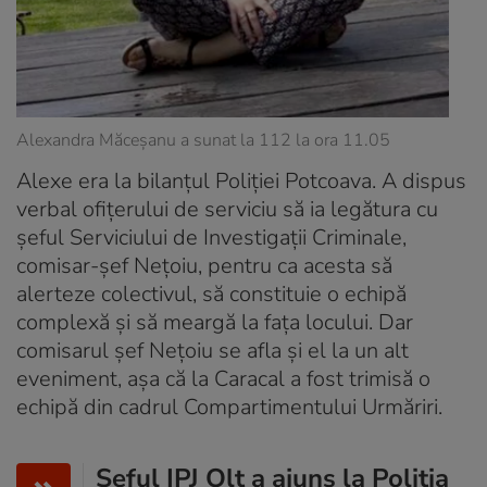
Alexandra Măceșanu a sunat la 112 la ora 11.05
Alexe era la bilanțul Poliției Potcoava. A dispus
verbal ofițerului de serviciu să ia legătura cu
șeful Serviciului de Investigații Criminale,
comisar-șef Neţoiu, pentru ca acesta să
alerteze colectivul, să constituie o echipă
complexă și să meargă la fața locului. Dar
comisarul șef Neţoiu se afla şi el la un alt
eveniment, aşa că la Caracal a fost trimisă o
echipă din cadrul Compartimentului Urmăriri.
Şeful IPJ Olt a ajuns la Poliția