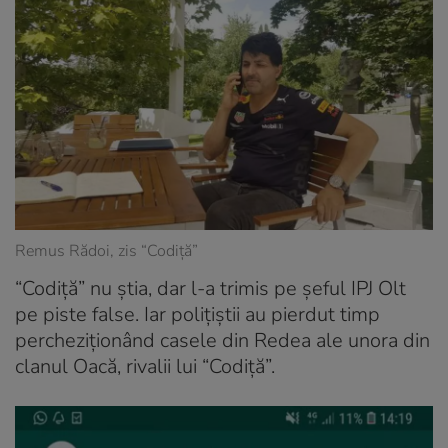
Remus Rădoi, zis “Codiţă”
“Codiţă” nu ştia, dar l-a trimis pe şeful IPJ Olt
pe piste false. Iar poliţiştii au pierdut timp
percheziţionând casele din Redea ale unora din
clanul Oacă, rivalii lui “Codiţă”.