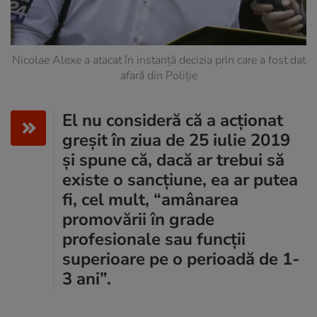
Nicolae Alexe a atacat în instanţă decizia prin care a fost dat
afară din Poliţie
El nu consideră că a acţionat
greşit în ziua de 25 iulie 2019
şi spune că, dacă ar trebui să
existe o sancţiune, ea ar putea
fi, cel mult, “amânarea
promovării în grade
profesionale sau funcții
superioare pe o perioadă de 1-
3 ani”.