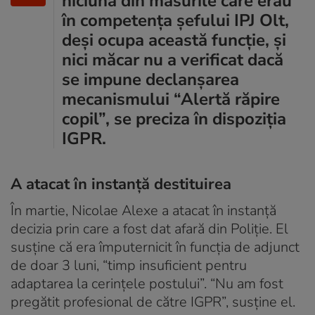
niciuna din măsurile care erau
în competenţa şefului IPJ Olt,
deşi ocupa această funcţie, şi
nici măcar nu a verificat dacă
se impune declanşarea
mecanismului “Alertă răpire
copil”, se preciza în dispoziția
IGPR.
A atacat în instanță destituirea
În martie, Nicolae Alexe a atacat în instanţă
decizia prin care a fost dat afară din Poliţie. El
susţine că era împuternicit în funcția de adjunct
de doar 3 luni, “timp insuficient pentru
adaptarea la cerințele postului”. “Nu am fost
pregătit profesional de către IGPR”, susţine el.