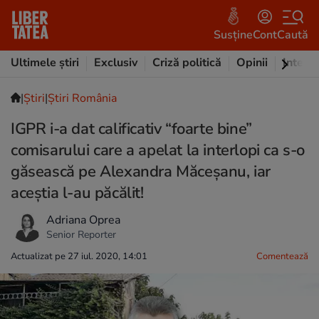
Susține
Cont
Caută
Ultimele știri
Exclusiv
Criză politică
Opinii
Intervi
|
Ştiri
|
Știri România
IGPR i-a dat calificativ “foarte bine”
comisarului care a apelat la interlopi ca s-o
găsească pe Alexandra Măceșanu, iar
aceștia l-au păcălit!
Adriana Oprea
Senior Reporter
Actualizat pe 27 iul. 2020, 14:01
Comentează