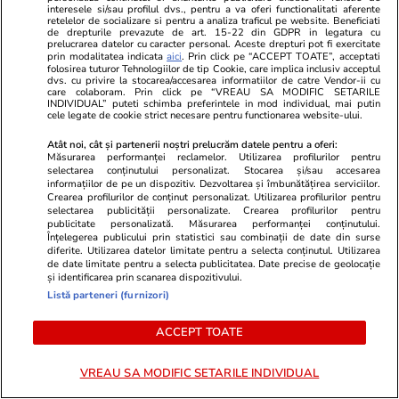
Decizia de miercuri a Curții de Apel care
interesele si/sau profilul dvs., pentru a va oferi functionalitati aferente
confirmă suspendarea executării dispoziției de
retelelor de socializare si pentru a analiza traficul pe website. Beneficiati
de drepturile prevazute de art. 15-22 din GDPR in legatura cu
destituire a lui Alexe este o repunere
prelucrarea datelor cu caracter personal. Aceste drepturi pot fi exercitate
prin modalitatea indicata
aici
. Prin click pe “ACCEPT TOATE”, acceptati
temporară în drepturi. Dosarul în care se judecă
folosirea tuturor Tehnologiilor de tip Cookie, care implica inclusiv acceptul
dvs. cu privire la stocarea/accesarea informatiilor de catre Vendor-ii cu
cererea de anulare definitivă a deciziei de
care colaboram. Prin click pe “VREAU SA MODIFIC SETARILE
INDIVIDUAL” puteti schimba preferintele in mod individual, mai putin
destituire din Poliţie a fost mutat la Tribunalul
cele legate de cookie strict necesare pentru functionarea website-ului.
Mehedinţi, prin decizia Curţii de Apel Craiova, la
Atât noi, cât și partenerii noștri prelucrăm datele pentru a oferi:
Măsurarea performanței reclamelor. Utilizarea profilurilor pentru
cererea IGPR.
selectarea conținutului personalizat. Stocarea și/sau accesarea
informațiilor de pe un dispozitiv. Dezvoltarea și îmbunătățirea serviciilor.
Crearea profilurilor de conținut personalizat. Utilizarea profilurilor pentru
selectarea publicității personalizate. Crearea profilurilor pentru
Abonați-vă la
ȘTIRILE
publicitate personalizată. Măsurarea performanței conținutului.
ZILEI
pentru a fi la
Înțelegerea publicului prin statistici sau combinații de date din surse
ABONEAZĂ-TE
curent cu cele mai noi
diferite. Utilizarea datelor limitate pentru a selecta conținutul. Utilizarea
informații.
de date limitate pentru a selecta publicitatea. Date precise de geolocație
și identificarea prin scanarea dispozitivului.
Listă parteneri (furnizori)
URMĂREȘTE CEL MAI NOU VIDEO
ACCEPT TOATE
VREAU SA MODIFIC SETARILE INDIVIDUAL