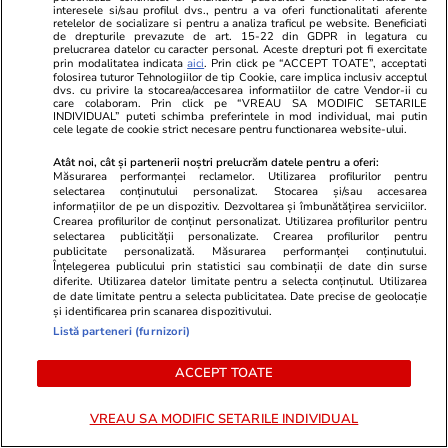
interesele si/sau profilul dvs., pentru a va oferi functionalitati aferente
retelelor de socializare si pentru a analiza traficul pe website. Beneficiati
de drepturile prevazute de art. 15-22 din GDPR in legatura cu
Ştiri
26 iul. 2021
prelucrarea datelor cu caracter personal. Aceste drepturi pot fi exercitate
prin modalitatea indicata
aici
. Prin click pe “ACCEPT TOATE”, acceptati
Ce nu trebuie să faci de Sfântul Pantelimon
folosirea tuturor Tehnologiilor de tip Cookie, care implica inclusiv acceptul
dvs. cu privire la stocarea/accesarea informatiilor de catre Vendor-ii cu
care colaboram. Prin click pe “VREAU SA MODIFIC SETARILE
INDIVIDUAL” puteti schimba preferintele in mod individual, mai putin
Știri România
26 iul.
cele legate de cookie strict necesare pentru functionarea website-ului.
Rezultatele Loto 6/49 din 26 iulie 2026.
Atât noi, cât și partenerii noștri prelucrăm datele pentru a oferi:
Măsurarea performanței reclamelor. Utilizarea profilurilor pentru
Numerele câștigătoare extrase duminică
selectarea conținutului personalizat. Stocarea și/sau accesarea
informațiilor de pe un dispozitiv. Dezvoltarea și îmbunătățirea serviciilor.
Crearea profilurilor de conținut personalizat. Utilizarea profilurilor pentru
selectarea publicității personalizate. Crearea profilurilor pentru
publicitate personalizată. Măsurarea performanței conținutului.
Înțelegerea publicului prin statistici sau combinații de date din surse
diferite. Utilizarea datelor limitate pentru a selecta conținutul. Utilizarea
de date limitate pentru a selecta publicitatea. Date precise de geolocație
și identificarea prin scanarea dispozitivului.
Listă parteneri (furnizori)
ACCEPT TOATE
VREAU SA MODIFIC SETARILE INDIVIDUAL