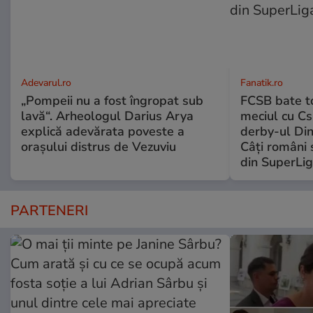
Adevarul.ro
Fanatik.ro
„Pompeii nu a fost îngropat sub
FCSB bate to
lavă“. Arheologul Darius Arya
meciul cu Cs
explică adevărata poveste a
derby-ul Di
orașului distrus de Vezuviu
Câți români 
din SuperLi
PARTENERI