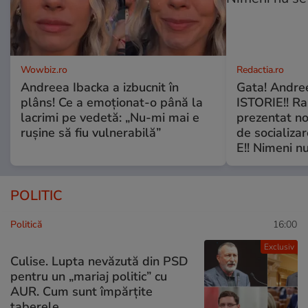
Wowbiz.ro
Redactia.ro
Andreea Ibacka a izbucnit în
Gata! Andre
plâns! Ce a emoționat-o până la
ISTORIE!! Ra
lacrimi pe vedetă: „Nu-mi mai e
prezentat no
rușine să fiu vulnerabilă”
de socializa
E!! Nimeni nu
POLITIC
Politică
16:00
Exclusiv
Culise. Lupta nevăzută din PSD
pentru un „mariaj politic” cu
AUR. Cum sunt împărțite
taberele