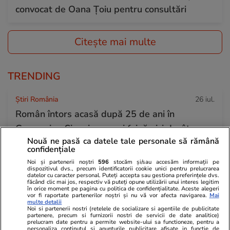
convocat de Oana Țoiu pentru consultări
Citește mai multe
TRENDING
Știri România
26 iul.
Român întors acasă după 25 de ani în
Germania: „Și urzica e mai faină aici decât
Nouă ne pasă ca datele tale personale să rămână
trandafirii dincolo”
confidențiale
Noi și partenerii noștri
596
stocăm și/sau accesăm informații pe
dispozitivul dvs., precum identificatorii cookie unici pentru prelucrarea
Știri România
26 iul.
datelor cu caracter personal. Puteți accepta sau gestiona preferințele dvs.
făcând clic mai jos, respectiv vă puteți opune utilizării unui interes legitim
Ploi torențiale, grindină și vijelii în 21 de
în orice moment pe pagina cu politica de confidențialitate. Aceste alegeri
vor fi raportate partenerilor noștri și nu vă vor afecta navigarea.
Mai
județe. Harta zonelor vizate luni de avertizarea
multe detalii
Noi si partenerii nostri (retelele de socializare si agentiile de publicitate
partenere, precum si furnizorii nostri de servicii de date analitice)
meteo ANM cod galben
prelucram date pentru a permite website-ului sa functioneze, pentru a
personaliza continutul si anunturile publicitare afisate in functie de