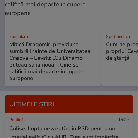
Fanatik.ro
Spotmedia.ro
Mitică Dragomir, previziune
Cum ne prost
sumbră înainte de Universitatea
propriu! Ce-
Craiova – Levski: „Cu Dinamo
de știință
puteau să ia nouă!”. Cine se
califică mai departe în cupele
europene
ULTIMELE ȘTIRI
Politică
16:00
Culise. Lupta nevăzută din PSD pentru un
„mariaj politic” cu AUR. Cum sunt împărțite