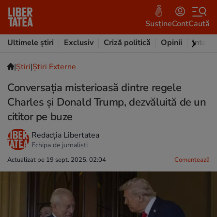
Susține
Cont
Caută
Ultimele știri
Exclusiv
Criză politică
Opinii
Intervi
|
Ştiri
|
Știri Externe
Conversația misterioasă dintre regele
Charles și Donald Trump, dezvăluită de un
cititor pe buze
Redacția Libertatea
Echipa de jurnaliști
Actualizat pe 19 sept. 2025, 02:04
Comentează