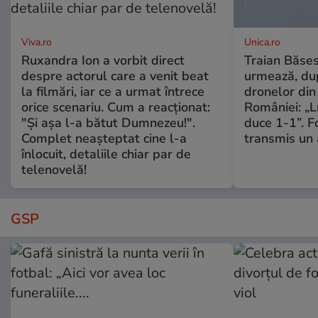
Viva.ro
Unica.ro
Ruxandra Ion a vorbit direct
Traian Băses
despre actorul care a venit beat
urmează, du
la filmări, iar ce a urmat întrece
dronelor din 
orice scenariu. Cum a reacționat:
României: „L
"Și așa l-a bătut Dumnezeu!".
duce 1-1”. F
Complet neașteptat cine l-a
transmis un 
înlocuit, detaliile chiar par de
telenovelă!
GSP