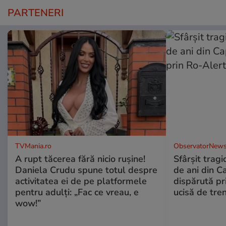
PARTENERI
TVMania.ro
ObservatorNews
A rupt tăcerea fără nicio rușine!
Sfârşit tragi
Daniela Crudu spune totul despre
de ani din C
activitatea ei de pe platformele
dispărută pr
pentru adulți: „Fac ce vreau, e
ucisă de tre
wow!”