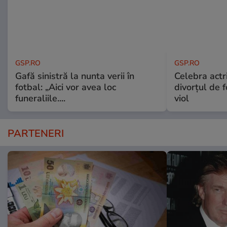
GSP.RO
GSP.RO
Gafă sinistră la nunta verii în
Celebra actri
fotbal: „Aici vor avea loc
divorțul de f
funeraliile....
viol
PARTENERI