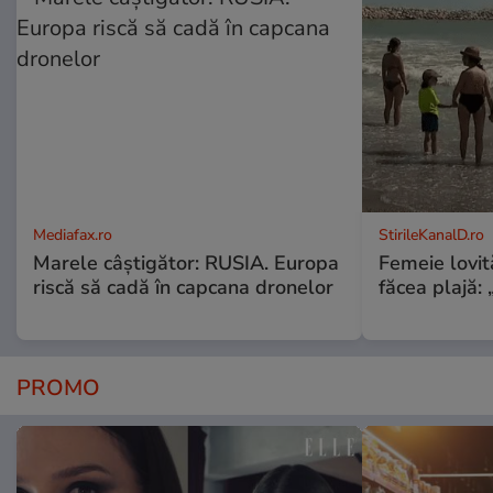
Mediafax.ro
StirileKanalD.ro
Marele câștigător: RUSIA. Europa
Femeie lovit
riscă să cadă în capcana dronelor
făcea plajă: „
PROMO