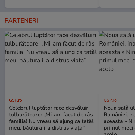
PARTENERI
GSP.ro
GSP.ro
Celebrul luptător face dezvăluiri
Noua sală u
tulburătoare: „Mi-am făcut de râs
României, i
familia! Nu vreau să ajung ca tatăl
aceasta » Ni
meu, băutura i-a distrus viața”
primul meci 
acolo