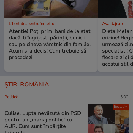
Libertateapentrufemei.ro
Avantaje.ro
Atenție! Poți primi bani de la stat
Dieta Melan
dacă-ți îngrijești părinții, bunicii
oricine! Regi
sau pe cineva vârstnic din familie.
urmează zilni
Acum s-a decis! Cum trebuie să
specialiști! 
procedezi
fiecare zi și 
acestui stil 
ȘTIRI ROMÂNIA
Politică
16:00
Exclusiv
Culise. Lupta nevăzută din PSD
pentru un „mariaj politic” cu
AUR. Cum sunt împărțite
taberele