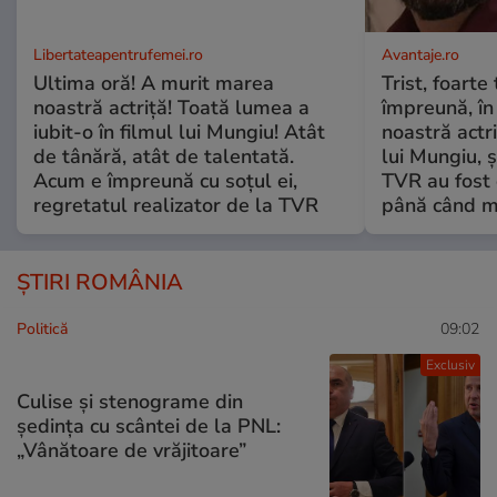
Libertateapentrufemei.ro
Avantaje.ro
Ultima oră! A murit marea
Trist, foarte
noastră actriță! Toată lumea a
împreună, în
iubit-o în filmul lui Mungiu! Atât
noastră actri
de tânără, atât de talentată.
lui Mungiu, ș
Acum e împreună cu soțul ei,
TVR au fost 
regretatul realizator de la TVR
până când mo
ȘTIRI ROMÂNIA
Politică
09:02
Exclusiv
Culise și stenograme din
ședința cu scântei de la PNL:
„Vânătoare de vrăjitoare”