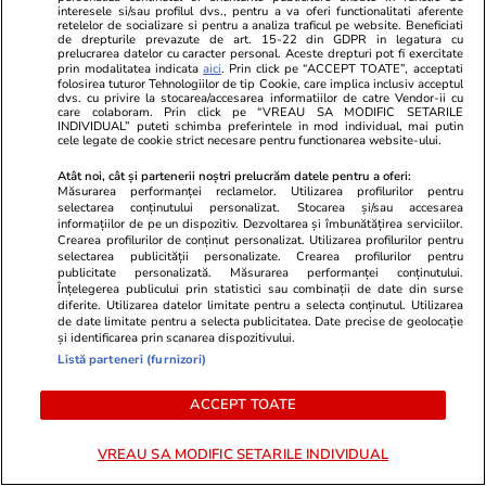
interesele si/sau profilul dvs., pentru a va oferi functionalitati aferente
retelelor de socializare si pentru a analiza traficul pe website. Beneficiati
de drepturile prevazute de art. 15-22 din GDPR in legatura cu
prelucrarea datelor cu caracter personal. Aceste drepturi pot fi exercitate
prin modalitatea indicata
aici
. Prin click pe “ACCEPT TOATE”, acceptati
folosirea tuturor Tehnologiilor de tip Cookie, care implica inclusiv acceptul
dvs. cu privire la stocarea/accesarea informatiilor de catre Vendor-ii cu
care colaboram. Prin click pe “VREAU SA MODIFIC SETARILE
INDIVIDUAL” puteti schimba preferintele in mod individual, mai putin
cele legate de cookie strict necesare pentru functionarea website-ului.
Atât noi, cât și partenerii noștri prelucrăm datele pentru a oferi:
Măsurarea performanței reclamelor. Utilizarea profilurilor pentru
selectarea conținutului personalizat. Stocarea și/sau accesarea
informațiilor de pe un dispozitiv. Dezvoltarea și îmbunătățirea serviciilor.
Crearea profilurilor de conținut personalizat. Utilizarea profilurilor pentru
selectarea publicității personalizate. Crearea profilurilor pentru
publicitate personalizată. Măsurarea performanței conținutului.
Înțelegerea publicului prin statistici sau combinații de date din surse
diferite. Utilizarea datelor limitate pentru a selecta conținutul. Utilizarea
de date limitate pentru a selecta publicitatea. Date precise de geolocație
PARTENERI
și identificarea prin scanarea dispozitivului.
Listă parteneri (furnizori)
ACCEPT TOATE
VREAU SA MODIFIC SETARILE INDIVIDUAL