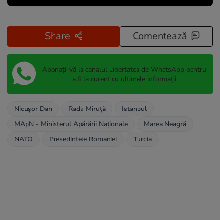
Share
Comentează
Abonați-vă la canalul Libertatea de WhatsApp pentru
a fi la curent cu ultimele informații
Nicușor Dan
Radu Miruță
Istanbul
MApN - Ministerul Apărării Naționale
Marea Neagră
NATO
Presedintele Romaniei
Turcia