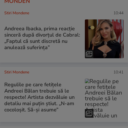
MONDEN
Stiri Mondene
10:44
Andreea Ibacka, prima reacție
sinceră după divorțul de Cabral:
„Faptul că sunt discretă nu
anulează suferința”
Stiri Mondene
10:41
Regulile pe care fetițele
Andreei Bălan trebuie să le
respecte! Artista dezvăluie un
detaliu mai puțin știut. „N-am
cocoloșit. Să-și asume”