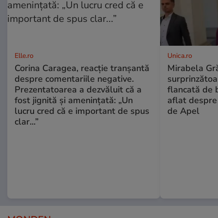
Elle.ro
Unica.ro
Corina Caragea, reacție tranșantă
Mirabela Gră
despre comentariile negative.
surprinzătoar
Prezentatoarea a dezvăluit că a
flancată de 
fost jignită și amenințată: „Un
aflat despre
lucru cred că e important de spus
de Apel
clar...”