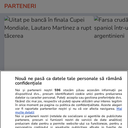
PARTENERI
Nouă ne pasă ca datele tale personale să rămână
GSP.ro
GSP.ro
confidențiale
Uitat pe bancă în finala Cupei
Farsa crudă 
Noi și partenerii noștri
596
stocăm și/sau accesăm informații pe
Mondiale, Lautaro Martinez a rupt
spaniol într-
dispozitivul dvs., precum identificatorii cookie unici pentru prelucrarea
datelor cu caracter personal. Puteți accepta sau gestiona preferințele dvs.
tăcerea
argentinieni
făcând clic mai jos, respectiv vă puteți opune utilizării unui interes legitim
în orice moment pe pagina cu politica de confidențialitate. Aceste alegeri
vor fi raportate partenerilor noștri și nu vă vor afecta navigarea.
Mai
multe detalii
Noi si partenerii nostri (retelele de socializare si agentiile de publicitate
partenere, precum si furnizorii nostri de servicii de date analitice)
prelucram date pentru a permite website-ului sa functioneze, pentru a
personaliza continutul si anunturile publicitare afisate in functie de