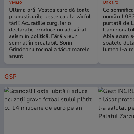
Viva.ro
Unica.ro
Ultima oră! Vestea care dă toate
Ce semnificaț
pronosticurile peste cap la vârful
numărul 083
țării! Acuzațiile curg, iar o
purtată de L
declarație produce un adevărat
Campionatul
seism în politică. Fără vreun
Abia acum s-
semnal în prealabil, Sorin
spatele deta
Grindeanu tocmai a făcut marele
lumea l-a r
anunț
GSP