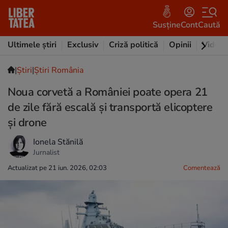
Susține
Cont
Caută
Ultimele știri
Exclusiv
Criză politică
Opinii
Video
|
Ştiri
|
Știri România
Noua corvetă a României poate opera 21
de zile fără escală și transportă elicoptere
și drone
Ionela Stănilă
Jurnalist
Actualizat pe 21 iun. 2026, 02:03
Comentează