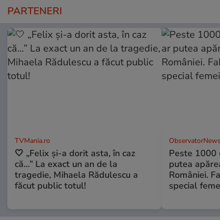
PARTENERI
TVMania.ro
ObservatorNews
🤍 „Felix și-a dorit asta, în caz
Peste 1000 
că…” La exact un an de la
putea apărea
tragedie, Mihaela Rădulescu a
României. Fa
făcut public totul!
special feme