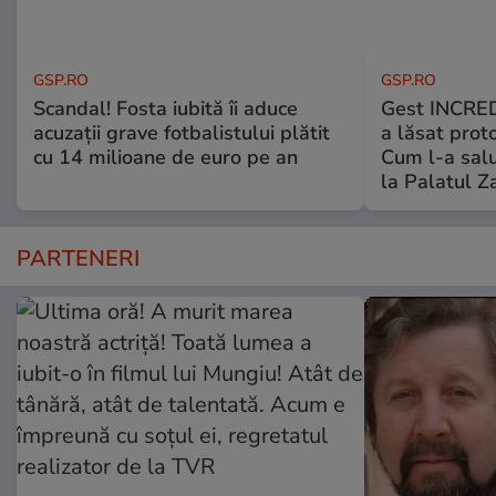
GSP.RO
GSP.RO
Scandal! Fosta iubită îi aduce
Gest INCRED
acuzații grave fotbalistului plătit
a lăsat prot
cu 14 milioane de euro pe an
Cum l-a salu
la Palatul Z
PARTENERI