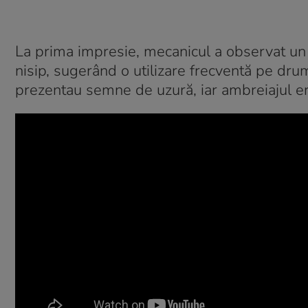
La prima impresie, mecanicul a observat un m
nisip, sugerând o utilizare frecventă pe drum
prezentau semne de uzură, iar ambreiajul era