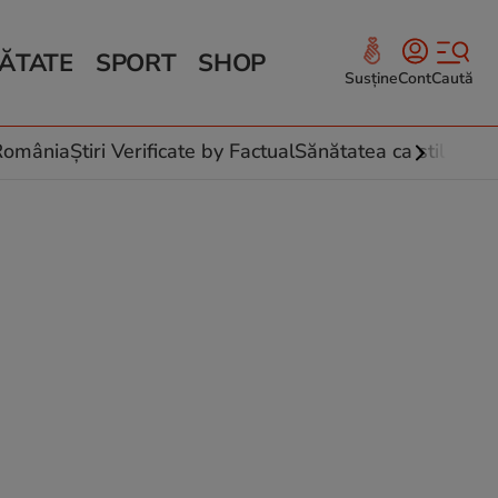
ĂTATE
SPORT
SHOP
Susține
Cont
Caută
Sănătate și Fitness
ce
 culinare
-România
Știri Verificate by Factual
Sănătatea ca stil de vi
 și legume
rea plantelor