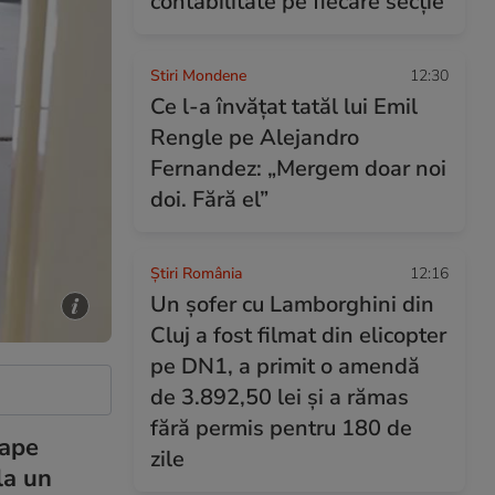
contabilitate pe fiecare secție
Stiri Mondene
12:30
Ce l-a învățat tatăl lui Emil
Rengle pe Alejandro
Fernandez: „Mergem doar noi
doi. Fără el”
Știri România
12:16
Un șofer cu Lamborghini din
Cluj a fost filmat din elicopter
pe DN1, a primit o amendă
de 3.892,50 lei și a rămas
fără permis pentru 180 de
oape
zile
la un