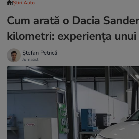
|
Ştiri
|
Auto
Cum arată o Dacia Sande
kilometri: experiența unu
Ștefan Petrică
Jurnalist