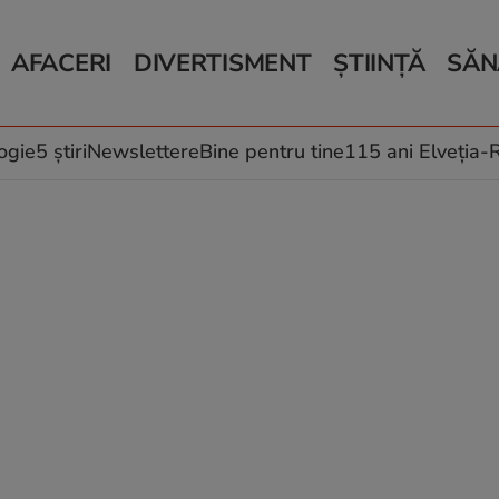
AFACERI
DIVERTISMENT
ȘTIINȚĂ
SĂN
Bani și Afaceri
Monden
Știri Știință
Știri 
Auto
Horoscop
Schimbări climati
Relații
Locuri de muncă
Muzică și Filme
Rețete
ogie
5 știri
Newslettere
Bine pentru tine
115 ani Elveția
Imobiliare.ro
Vacanțe și Cultură
Fructe
eJobs.ro
Îngriji