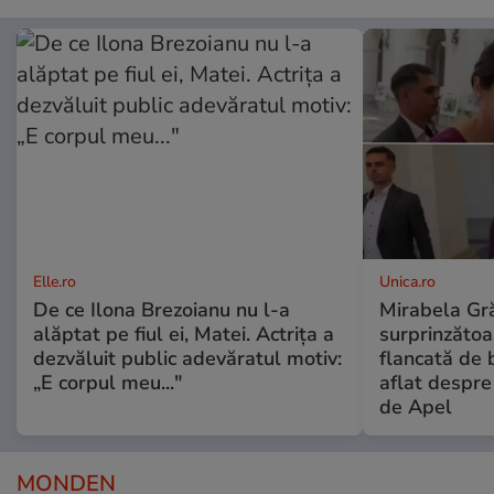
Elle.ro
Unica.ro
De ce Ilona Brezoianu nu l-a
Mirabela Gră
alăptat pe fiul ei, Matei. Actrița a
surprinzătoar
dezvăluit public adevăratul motiv:
flancată de 
„E corpul meu..."
aflat despre
de Apel
MONDEN