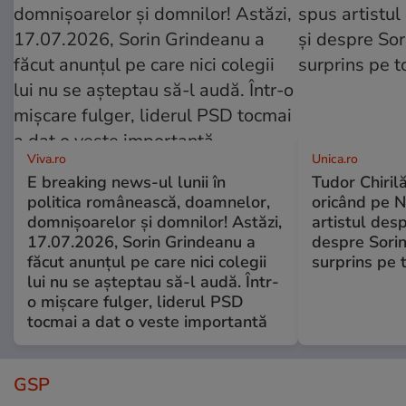
Viva.ro
Unica.ro
E breaking news-ul lunii în
Tudor Chiril
politica românească, doamnelor,
oricând pe N
domnișoarelor și domnilor! Astăzi,
artistul desp
17.07.2026, Sorin Grindeanu a
despre Sorin
făcut anunțul pe care nici colegii
surprins pe 
lui nu se așteptau să-l audă. Într-
o mișcare fulger, liderul PSD
tocmai a dat o veste importantă
GSP