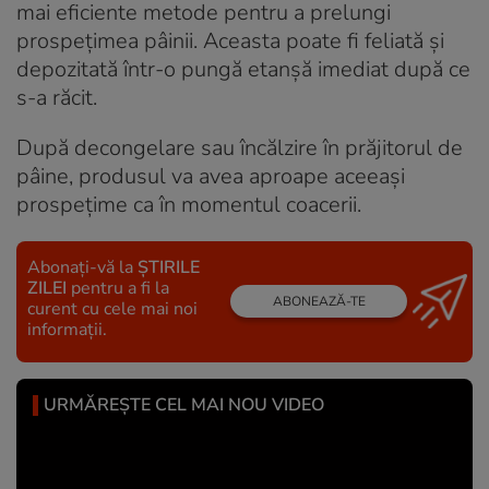
mai eficiente metode pentru a prelungi
prospețimea pâinii. Aceasta poate fi feliată și
depozitată într-o pungă etanșă imediat după ce
s-a răcit.
După decongelare sau încălzire în prăjitorul de
pâine, produsul va avea aproape aceeași
prospețime ca în momentul coacerii.
Abonați-vă la
ȘTIRILE
ZILEI
pentru a fi la
ABONEAZĂ-TE
curent cu cele mai noi
informații.
URMĂREȘTE CEL MAI NOU VIDEO