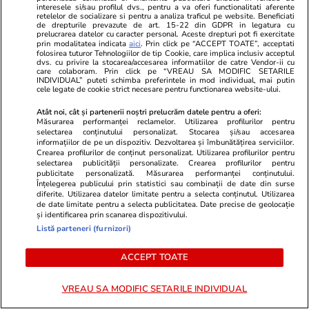
Horoscop Urania | Previziuni astrologice pentru
interesele si/sau profilul dvs., pentru a va oferi functionalitati aferente
retelelor de socializare si pentru a analiza traficul pe website. Beneficiati
perioada 18 – 24 iulie 2026. Soarele va intra în
de drepturile prevazute de art. 15-22 din GDPR in legatura cu
prelucrarea datelor cu caracter personal. Aceste drepturi pot fi exercitate
zodia Leului
prin modalitatea indicata
aici
. Prin click pe “ACCEPT TOATE”, acceptati
folosirea tuturor Tehnologiilor de tip Cookie, care implica inclusiv acceptul
dvs. cu privire la stocarea/accesarea informatiilor de catre Vendor-ii cu
care colaboram. Prin click pe “VREAU SA MODIFIC SETARILE
INDIVIDUAL” puteti schimba preferintele in mod individual, mai putin
Politică
07:00
cele legate de cookie strict necesare pentru functionarea website-ului.
Dezvăluiri despre implicarea lui Nicușor Dan în
Atât noi, cât și partenerii noștri prelucrăm datele pentru a oferi:
revolta din PNL. Robert Sighiartău:
Măsurarea performanței reclamelor. Utilizarea profilurilor pentru
selectarea conținutului personalizat. Stocarea și/sau accesarea
președintele a participat la întâlniri cu
informațiilor de pe un dispozitiv. Dezvoltarea și îmbunătățirea serviciilor.
Crearea profilurilor de conținut personalizat. Utilizarea profilurilor pentru
gruparea Veștea
selectarea publicității personalizate. Crearea profilurilor pentru
publicitate personalizată. Măsurarea performanței conținutului.
Înțelegerea publicului prin statistici sau combinații de date din surse
diferite. Utilizarea datelor limitate pentru a selecta conținutul. Utilizarea
de date limitate pentru a selecta publicitatea. Date precise de geolocație
și identificarea prin scanarea dispozitivului.
Listă parteneri (furnizori)
ACCEPT TOATE
VREAU SA MODIFIC SETARILE INDIVIDUAL