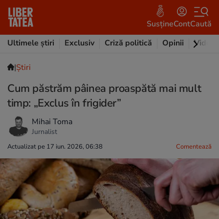
Susține
Cont
Caută
Ultimele știri
Exclusiv
Criză politică
Opinii
Video
|
Ştiri
Cum păstrăm pâinea proaspătă mai mult
timp: „Exclus în frigider”
Mihai Toma
Jurnalist
Actualizat pe 17 iun. 2026, 06:38
Comentează