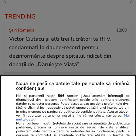
TRENDING
Știri România
13:00
Victor Ciutacu și alți trei lucrători la RTV,
condamnați la daune-record pentru
dezinformările despre spitalul ridicat din
donații de „Dăruiește Viață”
Nouă ne pasă ca datele tale personale să rămână
Ştiri
10:00
confidențiale
Cum arată vilele de lux închiriate de RAAPPS
Noi și partenerii noștri
596
stocăm și/sau accesăm informații pe
la 900 de euro pe lună, în timp ce prețul pieței
dispozitivul dvs., precum identificatorii cookie unici pentru prelucrarea
datelor cu caracter personal. Puteți accepta sau gestiona preferințele dvs.
făcând clic mai jos, respectiv vă puteți opune utilizării unui interes legitim
este de 4.000 de euro
în orice moment pe pagina cu politica de confidențialitate. Aceste alegeri
vor fi raportate partenerilor noștri și nu vă vor afecta navigarea.
Mai
multe detalii
Noi si partenerii nostri (retelele de socializare si agentiile de publicitate
partenere, precum si furnizorii nostri de servicii de date analitice)
Horoscop
12:00
prelucram date pentru a permite website-ului sa functioneze, pentru a
personaliza continutul si anunturile publicitare afisate in functie de