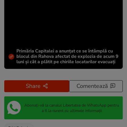
Primăria Capitalei a anunțat ce se întâmplă cu
blocul din Rahova afectat de explozia de acum 9
luni și cât a plătit pe chiriile locatarilor evacuați
Share
Comentează
Abonați-vă la canalul Libertatea de WhatsApp pentru
a fi la curent cu ultimele informații