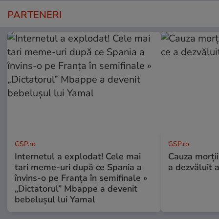
PARTENERI
GSP.ro
GSP.ro
Internetul a explodat! Cele mai
Cauza morții
tari meme-uri după ce Spania a
a dezvăluit 
învins-o pe Franța în semifinale »
„Dictatorul” Mbappe a devenit
bebelușul lui Yamal