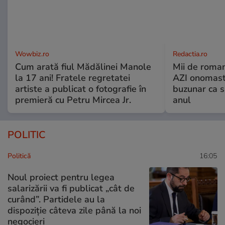
Wowbiz.ro
Redactia.ro
Cum arată fiul Mădălinei Manole
Mii de roman
la 17 ani! Fratele regretatei
AZI onomasti
artiste a publicat o fotografie în
buzunar ca s
premieră cu Petru Mircea Jr.
anul
POLITIC
Politică
16:05
Noul proiect pentru legea
salarizării va fi publicat „cât de
curând”. Partidele au la
dispoziție câteva zile până la noi
negocieri