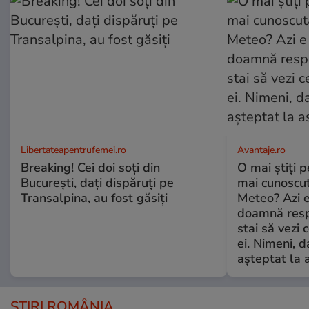
Libertateapentrufemei.ro
Avantaje.ro
Breaking! Cei doi soți din
O mai știți 
București, dați dispăruți pe
mai cunoscu
Transalpina, au fost găsiți
Meteo? Azi e
doamnă respe
stai să vezi 
ei. Nimeni, d
așteptat la 
ȘTIRI ROMÂNIA