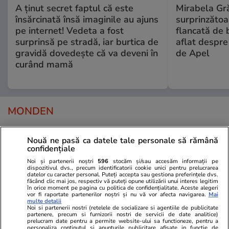
A ținut secret faptul că este
Mirabela Gră
însărcinată însă imaginile au ajuns
surprinzătoar
pe internet! Vedeta a fost
flancată de 
surprinsă pe stradă, iar burtica de
aflat despre
gravidă dovedește că va deveni în
de Apel
curând mamă
MONDEN
Stiri Mondene
01 aug.
Nouă ne pasă ca datele tale personale să rămână
confidențiale
Obiceiul simplu care o ajută pe
Noi și partenerii noștri
596
stocăm și/sau accesăm informații pe
dispozitivul dvs., precum identificatorii cookie unici pentru prelucrarea
Maria Buză să se mențină în
datelor cu caracter personal. Puteți accepta sau gestiona preferințele dvs.
formă la 57 de ani. „Stomacul
făcând clic mai jos, respectiv vă puteți opune utilizării unui interes legitim
în orice moment pe pagina cu politica de confidențialitate. Aceste alegeri
este al doilea creier al nostru”
vor fi raportate partenerilor noștri și nu vă vor afecta navigarea.
Mai
multe detalii
Noi si partenerii nostri (retelele de socializare si agentiile de publicitate
partenere, precum si furnizorii nostri de servicii de date analitice)
prelucram date pentru a permite website-ului sa functioneze, pentru a
personaliza continutul si anunturile publicitare afisate in functie de