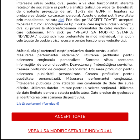
interesele si/sau profilul dvs., pentru a va oferi functionalitati aferente
Stiri Mondene
01 aug.
retelelor de socializare si pentru a analiza traficul pe website. Beneficiati
de drepturile prevazute de art. 15-22 din GDPR in legatura cu
prelucrarea datelor cu caracter personal. Aceste drepturi pot fi exercitate
Valentin Sanfira, la bustul gol în
prin modalitatea indicata
aici
. Prin click pe “ACCEPT TOATE”, acceptati
folosirea tuturor Tehnologiilor de tip Cookie, care implica inclusiv acceptul
timp ce tunde iarba în curte.
dvs. cu privire la stocarea/accesarea informatiilor de catre Vendor-ii cu
Artistul și-a pus fanele pe jar.
care colaboram. Prin click pe “VREAU SA MODIFIC SETARILE
INDIVIDUAL” puteti schimba preferintele in mod individual, mai putin
„La muncă mă ajută și pe mine
cele legate de cookie strict necesare pentru functionarea website-ului.
cineva?”
Atât noi, cât și partenerii noștri prelucrăm datele pentru a oferi:
Măsurarea performanței reclamelor. Utilizarea profilurilor pentru
selectarea conținutului personalizat. Stocarea și/sau accesarea
informațiilor de pe un dispozitiv. Dezvoltarea și îmbunătățirea serviciilor.
Crearea profilurilor de conținut personalizat. Utilizarea profilurilor pentru
PARTENERI
selectarea publicității personalizate. Crearea profilurilor pentru
publicitate personalizată. Măsurarea performanței conținutului.
Înțelegerea publicului prin statistici sau combinații de date din surse
diferite. Utilizarea datelor limitate pentru a selecta conținutul. Utilizarea
de date limitate pentru a selecta publicitatea. Date precise de geolocație
și identificarea prin scanarea dispozitivului.
Listă parteneri (furnizori)
ACCEPT TOATE
VREAU SA MODIFIC SETARILE INDIVIDUAL