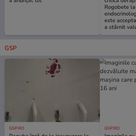
a anunțat tot
critică derap
Rogobete la
endocrinolog
este accepta
a stârnit valu
GSP
GSP.RO
GSP.RO