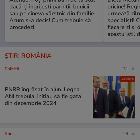
dacă-ți îngrijești părinții, bunicii
oricine! Regi
sau pe cineva vârstnic din familie.
urmează zilni
Acum s-a decis! Cum trebuie să
specialiști! 
procedezi
fiecare zi și 
acestui stil 
ȘTIRI ROMÂNIA
Politică
31 iul.
Analiză
PNRR îngrășat în ajun. Legea
ANI trebuia, inițial, să fie gata
din decembrie 2024
Ştiri
29 iul.