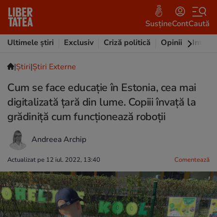
Susține
Cont
Caută
Ultimele știri
Exclusiv
Criză politică
Opinii
Intervi
|
Ştiri
|
Știri Externe
Cum se face educație în Estonia, cea mai
digitalizată țară din lume. Copiii învață la
grădiniță cum funcționează roboții
Andreea Archip
Actualizat pe 12 iul. 2022, 13:40
Comentează