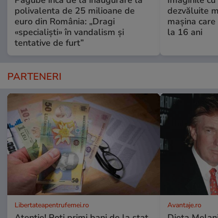
Pagube încă de la inaugurare la
Imaginile cu
polivalenta de 25 milioane de
dezvăluite m
euro din România: „Dragi
mașina care 
«specialiști» în vandalism și
la 16 ani
tentative de furt”
PARTENERI
Libertateapentrufemei.ro
Avantaje.ro
Atenție! Poți primi bani de la stat
Dieta Melan