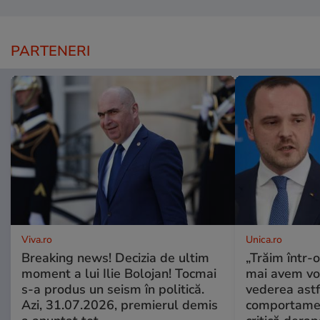
PARTENERI
Viva.ro
Unica.ro
Breaking news! Decizia de ultim
„Trăim într-
moment a lui Ilie Bolojan! Tocmai
mai avem vo
s-a produs un seism în politică.
vederea astf
Azi, 31.07.2026, premierul demis
comportamen