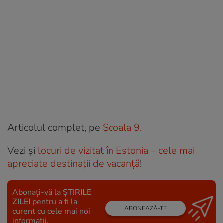
Articolul complet, pe
Școala 9.
Vezi şi
locuri de vizitat în Estonia – cele mai
apreciate destinații de vacanță
!
Abonați-vă la
ȘTIRILE
ZILEI
pentru a fi la
ABONEAZĂ-TE
curent cu cele mai noi
informații.