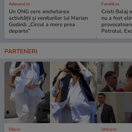
Adevarul.ro
Fanatik.ro
Un ONG cere anchetarea
Cristi Balaj
activității și veniturilor lui Marian
nu a fost el
Godină: „Circul a mers prea
provocatoare
departe”
Petrolul. Exc
PARTENERI
Elle.ro
Unica.ro