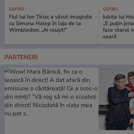
GSP.RO
GSP.RO
Fiul lui Ion Țiriac a văzut imaginile
Iubita lui Ha
cu Simona Halep în loja de la
„E puțin jen
Wimbledon: „Ai reușit!”
face starul n
seară
PARTENERI