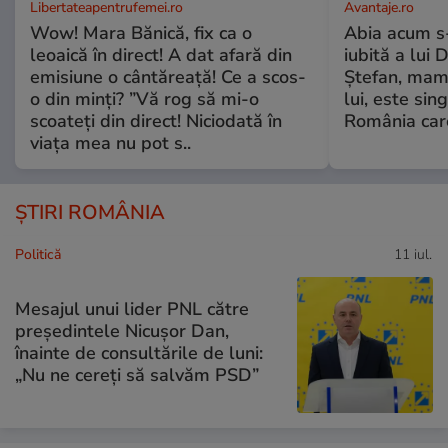
Libertateapentrufemei.ro
Avantaje.ro
Wow! Mara Bănică, fix ca o
Abia acum s-
leoaică în direct! A dat afară din
iubită a lui 
emisiune o cântăreață! Ce a scos-
Ștefan, mama 
o din minți? ”Vă rog să mi-o
lui, este si
scoateți din direct! Niciodată în
România care
viața mea nu pot s..
ȘTIRI ROMÂNIA
Politică
11 iul.
Mesajul unui lider PNL către
președintele Nicușor Dan,
înainte de consultările de luni:
„Nu ne cereți să salvăm PSD”