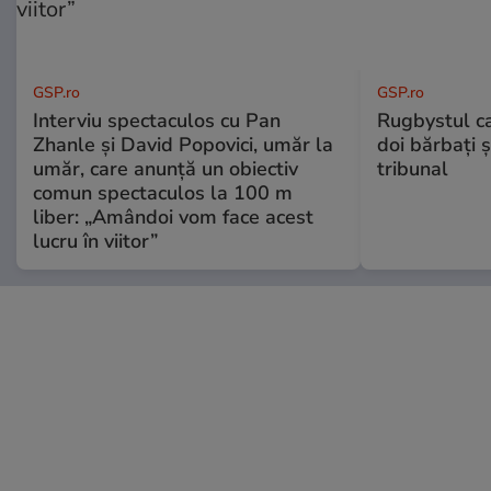
GSP.ro
GSP.ro
Interviu spectaculos cu Pan
Rugbystul ca
Zhanle și David Popovici, umăr la
doi bărbați ș
umăr, care anunță un obiectiv
tribunal
comun spectaculos la 100 m
liber: „Amândoi vom face acest
lucru în viitor”