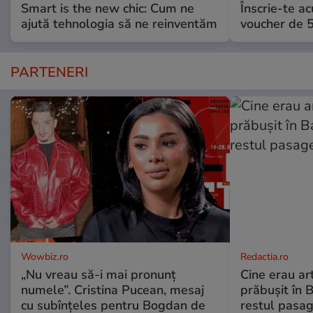
Smart is the new chic: Cum ne
Înscrie-te ac
ajută tehnologia să ne reinventăm
voucher de 5
PARTENERI
Wowbiz.ro
Redactia.ro
„Nu vreau să-i mai pronunț
Cine erau arti
numele”. Cristina Pucean, mesaj
prăbușit în 
cu subînțeles pentru Bogdan de
restul pasag