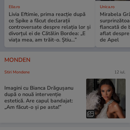
Elle.ro
Unica.ro
Livia Eftimie, prima reacție după
Mirabela Gră
ce Spike a făcut declarații
surprinzătoar
controversate despre relația lor și
flancată de 
divorțul ei de Cătălin Bordea: „E
aflat despre
viața mea, am trăit-o. Știu…”
de Apel
MONDEN
Stiri Mondene
12 iul.
Imagini cu Bianca Drăgușanu
după o nouă intervenție
estetică. Are capul bandajat:
„Am făcut-o și pe asta!”