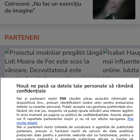
Cotroceni: „Nu fac un exercițiu
de imagine”
PARTENERI
Nouă ne pasă ca datele tale personale să rămână
confidențiale
Noi și partenerii noștri
596
stocăm și/sau accesăm informații pe
dispozitivul dvs., precum identificatorii cookie unici pentru prelucrarea
datelor cu caracter personal. Puteți accepta sau gestiona preferințele dvs.
făcând clic mai jos, respectiv vă puteți opune utilizării unui interes legitim
în orice moment pe pagina cu politica de confidențialitate. Aceste alegeri
vor fi raportate partenerilor noștri și nu vă vor afecta navigarea.
Mai
ZiaruldeIasi.ro
Fanatik.ro
multe detalii
Proiectul imobiliar pregătit lângă
Isabel Haugs
Noi si partenerii nostri (retelele de socializare si agentiile de publicitate
partenere, precum si furnizorii nostri de servicii de date analitice)
Lidl Moara de Foc este scos la
influente per
prelucram date pentru a permite website-ului sa functioneze, pentru a
personaliza continutul si anunturile publicitare afisate in functie de