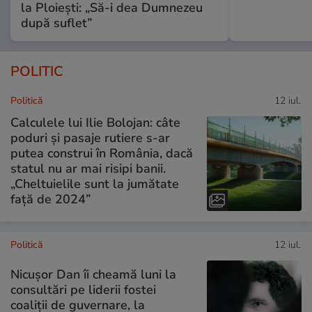
la Ploiești: „Să-i dea Dumnezeu
după suflet”
POLITIC
Politică
12 iul.
Calculele lui Ilie Bolojan: câte
poduri și pasaje rutiere s-ar
putea construi în România, dacă
statul nu ar mai risipi banii.
„Cheltuielile sunt la jumătate
faţă de 2024”
Politică
12 iul.
Nicușor Dan îi cheamă luni la
consultări pe liderii fostei
coaliții de guvernare, la