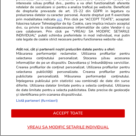
vânzare. Dezvoltatorul este
Iubita lui Er
interesele si/sau profilul dvs., pentru a va oferi functionalitati aferente
retelelor de socializare si pentru a analiza traficul pe website. Beneficiati
asociat în piață cu un alt proiect
un mare suc
de drepturile prevazute de art. 15-22 din GDPR in legatura cu
de anvergură
prelucrarea datelor cu caracter personal. Aceste drepturi pot fi exercitate
prin modalitatea indicata
aici
. Prin click pe “ACCEPT TOATE”, acceptati
folosirea tuturor Tehnologiilor de tip Cookie, care implica inclusiv acceptul
dvs. cu privire la stocarea/accesarea informatiilor de catre Vendor-ii cu
care colaboram. Prin click pe “VREAU SA MODIFIC SETARILE
INDIVIDUAL” puteti schimba preferintele in mod individual, mai putin
ULTIMELE ȘTIRI
cele legate de cookie strict necesare pentru functionarea website-ului.
Atât noi, cât și partenerii noștri prelucrăm datele pentru a oferi:
Măsurarea performanței reclamelor. Utilizarea profilurilor pentru
Fotbal
12 iul.
selectarea conținutului personalizat. Stocarea și/sau accesarea
informațiilor de pe un dispozitiv. Dezvoltarea și îmbunătățirea serviciilor.
Final de poveste pe „Ion Oblemenco”!
Crearea profilurilor de conținut personalizat. Utilizarea profilurilor pentru
selectarea publicității personalizate. Crearea profilurilor pentru
Universitatea Craiova a luat Supercupa și a
publicitate personalizată. Măsurarea performanței conținutului.
completat sezonul perfect
Înțelegerea publicului prin statistici sau combinații de date din surse
diferite. Utilizarea datelor limitate pentru a selecta conținutul. Utilizarea
de date limitate pentru a selecta publicitatea. Date precise de geolocație
și identificarea prin scanarea dispozitivului.
Știri România
12 iul.
Listă parteneri (furnizori)
Radu Miruță a dat un ultimatum conducerii
ACCEPT TOATE
portului Constanța în cazul exploziei dronei din
Ucraina: „Este obligatoriu”
VREAU SA MODIFIC SETARILE INDIVIDUAL