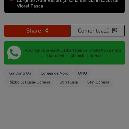
Curții de Apel București să ia decizia în cazul lui
Viorel Pașca
Share
Comentează
Abonați-vă la canalul Libertatea de WhatsApp pentru
a fi la curent cu ultimele informații
Kim Jong Un
Coreea de Nord
ONU
Războiul Rusia-Ucraina
Stiri Rusia
Stiri Ucraina