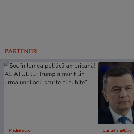
PARTENERI
Mediafax.ro
StirileKanalD.ro