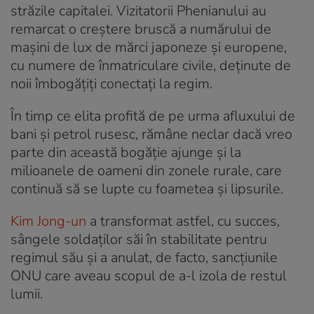
străzile capitalei. Vizitatorii Phenianului au
remarcat o creștere bruscă a numărului de
mașini de lux de mărci japoneze și europene,
cu numere de înmatriculare civile, deținute de
noii îmbogățiți conectați la regim.
În timp ce elita profită de pe urma afluxului de
bani și petrol rusesc, rămâne neclar dacă vreo
parte din această bogăție ajunge și la
milioanele de oameni din zonele rurale, care
continuă să se lupte cu foametea și lipsurile.
Kim Jong-un
a transformat astfel, cu succes,
sângele soldaților săi în stabilitate pentru
regimul său și a anulat, de facto, sancțiunile
ONU care aveau scopul de a-l izola de restul
lumii.