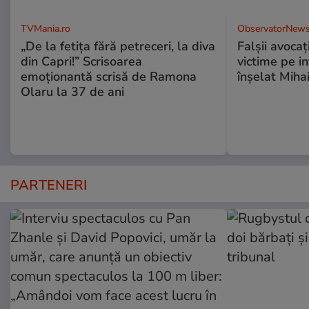
TVMania.ro
ObservatorNews
„De la fetița fără petreceri, la diva
Falşii avocaţ
din Capri!” Scrisoarea
victime pe i
emoționantă scrisă de Ramona
înşelat Mihai
Olaru la 37 de ani
PARTENERI