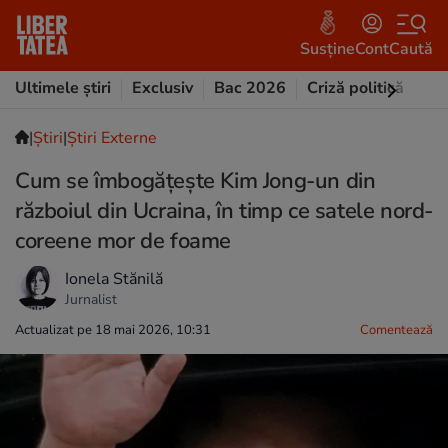
Susține
Cont
Caută
Ultimele știri
Exclusiv
Bac 2026
Criză politică
Opi
|
Ştiri
|
Știri Externe
Cum se îmbogățește Kim Jong-un din
războiul din Ucraina, în timp ce satele nord-
coreene mor de foame
Ionela Stănilă
Jurnalist
Actualizat pe 18 mai 2026, 10:31
Comentează