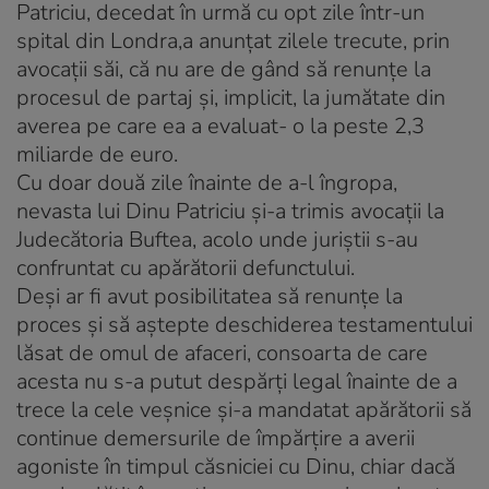
Patriciu, decedat în urmă cu opt zile într-un
spital din Londra,a anunţat zilele trecute, prin
avocaţii săi, că nu are de gând să renunţe la
procesul de partaj şi, implicit, la jumătate din
averea pe care ea a evaluat- o la peste 2,3
miliarde de euro.
Cu doar două zile înainte de a-l îngropa,
nevasta lui Dinu Patriciu şi-a trimis avocaţii la
Judecătoria Buftea, acolo unde juriştii s-au
confruntat cu apărătorii defunctului.
Deşi ar fi avut posibilitatea să renunţe la
proces şi să aştepte deschiderea testamentului
lăsat de omul de afaceri, consoarta de care
acesta nu s-a putut despărţi legal înainte de a
trece la cele veşnice şi-a mandatat apărătorii să
continue demersurile de împărţire a averii
agoniste în timpul căsniciei cu Dinu, chiar dacă