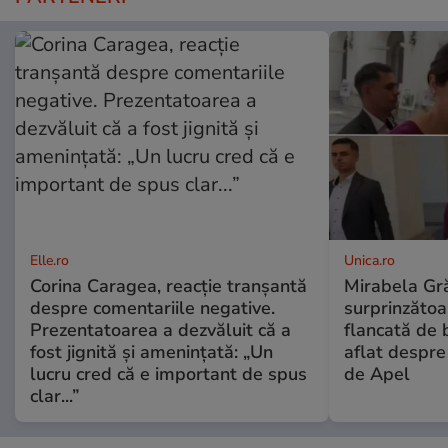
Elle.ro
Unica.ro
Corina Caragea, reacție tranșantă
Mirabela Gră
despre comentariile negative.
surprinzătoar
Prezentatoarea a dezvăluit că a
flancată de 
fost jignită și amenințată: „Un
aflat despre
lucru cred că e important de spus
de Apel
clar...”