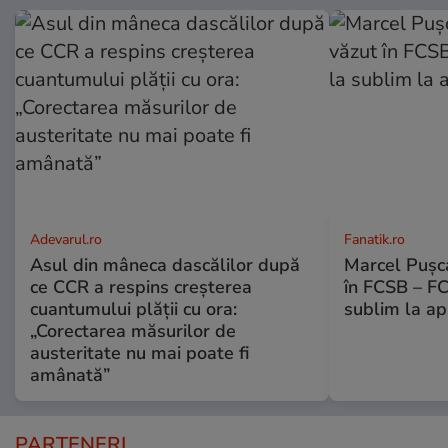
Adevarul.ro
Fanatik.ro
Asul din mâneca dascălilor după
Marcel Pușca
ce CCR a respins creșterea
în FCSB – FC
cuantumului plății cu ora:
sublim la ap
„Corectarea măsurilor de
austeritate nu mai poate fi
amânată”
PARTENERI