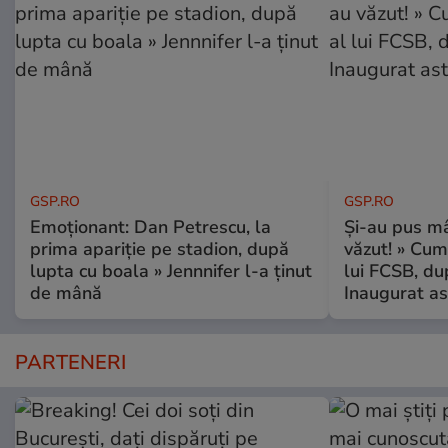
GSP.RO
GSP.RO
Emoționant: Dan Petrescu, la
Și-au pus mâ
prima apariție pe stadion, după
văzut! » Cum
lupta cu boala » Jennnifer l-a ținut
lui FCSB, du
de mână
Inaugurat as
PARTENERI