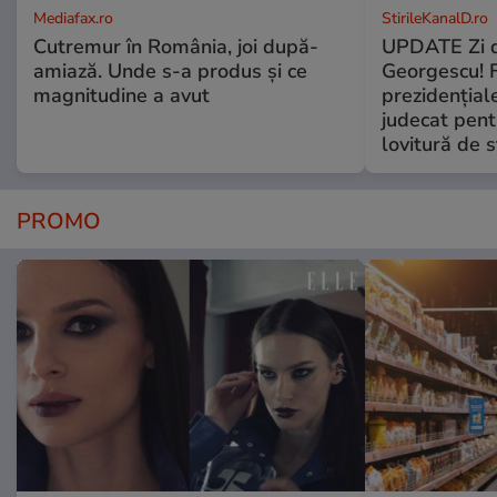
Mediafax.ro
StirileKanalD.ro
Cutremur în România, joi după-
UPDATE Zi d
amiază. Unde s-a produs și ce
Georgescu! F
magnitudine a avut
prezidențiale
judecat pent
lovitură de s
PROMO