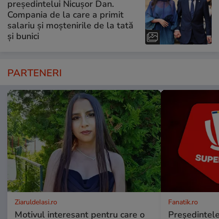
președintelui Nicușor Dan.
Compania de la care a primit
salariu și moștenirile de la tată
și bunici
PARTENERI
ZiaruldeIasi.ro
Fanatik.ro
Motivul interesant pentru care o
Președintele