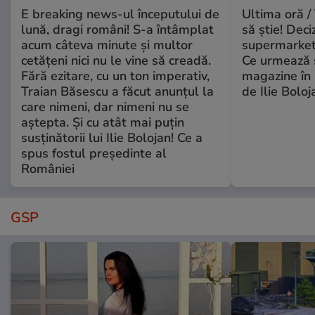
E breaking news-ul începutului de
Ultima oră / 
lună, dragi români! S-a întâmplat
să știe! Deci
acum câteva minute și multor
supermarketu
cetățeni nici nu le vine să creadă.
Ce urmează s
Fără ezitare, cu un ton imperativ,
magazine în 
Traian Băsescu a făcut anunțul la
de Ilie Boloj
care nimeni, dar nimeni nu se
aștepta. Și cu atât mai puțin
susținătorii lui Ilie Bolojan! Ce a
spus fostul președinte al
României
GSP