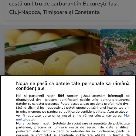
costă un litru de carburant în București, Iași,
Cluj-Napoca, Timișoara și Constanța
Nouă ne pasă ca datele tale personale să rămână
confidențiale
Noi și partenerii noștri
596
stocăm și/sau accesăm informații pe
Lifestyle
16:39
Vacanțe și Cultu
dispozitivul dvs., precum identificatorii cookie unici pentru prelucrarea
datelor cu caracter personal. Puteți accepta sau gestiona preferințele dvs.
Vedeta discretă a verii din
Turismul est
făcând clic mai jos, respectiv vă puteți opune utilizării unui interes legitim
în orice moment pe pagina cu politica de confidențialitate. Aceste alegeri
magazinele Lidl: pepenele galben
românilor ca
vor fi raportate partenerilor noștri și nu vă vor afecta navigarea.
Mai
multe detalii
Noi si partenerii nostri (retelele de socializare si agentiile de publicitate
și surprizele sale
țară a scăzu
partenere, precum si furnizorii nostri de servicii de date analitice)
prelucram date pentru a permite website-ului sa functioneze, pentru a
Articol susținut de LIDL
personaliza continutul si anunturile publicitare afisate in functie de