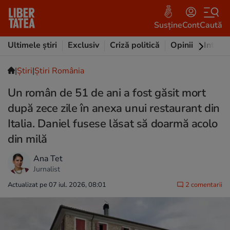
Susține
Cont
Caută
Ultimele știri
Exclusiv
Criză politică
Opinii
Intervi
|
Ştiri
|
Știri România
Un român de 51 de ani a fost găsit mort
după zece zile în anexa unui restaurant din
Italia. Daniel fusese lăsat să doarmă acolo
din milă
Ana Tet
Jurnalist
Actualizat pe 07 iul. 2026, 08:01
2 comentarii