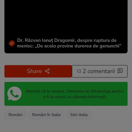
Dr. Răzvan Ionuţ Dragomir, despre ruptura de
menisc: „De acolo provine durerea de genunchi”
Share
2 comentarii
Abonați-vă la canalul Libertatea de WhatsApp pentru
a fi la curent cu ultimele informații
Români
Români în Italia
Stiri Italia