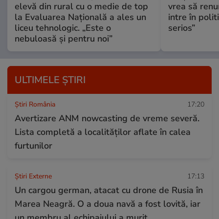
elevă din rural cu o medie de top
vrea să renun
la Evaluarea Națională a ales un
intre în poli
liceu tehnologic. „Este o
serios”
nebuloasă și pentru noi”
ULTIMELE ȘTIRI
Știri România
17:20
Avertizare ANM nowcasting de vreme severă.
Lista completă a localităților aflate în calea
furtunilor
Știri Externe
17:13
Un cargou german, atacat cu drone de Rusia în
Marea Neagră. O a doua navă a fost lovită, iar
un membru al echipajului a murit