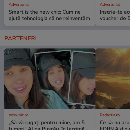
Advertorial
Advertorial
Smart is the new chic: Cum ne
Înscrie-te ac
ajută tehnologia să ne reinventăm
voucher de 5
PARTENERI
Wowbiz.ro
Redactia.ro
„Să vă rugați pentru mine, am 5
Ce să nu aru
tumori” Alina Pușcău, în lacrimi!
FORMA din c