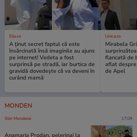
Elle.ro
Unica.ro
A ținut secret faptul că este
Mirabela Gră
însărcinată însă imaginile au ajuns
surprinzătoar
pe internet! Vedeta a fost
flancată de 
surprinsă pe stradă, iar burtica de
aflat despre
gravidă dovedește că va deveni în
de Apel
curând mamă
MONDEN
Stiri Mondene
17:09
Anamaria Prodan, pelerinaj la