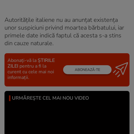
Autoritățile italiene nu au anunțat existența
unor suspiciuni privind moartea bărbatului, iar
primele date indică faptul că acesta s-a stins
din cauze naturale.
Abonați-vă la
ȘTIRILE
ZILEI
pentru a fi la
ABONEAZĂ-TE
curent cu cele mai noi
informații.
URMĂREȘTE CEL MAI NOU VIDEO