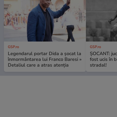
GSP.ro
GSP.ro
Legendarul portar Dida a șocat la
ȘOCANT: jucă
înmormântarea lui Franco Baresi »
fost ucis în 
Detaliul care a atras atenția
stradal!