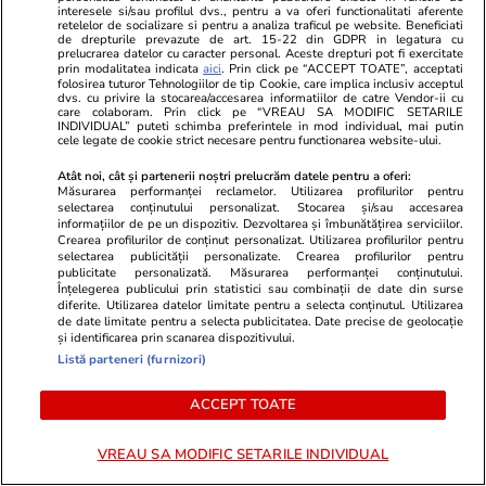
interesele si/sau profilul dvs., pentru a va oferi functionalitati aferente
retelelor de socializare si pentru a analiza traficul pe website. Beneficiati
de drepturile prevazute de art. 15-22 din GDPR in legatura cu
prelucrarea datelor cu caracter personal. Aceste drepturi pot fi exercitate
prin modalitatea indicata
aici
. Prin click pe “ACCEPT TOATE”, acceptati
Vacanțe și Cultură
16:17
folosirea tuturor Tehnologiilor de tip Cookie, care implica inclusiv acceptul
dvs. cu privire la stocarea/accesarea informatiilor de catre Vendor-ii cu
care colaboram. Prin click pe “VREAU SA MODIFIC SETARILE
INDIVIDUAL” puteti schimba preferintele in mod individual, mai putin
Mesaje de Sfânta Teodora –
cele legate de cookie strict necesare pentru functionarea website-ului.
urări pe care să le transmiți
Atât noi, cât și partenerii noștri prelucrăm datele pentru a oferi:
Măsurarea performanței reclamelor. Utilizarea profilurilor pentru
sărbătoriților
selectarea conținutului personalizat. Stocarea și/sau accesarea
informațiilor de pe un dispozitiv. Dezvoltarea și îmbunătățirea serviciilor.
Crearea profilurilor de conținut personalizat. Utilizarea profilurilor pentru
selectarea publicității personalizate. Crearea profilurilor pentru
publicitate personalizată. Măsurarea performanței conținutului.
Înțelegerea publicului prin statistici sau combinații de date din surse
Lifestyle
04 aug.
diferite. Utilizarea datelor limitate pentru a selecta conținutul. Utilizarea
de date limitate pentru a selecta publicitatea. Date precise de geolocație
și identificarea prin scanarea dispozitivului.
Listă parteneri (furnizori)
Cum se scrie corect: bineînțeles
ACCEPT TOATE
sau bine înțeles
VREAU SA MODIFIC SETARILE INDIVIDUAL