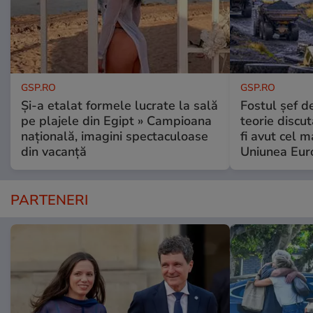
GSP.RO
GSP.RO
Și-a etalat formele lucrate la sală
Fostul șef d
pe plajele din Egipt » Campioana
teorie discu
națională, imagini spectaculoase
fi avut cel 
din vacanță
Uniunea Eur
PARTENERI