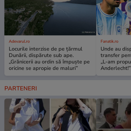
Adevarul.ro
Fanatik.ro
Locurile interzise de pe țărmul
Unde au disp
Dunării, dispărute sub ape.
transfer pen
„Grănicerii au ordin să împuște pe
„L-am propus
oricine se apropie de maluri”
Anderlecht!”
PARTENERI