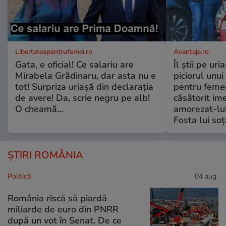
Libertateapentrufemei.ro
Avantaje.ro
Gata, e oficial! Ce salariu are
Îl știi pe ur
Mirabela Grădinaru, dar asta nu e
piciorul unui
tot! Surpriza uriașă din declarația
pentru femei
de avere! Da, scrie negru pe alb!
căsătorit ime
O cheamă…
amorezat-lul
Fosta lui soț
ȘTIRI ROMÂNIA
Politică
04 aug.
România riscă să piardă
miliarde de euro din PNRR
după un vot în Senat. De ce