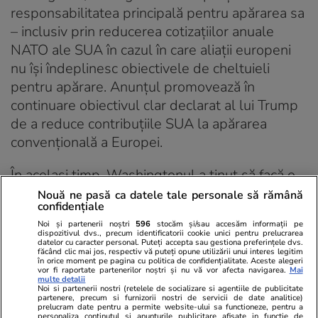
responsabilitatea principală pentru apărarea sa
– inclusiv prin reducerea cotizațiilor anuale
NATO ale SUA în cazul în care aliații europeni
nu își îndeplinesc obiectivele de cheltuieli
pentru apărare. Anunțul promovează în
continuare obiectivul clar declarat al lui Trump
de a reduce contribuțiile SUA la apărarea
convențională a Europei.
În același timp, Washingtonul a ținut să facă o
distincție între contribuțiile sale convenționale
Nouă ne pasă ca datele tale personale să rămână
confidențiale
și nucleare la securitatea europeană. Cu toate
Noi și partenerii noștri
596
stocăm și/sau accesăm informații pe
acestea, această diviziune este una oarecum
dispozitivul dvs., precum identificatorii cookie unici pentru prelucrarea
datelor cu caracter personal. Puteți accepta sau gestiona preferințele dvs.
artificială. O prezență convențională redusă a
făcând clic mai jos, respectiv vă puteți opune utilizării unui interes legitim
în orice moment pe pagina cu politica de confidențialitate. Aceste alegeri
SUA, coroborată cu retorica americană
vor fi raportate partenerilor noștri și nu vă vor afecta navigarea.
Mai
multe detalii
disprețuitoare – și, uneori, de-a dreptul
Noi si partenerii nostri (retelele de socializare si agentiile de publicitate
partenere, precum si furnizorii nostri de servicii de date analitice)
beligerantă – este fundamental în contradicție
prelucram date pentru a permite website-ului sa functioneze, pentru a
personaliza continutul si anunturile publicitare afisate in functie de