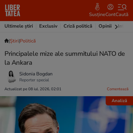
Susține
Cont
Caută
Ultimele știri
Exclusiv
Criză politică
Opinii
Intervi
|
Ştiri
|
Politică
Principalele mize ale summitului NATO de
la Ankara
Sidonia Bogdan
Reporter special
Actualizat pe 08 iul. 2026, 02:01
Comentează
Analiză