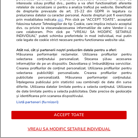
cu afirmațiile americane conform cărora
interesele si/sau profilul dvs., pentru a va oferi functionalitati aferente
retelelor de socializare si pentru a analiza traficul pe website. Beneficiati
descurajarea nucleară extinsă a SUA în Europa
de drepturile prevazute de art. 15-22 din GDPR in legatura cu
prelucrarea datelor cu caracter personal. Aceste drepturi pot fi exercitate
rămâne neafectată”, argumentează analistul
prin modalitatea indicata
aici
. Prin click pe “ACCEPT TOATE”, acceptati
folosirea tuturor Tehnologiilor de tip Cookie, care implica inclusiv acceptul
RUSI, Darya Dolzikova​.
dvs. cu privire la stocarea/accesarea informatiilor de catre Vendor-ii cu
care colaboram. Prin click pe “VREAU SA MODIFIC SETARILE
INDIVIDUAL” puteti schimba preferintele in mod individual, mai putin
În acest context marcat de tensiuni în relația
cele legate de cookie strict necesare pentru functionarea website-ului.
transatlantică, Dolzikova​ susține că Europa
Atât noi, cât și partenerii noștri prelucrăm datele pentru a oferi:
Măsurarea performanței reclamelor. Utilizarea profilurilor pentru
trebuie să continue să acorde prioritate
selectarea conținutului personalizat. Stocarea și/sau accesarea
investițiilor pe termen lung sporite în capacități
informațiilor de pe un dispozitiv. Dezvoltarea și îmbunătățirea serviciilor.
Crearea profilurilor de conținut personalizat. Utilizarea profilurilor pentru
convenționale avansate non-americane și unei
selectarea publicității personalizate. Crearea profilurilor pentru
publicitate personalizată. Măsurarea performanței conținutului.
posturi convenționale mai puternice în general.
Înțelegerea publicului prin statistici sau combinații de date din surse
diferite. Utilizarea datelor limitate pentru a selecta conținutul. Utilizarea
de date limitate pentru a selecta publicitatea. Date precise de geolocație
Regatul Unit și Franța trebuie să accepte că
și identificarea prin scanarea dispozitivului.
descurajarea lor nucleară va trebui să joace un
Listă parteneri (furnizori)
rol mai important în securitatea europeană în
ACCEPT TOATE
viitor și ar trebui să evalueze suficiența
posturilor lor nucleare în consecință.
VREAU SA MODIFIC SETARILE INDIVIDUAL