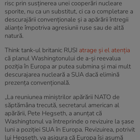
risc prin susținerea unei cooperări nucleare
sporite, nu ca un substitut, ci ca o completare a
descurajării convenționale și a apărării întregii
alianțe împotriva agresiunii ruse sau de altă
natură.
Think tank-ul britanic RUSI
atrage și el atenția
că planul Washingtonului de a-și reevalua
poziția în Europa ar putea submina și mai mult
descurajarea nucleară a SUA dacă elimină
prezența convențională.
„La reuniunea miniștrilor apărării NATO de
săptămâna trecută, secretarul american al
apărării, Pete Hegseth, a anunțat că
Washingtonul va întreprinde o revizuire la șase
luni a poziției SUA în Europa. Revizuirea, potrivit
lui Hegseth, va asigura că Europa își asumă