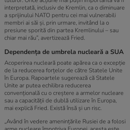
tuturor. Orice acțiune mai puțin importantă va fi
interpretată, inclusiv de Kremlin, ca o diminuare
a sprijinului NATO pentru cei mai vulnerabili
membri ai săi și, prin urmare, invitând la o
presiune sporită din partea Kremlinului – sau
chiar mai rău”, avertizează Fried.
Dependența de umbrela nucleară a SUA
Acoperirea nucleară poate apărea ca o excepție
de la reducerea forțelor de către Statele Unite
în Europa. Rapoartele sugerează că Statele
Unite ar putea echilibra reducerea
convențională cu o creștere a armelor nucleare
sau a capacității de dublă utilizare în Europa,
mai explică Fried. Există însă și un risc.
„Având în vedere amenințările Rusiei de a folosi
arme nucleare împotriva Europei, acesta este