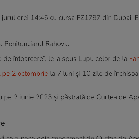
n jurul orei 14:45 cu cursa FZ1797 din Dubai, 
la Penitenciarul Rahova.
e de întoarcere”, le-a spus Lupu celor de la
Fan
t pe 2 octombrie
la 7 luni și 10 zile de închiso
u pe 2 iunie 2023 și păstrată de Curtea de Ap
re
pă ce fusese deja condamnat de Curtea de Ape