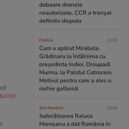
doboare dronele
neautorizate. CCR a tranșat
definitiv disputa
Politică
11:23
Cum a apărut Mirabela
Grădinaru la întâlnirea cu
președinta Indiei, Droupadi
Murmu, la Palatul Cotroceni.
Motivul pentru care a ales o
ost
rochie galbenă
urilor
.
Știri România
13:16
Judecătoarea Raluca
e
Moroșanu a dat România în