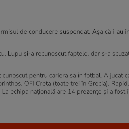
ermisul de conducere suspendat. Așa că i-au î
u, Lupu și-a recunoscut faptele, dar s-a scuza
cunoscut pentru cariera sa în fotbal. A jucat c
inthos, OFI Creta (toate trei în Grecia), Rapid,
La echipa națională are 14 prezențe și a fost î