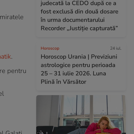
judecată la CEDO după ce a
fost exclusă din două dosare
Emiratele
în urma documentarului
Recorder „Justiție capturată”
Horoscop
24 iul.
atik
.
Horoscop Urania | Previziuni
astrologice pentru perioada
are pentru
25 – 31 iulie 2026. Luna
Plină în Vărsător
el
l Galaţi