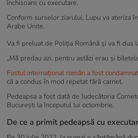
închisoare cu executare.
Conform surselor ziarului, Lupu va ateriza î
Arabe Unite.
Va fi preluat de Poliția Română și va fi dus 
„Mă predau azi, pentru astăzi erau și biletel
Fostul internațional român a fost condamna
că a condus în mod repetat fără carnet.
Pedeapsa a fost dată de Judecătoria Cornet
București la începutul lui octombrie.
De ce a primit pedeapsă cu executa
Pe 30 iulie 2022, la numai o săptămână du