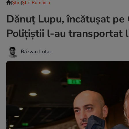
|
Ştiri
|
Știri România
Dănuț Lupu, încătușat pe 
Polițiștii l-au transportat
Răzvan Luțac