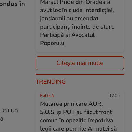
Marșul Pride din Oradea a
condus în
avut loc în ciuda interdicției,
jandarmii au amendat
participanți înainte de start.
Participă și Avocatul
Poporului
Citește mai multe
TRENDING
Politică
12:05
Mutarea prin care AUR,
, cu un
S.O.S. și POT au făcut front
ia
comun în opoziție împotriva
legii care permite Armatei să