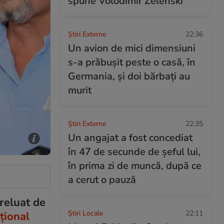
spune Volodimir Zelenski
Știri Externe
22:36
Un avion de mici dimensiuni
s-a prăbușit peste o casă, în
Germania, și doi bărbați au
murit
Știri Externe
22:35
Un angajat a fost concediat
în 47 de secunde de șeful lui,
în prima zi de muncă, după ce
a cerut o pauză
preluat de
Știri Locale
22:11
țional