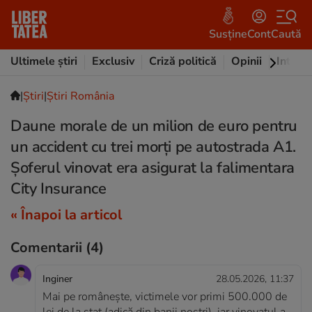
Susține
Cont
Caută
Ultimele știri
Exclusiv
Criză politică
Opinii
Intervi
|
Ştiri
|
Știri România
Daune morale de un milion de euro pentru
un accident cu trei morți pe autostrada A1.
Șoferul vinovat era asigurat la falimentara
City Insurance
« Înapoi la articol
Comentarii
(4)
Inginer
28.05.2026, 11:37
Mai pe româneşte, victimele vor primi 500.000 de