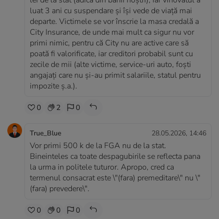
lei de la stat (adică din banii noştri), iar vinovatul a
luat 3 ani cu suspendare şi îşi vede de viaţă mai
departe. Victimele se vor înscrie la masa credală a
City Insurance, de unde mai mult ca sigur nu vor
primi nimic, pentru că City nu are active care să
poată fi valorificate, iar creditori probabil sunt cu
zecile de mii (alte victime, service-uri auto, foşti
angajaţi care nu şi-au primit salariile, statul pentru
impozite ş.a.).
0
2
0
True_Blue
28.05.2026, 14:46
Vor primi 500 k de la FGA nu de la stat.
Bineinteles ca toate despagubirile se reflecta pana
la urma in politele tuturor. Apropo, cred ca
termenul consacrat este \"(fara) premeditare\" nu \"
(fara) prevedere\".
0
0
0