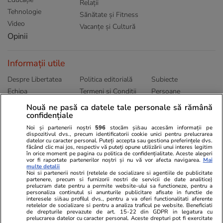
Relații
Tehnologie
Sănătate și Fitness
Video
Vacanțe și Cultură
Opinii
Informații utile
Despre Libertatea
Politica editorială
Subiecte
Echipa
Termeni și Conditii
Persoane
Publicitate
Abonamente
Sitemap
Nouă ne pasă ca datele tale personale să rămână
confidențiale
Politica de
Autori
confidențialitate
Noi și partenerii noștri
596
stocăm și/sau accesăm informații pe
dispozitivul dvs., precum identificatorii cookie unici pentru prelucrarea
datelor cu caracter personal. Puteți accepta sau gestiona preferințele dvs.
Ringier România
făcând clic mai jos, respectiv vă puteți opune utilizării unui interes legitim
în orice moment pe pagina cu politica de confidențialitate. Aceste alegeri
vor fi raportate partenerilor noștri și nu vă vor afecta navigarea.
Mai
Libertatea pentru
ELLE
Locuri de muncă
multe detalii
femei
Noi si partenerii nostri (retelele de socializare si agentiile de publicitate
Gazeta Sporturilor
Imobiliare.ro
partenere, precum si furnizorii nostri de servicii de date analitice)
Unica.ro
prelucram date pentru a permite website-ului sa functioneze, pentru a
Stiri mondene
Jobradar24
personaliza continutul si anunturile publicitare afisate in functie de
Program TV
interesele si/sau profilul dvs., pentru a va oferi functionalitati aferente
Calculator sarcina
Imoradar24
retelelor de socializare si pentru a analiza traficul pe website. Beneficiati
Avantaje
Ajută Copiii
Colecții Libertatea
de drepturile prevazute de art. 15-22 din GDPR in legatura cu
prelucrarea datelor cu caracter personal. Aceste drepturi pot fi exercitate