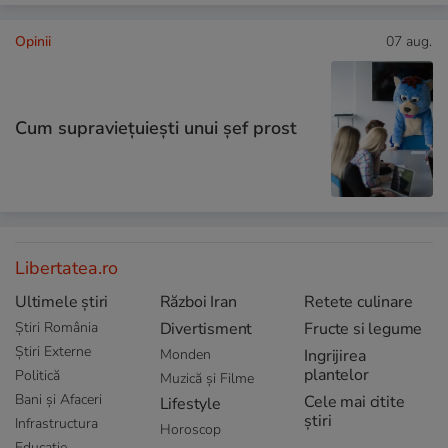
Opinii
07 aug.
Cum supraviețuiești unui șef prost
Libertatea.ro
Ultimele știri
Război Iran
Retete culinare
Știri România
Divertisment
Fructe si legume
Știri Externe
Monden
Ingrijirea
plantelor
Politică
Muzică și Filme
Bani și Afaceri
Cele mai citite
Lifestyle
știri
Infrastructura
Horoscop
Educație