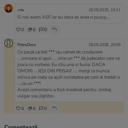
criu
28.05.2026, 15:11
Si noi avem ASF.Iar eu daca as avea o pusca...
0
0
0
PetruDoru
28.05.2026, 20:59
Ce pacat ca toti *** iau carnet de conducere
....omoara si apoi......vine un *** de judecator care se
joaca cu vorbele. Eu stiu una si buna. DACA
OMORI ....IESI DIN PEISAJ! .... mergi la munca
silnica pe viata sa ajuti societatea pe care ai tradat-o
....ca un ***!
Acest comentariu a fost moderat pentru: limbaj
vulgar sau jignitor.
0
0
0
Comentează