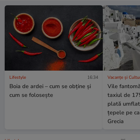
Lifestyle
16:34
Vacanțe și Cultu
Boia de ardei – cum se obţine şi
Vile fantomă 
cum se foloseşte
taxiul de 17
plată umflat
țepele pe car
Grecia