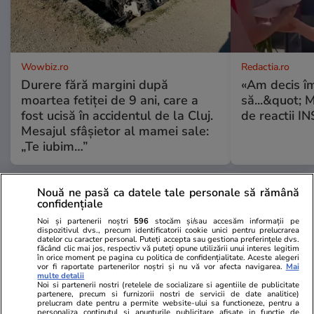
Wowbiz.ro
Redactia.ro
Durere fără margini după
«Am decis î
moartea fetiței de 9 ani, care a
să...&quot; 
fost ucisă în accidentul de la Cluj.
de reactii 
Mesajul sfâșietor al mamei sale:
„Te iubim…”
Nouă ne pasă ca datele tale personale să rămână
POLITIC
confidențiale
Noi și partenerii noștri
596
stocăm și/sau accesăm informații pe
Politică
05 aug.
dispozitivul dvs., precum identificatorii cookie unici pentru prelucrarea
datelor cu caracter personal. Puteți accepta sau gestiona preferințele dvs.
Ce avere are Mirabela
făcând clic mai jos, respectiv vă puteți opune utilizării unui interes legitim
în orice moment pe pagina cu politica de confidențialitate. Aceste alegeri
Grădinaru, partenera
vor fi raportate partenerilor noștri și nu vă vor afecta navigarea.
Mai
președintelui Nicușor Dan.
multe detalii
Noi si partenerii nostri (retelele de socializare si agentiile de publicitate
Compania de la care a primit
partenere, precum si furnizorii nostri de servicii de date analitice)
prelucram date pentru a permite website-ului sa functioneze, pentru a
salariu și moștenirile de la tată
personaliza continutul si anunturile publicitare afisate in functie de