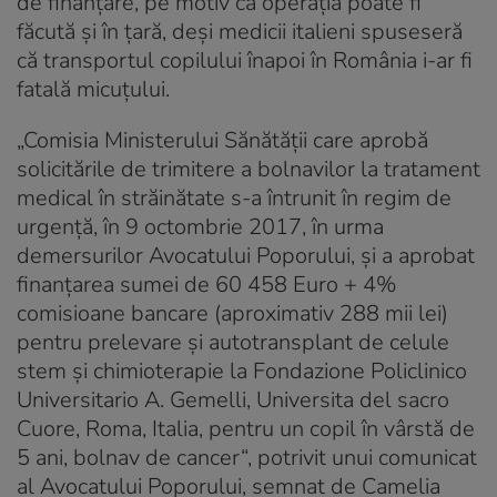
de finanţare, pe motiv că operaţia poate fi
făcută şi în ţară, deşi medicii italieni spuseseră
că transportul copilului înapoi în România i-ar fi
fatală micuţului.
„Comisia Ministerului Sănătății care aprobă
solicitările de trimitere a bolnavilor la tratament
medical în străinătate s-a întrunit în regim de
urgență, în 9 octombrie 2017, în urma
demersurilor Avocatului Poporului, și a aprobat
finanțarea sumei de 60 458 Euro + 4%
comisioane bancare (aproximativ 288 mii lei)
pentru prelevare și autotransplant de celule
stem și chimioterapie la Fondazione Policlinico
Universitario A. Gemelli, Universita del sacro
Cuore, Roma, Italia, pentru un copil în vârstă de
5 ani, bolnav de cancer“, potrivit unui comunicat
al Avocatului Poporului, semnat de Camelia