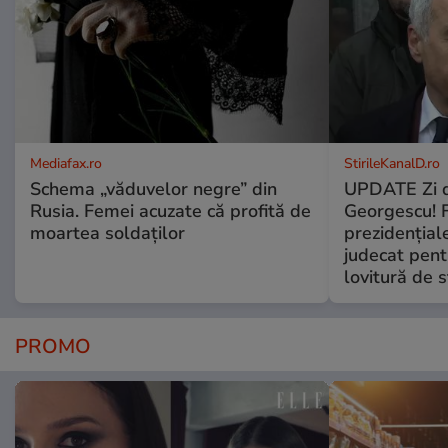
Mediafax.ro
StirileKanalD.ro
Schema „văduvelor negre” din
UPDATE Zi d
Rusia. Femei acuzate că profită de
Georgescu! F
moartea soldaților
prezidențiale
judecat pent
lovitură de s
PROMO