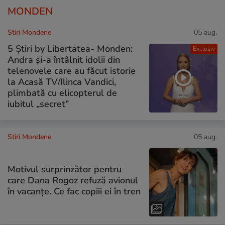
MONDEN
Stiri Mondene
05 aug.
5 Știri by Libertatea- Monden:
Exclusiv
Andra și-a întâlnit idolii din
telenovele care au făcut istorie
la Acasă TV/Ilinca Vandici,
plimbată cu elicopterul de
iubitul „secret”
Stiri Mondene
05 aug.
Motivul surprinzător pentru
care Dana Rogoz refuză avionul
în vacanțe. Ce fac copiii ei în tren