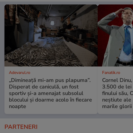
Adevarul.ro
Fanatik.ro
„Dimineață mi-am pus plapuma”.
Cornel Dinu,
Disperat de caniculă, un fost
3.500 de lei
sportiv și-a amenajat subsolul
finului său, 
blocului și doarme acolo în fiecare
neștiute ale
noapte
marile glorii
PARTENERI