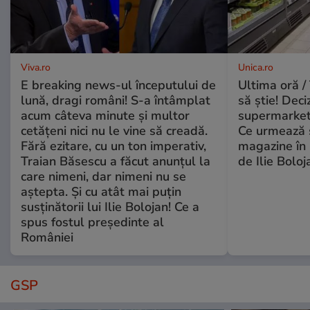
Viva.ro
Unica.ro
E breaking news-ul începutului de
Ultima oră / 
lună, dragi români! S-a întâmplat
să știe! Deci
acum câteva minute și multor
supermarketu
cetățeni nici nu le vine să creadă.
Ce urmează s
Fără ezitare, cu un ton imperativ,
magazine în 
Traian Băsescu a făcut anunțul la
de Ilie Boloj
care nimeni, dar nimeni nu se
aștepta. Și cu atât mai puțin
susținătorii lui Ilie Bolojan! Ce a
spus fostul președinte al
României
GSP