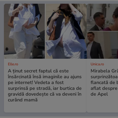
Elle.ro
Unica.ro
A ținut secret faptul că este
Mirabela Gră
însărcinată însă imaginile au ajuns
surprinzătoar
pe internet! Vedeta a fost
flancată de 
surprinsă pe stradă, iar burtica de
aflat despre
gravidă dovedește că va deveni în
de Apel
curând mamă