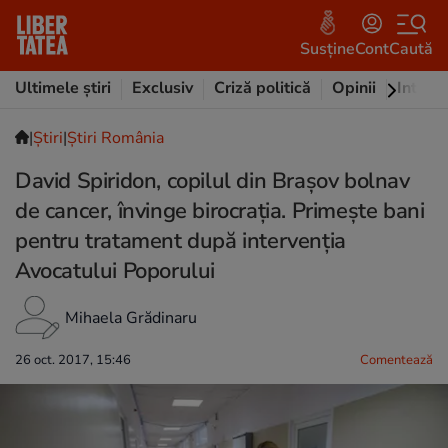
Susține
Cont
Caută
Ultimele știri
Exclusiv
Criză politică
Opinii
Intervi
|
Ştiri
|
Știri România
David Spiridon, copilul din Brașov bolnav
de cancer, învinge birocrația. Primește bani
pentru tratament după intervenția
Avocatului Poporului
Mihaela Grădinaru
26 oct. 2017, 15:46
Comentează