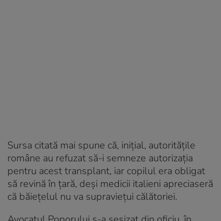
Sursa citată mai spune că, inițial, autoritățile
române au refuzat să-i semneze autorizația
pentru acest transplant, iar copilul era obligat
să revină în țară, deși medicii italieni apreciaseră
că băiețelul nu va supraviețui călătoriei.
Avocatul Poporului s-a sesizat din oficiu, în