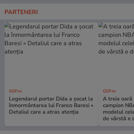
PARTENERI
GSP.ro
GSP.ro
Legendarul portar Dida a șocat la
A treia oară
înmormântarea lui Franco Baresi »
campion NBA
Detaliul care a atras atenția
modelul cele
de vârstă e 