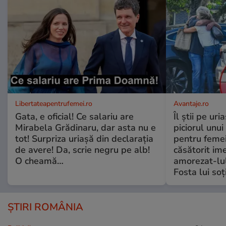
Libertateapentrufemei.ro
Avantaje.ro
Gata, e oficial! Ce salariu are
Îl știi pe ur
Mirabela Grădinaru, dar asta nu e
piciorul unui
tot! Surpriza uriașă din declarația
pentru femei
de avere! Da, scrie negru pe alb!
căsătorit ime
O cheamă…
amorezat-lul
Fosta lui soț
ȘTIRI ROMÂNIA