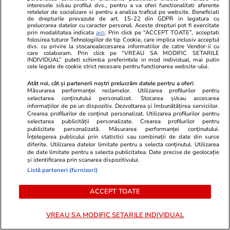
și bunici
interesele si/sau profilul dvs., pentru a va oferi functionalitati aferente
retelelor de socializare si pentru a analiza traficul pe website. Beneficiati
de drepturile prevazute de art. 15-22 din GDPR in legatura cu
prelucrarea datelor cu caracter personal. Aceste drepturi pot fi exercitate
prin modalitatea indicata
aici
. Prin click pe “ACCEPT TOATE”, acceptati
Politică
05 aug.
folosirea tuturor Tehnologiilor de tip Cookie, care implica inclusiv acceptul
dvs. cu privire la stocarea/accesarea informatiilor de catre Vendor-ii cu
care colaboram. Prin click pe “VREAU SA MODIFIC SETARILE
INDIVIDUAL” puteti schimba preferintele in mod individual, mai putin
Călin Georgescu a lansat
cele legate de cookie strict necesare pentru functionarea website-ului.
scenarii și a acuzat „trădare”,
Atât noi, cât și partenerii noștri prelucrăm datele pentru a oferi:
dacă România va trece la
Măsurarea performanței reclamelor. Utilizarea profilurilor pentru
selectarea conținutului personalizat. Stocarea și/sau accesarea
moneda Euro
informațiilor de pe un dispozitiv. Dezvoltarea și îmbunătățirea serviciilor.
Crearea profilurilor de conținut personalizat. Utilizarea profilurilor pentru
selectarea publicității personalizate. Crearea profilurilor pentru
publicitate personalizată. Măsurarea performanței conținutului.
Înțelegerea publicului prin statistici sau combinații de date din surse
diferite. Utilizarea datelor limitate pentru a selecta conținutul. Utilizarea
PARTENERI
de date limitate pentru a selecta publicitatea. Date precise de geolocație
și identificarea prin scanarea dispozitivului.
Listă parteneri (furnizori)
ACCEPT TOATE
VREAU SA MODIFIC SETARILE INDIVIDUAL