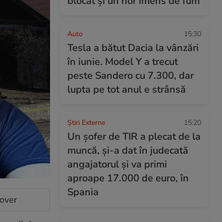
blocat și un nor imens de fum
Auto
15:30
Tesla a bătut Dacia la vânzări
în iunie. Model Y a trecut
peste Sandero cu 7.300, dar
lupta pe tot anul e strânsă
Știri Externe
15:20
Un șofer de TIR a plecat de la
muncă, și-a dat în judecată
angajatorul și va primi
aproape 17.000 de euro, în
Spania
cover