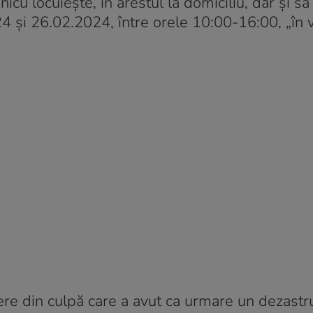
inicu locuieşte, în arestul la domiciliu, dar şi 
024 şi 26.02.2024, între orele 10:00-16:00, „în
gere din culpă care a avut ca urmare un dezastru