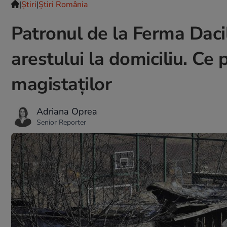
|
Ştiri
|
Știri România
Patronul de la Ferma Daci
arestului la domiciliu. Ce
magistaților
Adriana Oprea
Senior Reporter