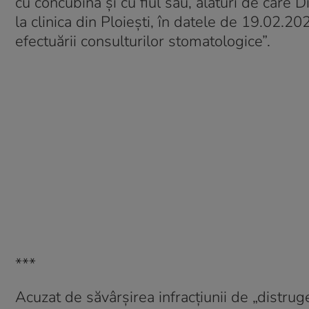
cu concubina şi cu fiul său, alături de care D
la clinica din Ploieşti, în datele de 19.02.2
efectuării consulturilor stomatologice”.
***
Acuzat de săvârşirea infracţiunii de „distru