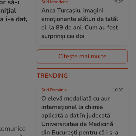
or să-i
Stiri Mondene
15:20
nițial
Anca Țurcașiu, imagini
a i-a dat,
emoționante alături de tatăl
ei, la 89 de ani. Cum au fost
surprinși cei doi
Citește mai multe
TRENDING
Știri România
10:00
O elevă medaliată cu aur
internațional la chimie
aplicată a dat în judecată
Universitatea de Medicină
 comunice
din București pentru că i s-a