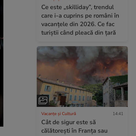
Ce este „skilliday”, trendul
care i-a cuprins pe români în
vacanțele din 2026. Ce fac
turiștii când pleacă din țară
Vacanțe și Cultură
14:41
Cât de sigur este să
călătorești în Franța sau