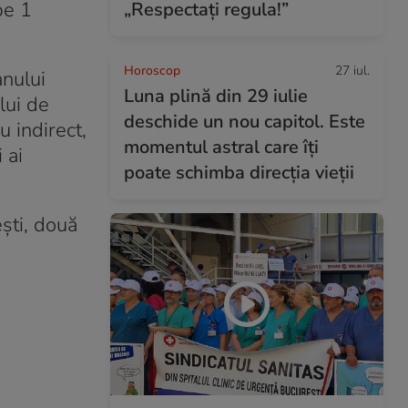
pe 1
„Respectați regula!”
Horoscop
27 iul.
anului
Luna plină din 29 iulie
lui de
deschide un nou capitol. Este
u indirect,
momentul astral care îți
 ai
poate schimba direcția vieții
şti, două