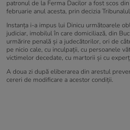
patronul de la Ferma Dacilor a fost scos din s
februarie anul acesta, prin decizia Tribunalu
Instanţa i-a impus lui Dinicu următoarele ob
judiciar, imobilul în care domiciliază, din Bu
urmărire penală şi a judecătorilor, ori de cât
pe nicio cale, cu inculpaţii, cu persoanele v
victimelor decedate, cu martorii şi cu experţ
A doua zi după eliberarea din arestul preven
cereri de modificare a acestor condiţii.