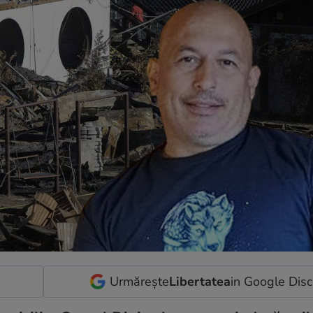
Urmărește
Libertatea
in Google Dis