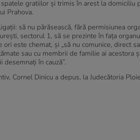
patele gratiilor şi trimis în arest la domiciliu 
lui Prahova.
ligaţii: să nu părăsească, fără permisiunea org
cureşti, sectorul 1, să se prezinte în faţa organu
e ori este chemat, şi „să nu comunice, direct sa
ătămate sau cu membrii de familie ai acestora şi
ii desemnaţi în cauză”.
tiv, Cornel Dinicu a depus, la Judecătoria Ploie