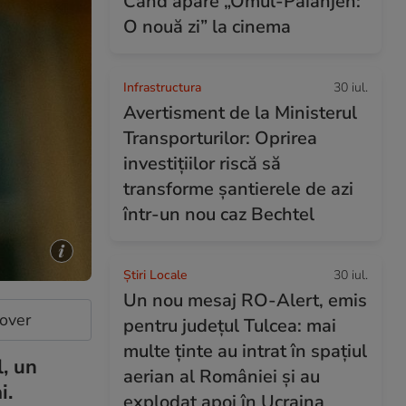
Când apare „Omul-Păianjen:
O nouă zi” la cinema
Infrastructura
30 iul.
Avertisment de la Ministerul
Transporturilor: Oprirea
investițiilor riscă să
transforme șantierele de azi
într-un nou caz Bechtel
Știri Locale
30 iul.
Un nou mesaj RO-Alert, emis
cover
pentru județul Tulcea: mai
multe ținte au intrat în spațiul
l, un
aerian al României și au
i.
explodat apoi în Ucraina