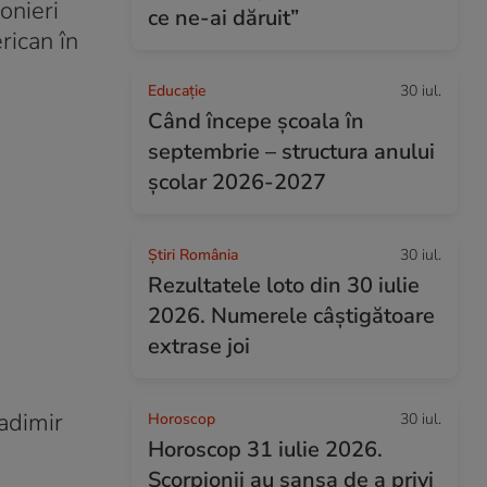
onieri
ce ne-ai dăruit”
rican în
Educație
30 iul.
Când începe şcoala în
septembrie – structura anului
şcolar 2026-2027
Știri România
30 iul.
Rezultatele loto din 30 iulie
2026. Numerele câștigătoare
extrase joi
ladimir
Horoscop
30 iul.
Horoscop 31 iulie 2026.
Scorpionii au șansa de a privi