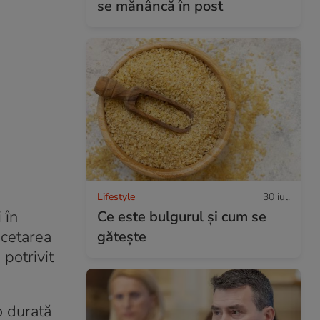
se mănâncă în post
Lifestyle
30 iul.
 în
Ce este bulgurul și cum se
ncetarea
gătește
 potrivit
o durată