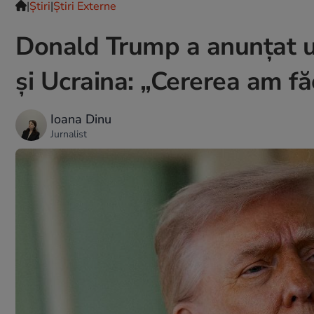
|
Ştiri
|
Știri Externe
Donald Trump a anunțat un 
și Ucraina: „Cererea am fă
Ioana Dinu
Jurnalist