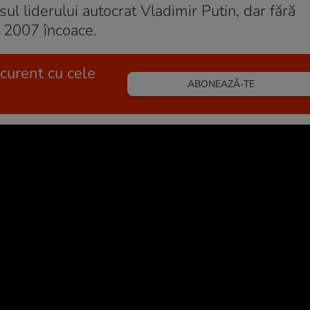
sul liderului autocrat Vladimir Putin, dar fără
n 2007 încoace.
 curent cu cele
ABONEAZĂ-TE