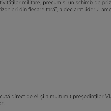
ivităților militare, precum și un schimb de priz
zonieri din fiecare țară”, a declarat liderul ame
cută direct de el și a mulțumit președinților V
or.