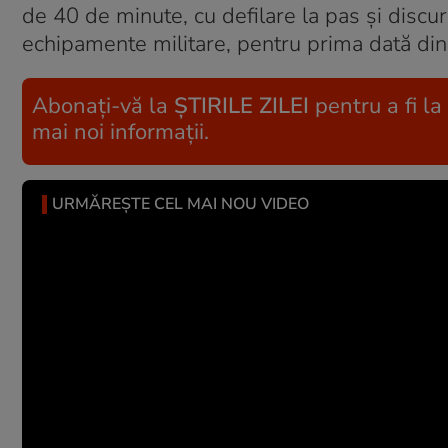
de 40 de minute, cu defilare la pas și discur
echipamente militare, pentru prima dată di
Abonați-vă la
ȘTIRILE ZILEI
pentru a fi la
mai noi informații.
URMĂREȘTE CEL MAI NOU VIDEO