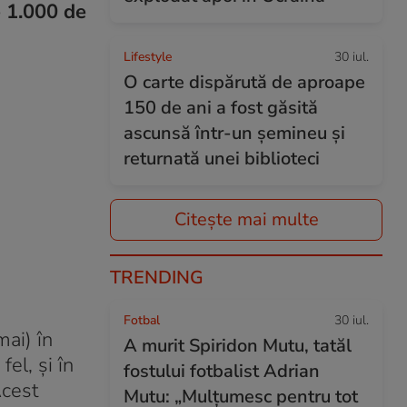
e 1.000 de
Lifestyle
30 iul.
O carte dispărută de aproape
150 de ani a fost găsită
ascunsă într-un șemineu și
returnată unei biblioteci
Citește mai multe
TRENDING
Fotbal
30 iul.
ai) în
A murit Spiridon Mutu, tatăl
 fel, și în
fostului fotbalist Adrian
Acest
Mutu: „Mulțumesc pentru tot