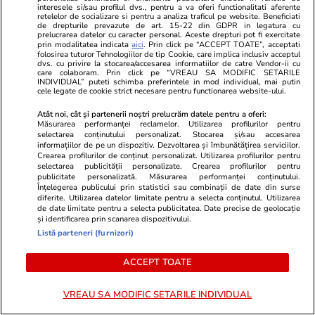
interesele si/sau profilul dvs., pentru a va oferi functionalitati aferente
amiază. Unde s-a produs și ce
Georgescu! F
retelelor de socializare si pentru a analiza traficul pe website. Beneficiati
magnitudine a avut
prezidențiale
de drepturile prevazute de art. 15-22 din GDPR in legatura cu
prelucrarea datelor cu caracter personal. Aceste drepturi pot fi exercitate
judecat pent
prin modalitatea indicata
aici
. Prin click pe “ACCEPT TOATE”, acceptati
lovitură de s
folosirea tuturor Tehnologiilor de tip Cookie, care implica inclusiv acceptul
dvs. cu privire la stocarea/accesarea informatiilor de catre Vendor-ii cu
care colaboram. Prin click pe “VREAU SA MODIFIC SETARILE
INDIVIDUAL” puteti schimba preferintele in mod individual, mai putin
cele legate de cookie strict necesare pentru functionarea website-ului.
PROMO
Atât noi, cât și partenerii noștri prelucrăm datele pentru a oferi:
Măsurarea performanței reclamelor. Utilizarea profilurilor pentru
selectarea conținutului personalizat. Stocarea și/sau accesarea
informațiilor de pe un dispozitiv. Dezvoltarea și îmbunătățirea serviciilor.
Crearea profilurilor de conținut personalizat. Utilizarea profilurilor pentru
selectarea publicității personalizate. Crearea profilurilor pentru
publicitate personalizată. Măsurarea performanței conținutului.
Înțelegerea publicului prin statistici sau combinații de date din surse
diferite. Utilizarea datelor limitate pentru a selecta conținutul. Utilizarea
de date limitate pentru a selecta publicitatea. Date precise de geolocație
și identificarea prin scanarea dispozitivului.
Listă parteneri (furnizori)
ACCEPT TOATE
Advertorial
Advertorial
VREAU SA MODIFIC SETARILE INDIVIDUAL
Smart is the new chic: Cum ne
Înscrie-te ac