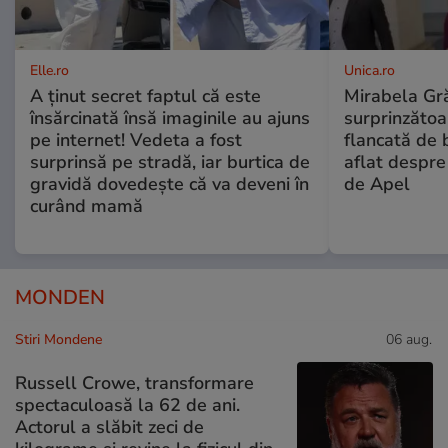
Elle.ro
Unica.ro
A ținut secret faptul că este
Mirabela Gră
însărcinată însă imaginile au ajuns
surprinzătoar
pe internet! Vedeta a fost
flancată de 
surprinsă pe stradă, iar burtica de
aflat despre
gravidă dovedește că va deveni în
de Apel
curând mamă
MONDEN
Stiri Mondene
06 aug.
Russell Crowe, transformare
spectaculoasă la 62 de ani.
Actorul a slăbit zeci de