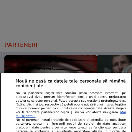
PARTENERI
Nouă ne pasă ca datele tale personale să rămână
confidențiale
Noi și partenerii noștri
596
stocăm și/sau accesăm informații pe
dispozitivul dvs., precum identificatorii cookie unici pentru prelucrarea
datelor cu caracter personal. Puteți accepta sau gestiona preferințele dvs.
făcând clic mai jos, respectiv vă puteți opune utilizării unui interes legitim
în orice moment pe pagina cu politica de confidențialitate. Aceste alegeri
vor fi raportate partenerilor noștri și nu vă vor afecta navigarea.
Mai
multe detalii
Noi si partenerii nostri (retelele de socializare si agentiile de publicitate
Mediafax.ro
StirileKanalD.ro
partenere, precum si furnizorii nostri de servicii de date analitice)
prelucram date pentru a permite website-ului sa functioneze, pentru a
Cutremur în România, joi după-
UPDATE Zi d
personaliza continutul si anunturile publicitare afisate in functie de