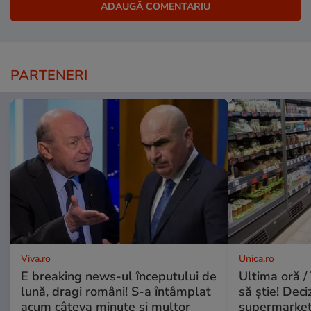
PARTENERI
Viva.ro
Unica.ro
E breaking news-ul începutului de
Ultima oră / 
lună, dragi români! S-a întâmplat
să știe! Deci
acum câteva minute și multor
supermarketu