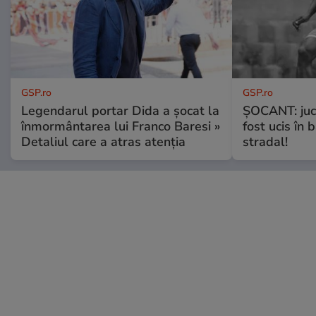
GSP.ro
GSP.ro
Legendarul portar Dida a șocat la
ȘOCANT: jucă
înmormântarea lui Franco Baresi »
fost ucis în 
Detaliul care a atras atenția
stradal!