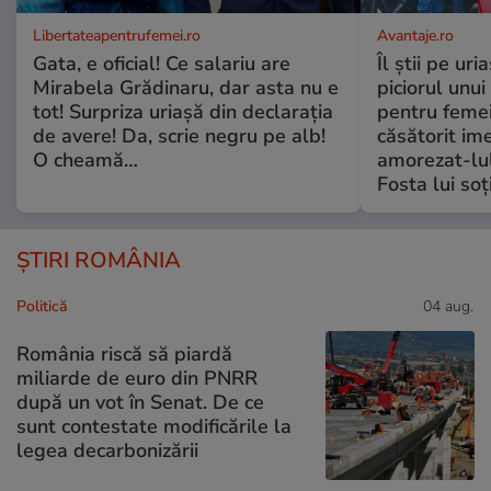
Libertateapentrufemei.ro
Avantaje.ro
Gata, e oficial! Ce salariu are
Îl știi pe ur
Mirabela Grădinaru, dar asta nu e
piciorul unui
tot! Surpriza uriașă din declarația
pentru femei
de avere! Da, scrie negru pe alb!
căsătorit ime
O cheamă…
amorezat-lul
Fosta lui soț
ȘTIRI ROMÂNIA
Politică
04 aug.
România riscă să piardă
miliarde de euro din PNRR
după un vot în Senat. De ce
sunt contestate modificările la
legea decarbonizării