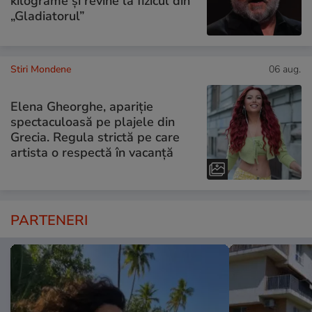
kilograme și revine la fizicul din
„Gladiatorul”
Stiri Mondene
06 aug.
Elena Gheorghe, apariție
spectaculoasă pe plajele din
Grecia. Regula strictă pe care
artista o respectă în vacanță
PARTENERI