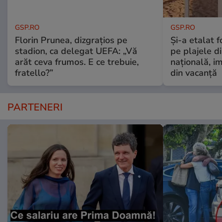
GSP.RO
GSP.RO
Florin Prunea, dizgrațios pe
Și-a etalat 
stadion, ca delegat UEFA: „Vă
pe plajele d
arăt ceva frumos. E ce trebuie,
națională, i
fratello?”
din vacanță
PARTENERI