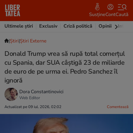
Susține
Cont
Caută
Ultimele știri
Exclusiv
Criză politică
Opinii
Intervi
|
Ştiri
|
Știri Externe
Donald Trump vrea să rupă total comerțul
cu Spania, dar SUA câștigă 23 de miliarde
de euro de pe urma ei. Pedro Sanchez îl
ignoră
Dora Constantinovici
Web Editor
Actualizat pe 09 iul. 2026, 02:02
Comentează