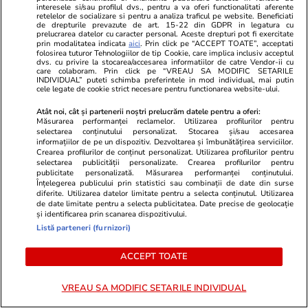
interesele si/sau profilul dvs., pentru a va oferi functionalitati aferente
testeze tăria de caracter prin reconfigurarea
retelelor de socializare si pentru a analiza traficul pe website. Beneficiati
de drepturile prevazute de art. 15-22 din GDPR in legatura cu
planurilor de viitor la care au lucrat foarte
prelucrarea datelor cu caracter personal. Aceste drepturi pot fi exercitate
prin modalitatea indicata
aici
. Prin click pe “ACCEPT TOATE”, acceptati
mult
folosirea tuturor Tehnologiilor de tip Cookie, care implica inclusiv acceptul
dvs. cu privire la stocarea/accesarea informatiilor de catre Vendor-ii cu
care colaboram. Prin click pe “VREAU SA MODIFIC SETARILE
INDIVIDUAL” puteti schimba preferintele in mod individual, mai putin
cele legate de cookie strict necesare pentru functionarea website-ului.
Știri România
06 aug.
Atât noi, cât și partenerii noștri prelucrăm datele pentru a oferi:
Vremea de vineri, 7 august 2026: peste
Măsurarea performanței reclamelor. Utilizarea profilurilor pentru
selectarea conținutului personalizat. Stocarea și/sau accesarea
jumătate de țară, sub avertizări de caniculă și
informațiilor de pe un dispozitiv. Dezvoltarea și îmbunătățirea serviciilor.
ploi torențiale. Lista zonelor afectate
Crearea profilurilor de conținut personalizat. Utilizarea profilurilor pentru
selectarea publicității personalizate. Crearea profilurilor pentru
publicitate personalizată. Măsurarea performanței conținutului.
Înțelegerea publicului prin statistici sau combinații de date din surse
diferite. Utilizarea datelor limitate pentru a selecta conținutul. Utilizarea
Știri România
06 aug.
de date limitate pentru a selecta publicitatea. Date precise de geolocație
Rezultatele loto din 6 august 2026. Numerele
și identificarea prin scanarea dispozitivului.
Listă parteneri (furnizori)
câștigătoare extrase joi
ACCEPT TOATE
Vacanțe și Cultură
06 aug.
VREAU SA MODIFIC SETARILE INDIVIDUAL
Mesaje de Sfânta Teodora – urări pe care să le