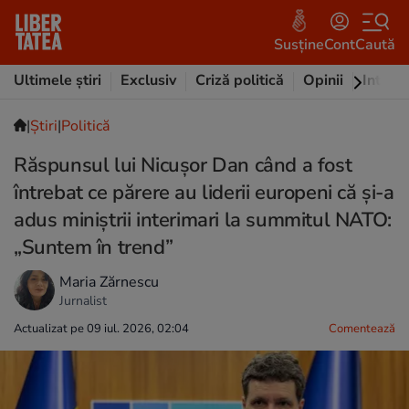
Susține
Cont
Caută
Ultimele știri
Exclusiv
Criză politică
Opinii
Intervi
|
Ştiri
|
Politică
Răspunsul lui Nicușor Dan când a fost
întrebat ce părere au liderii europeni că și-a
adus miniștrii interimari la summitul NATO:
„Suntem în trend”
Maria Zărnescu
Jurnalist
Actualizat pe 09 iul. 2026, 02:04
Comentează