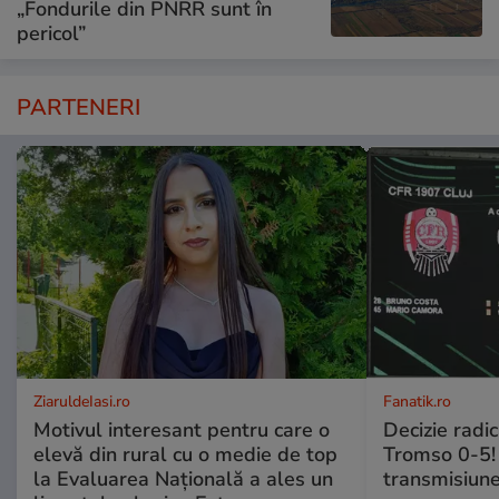
„Fondurile din PNRR sunt în
pericol”
PARTENERI
ZiaruldeIasi.ro
Fanatik.ro
Motivul interesant pentru care o
Decizie radi
elevă din rural cu o medie de top
Tromso 0-5! 
la Evaluarea Națională a ales un
transmisiune