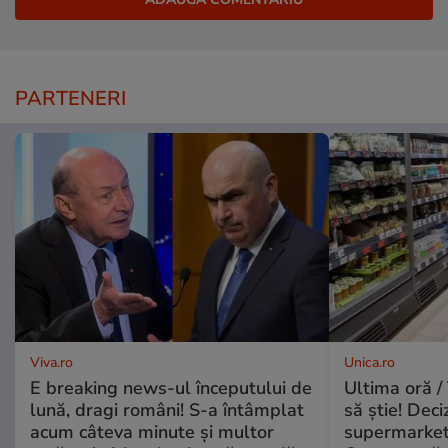
PARTENERI
Viva.ro
Unica.ro
E breaking news-ul începutului de
Ultima oră / 
lună, dragi români! S-a întâmplat
să știe! Deci
acum câteva minute și multor
supermarketu