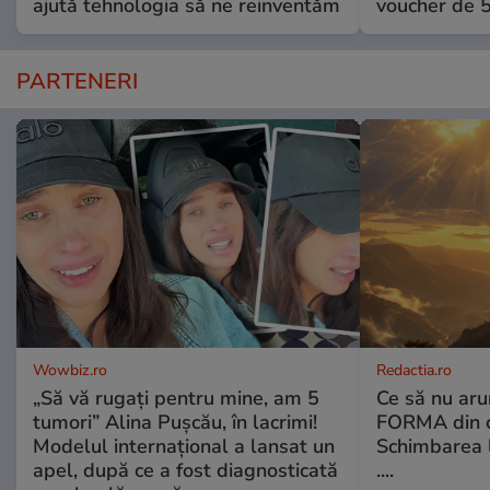
ajută tehnologia să ne reinventăm
voucher de 5
PARTENERI
Wowbiz.ro
Redactia.ro
„Să vă rugați pentru mine, am 5
Ce să nu aru
tumori” Alina Pușcău, în lacrimi!
FORMA din c
Modelul internațional a lansat un
Schimbarea l
apel, după ce a fost diagnosticată
....