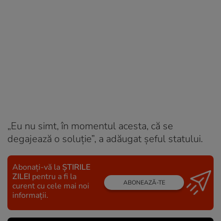
„Eu nu simt, în momentul acesta, că se
degajează o soluție”, a adăugat șeful statului.
Abonați-vă la
ȘTIRILE
ZILEI
pentru a fi la
ABONEAZĂ-TE
curent cu cele mai noi
informații.