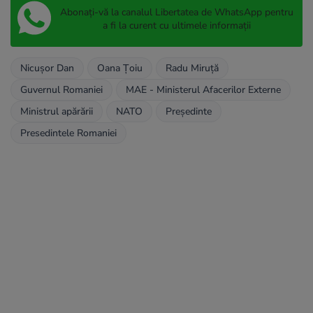
Abonați-vă la canalul Libertatea de WhatsApp pentru
a fi la curent cu ultimele informații
Nicușor Dan
Oana Țoiu
Radu Miruță
Guvernul Romaniei
MAE - Ministerul Afacerilor Externe
Ministrul apărării
NATO
Președinte
Presedintele Romaniei