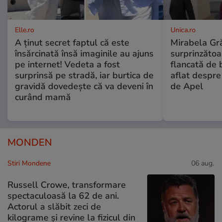
Elle.ro
Unica.ro
A ținut secret faptul că este
Mirabela Gră
însărcinată însă imaginile au ajuns
surprinzătoar
pe internet! Vedeta a fost
flancată de 
surprinsă pe stradă, iar burtica de
aflat despre
gravidă dovedește că va deveni în
de Apel
curând mamă
MONDEN
Stiri Mondene
06 aug.
Russell Crowe, transformare
spectaculoasă la 62 de ani.
Actorul a slăbit zeci de
kilograme și revine la fizicul din