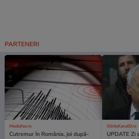
PARTENERI
Mediafax.ro
StirileKanalD.ro
Cutremur în România, joi după-
UPDATE Zi d