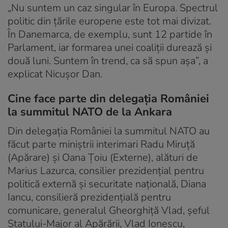
„Nu suntem un caz singular în Europa. Spectrul
politic din țările europene este tot mai divizat.
În Danemarca, de exemplu, sunt 12 partide în
Parlament, iar formarea unei coaliții durează și
două luni. Suntem în trend, ca să spun așa”, a
explicat Nicușor Dan.
Cine face parte din delegația României
la summitul NATO de la Ankara
Din delegația României la summitul NATO au
făcut parte miniștrii interimari Radu Miruță
(Apărare) și Oana Țoiu (Externe), alături de
Marius Lazurca, consilier prezidențial pentru
politică externă și securitate națională, Diana
Iancu, consilieră prezidențială pentru
comunicare, generalul Gheorghiță Vlad, șeful
Statului-Major al Apărării, Vlad Ionescu,