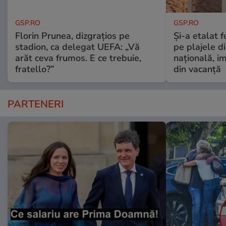
GSP.RO
GSP.RO
Florin Prunea, dizgrațios pe
Și-a etalat 
stadion, ca delegat UEFA: „Vă
pe plajele d
arăt ceva frumos. E ce trebuie,
națională, i
fratello?”
din vacanță
PARTENERI