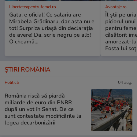
Libertateapentrufemei.ro
Avantaje.ro
Gata, e oficial! Ce salariu are
Îl știi pe ur
Mirabela Grădinaru, dar asta nu e
piciorul unui
tot! Surpriza uriașă din declarația
pentru femei
de avere! Da, scrie negru pe alb!
căsătorit ime
O cheamă…
amorezat-lul
Fosta lui soț
ȘTIRI ROMÂNIA
Politică
04 aug.
România riscă să piardă
miliarde de euro din PNRR
după un vot în Senat. De ce
sunt contestate modificările la
legea decarbonizării