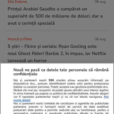
Știri Externe
06 aug.
Prințul Arabiei Saudite a cumpărat un
superiaht de 500 de milioane de dolari, dar a
avut o cerință specială
Muzică și Filme
06 aug.
5 știri – Filme și seriale: Ryan Gosling este
noul Ghost Rider! Barbie 2, în impas, iar Netflix
lansează un horror
Nouă ne pasă ca datele tale personale să rămână
confidențiale
Citește mai multe
Noi și partenerii noștri
596
stocăm și/sau accesăm informații pe
dispozitivul dvs., precum identificatorii cookie unici pentru prelucrarea
datelor cu caracter personal. Puteți accepta sau gestiona preferințele dvs.
făcând clic mai jos, respectiv vă puteți opune utilizării unui interes legitim
TRENDING
în orice moment pe pagina cu politica de confidențialitate. Aceste alegeri
vor fi raportate partenerilor noștri și nu vă vor afecta navigarea.
Mai
multe detalii
Noi si partenerii nostri (retelele de socializare si agentiile de publicitate
Horoscop
06 aug.
partenere, precum si furnizorii nostri de servicii de date analitice)
prelucram date pentru a permite website-ului sa functioneze, pentru a
Horoscop 7 august 2026. Leii au ocazia să-și
personaliza continutul si anunturile publicitare afisate in functie de