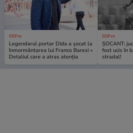
GSP.ro
GSP.ro
Legendarul portar Dida a șocat la
ȘOCANT: jucă
înmormântarea lui Franco Baresi »
fost ucis în 
Detaliul care a atras atenția
stradal!