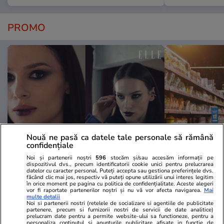
PROMO
Nouă ne pasă ca datele tale personale să rămână
confidențiale
Noi și partenerii noștri
596
stocăm și/sau accesăm informații pe
Advertorial
Advertorial
dispozitivul dvs., precum identificatorii cookie unici pentru prelucrarea
Smart is the new chic: Cum ne
Înscrie-te ac
datelor cu caracter personal. Puteți accepta sau gestiona preferințele dvs.
făcând clic mai jos, respectiv vă puteți opune utilizării unui interes legitim
ajută tehnologia să ne reinventăm
voucher de 5
în orice moment pe pagina cu politica de confidențialitate. Aceste alegeri
vor fi raportate partenerilor noștri și nu vă vor afecta navigarea.
Mai
multe detalii
Noi si partenerii nostri (retelele de socializare si agentiile de publicitate
partenere, precum si furnizorii nostri de servicii de date analitice)
PARTENERI
prelucram date pentru a permite website-ului sa functioneze, pentru a
personaliza continutul si anunturile publicitare afisate in functie de