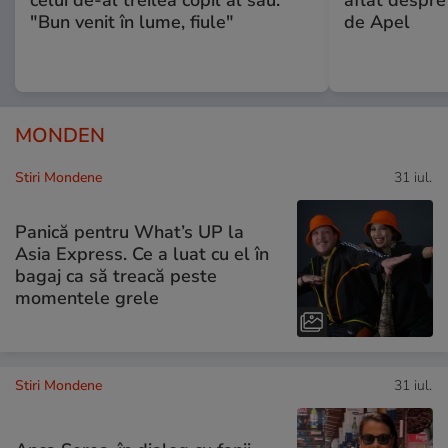
celui de-al treilea copil al său:
aflat despre
"Bun venit în lume, fiule"
de Apel
MONDEN
Stiri Mondene
31 iul.
Panică pentru What’s UP la
Asia Express. Ce a luat cu el în
bagaj ca să treacă peste
momentele grele
Stiri Mondene
31 iul.