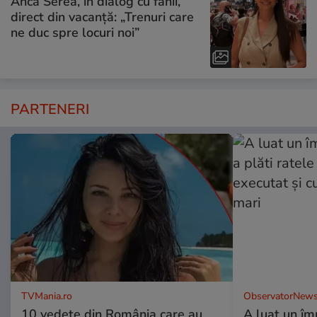
Anca Serea, în dialog cu fanii,
direct din vacanță: „Trenuri care
ne duc spre locuri noi”
PARTENERI
TVMania.ro
ObservatorNews
10 vedete din România care au
A luat un îm