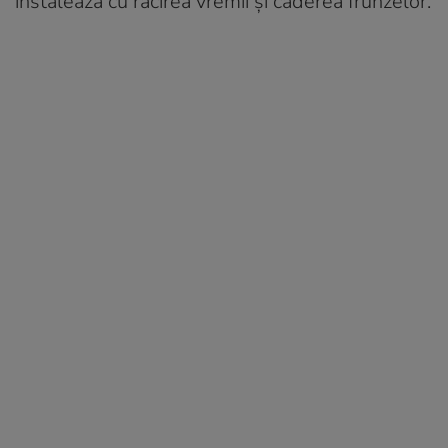
instalează cu răcirea vremii și căderea frunzelor.