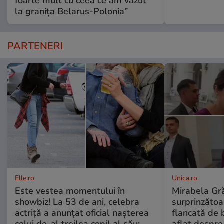
foarte mult cu ceea ce am văzut
la granița Belarus-Polonia”
PARTENERI
Elle.ro
Unica.ro
Este vestea momentului în
Mirabela Gră
showbiz! La 53 de ani, celebra
surprinzătoar
actriță a anunțat oficial nașterea
flancată de 