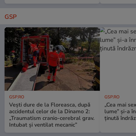
GSP
GSP.RO
GSP.RO
Vești dure de la Floreasca, după
„Cea mai sex
accidentul celor de la Dinamo 2:
lume” și-a în
„Traumatism cranio-cerebral grav.
ținută îndră
Intubat și ventilat mecanic”