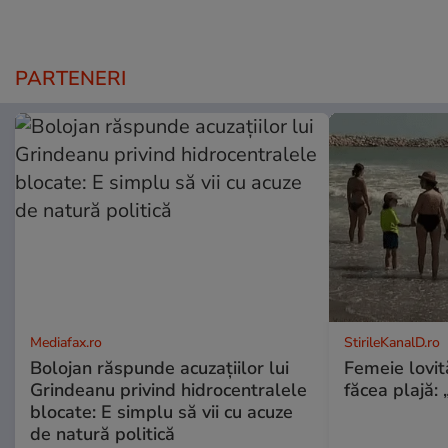
PARTENERI
Mediafax.ro
StirileKanalD.ro
Bolojan răspunde acuzațiilor lui
Femeie lovit
Grindeanu privind hidrocentralele
făcea plajă: „
blocate: E simplu să vii cu acuze
de natură politică