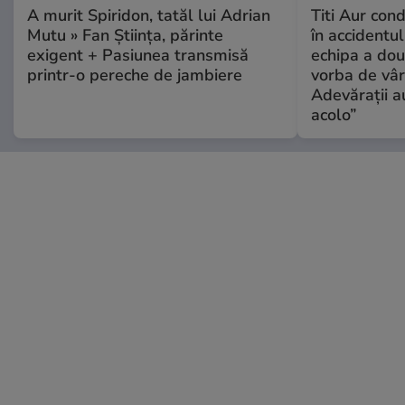
A murit Spiridon, tatăl lui Adrian
Titi Aur con
Mutu » Fan Știința, părinte
în accidentul
exigent + Pasiunea transmisă
echipa a dou
printr-o pereche de jambiere
vorba de vâr
Adevărații a
acolo”