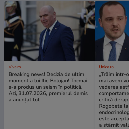
Viva.ro
Unica.ro
Breaking news! Decizia de ultim
„Trăim într-
moment a lui Ilie Bolojan! Tocmai
mai avem vo
s-a produs un seism în politică.
vederea astf
Azi, 31.07.2026, premierul demis
comportamen
a anunțat tot
critică derap
Rogobete la
endocrinolog
este accepta
a stârnit valu