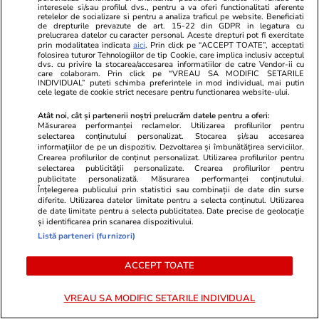
interesele si/sau profilul dvs., pentru a va oferi functionalitati aferente
retelelor de socializare si pentru a analiza traficul pe website. Beneficiati
de drepturile prevazute de art. 15-22 din GDPR in legatura cu
prelucrarea datelor cu caracter personal. Aceste drepturi pot fi exercitate
prin modalitatea indicata
aici
. Prin click pe “ACCEPT TOATE”, acceptati
folosirea tuturor Tehnologiilor de tip Cookie, care implica inclusiv acceptul
dvs. cu privire la stocarea/accesarea informatiilor de catre Vendor-ii cu
care colaboram. Prin click pe “VREAU SA MODIFIC SETARILE
INDIVIDUAL” puteti schimba preferintele in mod individual, mai putin
cele legate de cookie strict necesare pentru functionarea website-ului.
Atât noi, cât și partenerii noștri prelucrăm datele pentru a oferi:
Măsurarea performanței reclamelor. Utilizarea profilurilor pentru
selectarea conținutului personalizat. Stocarea și/sau accesarea
informațiilor de pe un dispozitiv. Dezvoltarea și îmbunătățirea serviciilor.
Crearea profilurilor de conținut personalizat. Utilizarea profilurilor pentru
selectarea publicității personalizate. Crearea profilurilor pentru
Wowbiz.ro
Redactia.ro
publicitate personalizată. Măsurarea performanței conținutului.
Înțelegerea publicului prin statistici sau combinații de date din surse
Medicii au stabilit cu ce boală se
De ce a fac
diferite. Utilizarea datelor limitate pentru a selecta conținutul. Utilizarea
confruntă, de fapt, Miruna!
lucru cumplit
de date limitate pentru a selecta publicitatea. Date precise de geolocație
și identificarea prin scanarea dispozitivului.
Adolescenta în vârstă de 18 ani
timp ce era 
Listă parteneri (furnizori)
se află în stare gravă, după ce a
contractat o bacterie pe litoral
ACCEPT TOATE
VREAU SA MODIFIC SETARILE INDIVIDUAL
POLITIC