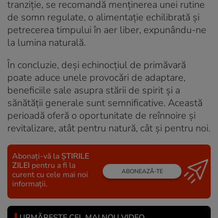
tranziție, se recomandă menținerea unei rutine
de somn regulate, o alimentație echilibrată și
petrecerea timpului în aer liber, expunându-ne
la lumina naturală.
În concluzie, deși echinocțiul de primăvară
poate aduce unele provocări de adaptare,
beneficiile sale asupra stării de spirit și a
sănătății generale sunt semnificative. Această
perioadă oferă o oportunitate de reînnoire și
revitalizare, atât pentru natură, cât și pentru noi.
Abonați-vă la
ȘTIRILE
ZILEI
pentru a fi la
ABONEAZĂ-TE
curent cu cele mai noi
informații.
URMĂREȘTE CEL MAI NOU VIDEO