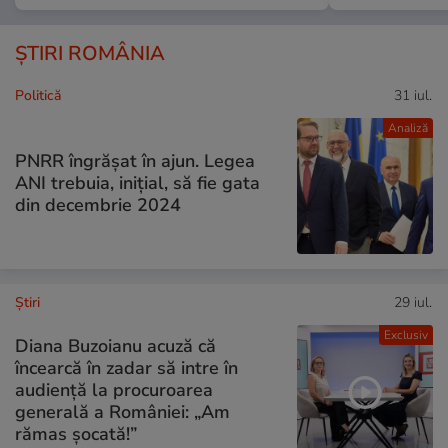
ȘTIRI ROMÂNIA
Politică
31 iul.
Analiză
PNRR îngrășat în ajun. Legea
ANI trebuia, inițial, să fie gata
din decembrie 2024
Ştiri
29 iul.
Exclusiv
Diana Buzoianu acuză că
încearcă în zadar să intre în
audiență la procuroarea
generală a României: „Am
rămas șocată!”