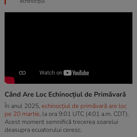
echinocțiul
Când Are Loc Echinocțiul de Primăvară
În anul 2025,
echinocțiul de primăvară are loc
pe 20 martie
, la ora 9:01 UTC (4:01 a.m. CDT).
Acest moment semnifică trecerea soarelui
deasupra ecuatorului ceresc.