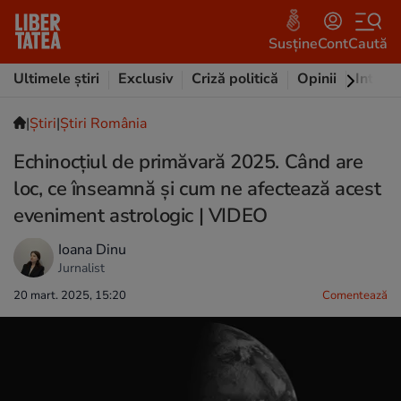
Susține
Cont
Caută
Ultimele știri
Exclusiv
Criză politică
Opinii
Intervi
|
Ştiri
|
Știri România
Echinocțiul de primăvară 2025. Când are
loc, ce înseamnă și cum ne afectează acest
eveniment astrologic | VIDEO
Ioana Dinu
Jurnalist
20 mart. 2025, 15:20
Comentează