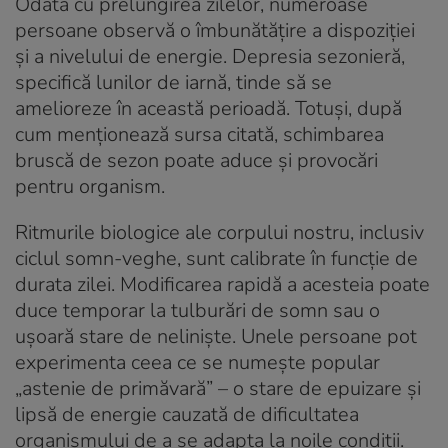
Odată cu prelungirea zilelor, numeroase
persoane observă o îmbunătățire a dispoziției
și a nivelului de energie. Depresia sezonieră,
specifică lunilor de iarnă, tinde să se
amelioreze în această perioadă. Totuși, după
cum menționează sursa citată, schimbarea
bruscă de sezon poate aduce și provocări
pentru organism.
Ritmurile biologice ale corpului nostru, inclusiv
ciclul somn-veghe, sunt calibrate în funcție de
durata zilei. Modificarea rapidă a acesteia poate
duce temporar la tulburări de somn sau o
ușoară stare de neliniște. Unele persoane pot
experimenta ceea ce se numește popular
„astenie de primăvară” – o stare de epuizare și
lipsă de energie cauzată de dificultatea
organismului de a se adapta la noile condiții.