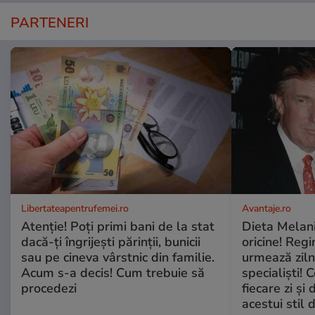
PARTENERI
Libertateapentrufemei.ro
Avantaje.ro
Atenție! Poți primi bani de la stat
Dieta Melan
dacă-ți îngrijești părinții, bunicii
oricine! Regi
sau pe cineva vârstnic din familie.
urmează zilni
Acum s-a decis! Cum trebuie să
specialiști! 
procedezi
fiecare zi și 
acestui stil 