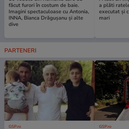
făcut furori în costum de baie.
a plăti ratel
Imagini spectaculoase cu Antonia,
executat şi c
INNA, Bianca Drăgușanu și alte
mari
dive
PARTENERI
GSP.ro
GSP.ro