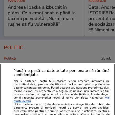
Wowbiz.ro
Redactia.ro
Andreea Ibacka a izbucnit în
Gata! Andre
plâns! Ce a emoționat-o până la
ISTORIE!! Ra
lacrimi pe vedetă: „Nu-mi mai e
prezentat no
rușine să fiu vulnerabilă”
de socializa
E!! Nimeni nu
POLITIC
Politică
25 iul.
Mutarea prin care AUR, S.O.S. și
Nouă ne pasă ca datele tale personale să rămână
POT au făcut front comun în
confidențiale
opoziție împotriva legii care
Noi și partenerii noștri
596
stocăm și/sau accesăm informații pe
permite Armatei să doboare
dispozitivul dvs., precum identificatorii cookie unici pentru prelucrarea
datelor cu caracter personal. Puteți accepta sau gestiona preferințele dvs.
dronele neautorizate. CCR a
făcând clic mai jos, respectiv vă puteți opune utilizării unui interes legitim
tranșat definitiv disputa
în orice moment pe pagina cu politica de confidențialitate. Aceste alegeri
vor fi raportate partenerilor noștri și nu vă vor afecta navigarea.
Mai
multe detalii
Noi si partenerii nostri (retelele de socializare si agentiile de publicitate
partenere, precum si furnizorii nostri de servicii de date analitice)
Politică
25 iul.
prelucram date pentru a permite website-ului sa functioneze, pentru a
personaliza continutul si anunturile publicitare afisate in functie de