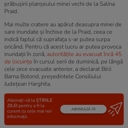
prăbuşirii planşeului minei vechi de la Salina
Praid.
Mai multe cratere au apărut deasupra minei de
sare inundate și închise de la Praid, ceea ce
indică faptul că suprafața s-ar putea surpa
oricând. Pentru că acest lucru ar putea provoca
inundații în zonă,
autoritățile au evacuat încă 45
de locuințe
în cursul serii de duminică, pe lângă
cele zece evacuate anterior, a declarat Bíró
Barna Botond, președintele Consiliului
Județean Harghita.
Abonați-vă la
ȘTIRILE
ZILEI
pentru a fi la
ABONEAZĂ-TE
curent cu cele mai noi
informații.