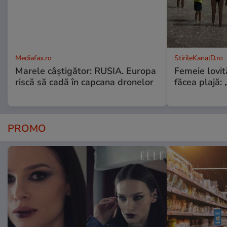
Mediafax.ro
StirileKanalD.ro
Marele câștigător: RUSIA. Europa
Femeie lovit
riscă să cadă în capcana dronelor
făcea plajă: „
PROMO