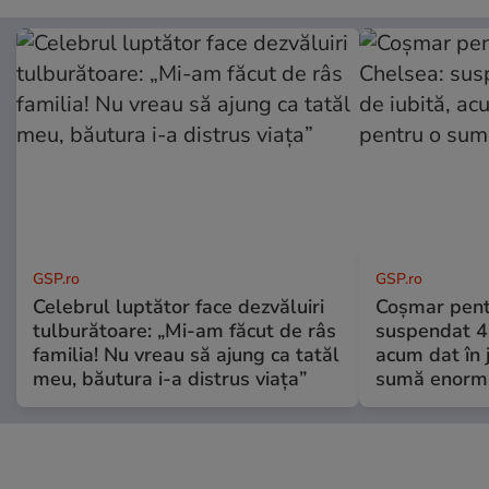
GSP.ro
GSP.ro
Celebrul luptător face dezvăluiri
Coșmar pentr
tulburătoare: „Mi-am făcut de râs
suspendat 4 a
familia! Nu vreau să ajung ca tatăl
acum dat în 
meu, băutura i-a distrus viața”
sumă enorm