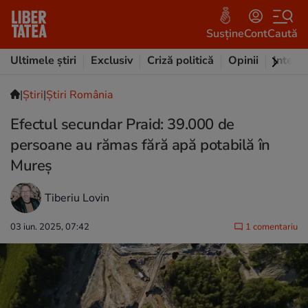
Susține
Cont
Caută
Ultimele știri
Exclusiv
Criză politică
Opinii
Intervi
|
Ştiri
|
Știri România
Efectul secundar Praid: 39.000 de
persoane au rămas fără apă potabilă în
Mureș
Tiberiu Lovin
03 iun. 2025, 07:42
1 comentariu