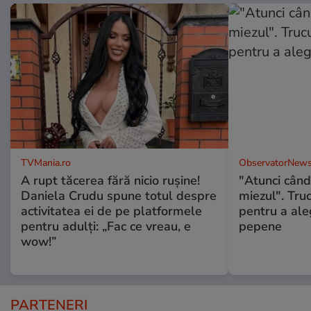
TVMania.ro
ObservatorNews
A rupt tăcerea fără nicio rușine!
"Atunci când 
Daniela Crudu spune totul despre
miezul". Truc
activitatea ei de pe platformele
pentru a ale
pentru adulți: „Fac ce vreau, e
pepene
wow!”
PARTENERI