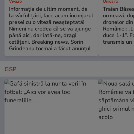
Viva.ro
Unica.ro
Informația de ultim moment, de
Traian Băses
la vârful țării, face acum înconjurul
urmează, du
presei cu o viteză neașteptată!
dronelor din 
Nimeni nu credea că se va ajunge
României: „L
până aici, dar iată-ne, dragi
duce 1-1”. F
cetățeni. Breaking news, Sorin
transmis un 
Grindeanu tocmai a făcut anunțul
GSP