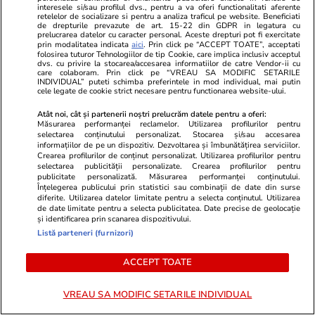
interesele si/sau profilul dvs., pentru a va oferi functionalitati aferente
Cum a apărut Mirabela
retelelor de socializare si pentru a analiza traficul pe website. Beneficiati
Grădinaru la întâlnirea cu
de drepturile prevazute de art. 15-22 din GDPR in legatura cu
prelucrarea datelor cu caracter personal. Aceste drepturi pot fi exercitate
președinta Indiei, Droupadi
prin modalitatea indicata
aici
. Prin click pe “ACCEPT TOATE”, acceptati
folosirea tuturor Tehnologiilor de tip Cookie, care implica inclusiv acceptul
Murmu, la Palatul Cotroceni.
dvs. cu privire la stocarea/accesarea informatiilor de catre Vendor-ii cu
Motivul pentru care a ales o
care colaboram. Prin click pe “VREAU SA MODIFIC SETARILE
INDIVIDUAL” puteti schimba preferintele in mod individual, mai putin
rochie galbenă
cele legate de cookie strict necesare pentru functionarea website-ului.
Atât noi, cât și partenerii noștri prelucrăm datele pentru a oferi:
Măsurarea performanței reclamelor. Utilizarea profilurilor pentru
selectarea conținutului personalizat. Stocarea și/sau accesarea
PARTENERI
informațiilor de pe un dispozitiv. Dezvoltarea și îmbunătățirea serviciilor.
Crearea profilurilor de conținut personalizat. Utilizarea profilurilor pentru
selectarea publicității personalizate. Crearea profilurilor pentru
publicitate personalizată. Măsurarea performanței conținutului.
Înțelegerea publicului prin statistici sau combinații de date din surse
diferite. Utilizarea datelor limitate pentru a selecta conținutul. Utilizarea
de date limitate pentru a selecta publicitatea. Date precise de geolocație
și identificarea prin scanarea dispozitivului.
Listă parteneri (furnizori)
ACCEPT TOATE
VREAU SA MODIFIC SETARILE INDIVIDUAL