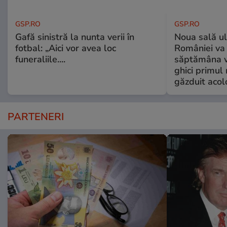
GSP.RO
GSP.RO
Gafă sinistră la nunta verii în
Noua sală u
fotbal: „Aici vor avea loc
României va 
funeraliile....
săptămâna vi
ghici primul 
găzduit acol
PARTENERI