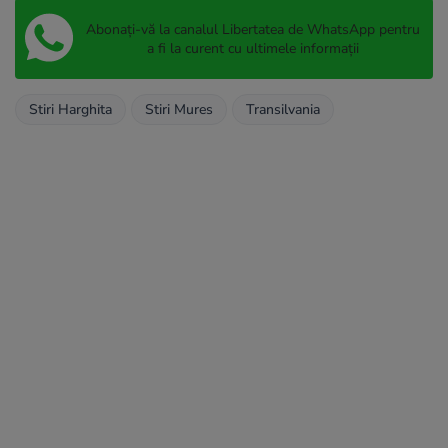
Abonați-vă la canalul Libertatea de WhatsApp pentru
a fi la curent cu ultimele informații
Stiri Harghita
Stiri Mures
Transilvania