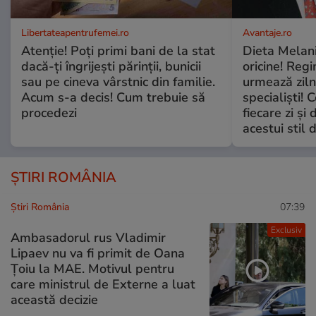
Libertateapentrufemei.ro
Avantaje.ro
Atenție! Poți primi bani de la stat
Dieta Melan
dacă-ți îngrijești părinții, bunicii
oricine! Regi
sau pe cineva vârstnic din familie.
urmează zilni
Acum s-a decis! Cum trebuie să
specialiști! 
procedezi
fiecare zi și 
acestui stil 
ȘTIRI ROMÂNIA
Știri România
07:39
Exclusiv
Ambasadorul rus Vladimir
Lipaev nu va fi primit de Oana
Țoiu la MAE. Motivul pentru
care ministrul de Externe a luat
această decizie