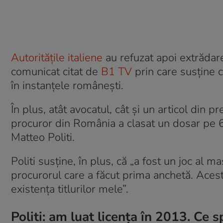
Autoritățile italiene
au refuzat apoi extrădar
comunicat citat de
B1 TV
prin care susține c
în instanțele românești.
În plus, atât avocatul, cât și un articol din pr
procuror din România a clasat un dosar pe 6 
Matteo Politi.
Politi susține, în plus, că „a fost un joc al 
procurorul care a făcut prima anchetă. Acesta
existența titlurilor mele”.
Politi: am luat licența în 2013. C