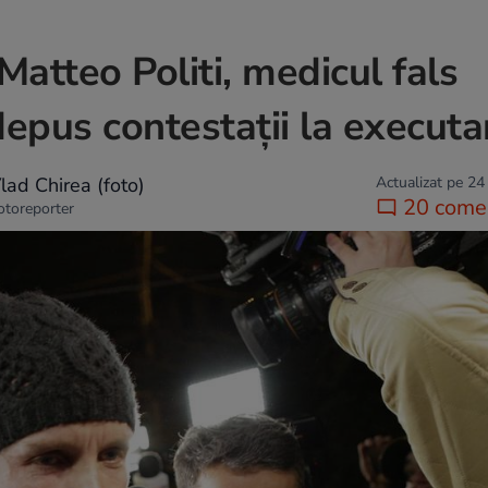
Matteo Politi, medicul fals
depus contestații la executa
lad Chirea (foto)
Actualizat pe 24
20 comen
otoreporter