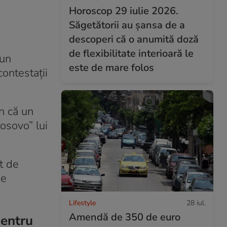
Horoscop 29 iulie 2026.
Săgetătorii au șansa de a
descoperi că o anumită doză
de flexibilitate interioară le
 un
este de mare folos
contestații
in că un
osovo” lui
ut de
ge
Lifestyle
28 iul.
Amendă de 350 de euro
pentru