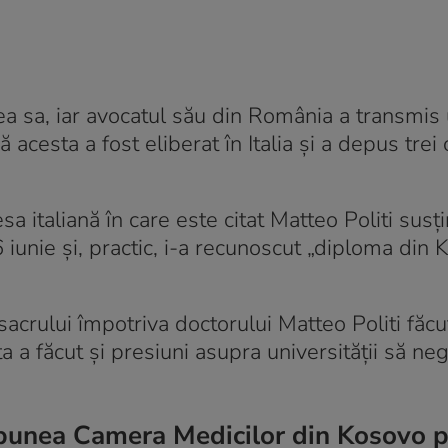
ea sa, iar avocatul său din România a transmis
ă acesta a fost eliberat în Italia și a depus trei 
esa italiană în care este citat Matteo Politi susț
iunie și, practic, i-a recunoscut „diploma din K
masacrului împotriva doctorului Matteo Politi făc
 a făcut și presiuni asupra universității să ne
e spunea Camera Medicilor din Kosovo 