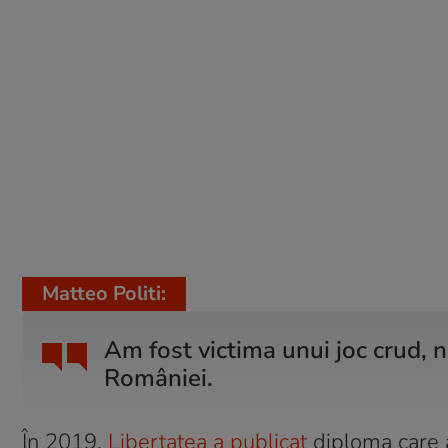
Matteo Politi:
Am fost victima unui joc crud, nu
României.
În 2019,
Libertatea a publicat
diploma care a