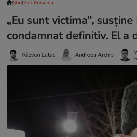
|
Ştiri
|
Știri România
„Eu sunt victima”, susține 
condamnat definitiv. El a 
V
Răzvan Luțac
Andreea Archip
F