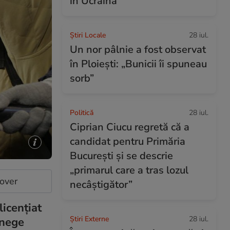
în Ucraina
Știri Locale
28 iul.
Un nor pâlnie a fost observat
în Ploiești: „Bunicii îi spuneau
sorb”
Politică
28 iul.
Ciprian Ciucu regretă că a
candidat pentru Primăria
București și se descrie
„primarul care a tras lozul
cover
necâștigător”
licențiat
Știri Externe
28 iul.
 nege