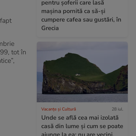
pentru șoferii care lasă
mașina pornită ca să-și
cumpere cafea sau gustări, în
fapt
Grecia
mbrie
99, tot în
ice”,
Vacanțe și Cultură
28 iul.
Unde se află cea mai izolată
casă din lume și cum se poate
ajunge la ea: nu are vecini,