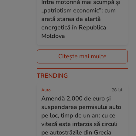
Între motorină mai scumpă și
„patriotism economic”: cum
arată starea de alertă
energetică în Republica
Moldova
Citește mai multe
TRENDING
Auto
28 iul.
Amendă 2.000 de euro și
suspendarea permisului auto
pe loc, timp de un an: cu ce
viteză este interzis să circuli
pe autostrăzile din Grecia