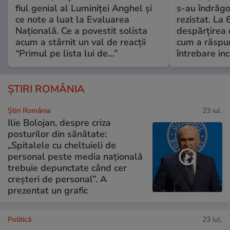
fiul genial al Luminiței Anghel și
s-au îndrăgos
ce note a luat la Evaluarea
rezistat. La 
Națională. Ce a povestit solista
despărțirea 
acum a stârnit un val de reacții
cum a răspu
“Primul pe lista lui de…”
întrebare i
ȘTIRI ROMÂNIA
Știri România
23 iul.
Ilie Bolojan, despre criza
posturilor din sănătate:
„Spitalele cu cheltuieli de
personal peste media națională
trebuie depunctate când cer
creșteri de personal”. A
prezentat un grafic
Politică
23 iul.