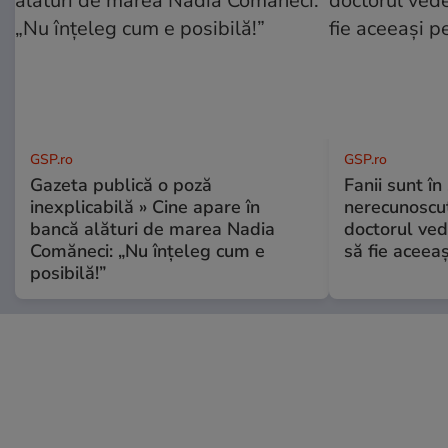
GSP.ro
GSP.ro
Gazeta publică o poză
Fanii sunt în 
inexplicabilă » Cine apare în
nerecunoscut
bancă alături de marea Nadia
doctorul ved
Comăneci: „Nu înțeleg cum e
să fie aceea
posibilă!”