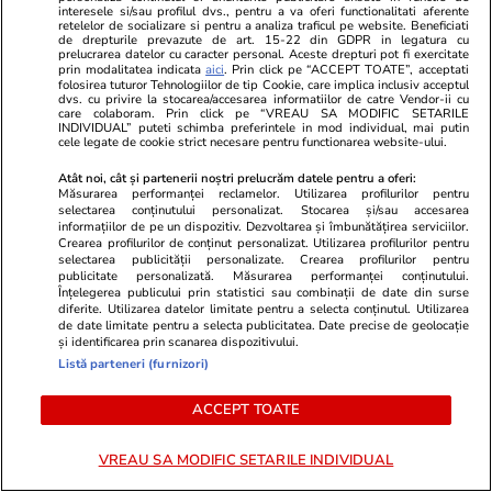
interesele si/sau profilul dvs., pentru a va oferi functionalitati aferente
Proiectul imobiliar pregătit lângă
Netflix, vest
retelelor de socializare si pentru a analiza traficul pe website. Beneficiati
Lidl Moara de Foc este scos la
români. Data
de drepturile prevazute de art. 15-22 din GDPR in legatura cu
prelucrarea datelor cu caracter personal. Aceste drepturi pot fi exercitate
vânzare. Dezvoltatorul este
cele mai aș
prin modalitatea indicata
aici
. Prin click pe “ACCEPT TOATE”, acceptati
asociat în piață cu un alt proiect
devine dispo
folosirea tuturor Tehnologiilor de tip Cookie, care implica inclusiv acceptul
dvs. cu privire la stocarea/accesarea informatiilor de catre Vendor-ii cu
de anvergură
care colaboram. Prin click pe “VREAU SA MODIFIC SETARILE
INDIVIDUAL” puteti schimba preferintele in mod individual, mai putin
cele legate de cookie strict necesare pentru functionarea website-ului.
Atât noi, cât și partenerii noștri prelucrăm datele pentru a oferi:
Măsurarea performanței reclamelor. Utilizarea profilurilor pentru
ULTIMELE ȘTIRI
selectarea conținutului personalizat. Stocarea și/sau accesarea
informațiilor de pe un dispozitiv. Dezvoltarea și îmbunătățirea serviciilor.
Crearea profilurilor de conținut personalizat. Utilizarea profilurilor pentru
Alte sporturi
09:31
selectarea publicității personalizate. Crearea profilurilor pentru
publicitate personalizată. Măsurarea performanței conținutului.
Cine transmite Marele Premiu de Formula 1
Înțelegerea publicului prin statistici sau combinații de date din surse
diferite. Utilizarea datelor limitate pentru a selecta conținutul. Utilizarea
din Ungaria 2026 la TV în România. La ce oră
de date limitate pentru a selecta publicitatea. Date precise de geolocație
și identificarea prin scanarea dispozitivului.
încep cursa și calificările de la Hungaroring
Listă parteneri (furnizori)
ACCEPT TOATE
Bani și Afaceri
09:30
Șoferii din București și Ilfov, discriminați de
VREAU SA MODIFIC SETARILE INDIVIDUAL
asigurători la polițele RCA, acuză service-urile