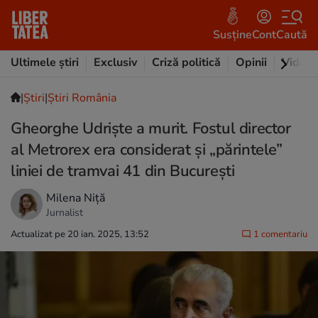
Susține
Cont
Caută
Ultimele știri
Exclusiv
Criză politică
Opinii
Video
|
Ştiri
|
Știri România
Gheorghe Udriște a murit. Fostul director
al Metrorex era considerat și „părintele”
liniei de tramvai 41 din București
Milena Niță
Jurnalist
Actualizat pe 20 ian. 2025, 13:52
1 comentariu