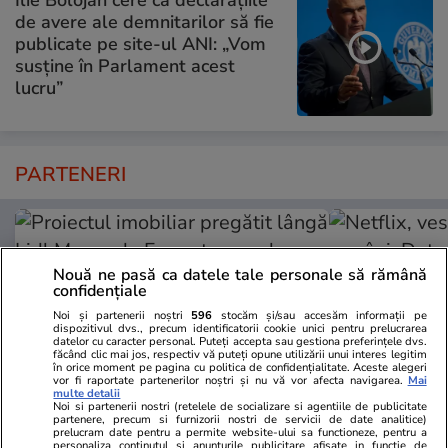
Ilie Bolojan cere ca declarațiile
de avere ale demnitarilor să fie
publicate pe site-ul ANI: „Vom
susține în Parlament acest
lucru”
PARTENERI
Nouă ne pasă ca datele tale personale să rămână
confidențiale
Noi și partenerii noștri
596
stocăm și/sau accesăm informații pe
dispozitivul dvs., precum identificatorii cookie unici pentru prelucrarea
datelor cu caracter personal. Puteți accepta sau gestiona preferințele dvs.
făcând clic mai jos, respectiv vă puteți opune utilizării unui interes legitim
în orice moment pe pagina cu politica de confidențialitate. Aceste alegeri
vor fi raportate partenerilor noștri și nu vă vor afecta navigarea.
Mai
multe detalii
Noi si partenerii nostri (retelele de socializare si agentiile de publicitate
partenere, precum si furnizorii nostri de servicii de date analitice)
prelucram date pentru a permite website-ului sa functioneze, pentru a
ZiaruldeIasi.ro
Fanatik.ro
personaliza continutul si anunturile publicitare afisate in functie de