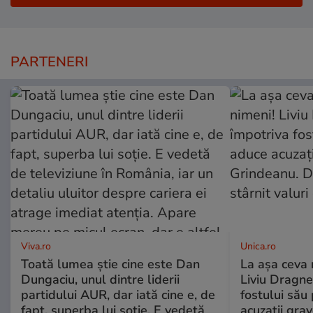
PARTENERI
Viva.ro
Unica.ro
Toată lumea știe cine este Dan
La așa ceva 
Dungaciu, unul dintre liderii
Liviu Dragne
partidului AUR, dar iată cine e, de
fostului său 
fapt, superba lui soție. E vedetă
acuzații grav