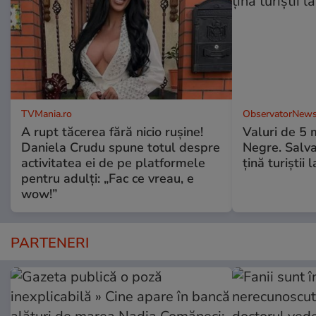
TVMania.ro
ObservatorNews
A rupt tăcerea fără nicio rușine!
Valuri de 5 m
Daniela Crudu spune totul despre
Negre. Salva
activitatea ei de pe platformele
ţină turiştii 
pentru adulți: „Fac ce vreau, e
wow!”
PARTENERI