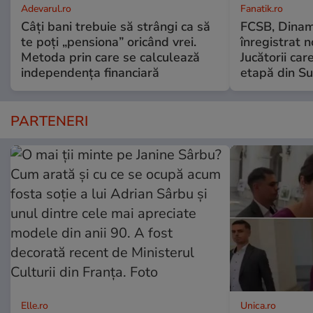
Adevarul.ro
Fanatik.ro
Câți bani trebuie să strângi ca să
FCSB, Dinam
te poți „pensiona” oricând vrei.
înregistrat n
Metoda prin care se calculează
Jucătorii ca
independența financiară
etapă din S
PARTENERI
Elle.ro
Unica.ro