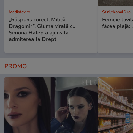
Mediafax.ro
StirileKanalD.ro
„Răspuns corect, Mitică
Femeie lovit
Dragomir”. Gluma virală cu
făcea plajă: „
Simona Halep a ajuns la
admiterea la Drept
PROMO