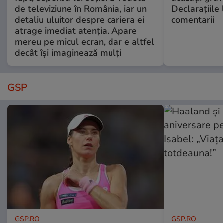
de televiziune în România, iar un
Declarațiile 
detaliu uluitor despre cariera ei
comentarii
atrage imediat atenția. Apare
mereu pe micul ecran, dar e altfel
decât își imaginează mulți
GSP
GSP.RO
GSP.RO