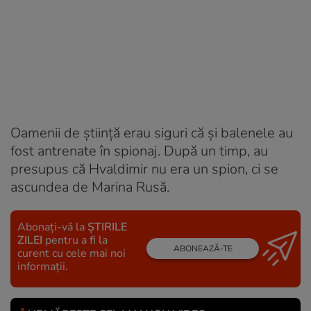
Oamenii de știință erau siguri că și balenele au
fost antrenate în spionaj. După un timp, au
presupus că Hvaldimir nu era un spion, ci se
ascundea de Marina Rusă.
Abonați-vă la
ȘTIRILE
ZILEI
pentru a fi la
ABONEAZĂ-TE
curent cu cele mai noi
informații.