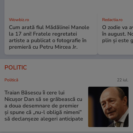
Wowbiz.ro
Redactia.ro
Cum arată fiul Mădălinei Manole
O zodie va a
la 17 ani! Fratele regretatei
în august. No
artiste a publicat o fotografie în
plin și este 
premieră cu Petru Mircea Jr.
POLITIC
Politică
22 iul.
Traian Băsescu îi cere lui
Nicușor Dan să se grăbească cu
a doua desemnare de premier
și spune că „nu-l obligă nimeni”
să declanșeze alegeri anticipate