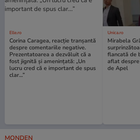
Elle.ro
Unica.ro
Corina Caragea, reacție tranșantă
Mirabela Gră
despre comentariile negative.
surprinzătoar
Prezentatoarea a dezvăluit că a
flancată de 
fost jignită și amenințată: „Un
aflat despre
lucru cred că e important de spus
de Apel
clar...”
MONDEN