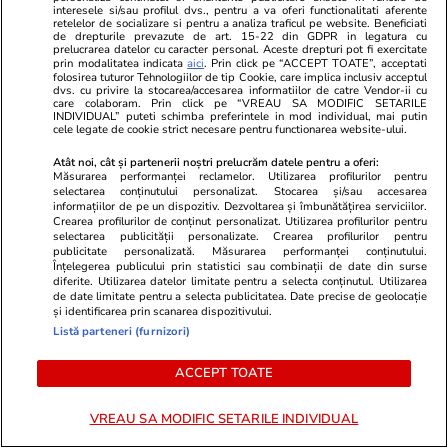
interesele si/sau profilul dvs., pentru a va oferi functionalitati aferente
retelelor de socializare si pentru a analiza traficul pe website. Beneficiati
de drepturile prevazute de art. 15-22 din GDPR in legatura cu
Bani și Afaceri
22 iul.
prelucrarea datelor cu caracter personal. Aceste drepturi pot fi exercitate
prin modalitatea indicata
aici
. Prin click pe “ACCEPT TOATE”, acceptati
Peste 100 de pensionari români au dispărut în
folosirea tuturor Tehnologiilor de tip Cookie, care implica inclusiv acceptul
dvs. cu privire la stocarea/accesarea informatiilor de catre Vendor-ii cu
fiecare zi, în primele 6 luni ale anului 2026.
care colaboram. Prin click pe “VREAU SA MODIFIC SETARILE
INDIVIDUAL” puteti schimba preferintele in mod individual, mai putin
Topul celor mai afectate județe
cele legate de cookie strict necesare pentru functionarea website-ului.
Atât noi, cât și partenerii noștri prelucrăm datele pentru a oferi:
Măsurarea performanței reclamelor. Utilizarea profilurilor pentru
selectarea conținutului personalizat. Stocarea și/sau accesarea
Auto
21 iul.
informațiilor de pe un dispozitiv. Dezvoltarea și îmbunătățirea serviciilor.
Amendă de 350 de euro și 30 de zile fără
Crearea profilurilor de conținut personalizat. Utilizarea profilurilor pentru
selectarea publicității personalizate. Crearea profilurilor pentru
permis pentru șoferii care își lasă mașinile la
publicitate personalizată. Măsurarea performanței conținutului.
Înțelegerea publicului prin statistici sau combinații de date din surse
ralanti dacă staționează în tunelurile din
diferite. Utilizarea datelor limitate pentru a selecta conținutul. Utilizarea
de date limitate pentru a selecta publicitatea. Date precise de geolocație
Grecia
și identificarea prin scanarea dispozitivului.
Listă parteneri (furnizori)
ACCEPT TOATE
VREAU SA MODIFIC SETARILE INDIVIDUAL