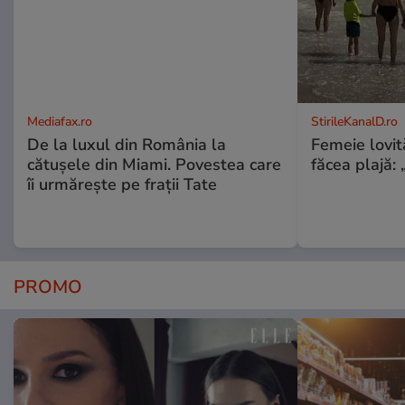
Mediafax.ro
StirileKanalD.ro
De la luxul din România la
Femeie lovit
cătușele din Miami. Povestea care
făcea plajă: „
îi urmărește pe frații Tate
PROMO