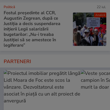
Politică
22 iul.
Fostul președinte al CCR,
Analiză
Augustin Zegrean, după ce
Justiția a decis suspendarea
inițierii Legii salarizării
bugetarilor: „Nu-i treaba
Justiției să se amestece în
legiferare”
PARTENERI