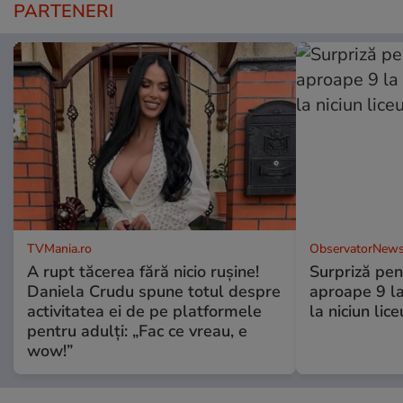
PARTENERI
TVMania.ro
ObservatorNews
A rupt tăcerea fără nicio rușine!
Surpriză pen
Daniela Crudu spune totul despre
aproape 9 la
activitatea ei de pe platformele
la niciun lice
pentru adulți: „Fac ce vreau, e
wow!”