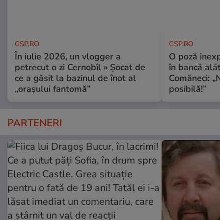
GSP.RO
GSP.RO
În iulie 2026, un vlogger a
O poză inexp
petrecut o zi Cernobîl » Șocat de
în bancă ală
ce a găsit la bazinul de înot al
Comăneci: „N
„orașului fantomă”
posibilă!”
PARTENERI