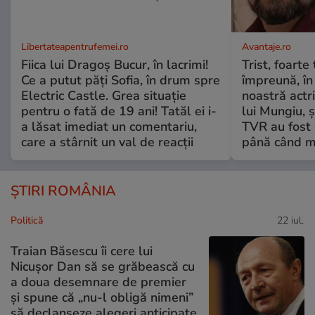
Libertateapentrufemei.ro
Avantaje.ro
Fiica lui Dragoș Bucur, în lacrimi!
Trist, foarte
Ce a putut păți Sofia, în drum spre
împreună, în
Electric Castle. Grea situație
noastră actri
pentru o fată de 19 ani! Tatăl ei i-
lui Mungiu, ș
a lăsat imediat un comentariu,
TVR au fost 
care a stârnit un val de reacții
până când mo
ȘTIRI ROMÂNIA
Politică
22 iul.
Traian Băsescu îi cere lui
Nicușor Dan să se grăbească cu
a doua desemnare de premier
și spune că „nu-l obligă nimeni”
să declanșeze alegeri anticipate