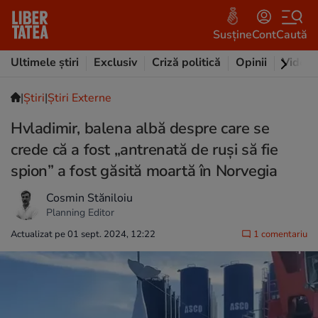
Susține
Cont
Caută
Ultimele știri
Exclusiv
Criză politică
Opinii
Video
|
Ştiri
|
Știri Externe
Hvladimir, balena albă despre care se
crede că a fost „antrenată de ruși să fie
spion” a fost găsită moartă în Norvegia
Cosmin Stăniloiu
Planning Editor
Actualizat pe 01 sept. 2024, 12:22
1 comentariu