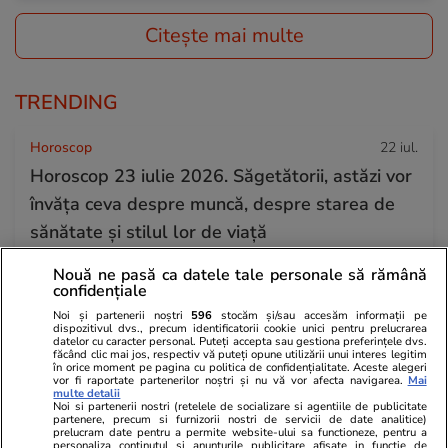
Citește mai multe
TRENDING
Horoscop
22 iul.
Horoscop 23 iulie 2026. Săgetătorii, astăzi vor
învăța ceva despre muncă, despre starea de
sănătate și stilul lor de viață
Nouă ne pasă ca datele tale personale să rămână
confidențiale
Bani și Afaceri
22 iul.
Noi și partenerii noștri
596
stocăm și/sau accesăm informații pe
Scăderea deficitului bugetar arată că măsurile
dispozitivul dvs., precum identificatorii cookie unici pentru prelucrarea
datelor cu caracter personal. Puteți accepta sau gestiona preferințele dvs.
lui Bolojan funcționează, dar suntem doar la
făcând clic mai jos, respectiv vă puteți opune utilizării unui interes legitim
în orice moment pe pagina cu politica de confidențialitate. Aceste alegeri
jumătatea drumului, arată economiștii. „Dacă
vor fi raportate partenerilor noștri și nu vă vor afecta navigarea.
Mai
multe detalii
creditorii se supără, îți închid lumina în trei
Noi si partenerii nostri (retelele de socializare si agentiile de publicitate
partenere, precum si furnizorii nostri de servicii de date analitice)
săptămâni”
prelucram date pentru a permite website-ului sa functioneze, pentru a
personaliza continutul si anunturile publicitare afisate in functie de