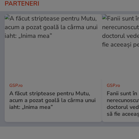
PARTENERI
GSP.ro
GSP.ro
A făcut striptease pentru Mutu,
Fanii sunt în 
acum a pozat goală la cârma unui
nerecunoscut
iaht: „Inima mea”
doctorul ved
să fie aceea