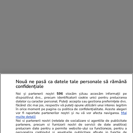
PARTENERI
Nouă ne pasă ca datele tale personale să rămână
confidențiale
Noi și partenerii noștri
596
stocăm și/sau accesăm informații pe
dispozitivul dvs., precum identificatorii cookie unici pentru prelucrarea
datelor cu caracter personal. Puteți accepta sau gestiona preferințele dvs.
făcând clic mai jos, respectiv vă puteți opune utilizării unui interes legitim
în orice moment pe pagina cu politica de confidențialitate. Aceste alegeri
vor fi raportate partenerilor noștri și nu vă vor afecta navigarea.
Mai
multe detalii
Noi si partenerii nostri (retelele de socializare si agentiile de publicitate
partenere, precum si furnizorii nostri de servicii de date analitice)
prelucram date pentru a permite website-ului sa functioneze, pentru a
personaliza continutul si anunturile publicitare afisate in functie de