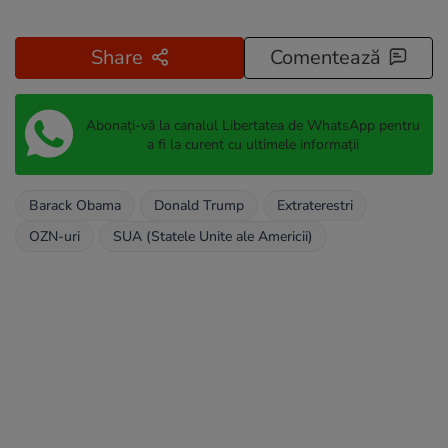
Share
Comentează
Abonați-vă la canalul Libertatea de WhatsApp pentru
a fi la curent cu ultimele informații
Barack Obama
Donald Trump
Extraterestri
OZN-uri
SUA (Statele Unite ale Americii)