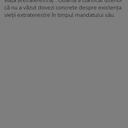
viață (extraterestră)”. Obama a clarificat ulterior
că nu a văzut dovezi concrete despre existența
vieții extraterestre în timpul mandatului său.