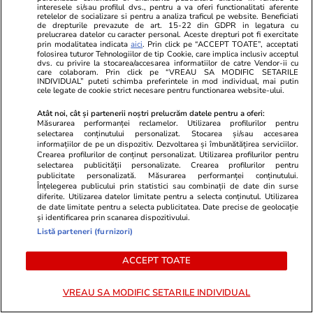
interesele si/sau profilul dvs., pentru a va oferi functionalitati aferente
retelelor de socializare si pentru a analiza traficul pe website. Beneficiati
de drepturile prevazute de art. 15-22 din GDPR in legatura cu
prelucrarea datelor cu caracter personal. Aceste drepturi pot fi exercitate
prin modalitatea indicata
aici
. Prin click pe “ACCEPT TOATE”, acceptati
folosirea tuturor Tehnologiilor de tip Cookie, care implica inclusiv acceptul
Mediafax.ro
StirileKanalD.ro
dvs. cu privire la stocarea/accesarea informatiilor de catre Vendor-ii cu
care colaboram. Prin click pe “VREAU SA MODIFIC SETARILE
NOI SCUMPIRI la carburanți.
Femeie lovit
INDIVIDUAL” puteti schimba preferintele in mod individual, mai putin
cele legate de cookie strict necesare pentru functionarea website-ului.
Motorina sare de 10 lei pe litru la
făcea plajă: „
Petrom și Rompetrol
Atât noi, cât și partenerii noștri prelucrăm datele pentru a oferi:
Măsurarea performanței reclamelor. Utilizarea profilurilor pentru
selectarea conținutului personalizat. Stocarea și/sau accesarea
informațiilor de pe un dispozitiv. Dezvoltarea și îmbunătățirea serviciilor.
Crearea profilurilor de conținut personalizat. Utilizarea profilurilor pentru
PROMO
selectarea publicității personalizate. Crearea profilurilor pentru
publicitate personalizată. Măsurarea performanței conținutului.
Înțelegerea publicului prin statistici sau combinații de date din surse
diferite. Utilizarea datelor limitate pentru a selecta conținutul. Utilizarea
de date limitate pentru a selecta publicitatea. Date precise de geolocație
și identificarea prin scanarea dispozitivului.
Listă parteneri (furnizori)
ACCEPT TOATE
VREAU SA MODIFIC SETARILE INDIVIDUAL