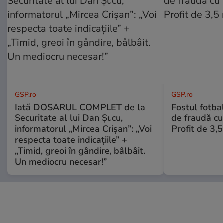
GSP.ro
GSP.ro
Iată DOSARUL COMPLET de la
Fostul fotba
Securitate al lui Dan Șucu,
de fraudă cu 
informatorul „Mircea Crișan”: „Voi
Profit de 3,
respecta toate indicațiile” +
„Timid, greoi în gândire, bâlbâit.
Un mediocru necesar!”