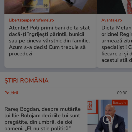
Libertateapentrufemei.ro
Avantaje.ro
Atenție! Poți primi bani de la stat
Dieta Melan
dacă-ți îngrijești părinții, bunicii
oricine! Regi
sau pe cineva vârstnic din familie.
urmează zilni
Acum s-a decis! Cum trebuie să
specialiști! 
procedezi
fiecare zi și 
acestui stil 
ȘTIRI ROMÂNIA
Politică
09:30
Exclusiv
Rareș Bogdan, despre mutările
lui Ilie Bolojan: deciziile lui sunt
pregătite, din umbră, de doi
oameni. „El nu știe politică”