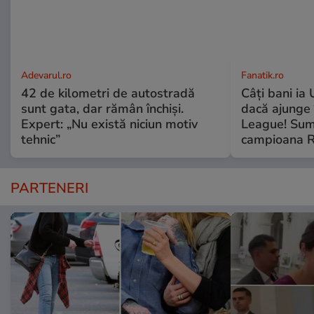
Adevarul.ro
Fanatik.ro
42 de kilometri de autostradă
Câți bani ia
sunt gata, dar rămân închiși.
dacă ajunge
Expert: „Nu există niciun motiv
League! Sum
tehnic”
campioana R
PARTENERI