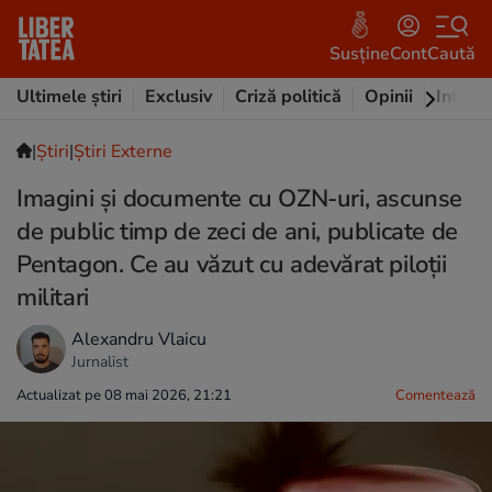
Susține
Cont
Caută
Ultimele știri
Exclusiv
Criză politică
Opinii
Intervi
|
Ştiri
|
Știri Externe
Imagini și documente cu OZN-uri, ascunse
de public timp de zeci de ani, publicate de
Pentagon. Ce au văzut cu adevărat piloții
militari
Alexandru Vlaicu
Jurnalist
Actualizat pe 08 mai 2026, 21:21
Comentează