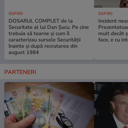
GSP.RO
GSP.RO
DOSARUL COMPLET de la
Incident neaș
Securitate al lui Dan Șucu. Pe cine
Prezentatoa
trebuia să toarne și cum îl
mult decât și
caracterizau sursele Securității
face, e cu int
înainte și după recrutarea din
august 1984
PARTENERI