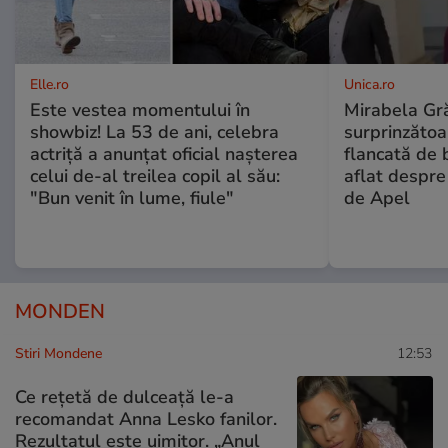
Elle.ro
Unica.ro
Este vestea momentului în
Mirabela Gră
showbiz! La 53 de ani, celebra
surprinzătoar
actriță a anunțat oficial nașterea
flancată de 
celui de-al treilea copil al său:
aflat despre
"Bun venit în lume, fiule"
de Apel
MONDEN
Stiri Mondene
12:53
Ce rețetă de dulceață le-a
recomandat Anna Lesko fanilor.
Rezultatul este uimitor. „Anul