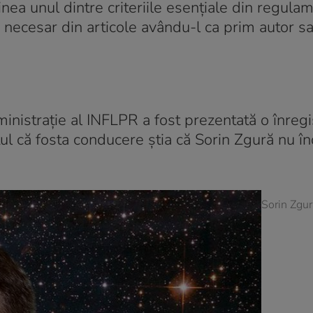
linea unul dintre criteriile esențiale din regula
necesar din articole avându-l ca prim autor s
ministrație al INFLPR a fost prezentată o înregi
aptul că fosta conducere știa că Sorin Zgură nu î
Sorin Zgur