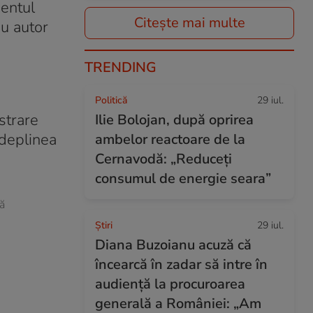
mentul
Citește mai multe
au autor
TRENDING
Politică
29 iul.
strare
Ilie Bolojan, după oprirea
ndeplinea
ambelor reactoare de la
Cernavodă: „Reduceți
consumul de energie seara”
ă
Ştiri
29 iul.
Diana Buzoianu acuză că
încearcă în zadar să intre în
audiență la procuroarea
generală a României: „Am