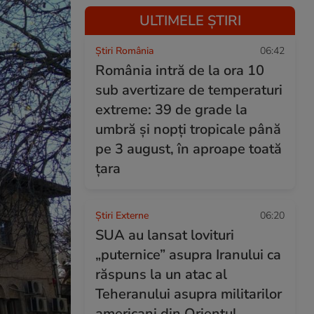
ULTIMELE ȘTIRI
Știri România
06:42
România intră de la ora 10
sub avertizare de temperaturi
extreme: 39 de grade la
umbră și nopți tropicale până
pe 3 august, în aproape toată
țara
Știri Externe
06:20
SUA au lansat lovituri
„puternice” asupra Iranului ca
răspuns la un atac al
Teheranului asupra militarilor
americani din Orientul