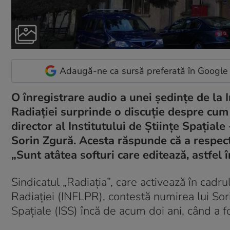
Adaugă-ne ca sursă preferată în Google
O înregistrare audio a unei ședințe de la I
Radiației surprinde o discuție despre cu
director al Institutului de Științe Spațiale 
Sorin Zgură. Acesta răspunde că a respect
„Sunt atâtea softuri care editează, astfel 
Sindicatul „Radiația”, care activează în cadru
Radiației (INFLPR), contestă numirea lui Sorin
Spațiale (ISS) încă de acum doi ani, când a f