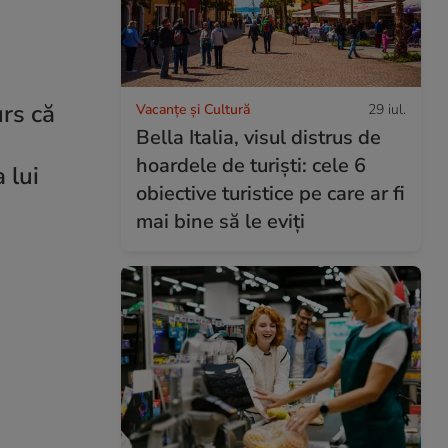
urs că
Vacanțe și Cultură
29 iul.
Bella Italia, visul distrus de
hoardele de turiști: cele 6
 lui
obiective turistice pe care ar fi
mai bine să le eviți