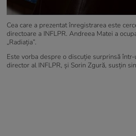
Cea care a prezentat înregistrarea este cer
directoare a INFLPR. Andreea Matei a ocupat 
„Radiația”.
Este vorba despre o discuție surprinsă într-u
director al INFLPR, și Sorin Zgură, susțin sind