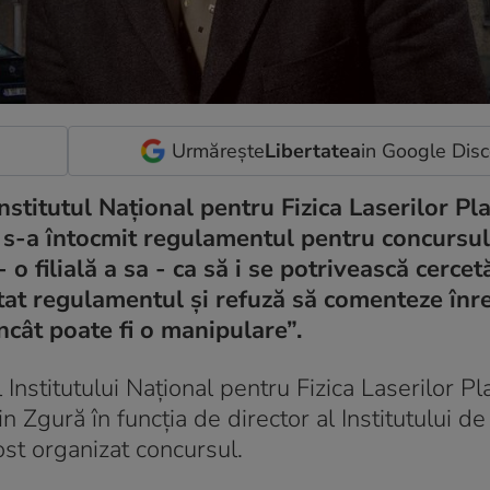
Urmărește
Libertatea
in Google Dis
nstitutul Național pentru Fizica Laserilor Pl
m s-a întocmit regulamentul pentru concursul
- o filială a sa - ca să i se potrivească cercet
at regulamentul și refuză să comenteze înre
încât poate fi o manipulare”.
l Institutului Național pentru Fizica Laserilor P
 Zgură în funcția de director al Institutului de 
ost organizat concursul.