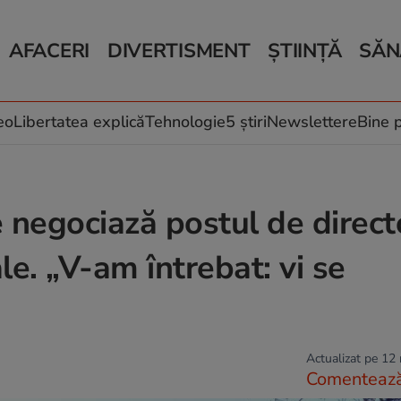
AFACERI
DIVERTISMENT
ȘTIINȚĂ
SĂN
Bani și Afaceri
Monden
Știri Știință
Știri 
Auto
Horoscop
Schimbări climati
Relații
Locuri de muncă
Muzică și Filme
Rețete
eo
Libertatea explică
Tehnologie
5 știri
Newslettere
Bine p
Imobiliare.ro
Vacanțe și Cultură
Fructe
eJobs.ro
Îngriji
 negociază postul de direct
ale. „V-am întrebat: vi se
Actualizat pe 12
Comenteaz