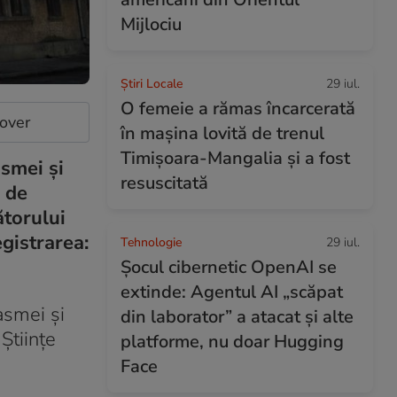
Mijlociu
Știri Locale
29 iul.
O femeie a rămas încarcerată
cover
în mașina lovită de trenul
Timișoara-Mangalia şi a fost
asmei și
resuscitată
 de
ătorului
gistrarea:
Tehnologie
29 iul.
Șocul cibernetic OpenAI se
extinde: Agentul AI „scăpat
lasmei și
din laborator” a atacat și alte
Științe
platforme, nu doar Hugging
Face