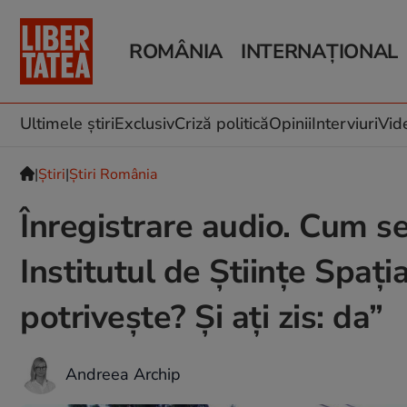
ROMÂNIA
INTERNAȚIONAL
Știri România
Știri Externe
Știri Locale
Război în Ucraina
Politică
Război în Iran
Ultimele știri
Exclusiv
Criză politică
Opinii
Interviuri
Vid
Investigații
Infrastructura
|
Ştiri
|
Știri România
Educație
Înregistrare audio. Cum se
Institutul de Științe Spați
potrivește? Și ați zis: da”
Andreea Archip