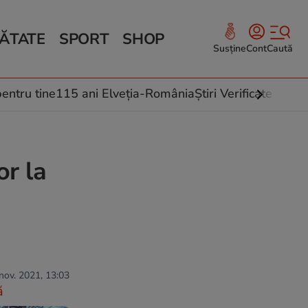
ĂTATE
SPORT
SHOP
Susține
Cont
Caută
Sănătate și Fitness
ce
 culinare
entru tine
115 ani Elveția-România
Știri Verificate by Fa
 și legume
rea plantelor
or la
 nov. 2021, 13:03
ă