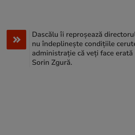
Dascălu îi reproșează directorul
nu îndeplinește condițiile cerut
administrație că veți face erată 
Sorin Zgură.