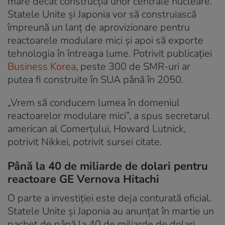
mare decât construcția unor centrale nucleare.
Statele Unite și Japonia vor să construiască
împreună un lanț de aprovizionare pentru
reactoarele modulare mici și apoi să exporte
tehnologia în întreaga lume. Potrivit publicației
Business Korea
, peste 300 de SMR-uri ar
putea fi construite în SUA până în 2050.
„Vrem să conducem lumea în domeniul
reactoarelor modulare mici”, a spus secretarul
american al Comerțului, Howard Lutnick,
potrivit Nikkei, potrivit sursei citate.
Până la 40 de miliarde de dolari pentru
reactoare GE Vernova Hitachi
O parte a investiției este deja conturată oficial.
Statele Unite și Japonia au anunțat în martie un
pachet de până la 40 de miliarde de dolari