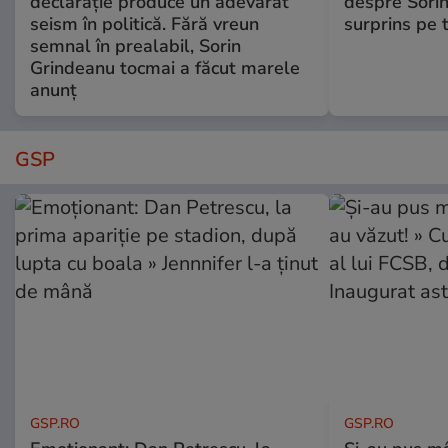
declarație produce un adevărat
despre Sorin
seism în politică. Fără vreun
surprins pe 
semnal în prealabil, Sorin
Grindeanu tocmai a făcut marele
anunț
GSP
GSP.RO
GSP.RO