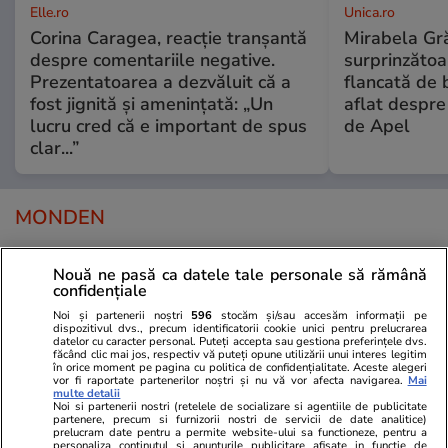
Elle.ro
Unica.ro
Corina Caragea, reacție tranșantă
Mirabela Gră
despre comentariile negative.
surprinzătoar
Prezentatoarea a dezvăluit că a
flancată de 
fost jignită și amenințată: „Un
aflat despre
lucru cred că e important de spus
de Apel
clar...”
MONDEN
Stiri Mondene
13:21
Nouă ne pasă ca datele tale personale să rămână
confidențiale
Imagini emoționante cu fetițele
Noi și partenerii noștri
596
stocăm și/sau accesăm informații pe
Laurei Cosoi, în timp ce
dispozitivul dvs., precum identificatorii cookie unici pentru prelucrarea
datelor cu caracter personal. Puteți accepta sau gestiona preferințele dvs.
pregătesc tortul pentru tatăl
făcând clic mai jos, respectiv vă puteți opune utilizării unui interes legitim
lor. Cosmin Curticăpean
în orice moment pe pagina cu politica de confidențialitate. Aceste alegeri
vor fi raportate partenerilor noștri și nu vă vor afecta navigarea.
Mai
împlinește 50 de ani
multe detalii
Noi si partenerii nostri (retelele de socializare si agentiile de publicitate
partenere, precum si furnizorii nostri de servicii de date analitice)
prelucram date pentru a permite website-ului sa functioneze, pentru a
personaliza continutul si anunturile publicitare afisate in functie de