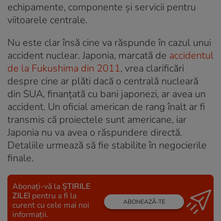
echipamente, componente și servicii pentru
viitoarele centrale.
Nu este clar însă cine va răspunde în cazul unui
accident nuclear. Japonia, marcată de
accidentul
de la Fukushima din 2011
, vrea clarificări
despre cine ar plăti dacă o centrală nucleară
din SUA, finanțată cu bani japonezi, ar avea un
accident. Un oficial american de rang înalt ar fi
transmis că proiectele sunt americane, iar
Japonia nu va avea o răspundere directă.
Detaliile urmează să fie stabilite în negocierile
finale.
Abonați-vă la
ȘTIRILE
ZILEI
pentru a fi la
ABONEAZĂ-TE
curent cu cele mai noi
informații.