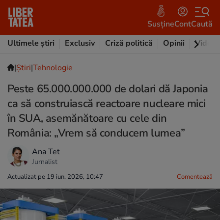
Susține
Cont
Caută
Ultimele știri
Exclusiv
Criză politică
Opinii
Video
|
Ştiri
|
Tehnologie
Peste 65.000.000.000 de dolari dă Japonia
ca să construiască reactoare nucleare mici
în SUA, asemănătoare cu cele din
România: „Vrem să conducem lumea”
Ana Tet
Jurnalist
Actualizat pe 19 iun. 2026, 10:47
Comentează