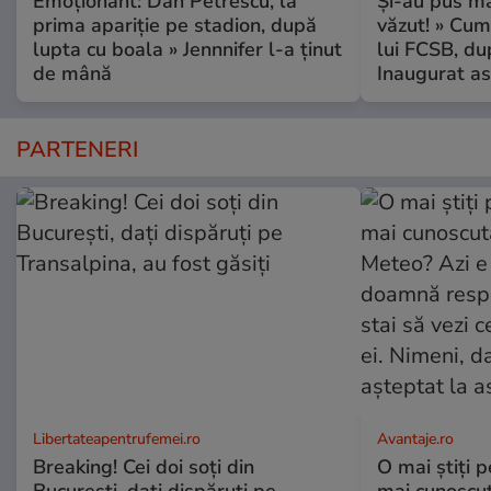
Emoționant: Dan Petrescu, la
Și-au pus mâ
prima apariție pe stadion, după
văzut! » Cum
lupta cu boala » Jennnifer l-a ținut
lui FCSB, du
de mână
Inaugurat as
PARTENERI
Libertateapentrufemei.ro
Avantaje.ro
Breaking! Cei doi soți din
O mai știți 
București, dați dispăruți pe
mai cunoscu