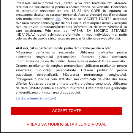
interesele si/sau profilul dvs., pentru a va oferi functionalitati aferente
Stiri Mondene
12:00
retelelor de socializare si pentru a analiza traficul pe website. Beneficiati
de drepturile prevazute de art. 15-22 din GDPR in legatura cu
prelucrarea datelor cu caracter personal. Aceste drepturi pot fi exercitate
prin modalitatea indicata
aici
. Prin click pe “ACCEPT TOATE”, acceptati
folosirea tuturor Tehnologiilor de tip Cookie, care implica inclusiv acceptul
Vedete din România care au
dvs. cu privire la stocarea/accesarea informatiilor de catre Vendor-ii cu
avut probleme cu legea. Cum
care colaboram. Prin click pe “VREAU SA MODIFIC SETARILE
INDIVIDUAL” puteti schimba preferintele in mod individual, mai putin
le-a fost pătată imaginea!
cele legate de cookie strict necesare pentru functionarea website-ului.
Atât noi, cât și partenerii noștri prelucrăm datele pentru a oferi:
Măsurarea performanței reclamelor. Utilizarea profilurilor pentru
selectarea conținutului personalizat. Stocarea și/sau accesarea
informațiilor de pe un dispozitiv. Dezvoltarea și îmbunătățirea serviciilor.
Crearea profilurilor de conținut personalizat. Utilizarea profilurilor pentru
PARTENERI
selectarea publicității personalizate. Crearea profilurilor pentru
publicitate personalizată. Măsurarea performanței conținutului.
Înțelegerea publicului prin statistici sau combinații de date din surse
diferite. Utilizarea datelor limitate pentru a selecta conținutul. Utilizarea
de date limitate pentru a selecta publicitatea. Date precise de geolocație
și identificarea prin scanarea dispozitivului.
Listă parteneri (furnizori)
ACCEPT TOATE
VREAU SA MODIFIC SETARILE INDIVIDUAL