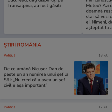
Transalpina, au fost găsiți
Meteo? Azi e
doamnă respe
stai să vezi 
ei. Nimeni, d
așteptat la 
ȘTIRI ROMÂNIA
Politică
18 iul.
De ce amână Nicușor Dan de
peste un an numirea unui șef la
SRI: „Nu cred că a avea un şef
civil e așa important”
Politică
17 iul.