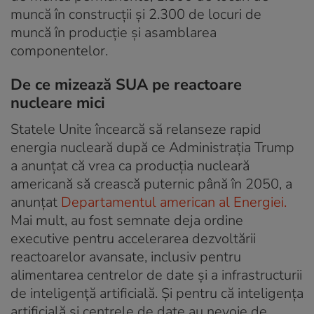
muncă în construcții și 2.300 de locuri de
muncă în producție și asamblarea
componentelor.
De ce mizează SUA pe reactoare
nucleare mici
Statele Unite încearcă să relanseze rapid
energia nucleară după ce Administrația Trump
a anunțat că vrea ca producția nucleară
americană să crească puternic până în 2050, a
anunțat
Departamentul american al Energiei.
Mai mult, au fost semnate deja ordine
executive pentru accelerarea dezvoltării
reactoarelor avansate, inclusiv pentru
alimentarea centrelor de date și a infrastructurii
de inteligență artificială. Și pentru că inteligența
artificială și centrele de date au nevoie de