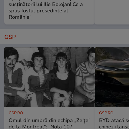
susținătorii lui Ilie Bolojan! Ce a
spus fostul președinte al
României
GSP
GSP.RO
GSP.RO
Omul din umbră din echipa „Zeiței
BYD atacă s
de la Montreal”: „Nota 10?
chinezii lans