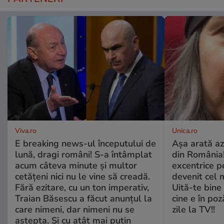
Viva.ro
Unica.ro
E breaking news-ul începutului de
Așa arată az
lună, dragi români! S-a întâmplat
din România!
acum câteva minute și multor
excentrice pe
cetățeni nici nu le vine să creadă.
devenit cel 
Fără ezitare, cu un ton imperativ,
Uită-te bine 
Traian Băsescu a făcut anunțul la
cine e în poz
care nimeni, dar nimeni nu se
zile la TV!!
aștepta. Și cu atât mai puțin