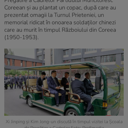
Pregătire a Cadrelor Partidului Muncitoresc
Coreean și au plantat un copac, după care au
prezentat omagii la Turnul Prieteniei, un
memorial ridicat în onoarea soldaților chinezi
care au murit în timpul Războiului din Coreea
(1950-1953).
Xi Jinping și Kim Jong-un discută în timpul vizitei la Școala