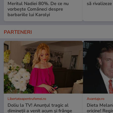
Meritul Nadiei 80%. De ce nu
să rivalize
vorbește Comăneci despre
barbariile lui Karolyi
PARTENERI
Libertateapentrufemei.ro
Avantaje.ro
Doliu la TV! Anunțul tragic al
Dieta Melan
dimineții a venit acum și frânge
oricine! Regi