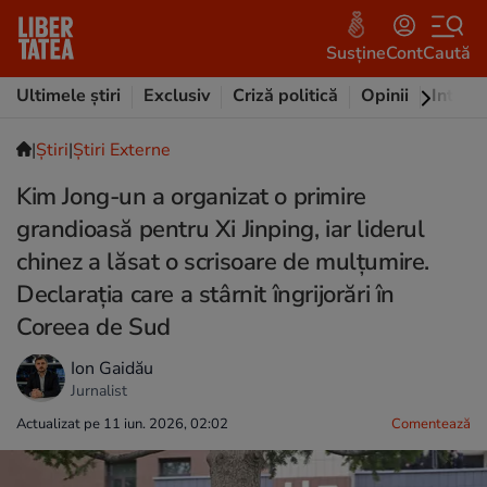
Susține
Cont
Caută
Ultimele știri
Exclusiv
Criză politică
Opinii
Intervi
|
Ştiri
|
Știri Externe
Kim Jong-un a organizat o primire
grandioasă pentru Xi Jinping, iar liderul
chinez a lăsat o scrisoare de mulțumire.
Declarația care a stârnit îngrijorări în
Coreea de Sud
Ion Gaidău
Jurnalist
Actualizat pe 11 iun. 2026, 02:02
Comentează