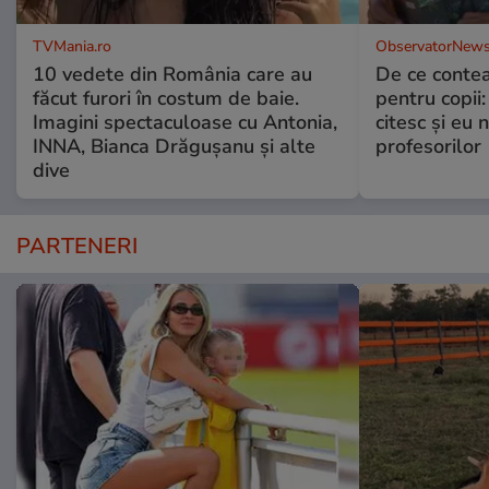
TVMania.ro
ObservatorNews
10 vedete din România care au
De ce contea
făcut furori în costum de baie.
pentru copii
Imagini spectaculoase cu Antonia,
citesc și eu 
INNA, Bianca Drăgușanu și alte
profesorilor
dive
PARTENERI