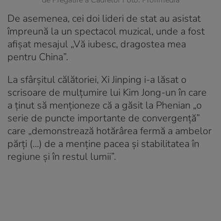
de Pregătire a Cadrelor Foto: Profimedia
De asemenea, cei doi lideri de stat au asistat
împreună la un spectacol muzical, unde a fost
afișat mesajul „Vă iubesc, dragostea mea
pentru China”.
La sfârșitul călătoriei, Xi Jinping i-a lăsat o
scrisoare de mulțumire lui Kim Jong-un în care
a ținut să menționeze că a găsit la Phenian „o
serie de puncte importante de convergență”
care „demonstrează hotărârea fermă a ambelor
părți (…) de a menține pacea și stabilitatea în
regiune și în restul lumii”.