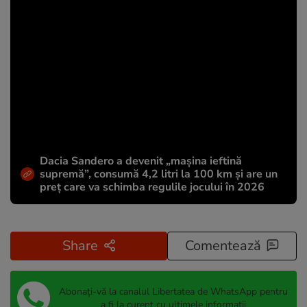
Dacia Sandero a devenit „mașina ieftină
supremă”, consumă 4,2 litri la 100 km și are un
preț care va schimba regulile jocului în 2026
Share
Comentează
Abonați-vă la canalul Libertatea de WhatsApp pentru
a fi la curent cu ultimele informații