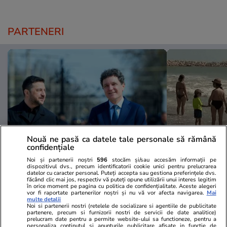
PARTENERI
Nouă ne pasă ca datele tale personale să rămână
confidențiale
Noi și partenerii noștri
596
stocăm și/sau accesăm informații pe
Mediafax.ro
StirileKanalD.ro
dispozitivul dvs., precum identificatorii cookie unici pentru prelucrarea
datelor cu caracter personal. Puteți accepta sau gestiona preferințele dvs.
România intră în „Inițiativa
Femeie lovit
făcând clic mai jos, respectiv vă puteți opune utilizării unui interes legitim
în orice moment pe pagina cu politica de confidențialitate. Aceste alegeri
Carpaților”, noul proiect
făcea plajă: „
vor fi raportate partenerilor noștri și nu vă vor afecta navigarea.
Mai
diplomatic anunțat de Zelenski
multe detalii
Noi si partenerii nostri (retelele de socializare si agentiile de publicitate
partenere, precum si furnizorii nostri de servicii de date analitice)
prelucram date pentru a permite website-ului sa functioneze, pentru a
personaliza continutul si anunturile publicitare afisate in functie de