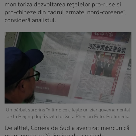
monitoriza dezvoltarea rețelelor pro-ruse și
pro-chineze din cadrul armatei nord-coreene”,
consideră analistul.
Un bărbat surprins în timp ce citește un ziar guvernamental
de la Beijing după vizita lui Xi la Phenian Foto: Profimedia
De altfel, Coreea de Sud a avertizat miercuri că
propunerea lui Xi Jinping de a extinde