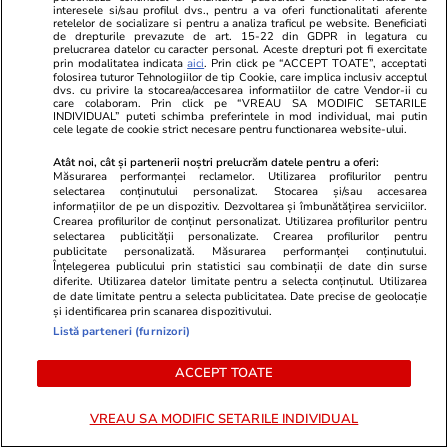
interesele si/sau profilul dvs., pentru a va oferi functionalitati aferente
retelelor de socializare si pentru a analiza traficul pe website. Beneficiati
de drepturile prevazute de art. 15-22 din GDPR in legatura cu
prelucrarea datelor cu caracter personal. Aceste drepturi pot fi exercitate
PROMO
prin modalitatea indicata
aici
. Prin click pe “ACCEPT TOATE”, acceptati
folosirea tuturor Tehnologiilor de tip Cookie, care implica inclusiv acceptul
dvs. cu privire la stocarea/accesarea informatiilor de catre Vendor-ii cu
care colaboram. Prin click pe “VREAU SA MODIFIC SETARILE
INDIVIDUAL” puteti schimba preferintele in mod individual, mai putin
cele legate de cookie strict necesare pentru functionarea website-ului.
Atât noi, cât și partenerii noștri prelucrăm datele pentru a oferi:
Măsurarea performanței reclamelor. Utilizarea profilurilor pentru
selectarea conținutului personalizat. Stocarea și/sau accesarea
informațiilor de pe un dispozitiv. Dezvoltarea și îmbunătățirea serviciilor.
Crearea profilurilor de conținut personalizat. Utilizarea profilurilor pentru
selectarea publicității personalizate. Crearea profilurilor pentru
publicitate personalizată. Măsurarea performanței conținutului.
Înțelegerea publicului prin statistici sau combinații de date din surse
diferite. Utilizarea datelor limitate pentru a selecta conținutul. Utilizarea
de date limitate pentru a selecta publicitatea. Date precise de geolocație
și identificarea prin scanarea dispozitivului.
Advertorial
Advertorial
Listă parteneri (furnizori)
Smart is the new chic: Cum ne
Înscrie-te ac
ajută tehnologia să ne reinventăm
voucher de 5
ACCEPT TOATE
VREAU SA MODIFIC SETARILE INDIVIDUAL
PARTENERI