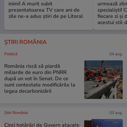
inimi! A murit subit
urmează zilni
prezentatoarea TV care ani de
specialiști! 
zile ne-a adus știri de pe Litoral
fiecare zi și 
acestui stil 
ȘTIRI ROMÂNIA
Politică
04 aug.
România riscă să piardă
miliarde de euro din PNRR
după un vot în Senat. De ce
sunt contestate modificările la
legea decarbonizării
Știri România
03 aug.
Cinci hotărâri de Guvern atacate