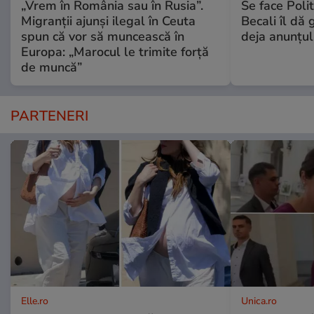
„Vrem în România sau în Rusia”.
Se face Poli
Migranții ajunși ilegal în Ceuta
Becali îl dă g
spun că vor să muncească în
deja anunțul
Europa: „Marocul le trimite forță
de muncă”
PARTENERI
Elle.ro
Unica.ro