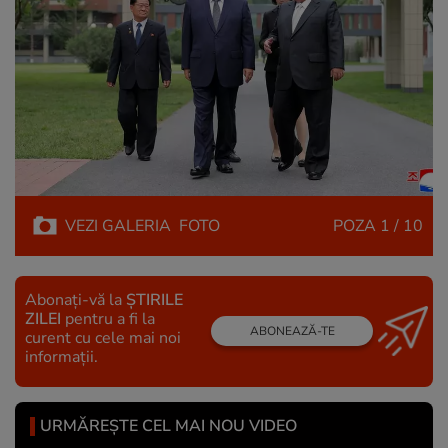
VEZI
GALERIA
FOTO
POZA
1 / 10
Abonați-vă la
ȘTIRILE
ZILEI
pentru a fi la
ABONEAZĂ-TE
curent cu cele mai noi
informații.
URMĂREȘTE CEL MAI NOU VIDEO