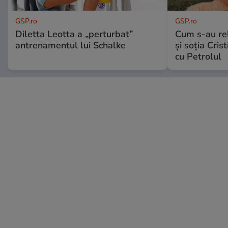
GSP.ro
GSP.ro
Diletta Leotta a „perturbat”
Cum s-au re
antrenamentul lui Schalke
și soția Cris
cu Petrolul