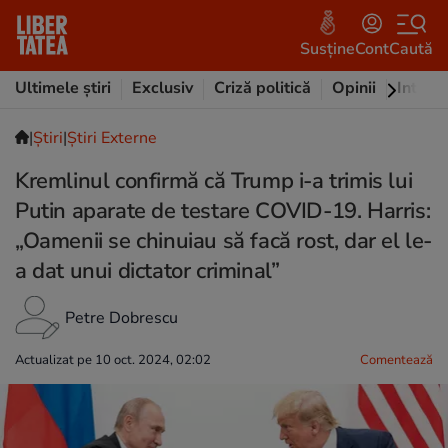
Susține
Cont
Caută
Ultimele știri
Exclusiv
Criză politică
Opinii
Intervi
|
Ştiri
|
Știri Externe
Kremlinul confirmă că Trump i-a trimis lui
Putin aparate de testare COVID-19. Harris:
„Oamenii se chinuiau să facă rost, dar el le-
a dat unui dictator criminal”
Petre Dobrescu
Actualizat pe 10 oct. 2024, 02:02
Comentează