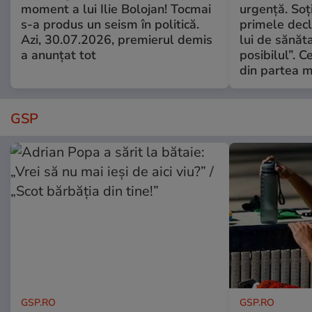
moment a lui Ilie Bolojan! Tocmai
urgență. Soți
s-a produs un seism în politică.
primele decl
Azi, 30.07.2026, premierul demis
lui de sănăta
a anunțat tot
posibilul”. C
din partea m
GSP
GSP.RO
GSP.RO