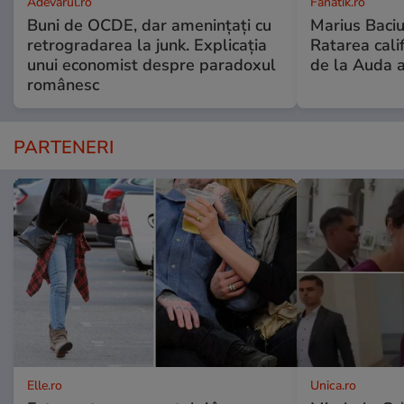
Adevarul.ro
Fanatik.ro
Buni de OCDE, dar amenințați cu
Marius Baciu
retrogradarea la junk. Explicația
Ratarea califi
unui economist despre paradoxul
de la Auda a
românesc
PARTENERI
Elle.ro
Unica.ro