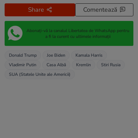
Share
Comentează
Abonați-vă la canalul Libertatea de WhatsApp pentru
a fi la curent cu ultimele informații
Donald Trump
Joe Biden
Kamala Harris
Vladimir Putin
Casa Albă
Kremlin
Stiri Rusia
SUA (Statele Unite ale Americii)