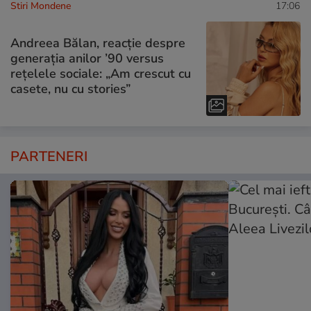
Stiri Mondene
17:06
Andreea Bălan, reacție despre
generația anilor ’90 versus
rețelele sociale: „Am crescut cu
casete, nu cu stories”
PARTENERI