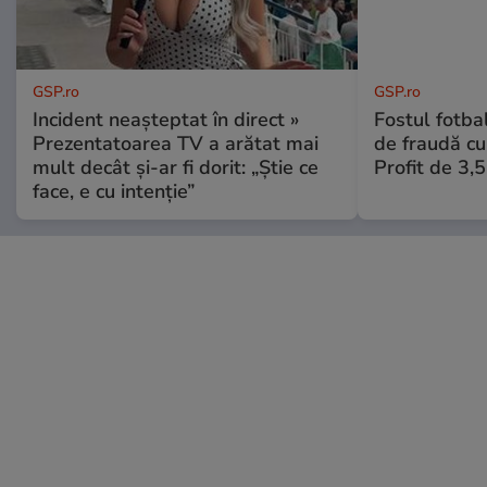
GSP.ro
GSP.ro
Incident neașteptat în direct »
Fostul fotba
Prezentatoarea TV a arătat mai
de fraudă cu 
mult decât și-ar fi dorit: „Știe ce
Profit de 3,
face, e cu intenție”