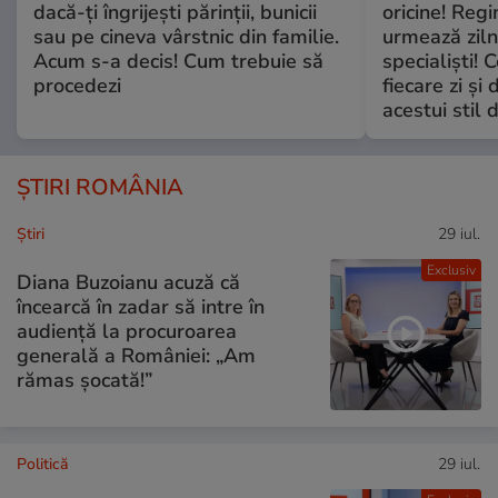
dacă-ți îngrijești părinții, bunicii
oricine! Regi
sau pe cineva vârstnic din familie.
urmează zilni
Acum s-a decis! Cum trebuie să
specialiști! 
procedezi
fiecare zi și 
acestui stil 
ȘTIRI ROMÂNIA
Ştiri
29 iul.
Exclusiv
Diana Buzoianu acuză că
încearcă în zadar să intre în
audiență la procuroarea
generală a României: „Am
rămas șocată!”
Politică
29 iul.