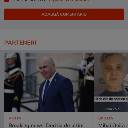
PARTENERI
Viva.ro
Unica.ro
Breaking news! Decizia de ultim
Mihai Onilă 