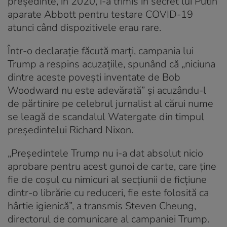
preşedinte, în 2020, i-a trimis în secret lui Putin
aparate Abbott pentru testare COVID-19
atunci când dispozitivele erau rare.
Într-o declaraţie făcută marţi, campania lui
Trump a respins acuzaţiile, spunând că „niciuna
dintre aceste poveşti inventate de Bob
Woodward nu este adevărată” şi acuzându-l
de părtinire pe celebrul jurnalist al cărui nume
se leagă de scandalul Watergate din timpul
preşedintelui Richard Nixon.
„Preşedintele Trump nu i-a dat absolut nicio
aprobare pentru acest gunoi de carte, care ţine
fie de coşul cu nimicuri al secţiunii de ficţiune
dintr-o librărie cu reduceri, fie este folosită ca
hârtie igienică”, a transmis Steven Cheung,
directorul de comunicare al campaniei Trump.