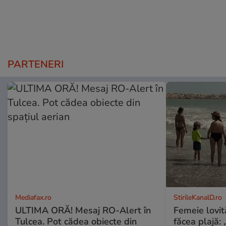
PARTENERI
Mediafax.ro
StirileKanalD.ro
ULTIMA ORĂ! Mesaj RO-Alert în
Femeie lovit
Tulcea. Pot cădea obiecte din
făcea plajă: „