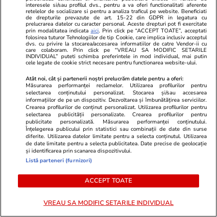
interesele si/sau profilul dvs., pentru a va oferi functionalitati aferente
Adrian Mutu: „Mulțumesc pentru tot ce ne-ai
retelelor de socializare si pentru a analiza traficul pe website. Beneficiati
de drepturile prevazute de art. 15-22 din GDPR in legatura cu
dăruit”
prelucrarea datelor cu caracter personal. Aceste drepturi pot fi exercitate
prin modalitatea indicata
aici
. Prin click pe “ACCEPT TOATE”, acceptati
folosirea tuturor Tehnologiilor de tip Cookie, care implica inclusiv acceptul
dvs. cu privire la stocarea/accesarea informatiilor de catre Vendor-ii cu
care colaboram. Prin click pe “VREAU SA MODIFIC SETARILE
Știri România
21:51
INDIVIDUAL” puteti schimba preferintele in mod individual, mai putin
cele legate de cookie strict necesare pentru functionarea website-ului.
Tezaur descoperit în Prahova: 37 de monede
Atât noi, cât și partenerii noștri prelucrăm datele pentru a oferi:
romane de argint și 5 brățări dacice găsite în
Măsurarea performanței reclamelor. Utilizarea profilurilor pentru
selectarea conținutului personalizat. Stocarea și/sau accesarea
pădure, la Apostolache
informațiilor de pe un dispozitiv. Dezvoltarea și îmbunătățirea serviciilor.
Crearea profilurilor de conținut personalizat. Utilizarea profilurilor pentru
selectarea publicității personalizate. Crearea profilurilor pentru
publicitate personalizată. Măsurarea performanței conținutului.
Citește mai multe
Înțelegerea publicului prin statistici sau combinații de date din surse
diferite. Utilizarea datelor limitate pentru a selecta conținutul. Utilizarea
de date limitate pentru a selecta publicitatea. Date precise de geolocație
și identificarea prin scanarea dispozitivului.
TRENDING
Listă parteneri (furnizori)
Educație
12:10
ACCEPT TOATE
Când începe şcoala în septembrie – structura
VREAU SA MODIFIC SETARILE INDIVIDUAL
anului şcolar 2026-2027