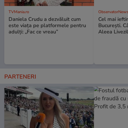
TVMania.ro
ObservatorNews
Daniela Crudu a dezvăluit cum
Cel mai ieft
este viața pe platformele pentru
Bucureşti. C
adulți: „Fac ce vreau”
Aleea Livezil
PARTENERI