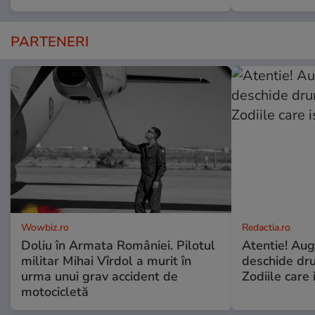
PARTENERI
Wowbiz.ro
Redactia.ro
Doliu în Armata României. Pilotul
Atentie! Augu
militar Mihai Vîrdol a murit în
deschide dr
urma unui grav accident de
Zodiile care 
motocicletă