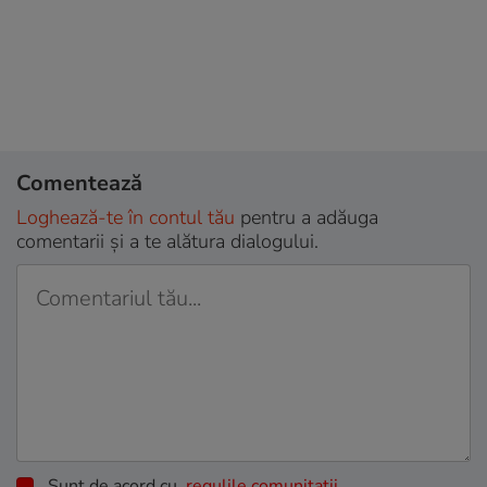
Comentează
Loghează-te în contul tău
pentru a adăuga
comentarii și a te alătura dialogului.
Sunt de acord cu
regulile comunitatii