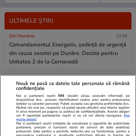
ULTIMELE ȘTIRI
Știri România
22:29
Comandamentul Energetic, ședință de urgență
din cauza secetei pe Dunăre. Decizia pentru
Unitatea 2 de la Cernavodă
Infrastructura
22:16
Nouă ne pasă ca datele tale personale să rămână
confidențiale
Primele 5 locomotive electrice Alstom Traxx
Noi și partenerii noștri
596
stocăm și/sau accesăm informații pe
de 160 km/h au fost predate CFR Călători: Pe
dispozitivul dvs., precum identificatorii cookie unici pentru prelucrarea
datelor cu caracter personal. Puteți accepta sau gestiona preferințele dvs.
ce rute vor circula
făcând clic mai jos, respectiv vă puteți opune utilizării unui interes legitim
în orice moment pe pagina cu politica de confidențialitate. Aceste alegeri
vor fi raportate partenerilor noștri și nu vă vor afecta navigarea.
Mai
multe detalii
Noi si partenerii nostri (retelele de socializare si agentiile de publicitate
Fotbal
22:02
partenere, precum si furnizorii nostri de servicii de date analitice)
prelucram date pentru a permite website-ului sa functioneze, pentru a
A murit Spiridon Mutu, tatăl fostului fotbalist
personaliza continutul si anunturile publicitare afisate in functie de