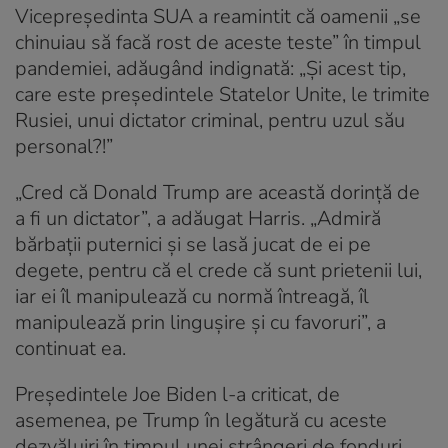
Vicepreşedinta SUA a reamintit că oamenii „se
chinuiau să facă rost de aceste teste” în timpul
pandemiei, adăugând indignată: „Şi acest tip,
care este preşedintele Statelor Unite, le trimite
Rusiei, unui dictator criminal, pentru uzul său
personal?!”
„Cred că Donald Trump are această dorinţă de
a fi un dictator”, a adăugat Harris. „Admiră
bărbaţii puternici şi se lasă jucat de ei pe
degete, pentru că el crede că sunt prietenii lui,
iar ei îl manipulează cu normă întreagă, îl
manipulează prin linguşire şi cu favoruri”, a
continuat ea.
Preşedintele Joe Biden l-a criticat, de
asemenea, pe Trump în legătură cu aceste
dezvăluiri în timpul unei strângeri de fonduri