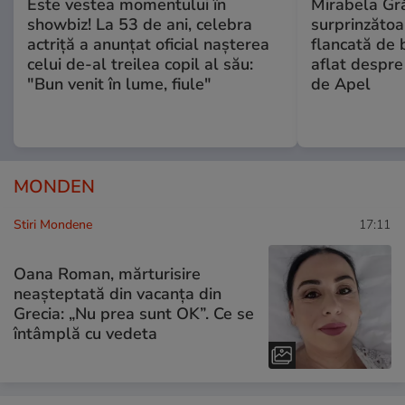
Este vestea momentului în
Mirabela Gră
showbiz! La 53 de ani, celebra
surprinzătoar
actriță a anunțat oficial nașterea
flancată de 
celui de-al treilea copil al său:
aflat despre
"Bun venit în lume, fiule"
de Apel
MONDEN
Stiri Mondene
17:11
Oana Roman, mărturisire
neașteptată din vacanța din
Grecia: „Nu prea sunt OK”. Ce se
întâmplă cu vedeta