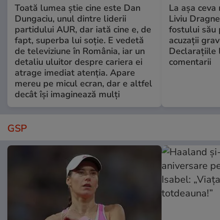
Toată lumea știe cine este Dan
La așa ceva 
Dungaciu, unul dintre liderii
Liviu Dragne
partidului AUR, dar iată cine e, de
fostului său 
fapt, superba lui soție. E vedetă
acuzații grav
de televiziune în România, iar un
Declarațiile 
detaliu uluitor despre cariera ei
comentarii
atrage imediat atenția. Apare
mereu pe micul ecran, dar e altfel
decât își imaginează mulți
GSP