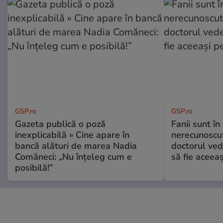
GSP.ro
GSP.ro
Gazeta publică o poză
Fanii sunt în 
inexplicabilă » Cine apare în
nerecunoscut
bancă alături de marea Nadia
doctorul ved
Comăneci: „Nu înțeleg cum e
să fie aceea
posibilă!”