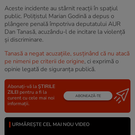
Aceste incidente au stârnit reacții în spațiul
public. Polițistul Marian Godină a depus o
plângere penală împotriva deputatului AUR
Dan Tanasă, acuzându-l de incitare la violență
și discriminare.
Tanasă a negat acuzațiile, susținând că nu atacă
pe nimeni pe criterii de origine
, ci exprimă o
opinie legată de siguranța publică.
Abonați-vă la
ȘTIRILE
ZILEI
pentru a fi la
ABONEAZĂ-TE
curent cu cele mai noi
informații.
URMĂREȘTE CEL MAI NOU VIDEO