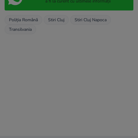
a fi la curent cu ultimele informații
Poliția Română
Stiri Cluj
Stiri Cluj Napoca
Transilvania