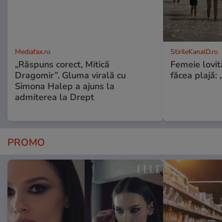
Mediafax.ro
StirileKanalD.ro
„Răspuns corect, Mitică
Femeie lovit
Dragomir”. Gluma virală cu
făcea plajă: „
Simona Halep a ajuns la
admiterea la Drept
PROMO