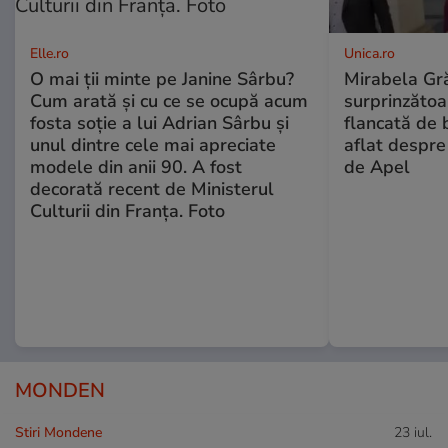
Elle.ro
Unica.ro
O mai ții minte pe Janine Sârbu?
Mirabela Gră
Cum arată și cu ce se ocupă acum
surprinzătoar
fosta soție a lui Adrian Sârbu și
flancată de 
unul dintre cele mai apreciate
aflat despre
modele din anii 90. A fost
de Apel
decorată recent de Ministerul
Culturii din Franța. Foto
MONDEN
Stiri Mondene
23 iul.