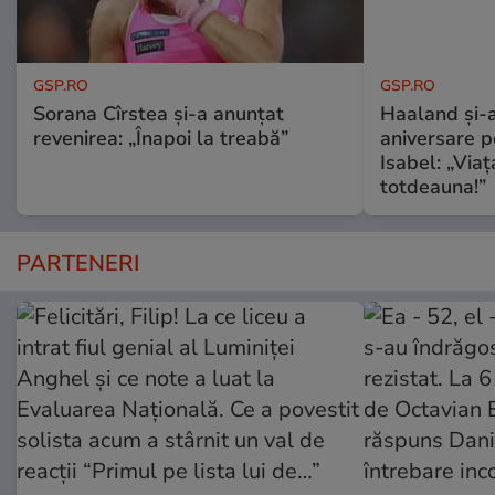
GSP.RO
GSP.RO
Sorana Cîrstea și-a anunțat
Haaland și-a
revenirea: „Înapoi la treabă”
aniversare pe
Isabel: „Via
totdeauna!”
PARTENERI