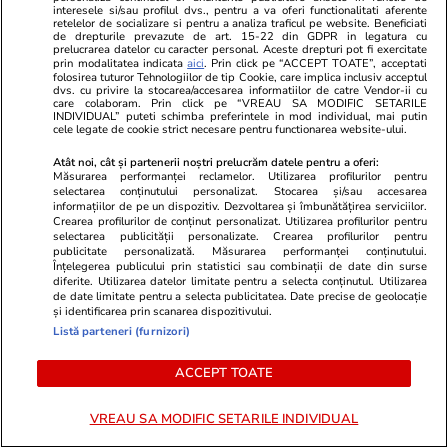
interesele si/sau profilul dvs., pentru a va oferi functionalitati aferente
retelelor de socializare si pentru a analiza traficul pe website. Beneficiati
de drepturile prevazute de art. 15-22 din GDPR in legatura cu
prelucrarea datelor cu caracter personal. Aceste drepturi pot fi exercitate
TRENDING
prin modalitatea indicata
aici
. Prin click pe “ACCEPT TOATE”, acceptati
folosirea tuturor Tehnologiilor de tip Cookie, care implica inclusiv acceptul
dvs. cu privire la stocarea/accesarea informatiilor de catre Vendor-ii cu
care colaboram. Prin click pe “VREAU SA MODIFIC SETARILE
Horoscop
23 iul.
INDIVIDUAL” puteti schimba preferintele in mod individual, mai putin
cele legate de cookie strict necesare pentru functionarea website-ului.
Horoscop 24 iulie 2026. Vărsătorii au unele
probleme de la locul de muncă ce dispar de la
Atât noi, cât și partenerii noștri prelucrăm datele pentru a oferi:
Măsurarea performanței reclamelor. Utilizarea profilurilor pentru
sine, iar altele vor deveni mai ușor de rezolvat
selectarea conținutului personalizat. Stocarea și/sau accesarea
informațiilor de pe un dispozitiv. Dezvoltarea și îmbunătățirea serviciilor.
Crearea profilurilor de conținut personalizat. Utilizarea profilurilor pentru
selectarea publicității personalizate. Crearea profilurilor pentru
publicitate personalizată. Măsurarea performanței conținutului.
Știri România
23 iul.
Înțelegerea publicului prin statistici sau combinații de date din surse
Rezultatele loto din 23 iulie 2026. Numerele
diferite. Utilizarea datelor limitate pentru a selecta conținutul. Utilizarea
de date limitate pentru a selecta publicitatea. Date precise de geolocație
câștigătoare extrase joi
și identificarea prin scanarea dispozitivului.
Listă parteneri (furnizori)
Știri România
23 iul.
ACCEPT TOATE
Reportaj de la cavoul Sfântului Preot
VREAU SA MODIFIC SETARILE INDIVIDUAL
Mărturisitor și legionar la tinerețe Ilie