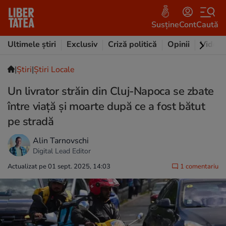
Susține
Cont
Caută
Ultimele știri
Exclusiv
Criză politică
Opinii
Video
|
Ştiri
|
Știri Locale
Un livrator străin din Cluj-Napoca se zbate
între viață și moarte după ce a fost bătut
pe stradă
Alin Tarnovschi
Digital Lead Editor
Actualizat pe 01 sept. 2025, 14:03
1 comentariu