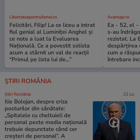
Libertateapentrufemei.ro
Avantaje.ro
Felicitări, Filip! La ce liceu a intrat
Ea - 52, el 
fiul genial al Luminiței Anghel și
s-au îndrăgos
ce note a luat la Evaluarea
rezistat. La 
Națională. Ce a povestit solista
despărțirea 
acum a stârnit un val de reacții
cum a răspu
“Primul pe lista lui de…”
întrebare i
ȘTIRI ROMÂNIA
Știri România
23 iul.
Ilie Bolojan, despre criza
posturilor din sănătate:
„Spitalele cu cheltuieli de
personal peste media națională
trebuie depunctate când cer
creșteri de personal”. A