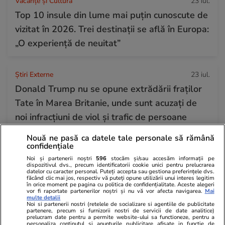
Vacanțe și Cultură
23 iul.
Top 10 insule din lume mai puțin cunoscute de
vizitat în 2026. Trei destinații se află în Europa:
„O experiență de neuitat”
Știri Externe
23 iul.
Donald Trump nu se opune extrădării fraților
Tate în Marea Britanie, unde sunt acuzați de
noi infracțiuni de viol și trafic de persoane
Nouă ne pasă ca datele tale personale să rămână
confidențiale
Știri România
23 iul.
Noi și partenerii noștri
596
stocăm și/sau accesăm informații pe
Haos la admiterea ASE 2026: candidaților li
dispozitivul dvs., precum identificatorii cookie unici pentru prelucrarea
datelor cu caracter personal. Puteți accepta sau gestiona preferințele dvs.
se cere jumătate din taxa de școlarizare
făcând clic mai jos, respectiv vă puteți opune utilizării unui interes legitim
în orice moment pe pagina cu politica de confidențialitate. Aceste alegeri
înainte de a afla unde au fost repartizați
vor fi raportate partenerilor noștri și nu vă vor afecta navigarea.
Mai
multe detalii
Noi si partenerii nostri (retelele de socializare si agentiile de publicitate
partenere, precum si furnizorii nostri de servicii de date analitice)
prelucram date pentru a permite website-ului sa functioneze, pentru a
Citește mai multe
personaliza continutul si anunturile publicitare afisate in functie de