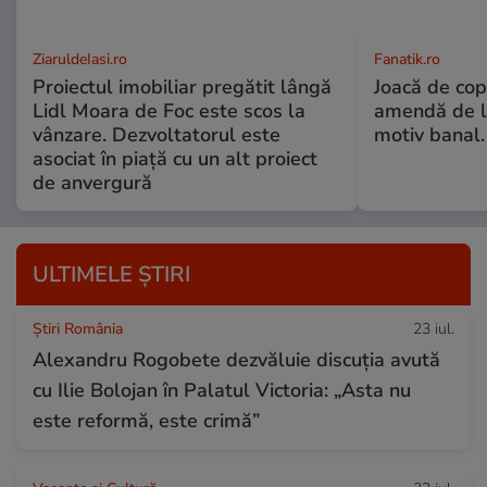
ZiaruldeIasi.ro
Fanatik.ro
Proiectul imobiliar pregătit lângă
Joacă de copi
Lidl Moara de Foc este scos la
amendă de l
vânzare. Dezvoltatorul este
motiv banal.
asociat în piață cu un alt proiect
de anvergură
ULTIMELE ȘTIRI
Știri România
23 iul.
Alexandru Rogobete dezvăluie discuția avută
cu Ilie Bolojan în Palatul Victoria: „Asta nu
este reformă, este crimă”