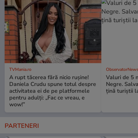
TVMania.ro
ObservatorNews
A rupt tăcerea fără nicio rușine!
Valuri de 5 m
Daniela Crudu spune totul despre
Negre. Salva
activitatea ei de pe platformele
ţină turiştii 
pentru adulți: „Fac ce vreau, e
wow!”
PARTENERI