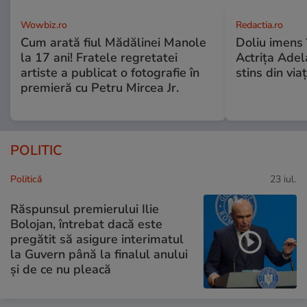
Wowbiz.ro
Redactia.ro
Cum arată fiul Mădălinei Manole
Doliu imens 
la 17 ani! Fratele regretatei
Actrița Adel
artiste a publicat o fotografie în
stins din via
premieră cu Petru Mircea Jr.
POLITIC
Politică
23 iul.
Răspunsul premierului Ilie
Bolojan, întrebat dacă este
pregătit să asigure interimatul
la Guvern până la finalul anului
și de ce nu pleacă