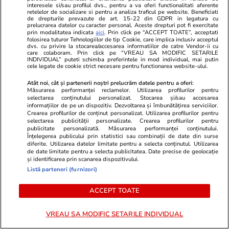
și soluții. Ce să nu faci
interesele si/sau profilul dvs., pentru a va oferi functionalitati aferente
retelelor de socializare si pentru a analiza traficul pe website. Beneficiati
de drepturile prevazute de art. 15-22 din GDPR in legatura cu
prelucrarea datelor cu caracter personal. Aceste drepturi pot fi exercitate
prin modalitatea indicata
aici
. Prin click pe “ACCEPT TOATE”, acceptati
Știri România
13:55
folosirea tuturor Tehnologiilor de tip Cookie, care implica inclusiv acceptul
dvs. cu privire la stocarea/accesarea informatiilor de catre Vendor-ii cu
Contestația care ține în loc autostrada A8.
care colaboram. Prin click pe “VREAU SA MODIFIC SETARILE
INDIVIDUAL” puteti schimba preferintele in mod individual, mai putin
Austriecii de la Strabag aduc acuzații grele
cele legate de cookie strict necesare pentru functionarea website-ului.
autorităților române: oferta concurenților de la
Atât noi, cât și partenerii noștri prelucrăm datele pentru a oferi:
Măsurarea performanței reclamelor. Utilizarea profilurilor pentru
Danlin ar fi fost îmbunătățită ulterior depunerii
selectarea conținutului personalizat. Stocarea și/sau accesarea
informațiilor de pe un dispozitiv. Dezvoltarea și îmbunătățirea serviciilor.
Crearea profilurilor de conținut personalizat. Utilizarea profilurilor pentru
selectarea publicității personalizate. Crearea profilurilor pentru
publicitate personalizată. Măsurarea performanței conținutului.
Înțelegerea publicului prin statistici sau combinații de date din surse
Citește mai multe
diferite. Utilizarea datelor limitate pentru a selecta conținutul. Utilizarea
de date limitate pentru a selecta publicitatea. Date precise de geolocație
și identificarea prin scanarea dispozitivului.
Listă parteneri (furnizori)
TRENDING
ACCEPT TOATE
Știri România
07:45
Val de caniculă în România, temperaturile vor
VREAU SA MODIFIC SETARILE INDIVIDUAL
urca până la 40 de grade la umbră. Prognoza