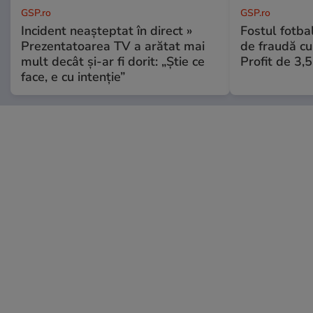
GSP.ro
GSP.ro
Incident neașteptat în direct »
Fostul fotba
Prezentatoarea TV a arătat mai
de fraudă cu 
mult decât și-ar fi dorit: „Știe ce
Profit de 3,
face, e cu intenție”