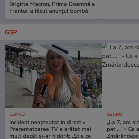
Brigitte Macron, Prima Doamnă a
Franței, a făcut anunțul bombă
GSP
GSP.RO
GSP.RO
Incident neașteptat în direct »
„La 7, am si
Prezentatoarea TV a arătat mai
pat ...” » Ce 
mult decât și-ar fi dorit: „Știe ce
Zmărăndescu