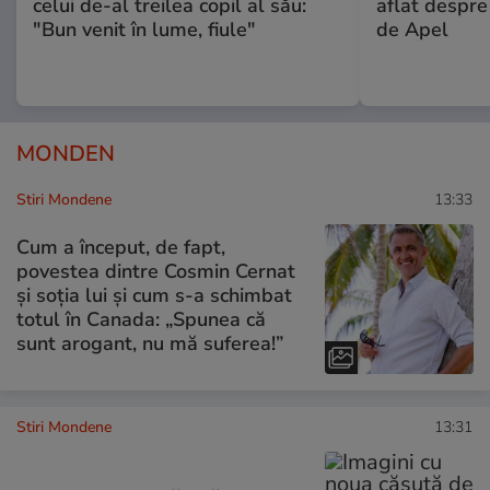
celui de-al treilea copil al său:
aflat despre
"Bun venit în lume, fiule"
de Apel
MONDEN
Stiri Mondene
13:33
Cum a început, de fapt,
povestea dintre Cosmin Cernat
și soția lui și cum s-a schimbat
totul în Canada: „Spunea că
sunt arogant, nu mă suferea!”
Stiri Mondene
13:31