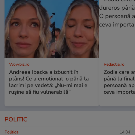
Wowbiz.ro
Redactia.ro
Andreea Ibacka a izbucnit în
Zodia care a
plâns! Ce a emoționat-o până la
până la fina
lacrimi pe vedetă: „Nu-mi mai e
persoană apr
rușine să fiu vulnerabilă”
ceva import
POLITIC
Politică
14:04