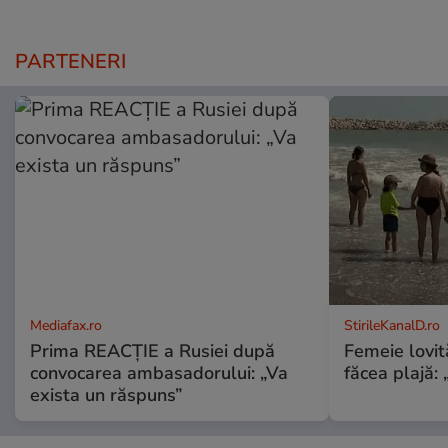
PARTENERI
Mediafax.ro
StirileKanalD.ro
Prima REACȚIE a Rusiei după
Femeie lovit
convocarea ambasadorului: „Va
făcea plajă: „
exista un răspuns”