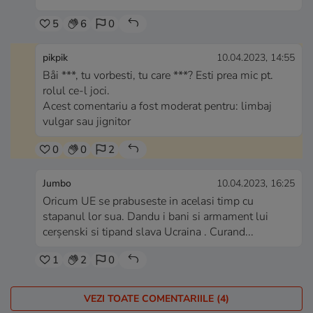
5
6
0
pikpik
10.04.2023, 14:55
Båi ***, tu vorbesti, tu care ***? Esti prea mic pt.
rolul ce-l joci.
Acest comentariu a fost moderat pentru: limbaj
vulgar sau jignitor
0
0
2
Jumbo
10.04.2023, 16:25
Oricum UE se prabuseste in acelasi timp cu
stapanul lor sua. Dandu i bani si armament lui
cerșenski si tipand slava Ucraina . Curand...
1
2
0
VEZI TOATE COMENTARIILE (4)