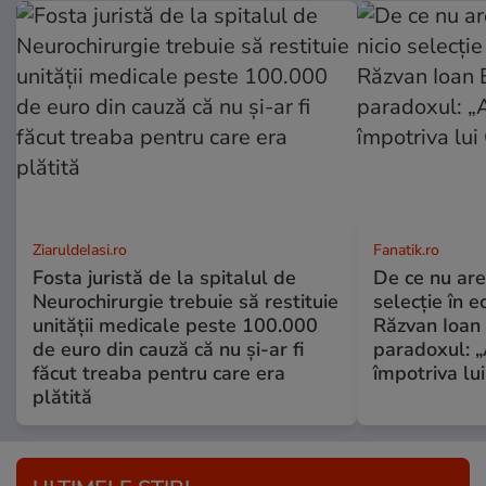
ZiaruldeIasi.ro
Fanatik.ro
Fosta juristă de la spitalul de
De ce nu are
Neurochirurgie trebuie să restituie
selecție în e
unității medicale peste 100.000
Răzvan Ioan 
de euro din cauză că nu și-ar fi
paradoxul: „
făcut treaba pentru care era
împotriva lu
plătită