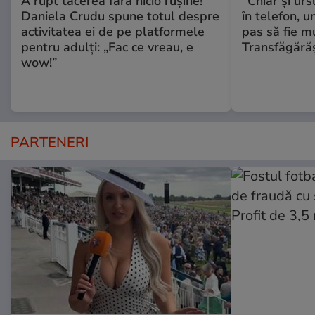
A rupt tăcerea fără nicio rușine!
"Chiar și urs
Daniela Crudu spune totul despre
în telefon, u
activitatea ei de pe platformele
pas să fie m
pentru adulți: „Fac ce vreau, e
Transfăgără
wow!”
PARTENERI