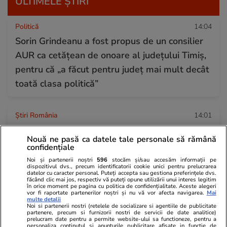
ULTIMELE ȘTIRI
Politică
14:04
Sorin Grindeanu a fost propus de un consilier
AUR ca cetățean de onoare al județului Timiș,
pentru că „a făcut pentru județ mai mult decât
toată clasa politică”
Știri România
14:01
120 de ani de la înființarea primei Societăți de
Nouă ne pasă ca datele tale personale să rămână
Salvare din București. „Ambulanța nu a fost
confidențiale
niciodată doar o instituție sau un loc de muncă.
Noi și partenerii noștri
596
stocăm și/sau accesăm informații pe
dispozitivul dvs., precum identificatorii cookie unici pentru prelucrarea
A fost și rămâne un mod de viață”
datelor cu caracter personal. Puteți accepta sau gestiona preferințele dvs.
făcând clic mai jos, respectiv vă puteți opune utilizării unui interes legitim
în orice moment pe pagina cu politica de confidențialitate. Aceste alegeri
vor fi raportate partenerilor noștri și nu vă vor afecta navigarea.
Mai
multe detalii
Tehnologie
14:00
Noi si partenerii nostri (retelele de socializare si agentiile de publicitate
partenere, precum si furnizorii nostri de servicii de date analitice)
De ce curge apă din centrala termică – motive
prelucram date pentru a permite website-ului sa functioneze, pentru a
personaliza continutul si anunturile publicitare afisate in functie de