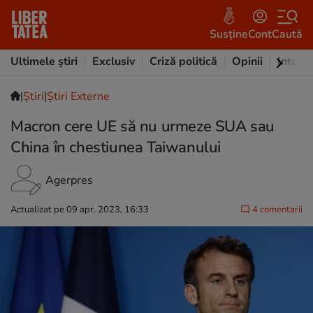
Susține
Cont
Caută
Ultimele știri
Exclusiv
Criză politică
Opinii
Intervi
|
Ştiri
|
Știri Externe
Macron cere UE să nu urmeze SUA sau
China în chestiunea Taiwanului
Agerpres
Actualizat pe 09 apr. 2023, 16:33
4 comentarii