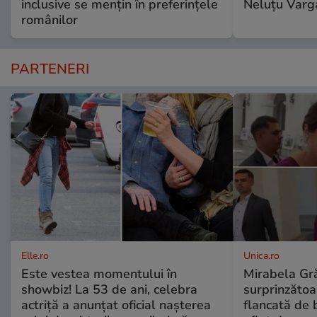
inclusive se mențin în preferințele
Neluțu Varg
românilor
PARTENERI
Elle.ro
Unica.ro
Este vestea momentului în
Mirabela Gră
showbiz! La 53 de ani, celebra
surprinzătoar
actriță a anunțat oficial nașterea
flancată de 