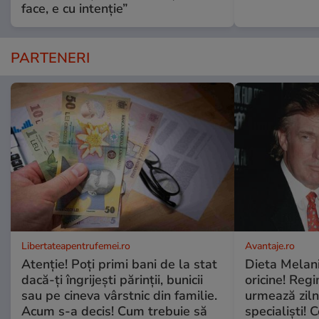
face, e cu intenție”
PARTENERI
Libertateapentrufemei.ro
Avantaje.ro
Atenție! Poți primi bani de la stat
Dieta Melan
dacă-ți îngrijești părinții, bunicii
oricine! Regi
sau pe cineva vârstnic din familie.
urmează zilni
Acum s-a decis! Cum trebuie să
specialiști! 