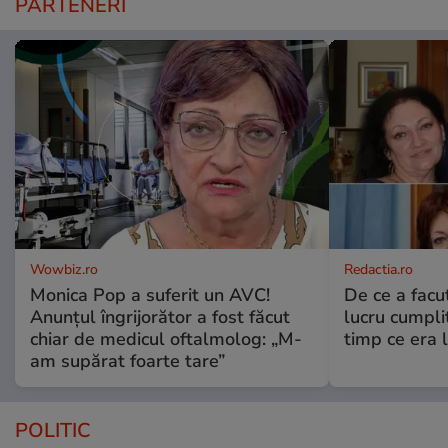
PARTENERI
Wowbiz.ro
Redactia.ro
Monica Pop a suferit un AVC!
De ce a fac
Anunțul îngrijorător a fost făcut
lucru cumplit
chiar de medicul oftalmolog: „M-
timp ce era 
am supărat foarte tare”
POLITIC