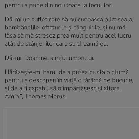
pentru a pune din nou toate la locul lor.
Dă-mi un suflet care să nu cunoască plictiseala,
bombănelile, oftaturile și tânguirile, și nu mă
lăsa să mă stresez prea mult pentru acel lucru
atât de stânjenitor care se cheamă eu.
Dă-mi, Doamne, simțul umorului.
Hărăzește-mi harul de a putea gusta o glumă
pentru a descoperi în viaţă o fărâmă de bucurie,
şi de a fi capabil să o împărtăşesc şi altora.
Amin.”, Thomas Morus.