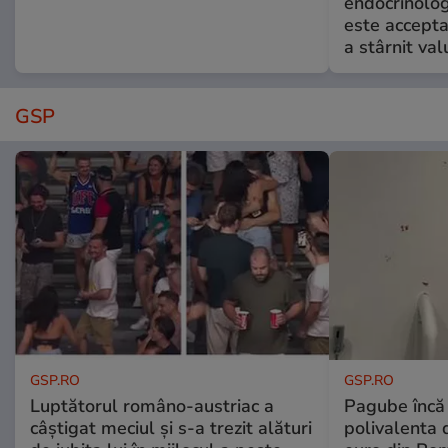
endocrinolog
este accepta
a stârnit valu
GSP
GSP.RO
GSP.RO
Luptătorul româno-austriac a
Pagube încă 
câștigat meciul și s-a trezit alături
polivalenta 