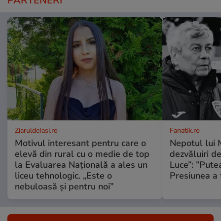
PARTENERI
ZiaruldeIasi.ro
Fanatik.ro
Motivul interesant pentru care o
Nepotul lui 
elevă din rural cu o medie de top
dezvăluiri de
la Evaluarea Națională a ales un
Luce”: ”Putea
liceu tehnologic. „Este o
Presiunea a 
nebuloasă și pentru noi”