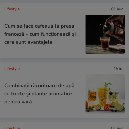
Lifestyle
01 aug.
Cum se face cafeaua la presa
franceză – cum funcționează și
care sunt avantajele
Lifestyle
15 iul.
Combinaţii răcoritoare de apă
cu fructe şi plante aromatice
pentru vară
Lifestyle
01 aug.