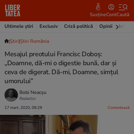
Susține
Cont
Caută
Ultimele știri
Exclusiv
Criză politică
Opinii
Intervi
|
Ştiri
|
Știri România
Mesajul preotului Francisc Doboş:
„Doamne, dă-mi o digestie bună, dar și
ceva de digerat. Dă-mi, Doamne, simțul
umorului”
Bobi Neacșu
Redactor
17 mart. 2020, 08:29
Comentează