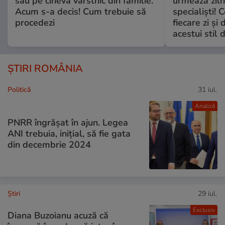
sau pe cineva vârstnic din familie.
urmează zilni
Acum s-a decis! Cum trebuie să
specialiști! 
procedezi
fiecare zi și 
acestui stil 
ȘTIRI ROMÂNIA
Politică
31 iul.
Analiză
PNRR îngrășat în ajun. Legea
ANI trebuia, inițial, să fie gata
din decembrie 2024
Ştiri
29 iul.
Exclusiv
Diana Buzoianu acuză că