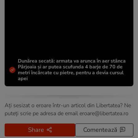
Dunărea secată: armata va arunca în aer stânca
Pârjoaia și ar putea scufunda 4 barje de 70 de
metri încărcate cu pietre, pentru a devia cursul
apei
Ați sesizat o eroare într-un articol din Libertatea? Ne
puteți scrie pe adresa de email
eroare@libertatea.ro
Share
Comentează