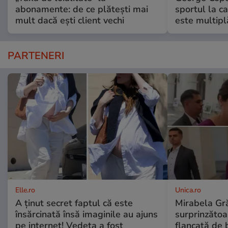
abonamente: de ce plătești mai
sportul la ca
mult dacă ești client vechi
este multip
PARTENERI
Elle.ro
Unica.ro
A ținut secret faptul că este
Mirabela Gră
însărcinată însă imaginile au ajuns
surprinzătoar
pe internet! Vedeta a fost
flancată de 