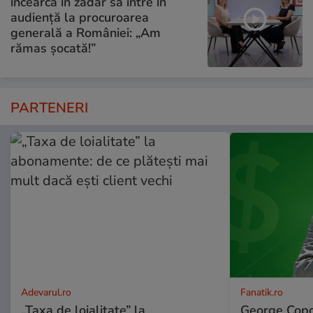
încearcă în zadar să intre în
audiență la procuroarea
generală a României: „Am
rămas șocată!”
PARTENERI
Adevarul.ro
Fanatik.ro
„Taxa de loialitate” la
George Copos