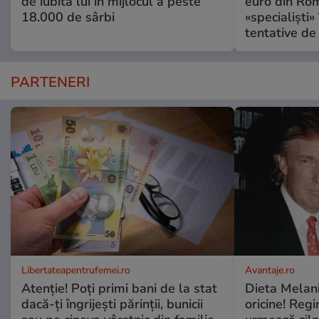
de iubita lui în mijlocul a peste
euro din Rom
18.000 de sârbi
«specialiști»
tentative de 
PARTENERI
Libertateapentrufemei.ro
Avantaje.ro
Atenție! Poți primi bani de la stat
Dieta Melan
dacă-ți îngrijești părinții, bunicii
oricine! Regi