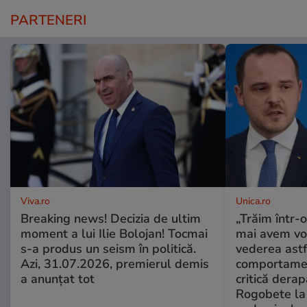
PARTENERI
Viva.ro
Unica.ro
Breaking news! Decizia de ultim
„Trăim într-
moment a lui Ilie Bolojan! Tocmai
mai avem vo
s-a produs un seism în politică.
vederea astf
Azi, 31.07.2026, premierul demis
comportamen
a anunțat tot
critică derap
Rogobete la