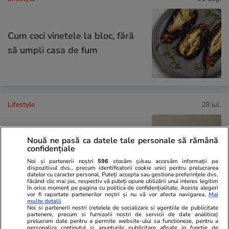
Cum coci vinetele la bloc, fără
să umpli casa de fum
Lifestyle
28 iul.
Nouă ne pasă ca datele tale personale să rămână
Câte calorii are pepenele roșu –
confidențiale
beneficii și contraindicații
Noi și partenerii noștri
596
stocăm și/sau accesăm informații pe
dispozitivul dvs., precum identificatorii cookie unici pentru prelucrarea
datelor cu caracter personal. Puteți accepta sau gestiona preferințele dvs.
făcând clic mai jos, respectiv vă puteți opune utilizării unui interes legitim
în orice moment pe pagina cu politica de confidențialitate. Aceste alegeri
vor fi raportate partenerilor noștri și nu vă vor afecta navigarea.
Mai
multe detalii
Noi si partenerii nostri (retelele de socializare si agentiile de publicitate
Știri România
10:58
partenere, precum si furnizorii nostri de servicii de date analitice)
prelucram date pentru a permite website-ului sa functioneze, pentru a
Pompierii români au luptat
personaliza continutul si anunturile publicitare afisate in functie de