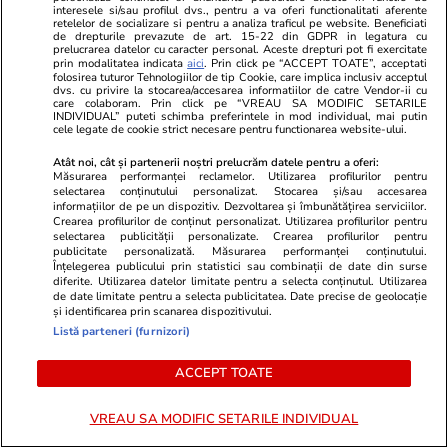
interesele si/sau profilul dvs., pentru a va oferi functionalitati aferente
toată noaptea cu incendiile din
retelelor de socializare si pentru a analiza traficul pe website. Beneficiati
de drepturile prevazute de art. 15-22 din GDPR in legatura cu
Grecia: misiune critică în Attica
prelucrarea datelor cu caracter personal. Aceste drepturi pot fi exercitate
prin modalitatea indicata
aici
. Prin click pe “ACCEPT TOATE”, acceptati
pentru salvarea caselor și
folosirea tuturor Tehnologiilor de tip Cookie, care implica inclusiv acceptul
dvs. cu privire la stocarea/accesarea informatiilor de catre Vendor-ii cu
animalelor din calea flăcărilor
care colaboram. Prin click pe “VREAU SA MODIFIC SETARILE
INDIVIDUAL” puteti schimba preferintele in mod individual, mai putin
cele legate de cookie strict necesare pentru functionarea website-ului.
Atât noi, cât și partenerii noștri prelucrăm datele pentru a oferi:
Știri România
10:32
Măsurarea performanței reclamelor. Utilizarea profilurilor pentru
selectarea conținutului personalizat. Stocarea și/sau accesarea
informațiilor de pe un dispozitiv. Dezvoltarea și îmbunătățirea serviciilor.
Crearea profilurilor de conținut personalizat. Utilizarea profilurilor pentru
Alertă în județul Tulcea: o țintă
selectarea publicității personalizate. Crearea profilurilor pentru
publicitate personalizată. Măsurarea performanței conținutului.
aeriană a fost detectată în
Înțelegerea publicului prin statistici sau combinații de date din surse
diferite. Utilizarea datelor limitate pentru a selecta conținutul. Utilizarea
apropierea frontierei cu Ucraina
de date limitate pentru a selecta publicitatea. Date precise de geolocație
și identificarea prin scanarea dispozitivului.
Listă parteneri (furnizori)
ACCEPT TOATE
Știri România
09:48
Ce se întâmplă cu buletinele
VREAU SA MODIFIC SETARILE INDIVIDUAL
vechi ale românilor, din 3