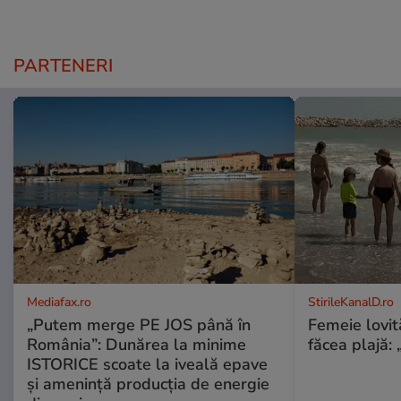
PARTENERI
Mediafax.ro
StirileKanalD.ro
„Putem merge PE JOS până în
Femeie lovit
România”: Dunărea la minime
făcea plajă: „
ISTORICE scoate la iveală epave
și amenință producția de energie