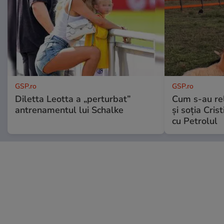
GSP.ro
GSP.ro
Diletta Leotta a „perturbat”
Cum s-au re
antrenamentul lui Schalke
și soția Cris
cu Petrolul