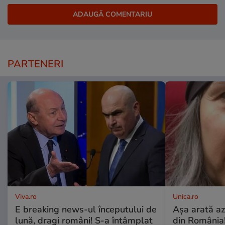
PARTENERI
Viva.ro
Unica.ro
E breaking news-ul începutului de
Așa arată az
lună, dragi români! S-a întâmplat
din România!