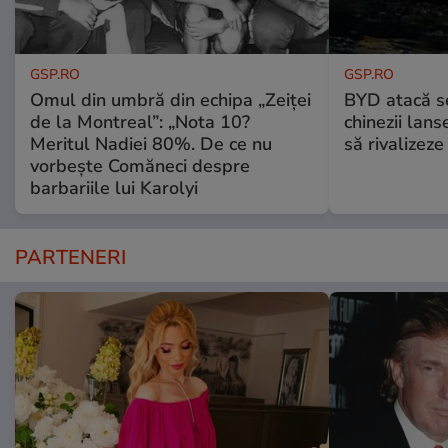
GSP.RO
GSP.RO
Omul din umbră din echipa „Zeiței
BYD atacă s
de la Montreal”: „Nota 10?
chinezii lans
Meritul Nadiei 80%. De ce nu
să rivalize
vorbește Comăneci despre
barbariile lui Karolyi
PARTENERI