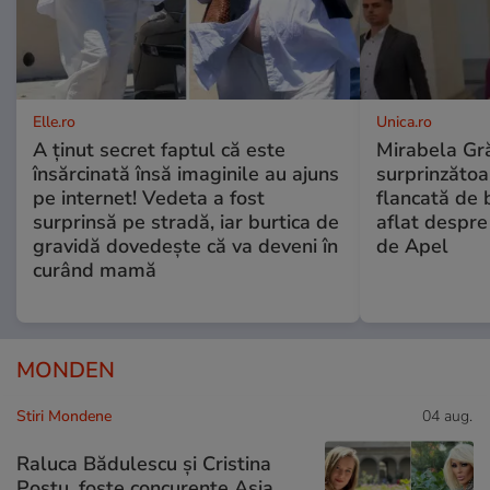
Elle.ro
Unica.ro
A ținut secret faptul că este
Mirabela Gră
însărcinată însă imaginile au ajuns
surprinzătoar
pe internet! Vedeta a fost
flancată de 
surprinsă pe stradă, iar burtica de
aflat despre
gravidă dovedește că va deveni în
de Apel
curând mamă
MONDEN
Stiri Mondene
04 aug.
Raluca Bădulescu și Cristina
Postu, foste concurente Asia