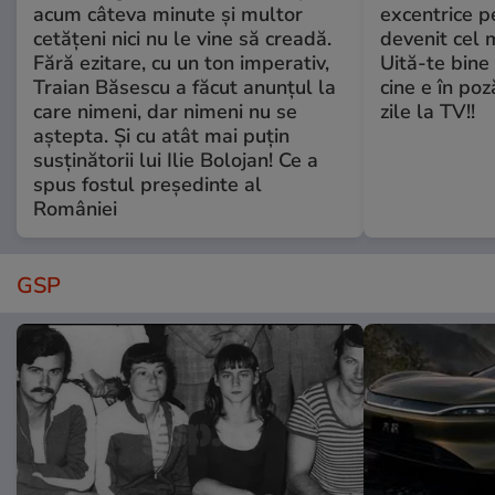
acum câteva minute și multor
excentrice pe
cetățeni nici nu le vine să creadă.
devenit cel 
Fără ezitare, cu un ton imperativ,
Uită-te bine 
Traian Băsescu a făcut anunțul la
cine e în poz
care nimeni, dar nimeni nu se
zile la TV!!
aștepta. Și cu atât mai puțin
susținătorii lui Ilie Bolojan! Ce a
spus fostul președinte al
României
GSP