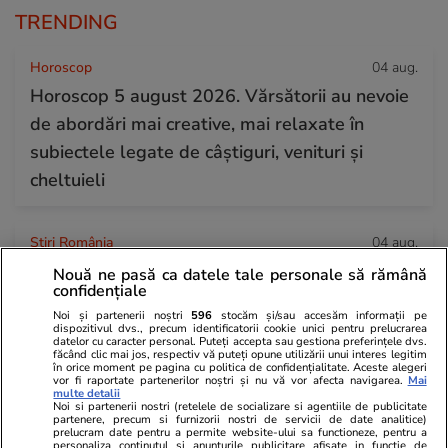
TRENDING
Horoscop
04 aug.
Horoscop 5 august 2026. Vărsătorii au nevoie
de abordări mai creative, mai relaxate în
subiectele legate de câștiguri, venituri și
cheltuieli
Știri România
04 aug.
Dunărea a ajuns un pârâu la Corabia, cu apă
Nouă ne pasă ca datele tale personale să rămână
confidențiale
până la genunchi și bărci înțepenite în nisip:
Noi și partenerii noștri
596
stocăm și/sau accesăm informații pe
„Nu poți să te cerți cu natura”
dispozitivul dvs., precum identificatorii cookie unici pentru prelucrarea
datelor cu caracter personal. Puteți accepta sau gestiona preferințele dvs.
făcând clic mai jos, respectiv vă puteți opune utilizării unui interes legitim
în orice moment pe pagina cu politica de confidențialitate. Aceste alegeri
vor fi raportate partenerilor noștri și nu vă vor afecta navigarea.
Mai
Auto
04 aug.
multe detalii
Noi si partenerii nostri (retelele de socializare si agentiile de publicitate
Dacia Sandero a devenit „mașina ieftină
partenere, precum si furnizorii nostri de servicii de date analitice)
prelucram date pentru a permite website-ului sa functioneze, pentru a
supremă”, consumă 4,2 litri la 100 km și are
personaliza continutul si anunturile publicitare afisate in functie de