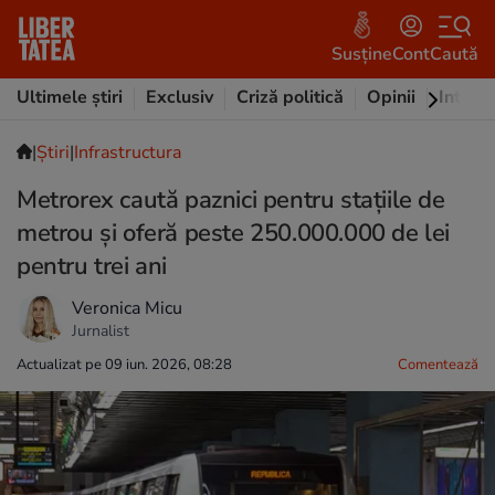
Susține
Cont
Caută
Ultimele știri
Exclusiv
Criză politică
Opinii
Intervi
|
Ştiri
|
Infrastructura
Metrorex caută paznici pentru stațiile de
metrou și oferă peste 250.000.000 de lei
pentru trei ani
Veronica Micu
Jurnalist
Actualizat pe 09 iun. 2026, 08:28
Comentează