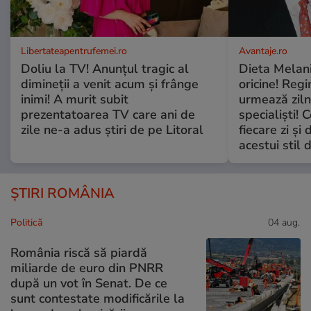
Libertateapentrufemei.ro
Avantaje.ro
Doliu la TV! Anunțul tragic al
Dieta Melan
dimineții a venit acum și frânge
oricine! Regi
inimi! A murit subit
urmează zilni
prezentatoarea TV care ani de
specialiști! 
zile ne-a adus știri de pe Litoral
fiecare zi și 
acestui stil 
ȘTIRI ROMÂNIA
Politică
04 aug.
România riscă să piardă
miliarde de euro din PNRR
după un vot în Senat. De ce
sunt contestate modificările la