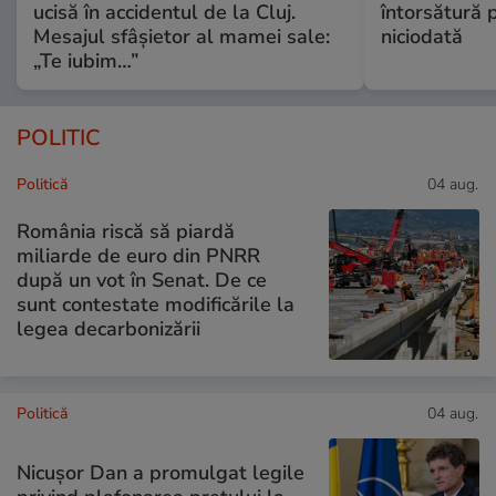
ucisă în accidentul de la Cluj.
întorsătură p
Mesajul sfâșietor al mamei sale:
niciodată
„Te iubim…”
POLITIC
Politică
04 aug.
România riscă să piardă
miliarde de euro din PNRR
după un vot în Senat. De ce
sunt contestate modificările la
legea decarbonizării
Politică
04 aug.
Nicușor Dan a promulgat legile