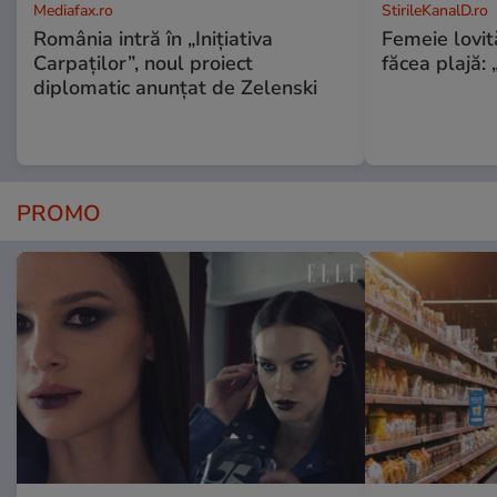
Mediafax.ro
StirileKanalD.ro
România intră în „Inițiativa
Femeie lovit
Carpaților”, noul proiect
făcea plajă: „
diplomatic anunțat de Zelenski
PROMO