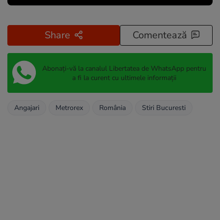
Share
Comentează
Abonați-vă la canalul Libertatea de WhatsApp pentru
a fi la curent cu ultimele informații
Angajari
Metrorex
România
Stiri Bucuresti