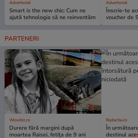
Advertorial
Advertorial
Smart is the new chic: Cum ne
Înscrie-te ac
ajută tehnologia să ne reinventăm
voucher de 5
PARTENERI
Wowbiz.ro
Redactia.ro
Durere fără margini după
În următoare
moartea Raisei, fetița de 9 ani
destinul ace