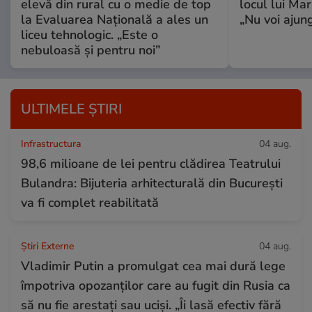
elevă din rural cu o medie de top
locul lui Ma
la Evaluarea Națională a ales un
„Nu voi ajung
liceu tehnologic. „Este o
nebuloasă și pentru noi”
ULTIMELE ȘTIRI
Infrastructura
04 aug.
98,6 milioane de lei pentru clădirea Teatrului
Bulandra: Bijuteria arhitecturală din București
va fi complet reabilitată
Știri Externe
04 aug.
Vladimir Putin a promulgat cea mai dură lege
împotriva opozanților care au fugit din Rusia ca
să nu fie arestați sau uciși. „Îi lasă efectiv fără