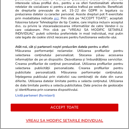
interesele si/sau profilul dvs., pentru a va oferi functionalitati aferente
un preț care va schimba regulile jocului în
retelelor de socializare si pentru a analiza traficul pe website. Beneficiati
de drepturile prevazute de art. 15-22 din GDPR in legatura cu
prelucrarea datelor cu caracter personal. Aceste drepturi pot fi exercitate
2026
prin modalitatea indicata
aici
. Prin click pe “ACCEPT TOATE”, acceptati
folosirea tuturor Tehnologiilor de tip Cookie, care implica inclusiv acceptul
dvs. cu privire la stocarea/accesarea informatiilor de catre Vendor-ii cu
care colaboram. Prin click pe “VREAU SA MODIFIC SETARILE
Știri România
04 aug.
INDIVIDUAL” puteti schimba preferintele in mod individual, mai putin
cele legate de cookie strict necesare pentru functionarea website-ului.
Ploi torențiale și vijelii în România după valul
Atât noi, cât și partenerii noștri prelucrăm datele pentru a oferi:
de căldură extremă. Prognoza meteo ANM
Măsurarea performanței reclamelor. Utilizarea profilurilor pentru
selectarea conținutului personalizat. Stocarea și/sau accesarea
pentru perioada 4-31 august 2026
informațiilor de pe un dispozitiv. Dezvoltarea și îmbunătățirea serviciilor.
Crearea profilurilor de conținut personalizat. Utilizarea profilurilor pentru
selectarea publicității personalizate. Crearea profilurilor pentru
publicitate personalizată. Măsurarea performanței conținutului.
Înțelegerea publicului prin statistici sau combinații de date din surse
diferite. Utilizarea datelor limitate pentru a selecta conținutul. Utilizarea
de date limitate pentru a selecta publicitatea. Date precise de geolocație
și identificarea prin scanarea dispozitivului.
Listă parteneri (furnizori)
ACCEPT TOATE
VREAU SA MODIFIC SETARILE INDIVIDUAL