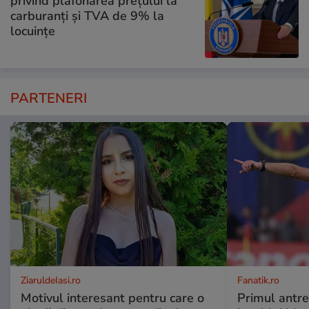
privind plafonarea prețului la
carburanți și TVA de 9% la
locuințe
PARTENERI
ZiaruldeIasi.ro
Fanatik.ro
Motivul interesant pentru care o
Primul antre