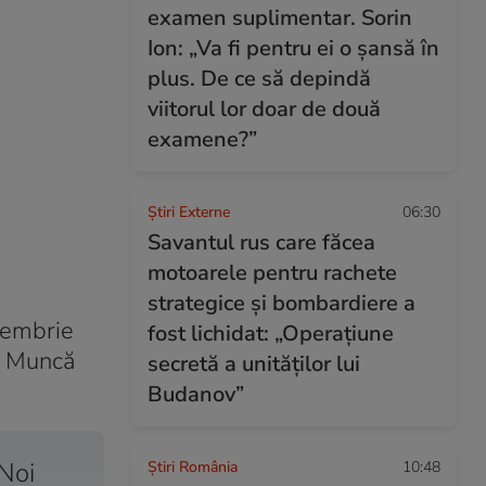
examen suplimentar. Sorin
Ion: „Va fi pentru ei o șansă în
plus. De ce să depindă
viitorul lor doar de două
examene?”
Știri Externe
06:30
Savantul rus care făcea
motoarele pentru rachete
strategice și bombardiere a
ptembrie
fost lichidat: „Operațiune
e Muncă
secretă a unităților lui
Budanov”
 Noi
Știri România
10:48