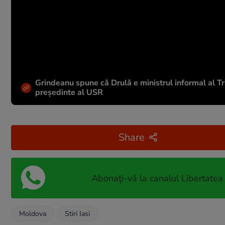
Grindeanu spune că Drulă e ministrul informal al Tran
președinte al USR
Share
Abonați-vă la canalul Libertatea
Moldova
Stiri Iasi