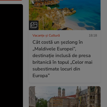
Vacanțe și Cultură
18:18
Cât costă un șezlong în
„Maldivele Europei”,
destinație inclusă de presa
britanică în topul „Celor mai
subestimate locuri din
Europa”