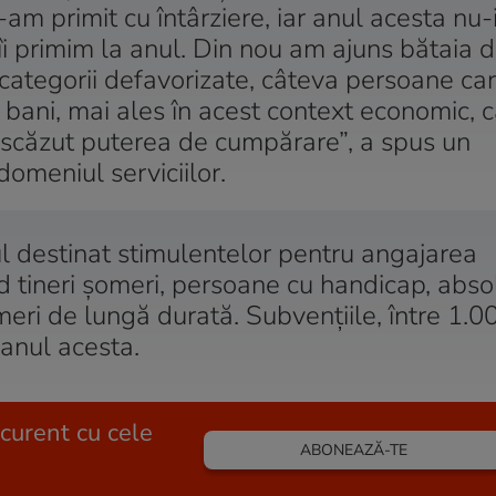
i-am primit cu întârziere, iar anul acesta nu
îi primim la anul. Din nou am ajuns bătaia d
 categorii defavorizate, câteva persoane ca
 bani, mai ales în acest context economic, 
a scăzut puterea de cumpărare”, a spus un
domeniul serviciilor.
l destinat stimulentelor pentru angajarea
 tineri șomeri, persoane cu handicap, absol
omeri de lungă durată. Subvențiile, între 1.00
 anul acesta.
 curent cu cele
ABONEAZĂ-TE