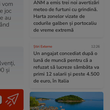
ANM a emis trei noi avertizări
-i vom
meteo de furtuni cu grindină.
e joc
Harta zonelor vizate de
re au
codurile galben și portocaliu
când
de vreme extremă
Știri Externe
12:26
Un angajat concediat după o
lună de muncă pentru că a
venți,
refuzat să lucreze sâmbăta va
0 și
primi 12 salarii și peste 4.500
de euro, în Italia