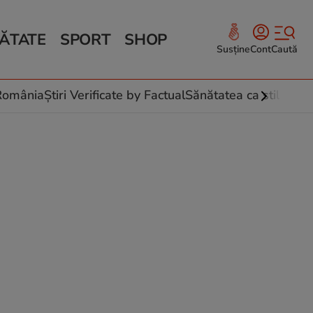
ĂTATE
SPORT
SHOP
Susține
Cont
Caută
Sănătate și Fitness
ce
 culinare
-România
Știri Verificate by Factual
Sănătatea ca stil de vi
 și legume
rea plantelor