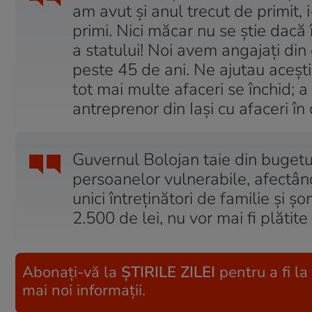
am avut și anul trecut de primit, 
primi. Nici măcar nu se știe dacă 
a statului! Noi avem angajați din
peste 45 de ani. Ne ajutau acești
tot mai multe afaceri se închid; 
antreprenor din Iași cu afaceri în 
Guvernul Bolojan taie din bugetu
persoanelor vulnerabile, afectând
unici întreținători de familie și ș
2.500 de lei, nu vor mai fi plătite
Abonați-vă la
ȘTIRILE ZILEI
pentru a fi la
mai noi informații.