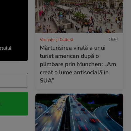
Vacanțe și Cultură
16:54
Mărturisirea virală a unui
stului
turist american după o
plimbare prin Munchen: „Am
creat o lume antisocială în
SUA”
i