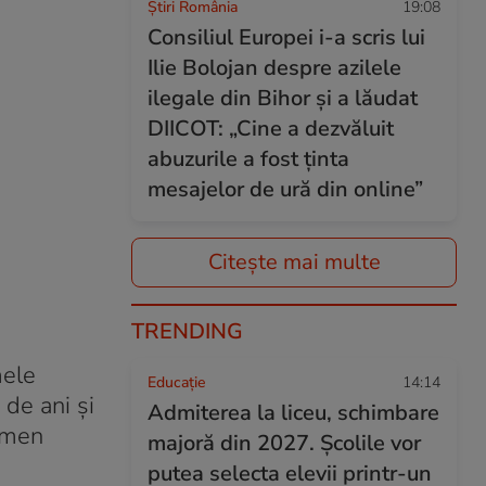
Știri România
19:08
Consiliul Europei i-a scris lui
Ilie Bolojan despre azilele
ilegale din Bihor și a lăudat
DIICOT: „Cine a dezvăluit
abuzurile a fost ținta
mesajelor de ură din online”
Citește mai multe
TRENDING
mele
Educație
14:14
 de ani și
Admiterea la liceu, schimbare
ermen
majoră din 2027. Școlile vor
putea selecta elevii printr-un