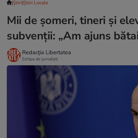
|
Ştiri
|
Știri Locale
Mii de șomeri, tineri și ele
subvenții: „Am ajuns bătai
Redacția Libertatea
Echipa de jurnaliști