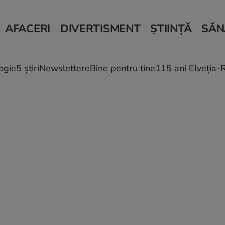
AFACERI
DIVERTISMENT
ȘTIINȚĂ
SĂN
Bani și Afaceri
Monden
Știri Știință
Știri 
Auto
Horoscop
Schimbări climati
Relații
Locuri de muncă
Muzică și Filme
Rețete
ogie
5 știri
Newslettere
Bine pentru tine
115 ani Elveția
Imobiliare.ro
Vacanțe și Cultură
Fructe
eJobs.ro
Îngriji