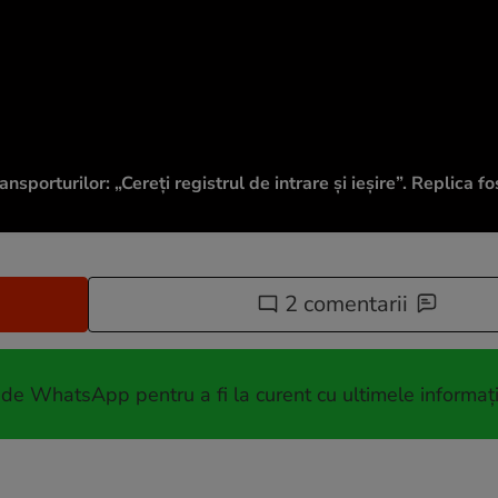
sporturilor: „Cereți registrul de intrare și ieșire”. Replica fo
2 comentarii
 de WhatsApp pentru a fi la curent cu ultimele informați