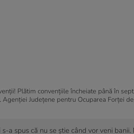
enții! Plătim convențiile încheiate până în se
 al Agenției Județene pentru Ocuparea Forței d
 s-a spus că nu se știe când vor veni banii.