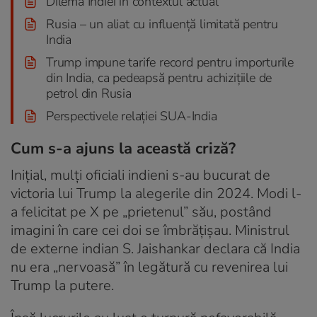
Dilema Indiei în contextul actual
Rusia – un aliat cu influență limitată pentru
India
Trump impune tarife record pentru importurile
din India, ca pedeapsă pentru achizițiile de
petrol din Rusia
Perspectivele relației SUA-India
Cum s-a ajuns la această criză?
Inițial, mulți oficiali indieni s-au bucurat de
victoria lui Trump la alegerile din 2024. Modi l-
a felicitat pe X pe „prietenul” său, postând
imagini în care cei doi se îmbrățișau. Ministrul
de externe indian S. Jaishankar declara că India
nu era „nervoasă” în legătură cu revenirea lui
Trump la putere.