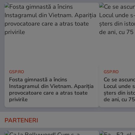
GSP.RO
GSP.RO
Fosta gimnastă a încins
Ce se ascund
Instagramul din Vietnam. Apariția
Locul unde s-
provocatoare care a atras toate
șters din ist
privirile
de ani, cu 7
PARTENERI