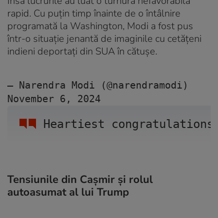
Însă lucrurile au luat o turnură nefavorabilă
rapid. Cu puțin timp înainte de o întâlnire
programată la Washington, Modi a fost pus
într-o situație jenantă de imaginile cu cetățeni
indieni deportați din SUA în cătușe.
— Narendra Modi (@narendramodi) 
November 6, 2024
Heartiest congratulations
Tensiunile din Cașmir și rolul
autoasumat al lui Trump