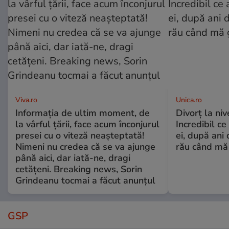
Viva.ro
Unica.ro
Informația de ultim moment, de
Divorț la nive
la vârful țării, face acum înconjurul
Incredibil ce
presei cu o viteză neașteptată!
ei, după ani 
Nimeni nu credea că se va ajunge
rău când mă
până aici, dar iată-ne, dragi
cetățeni. Breaking news, Sorin
Grindeanu tocmai a făcut anunțul
GSP