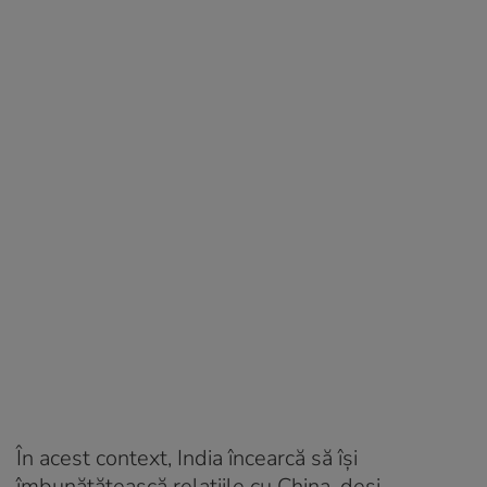
În acest context, India încearcă să își
îmbunătățească relațiile cu China, deși