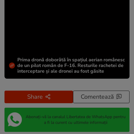
Prima dronă doborâtă în spațiul aerian românesc
de un pilot român de F-16. Resturile rachetei de
interceptare și ale dronei au fost găsite
Share
Comentează
Abonați-vă la canalul Libertatea de WhatsApp pentru
a fi la curent cu ultimele informații