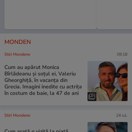
MONDEN
Stiri Mondene
09:18
Cum au apărut Monica
Bîrlădeanu și soțul ei, Valeriu
Gheorghiță, în vacanța din
Grecia. Imagini inedite cu actrița
în costum de baie, la 47 de ani
Stiri Mondene
24 iul.
Cum arată o vizită la piață