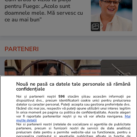
pentru Fuego: „Acolo sunt
doamnele mele. Mă servesc cu
ce au mai bun”
PARTENERI
Nouă ne pasă ca datele tale personale să rămână
confidențiale
Noi și partenerii noștri
596
stocăm și/sau accesăm informații pe
dispozitivul dvs., precum identificatorii cookie unici pentru prelucrarea
datelor cu caracter personal. Puteți accepta sau gestiona preferințele dvs.
făcând clic mai jos, respectiv vă puteți opune utilizării unui interes legitim
în orice moment pe pagina cu politica de confidențialitate. Aceste alegeri
vor fi raportate partenerilor noștri și nu vă vor afecta navigarea.
Mai
multe detalii
Noi si partenerii nostri (retelele de socializare si agentiile de publicitate
partenere, precum si furnizorii nostri de servicii de date analitice)
TVMania.ro
ObservatorNews
prelucram date pentru a permite website-ului sa functioneze, pentru a
personaliza continutul si anunturile publicitare afisate in functie de