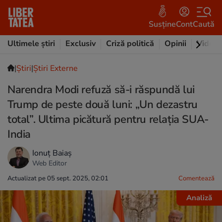
Susține
Cont
Caută
Ultimele știri
Exclusiv
Criză politică
Opinii
Video
|
Ştiri
|
Știri Externe
Narendra Modi refuză să-i răspundă lui
Trump de peste două luni: „Un dezastru
total”. Ultima picătură pentru relația SUA-
India
Ionuț Baiaș
Web Editor
Actualizat pe 05 sept. 2025, 02:01
Comentează
Analiză