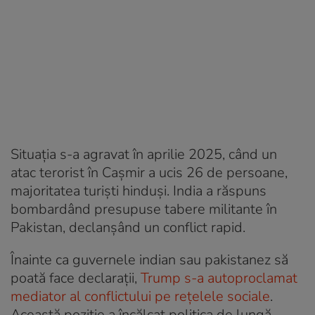
Situația s-a agravat în aprilie 2025, când un
atac terorist în Cașmir a ucis 26 de persoane,
majoritatea turiști hinduși. India a răspuns
bombardând presupuse tabere militante în
Pakistan, declanșând un conflict rapid.
Înainte ca guvernele indian sau pakistanez să
poată face declarații,
Trump s-a autoproclamat
mediator al conflictului pe rețelele sociale
.
Această poziție a încălcat politica de lungă