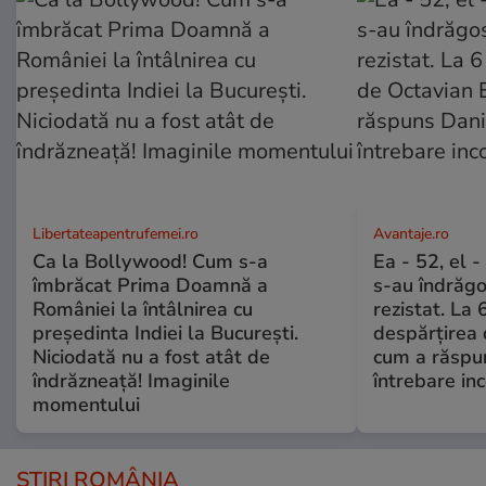
Libertateapentrufemei.ro
Avantaje.ro
Ca la Bollywood! Cum s-a
Ea - 52, el 
îmbrăcat Prima Doamnă a
s-au îndrăgos
României la întâlnirea cu
rezistat. La 
președinta Indiei la București.
despărțirea 
Niciodată nu a fost atât de
cum a răspu
îndrăzneață! Imaginile
întrebare i
momentului
ȘTIRI ROMÂNIA