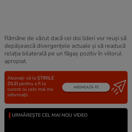
Rămâne de văzut dacă cei doi lideri vor reuși să
depășească divergențele actuale și să readucă
relația bilaterală pe un făgaș pozitiv în viitorul
apropiat.
Abonați-vă la
ȘTIRILE
ZILEI
pentru a fi la
ABONEAZĂ-TE
curent cu cele mai noi
informații.
URMĂREȘTE CEL MAI NOU VIDEO