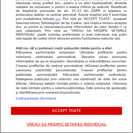
A rupt tăcerea fără nicio rușine!
ANIMAŢIE. C
interesele si/sau profilul dvs., pentru a va oferi functionalitati aferente
Daniela Crudu spune totul despre
drona după 
retelelor de socializare si pentru a analiza traficul pe website. Beneficiati
de drepturile prevazute de art. 15-22 din GDPR in legatura cu
activitatea ei de pe platformele
în România. In
prelucrarea datelor cu caracter personal. Aceste drepturi pot fi exercitate
prin modalitatea indicata
aici
. Prin click pe “ACCEPT TOATE”, acceptati
pentru adulți: „Fac ce vreau, e
rusească
folosirea tuturor Tehnologiilor de tip Cookie, care implica inclusiv acceptul
wow!”
dvs. cu privire la stocarea/accesarea informatiilor de catre Vendor-ii cu
care colaboram. Prin click pe “VREAU SA MODIFIC SETARILE
INDIVIDUAL” puteti schimba preferintele in mod individual, mai putin
cele legate de cookie strict necesare pentru functionarea website-ului.
Atât noi, cât și partenerii noștri prelucrăm datele pentru a oferi:
PARTENERI
Măsurarea performanței reclamelor. Utilizarea profilurilor pentru
selectarea conținutului personalizat. Stocarea și/sau accesarea
informațiilor de pe un dispozitiv. Dezvoltarea și îmbunătățirea serviciilor.
Crearea profilurilor de conținut personalizat. Utilizarea profilurilor pentru
selectarea publicității personalizate. Crearea profilurilor pentru
publicitate personalizată. Măsurarea performanței conținutului.
Înțelegerea publicului prin statistici sau combinații de date din surse
diferite. Utilizarea datelor limitate pentru a selecta conținutul. Utilizarea
de date limitate pentru a selecta publicitatea. Date precise de geolocație
și identificarea prin scanarea dispozitivului.
Listă parteneri (furnizori)
ACCEPT TOATE
VREAU SA MODIFIC SETARILE INDIVIDUAL
GSP.ro
GSP.ro