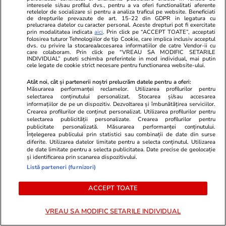
anonimizarea candidaților.
interesele si/sau profilul dvs., pentru a va oferi functionalitati aferente
retelelor de socializare si pentru a analiza traficul pe website. Beneficiati
de drepturile prevazute de art. 15-22 din GDPR in legatura cu
prelucrarea datelor cu caracter personal. Aceste drepturi pot fi exercitate
Rezultatele finale vor fi afișate pe 13 iulie, atât
prin modalitatea indicata
aici
. Prin click pe “ACCEPT TOATE”, acceptati
folosirea tuturor Tehnologiilor de tip Cookie, care implica inclusiv acceptul
pe pagina dedicată examenului, cât și pe site-
dvs. cu privire la stocarea/accesarea informatiilor de catre Vendor-ii cu
care colaboram. Prin click pe “VREAU SA MODIFIC SETARILE
urile inspectoratelor școlare, unde vor rămâne
INDIVIDUAL” puteti schimba preferintele in mod individual, mai putin
cele legate de cookie strict necesare pentru functionarea website-ului.
disponibile timp de doi ani.
Atât noi, cât și partenerii noștri prelucrăm datele pentru a oferi:
Măsurarea performanței reclamelor. Utilizarea profilurilor pentru
Condiții de promovare
selectarea conținutului personalizat. Stocarea și/sau accesarea
informațiilor de pe un dispozitiv. Dezvoltarea și îmbunătățirea serviciilor.
Să susțină toate probele de evaluare a
Crearea profilurilor de conținut personalizat. Utilizarea profilurilor pentru
selectarea publicității personalizate. Crearea profilurilor pentru
competențelor lingvistice și digitale
publicitate personalizată. Măsurarea performanței conținutului.
Înțelegerea publicului prin statistici sau combinații de date din surse
diferite. Utilizarea datelor limitate pentru a selecta conținutul. Utilizarea
Să participe la toate probele scrise
de date limitate pentru a selecta publicitatea. Date precise de geolocație
și identificarea prin scanarea dispozitivului.
Să obțină minimum nota 5 la fiecare probă
Listă parteneri (furnizori)
scrisă
ACCEPT TOATE
Să aibă o medie de cel puțin 6 la probele
VREAU SA MODIFIC SETARILE INDIVIDUAL
scrise