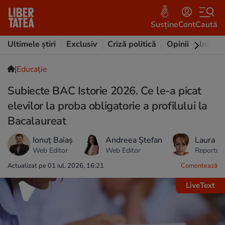
Susține
Cont
Caută
Ultimele știri
Exclusiv
Criză politică
Opinii
Intervi
|
Educație
Subiecte BAC Istorie 2026. Ce le-a picat
elevilor la proba obligatorie a profilului la
Bacalaureat
Ionuț Baiaș
Andreea Ștefan
Laura M
Web Editor
Web Editor
Reporter 
Actualizat pe 01 iul. 2026, 16:21
Comentează
LiveText