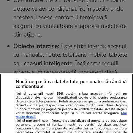
Climatizare:
Se vor folosi cu prioritate sălile
dotate cu aer condiționat fix. În școlile unde
acestea lipsesc, confortul termic va fi
asigurat cu ventilatoare și aparate mobile de
climatizare.
Obiecte interzise:
Este strict interzis accesul
cu manuale, notițe, telefoane mobile, tablete
sau
ceasuri inteligente
. Încălcarea regulii
atrage eliminarea directă, indiferent dacă
dispozitivele au fost folosite sau nu.
Nouă ne pasă ca datele tale personale să rămână
confidențiale
Evaluarea și afișarea rezultatelor
Noi și partenerii noștri
596
stocăm și/sau accesăm informații pe
dispozitivul dvs., precum identificatorii cookie unici pentru prelucrarea
datelor cu caracter personal. Puteți accepta sau gestiona preferințele dvs.
Evaluarea lucrărilor se va realiza prin
făcând clic mai jos, respectiv vă puteți opune utilizării unui interes legitim
în orice moment pe pagina cu politica de confidențialitate. Aceste alegeri
intermediul unei platforme digitale dedicate.
vor fi raportate partenerilor noștri și nu vă vor afecta navigarea.
Mai
multe detalii
Primele rezultate vor fi comunicate pe 7 iulie,
Noi si partenerii nostri (retelele de socializare si agentiile de publicitate
partenere, precum si furnizorii nostri de servicii de date analitice)
utilizându-se coduri individuale pentru
prelucram date pentru a permite website-ului sa functioneze, pentru a
personaliza continutul si anunturile publicitare afisate in functie de