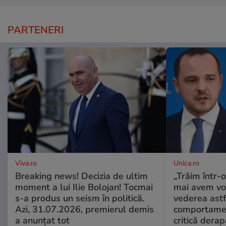
PARTENERI
Viva.ro
Unica.ro
Breaking news! Decizia de ultim
„Trăim într-
moment a lui Ilie Bolojan! Tocmai
mai avem vo
s-a produs un seism în politică.
vederea astf
Azi, 31.07.2026, premierul demis
comportamen
a anunțat tot
critică derap