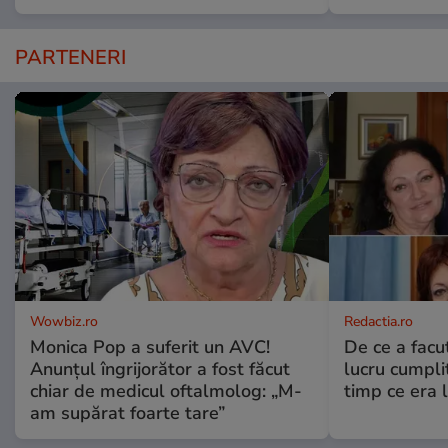
PARTENERI
Wowbiz.ro
Redactia.ro
Monica Pop a suferit un AVC!
De ce a fac
Anunțul îngrijorător a fost făcut
lucru cumplit
chiar de medicul oftalmolog: „M-
timp ce era 
am supărat foarte tare”