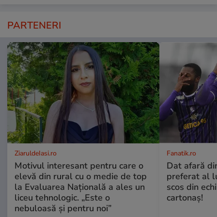
PARTENERI
ZiaruldeIasi.ro
Fanatik.ro
Motivul interesant pentru care o
Dat afară di
elevă din rural cu o medie de top
preferat al l
la Evaluarea Națională a ales un
scos din ech
liceu tehnologic. „Este o
cartonaş!
nebuloasă și pentru noi”