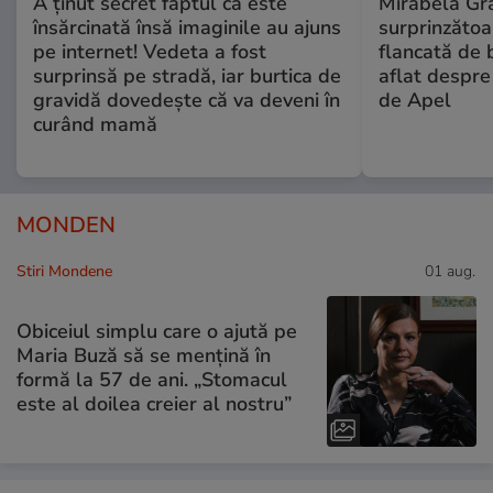
A ținut secret faptul că este
Mirabela Gră
însărcinată însă imaginile au ajuns
surprinzătoar
pe internet! Vedeta a fost
flancată de 
surprinsă pe stradă, iar burtica de
aflat despre
gravidă dovedește că va deveni în
de Apel
curând mamă
MONDEN
Stiri Mondene
01 aug.
Obiceiul simplu care o ajută pe
Maria Buză să se mențină în
formă la 57 de ani. „Stomacul
este al doilea creier al nostru”