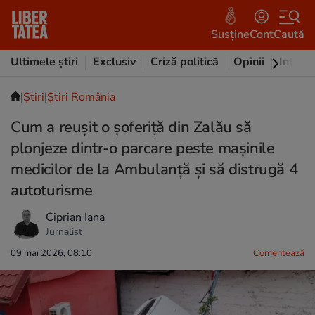
Susține
Cont
Caută
Ultimele știri
Exclusiv
Criză politică
Opinii
Intervi
|
Ştiri
|
Știri România
Cum a reușit o șoferiță din Zalău să
plonjeze dintr-o parcare peste mașinile
medicilor de la Ambulanță și să distrugă 4
autoturisme
Ciprian Iana
Jurnalist
09 mai 2026, 08:10
Comentează