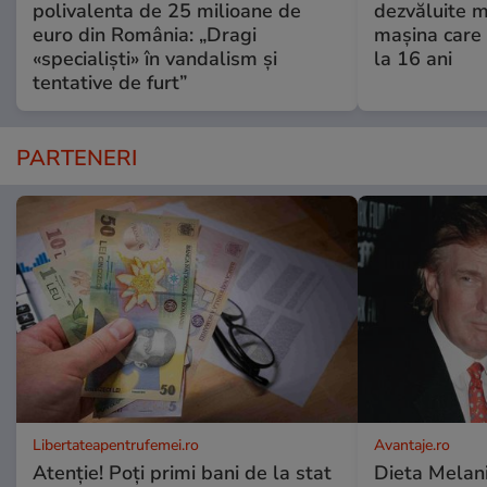
polivalenta de 25 milioane de
dezvăluite m
euro din România: „Dragi
mașina care 
«specialiști» în vandalism și
la 16 ani
tentative de furt”
PARTENERI
Libertateapentrufemei.ro
Avantaje.ro
Atenție! Poți primi bani de la stat
Dieta Melan