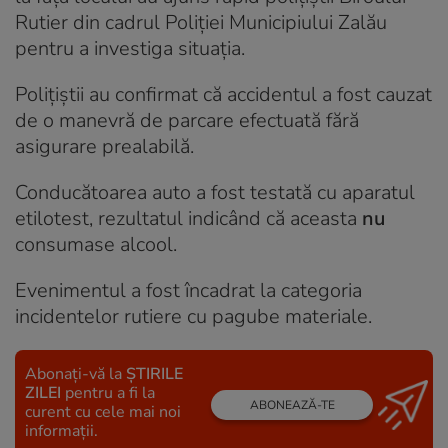
Rutier din cadrul Poliției Municipiului Zalău
pentru a investiga situația.
Polițiștii au confirmat că accidentul a fost cauzat
de o manevră de parcare efectuată fără
asigurare prealabilă.
Conducătoarea auto a fost testată cu aparatul
etilotest, rezultatul indicând că aceasta
nu
consumase alcool.
Evenimentul a fost încadrat la categoria
incidentelor rutiere cu pagube materiale.
Abonați-vă la
ȘTIRILE
ZILEI
pentru a fi la
ABONEAZĂ-TE
curent cu cele mai noi
informații.