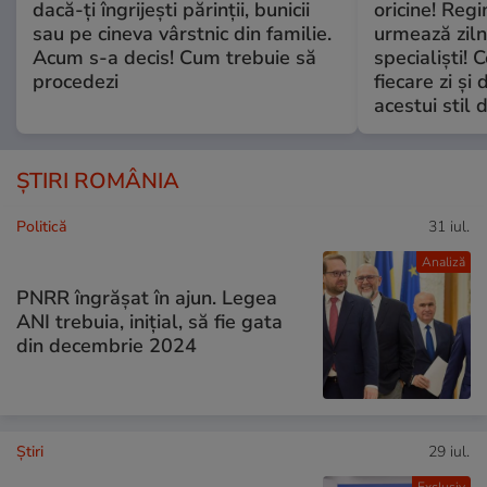
dacă-ți îngrijești părinții, bunicii
oricine! Regi
sau pe cineva vârstnic din familie.
urmează zilni
Acum s-a decis! Cum trebuie să
specialiști! 
procedezi
fiecare zi și 
acestui stil 
ȘTIRI ROMÂNIA
Politică
31 iul.
Analiză
PNRR îngrășat în ajun. Legea
ANI trebuia, inițial, să fie gata
din decembrie 2024
Ştiri
29 iul.