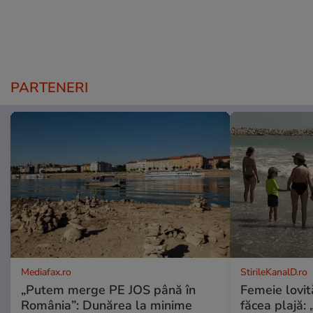
PARTENERI
Mediafax.ro
StirileKanalD.ro
„Putem merge PE JOS până în
Femeie lovit
România”: Dunărea la minime
făcea plajă: „