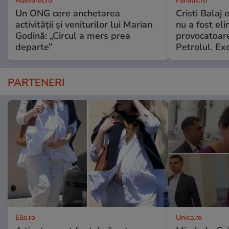
Adevarul.ro
Fanatik.ro
Un ONG cere anchetarea
Cristi Balaj
activității și veniturilor lui Marian
nu a fost el
Godină: „Circul a mers prea
provocatoare
departe”
Petrolul. Exc
PARTENERI
Elle.ro
Unica.ro