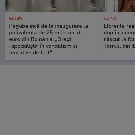
GSP.ro
GSP.ro
Pagube încă de la inaugurare la
Llorente rea
polivalenta de 25 milioane de
după comenta
euro din România: „Dragi
născut la fot
«specialiști» în vandalism și
Torres, din I
tentative de furt”