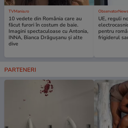
TVMania.ro
ObservatorNews
10 vedete din România care au
UE, reguli n
făcut furori în costum de baie.
electrocasni
Imagini spectaculoase cu Antonia,
pentru români
INNA, Bianca Drăgușanu și alte
frigiderul sa
dive
PARTENERI