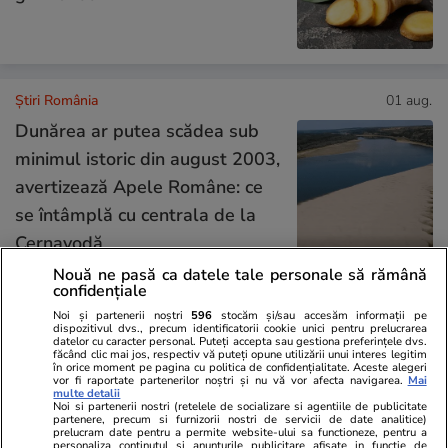
Știri România
01 aug.
Dunărea ar putea scădea sub
minimul istoric din august 2003,
avertizează Apele Române: ce
se întâmplă cu centrala de la
Cernavodă
Nouă ne pasă ca datele tale personale să rămână
confidențiale
Știri România
01 aug.
Noi și partenerii noștri
596
stocăm și/sau accesăm informații pe
dispozitivul dvs., precum identificatorii cookie unici pentru prelucrarea
Iasmina Huțupașu, prima
datelor cu caracter personal. Puteți accepta sau gestiona preferințele dvs.
făcând clic mai jos, respectiv vă puteți opune utilizării unui interes legitim
admisă la Facultatea de
în orice moment pe pagina cu politica de confidențialitate. Aceste alegeri
vor fi raportate partenerilor noștri și nu vă vor afecta navigarea.
Mai
Medicină „Carol Davila” din
multe detalii
Noi si partenerii nostri (retelele de socializare si agentiile de publicitate
București. Tânăra din Iași este
partenere, precum si furnizorii nostri de servicii de date analitice)
prelucram date pentru a permite website-ului sa functioneze, pentru a
olimpică la biologie și a luat
personaliza continutul si anunturile publicitare afisate in functie de