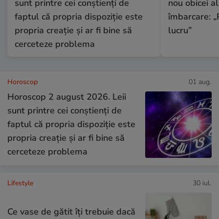
sunt printre cei conștienți de
nou obicei al
faptul că propria dispoziție este
îmbarcare: „
propria creație și ar fi bine să
lucru”
cerceteze problema
Horoscop
01 aug.
Horoscop 2 august 2026. Leii
sunt printre cei conștienți de
faptul că propria dispoziție este
propria creație și ar fi bine să
cerceteze problema
Lifestyle
30 iul.
Ce vase de gătit îți trebuie dacă