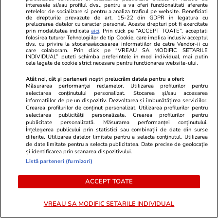
interesele si/sau profilul dvs., pentru a va oferi functionalitati aferente
9,96 la BAC
retelelor de socializare si pentru a analiza traficul pe website. Beneficiati
de drepturile prevazute de art. 15-22 din GDPR in legatura cu
prelucrarea datelor cu caracter personal. Aceste drepturi pot fi exercitate
prin modalitatea indicata
aici
. Prin click pe “ACCEPT TOATE”, acceptati
folosirea tuturor Tehnologiilor de tip Cookie, care implica inclusiv acceptul
Știri România
01 aug.
dvs. cu privire la stocarea/accesarea informatiilor de catre Vendor-ii cu
care colaboram. Prin click pe “VREAU SA MODIFIC SETARILE
INDIVIDUAL” puteti schimba preferintele in mod individual, mai putin
cele legate de cookie strict necesare pentru functionarea website-ului.
Kaufland testează în România
abonamente pentru locurile de
Atât noi, cât și partenerii noștri prelucrăm datele pentru a oferi:
Măsurarea performanței reclamelor. Utilizarea profilurilor pentru
parcare. Cât costă noul serviciu
selectarea conținutului personalizat. Stocarea și/sau accesarea
informațiilor de pe un dispozitiv. Dezvoltarea și îmbunătățirea serviciilor.
pentru șoferi
Crearea profilurilor de conținut personalizat. Utilizarea profilurilor pentru
selectarea publicității personalizate. Crearea profilurilor pentru
publicitate personalizată. Măsurarea performanței conținutului.
Înțelegerea publicului prin statistici sau combinații de date din surse
diferite. Utilizarea datelor limitate pentru a selecta conținutul. Utilizarea
Știri România
01 aug.
de date limitate pentru a selecta publicitatea. Date precise de geolocație
și identificarea prin scanarea dispozitivului.
Analiză
Listă parteneri (furnizori)
Ce cumpără românii înainte de
ACCEPT TOATE
concediu. Un produs a explodat
în vânzări
VREAU SA MODIFIC SETARILE INDIVIDUAL