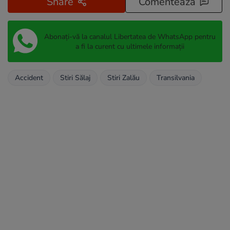
Share
Comentează
Abonați-vă la canalul Libertatea de WhatsApp pentru
a fi la curent cu ultimele informații
Accident
Stiri Sălaj
Stiri Zalău
Transilvania