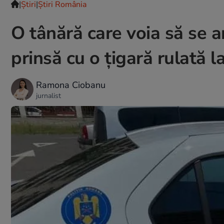
|
Ştiri
|
Știri România
O tânără care voia să se 
prinsă cu o ţigară rulată la
Ramona Ciobanu
jurnalist