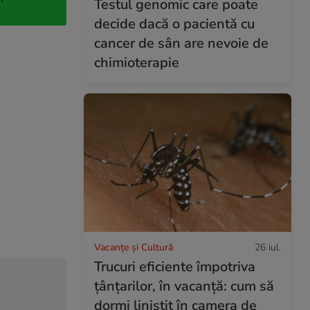
Testul genomic care poate
decide dacă o pacientă cu
cancer de sân are nevoie de
chimioterapie
Vacanțe și Cultură
26 iul.
Trucuri eficiente împotriva
țânțarilor, în vacanță: cum să
dormi liniștit în camera de