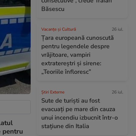
consecutive”, crede Traian
Băsescu
Vacanțe și Cultură
26 iul.
Țara europeană cunoscută
pentru legendele despre
vrăjitoare, vampiri
extratereștri și sirene:
„Teoriile înfloresc”
Știri Externe
26 iul.
Sute de turiști au fost
evacuați pe mare din cauza
unui incendiu izbucnit într-o
latul
stațiune din Italia
e pentru