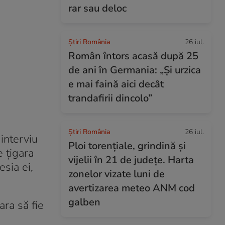
rar sau deloc
Știri România
26 iul.
Român întors acasă după 25
de ani în Germania: „Și urzica
e mai faină aici decât
trandafirii dincolo”
Știri România
26 iul.
interviu
Ploi torențiale, grindină și
 țigara
vijelii în 21 de județe. Harta
esia ei,
zonelor vizate luni de
avertizarea meteo ANM cod
galben
ara să fie