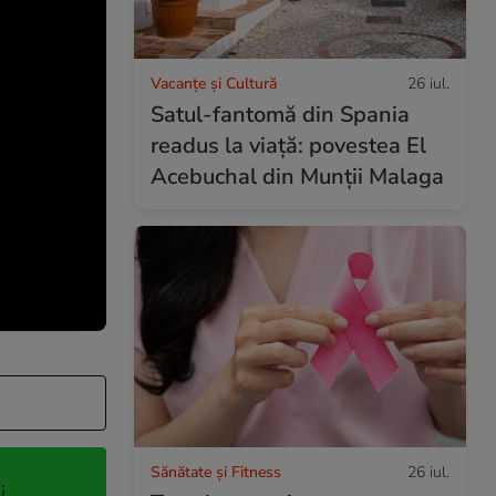
Vacanțe și Cultură
26 iul.
Satul-fantomă din Spania
readus la viață: povestea El
Acebuchal din Munții Malaga
Sănătate și Fitness
26 iul.
i