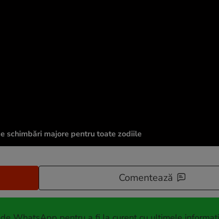
e schimbări majore pentru toate zodiile
Comentează
 de WhatsApp pentru a fi la curent cu ultimele informați