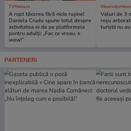
TVMania.ro
ObservatorNews
A rupt tăcerea fără nicio rușine!
Valuri de 3 m
Daniela Crudu spune totul despre
roşu arborat.
activitatea ei de pe platformele
turiştii nu a
pentru adulți: „Fac ce vreau, e
wow!”
PARTENERI