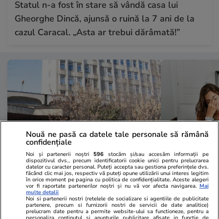
Statul n-a fost în stare să vândă casa lui
Gheorghe Dincă, ajunsă o ruină la 7 ani de la
cazul Caracal. „Asta ar trebui dărâmată!”
Nouă ne pasă ca datele tale personale să rămână
confidențiale
Noi și partenerii noștri
596
stocăm și/sau accesăm informații pe
dispozitivul dvs., precum identificatorii cookie unici pentru prelucrarea
datelor cu caracter personal. Puteți accepta sau gestiona preferințele dvs.
Sănătate și Fitness
15:23
Lifestyle
făcând clic mai jos, respectiv vă puteți opune utilizării unui interes legitim
în orice moment pe pagina cu politica de confidențialitate. Aceste alegeri
Guvernul a deblocat 22 de
Tinerii din 
vor fi raportate partenerilor noștri și nu vă vor afecta navigarea.
Mai
multe detalii
posturi la Spitalul „Maria Curie”.
părinți când
Noi si partenerii nostri (retelele de socializare si agentiile de publicitate
partenere, precum si furnizorii nostri de servicii de date analitice)
prelucram date pentru a permite website-ului sa functioneze, pentru a
Când vor ajunge, de fapt, primii
viața lor: „P
personaliza continutul si anunturile publicitare afisate in functie de