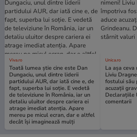
Viva.ro
Unica.ro
Toată lumea știe cine este Dan
La așa ceva 
Dungaciu, unul dintre liderii
Liviu Dragne
partidului AUR, dar iată cine e, de
fostului său 
fapt, superba lui soție. E vedetă
acuzații grav
de televiziune în România, iar un
Declarațiile 
detaliu uluitor despre cariera ei
comentarii
atrage imediat atenția. Apare
mereu pe micul ecran, dar e altfel
decât își imaginează mulți