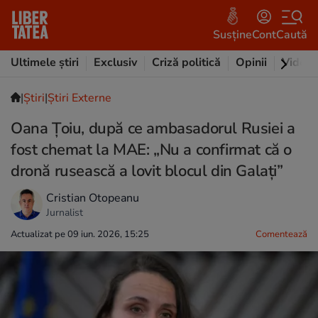
Susține
Cont
Caută
Ultimele știri
Exclusiv
Criză politică
Opinii
Video
|
Ştiri
|
Știri Externe
Oana Țoiu, după ce ambasadorul Rusiei a
fost chemat la MAE: „Nu a confirmat că o
dronă rusească a lovit blocul din Galați”
Cristian Otopeanu
Jurnalist
Actualizat pe 09 iun. 2026, 15:25
Comentează