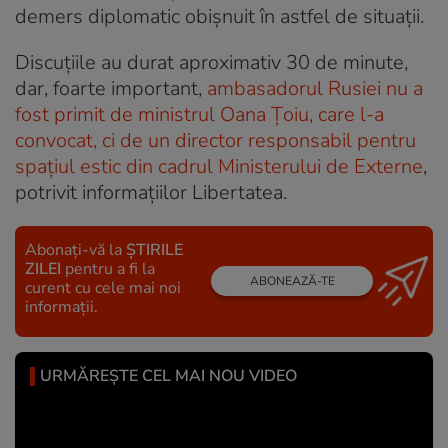
demers diplomatic obișnuit în astfel de situații.
Discuțiile au durat aproximativ 30 de minute,
dar, foarte important,
ambasadorul Rusiei nu a
fost primit de ministrul Oana Țoiu, care l-a
convocat, ci de un director responsabil pentru
spațiul estic din cadrul Ministerului de Externe
,
potrivit informațiilor Libertatea.
Abonați-vă la
ȘTIRILE
ZILEI
pentru a fi la
ABONEAZĂ-TE
curent cu cele mai noi
informații.
URMĂREȘTE CEL MAI NOU VIDEO