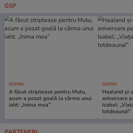
GSP
GSP.RO
GSP.RO
A făcut striptease pentru Mutu,
Haaland și-a
acum a pozat goală la cârma unui
aniversare pe
iaht: „Inima mea”
Isabel: „Via
totdeauna!”
PARTENERI