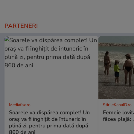
PARTENERI
Mediafax.ro
StirileKanalD.ro
Soarele va dispărea complet! Un
Femeie lovit
oraș va fi înghițit de întuneric în
făcea plajă: „
plină zi, pentru prima dată după
860 de ani