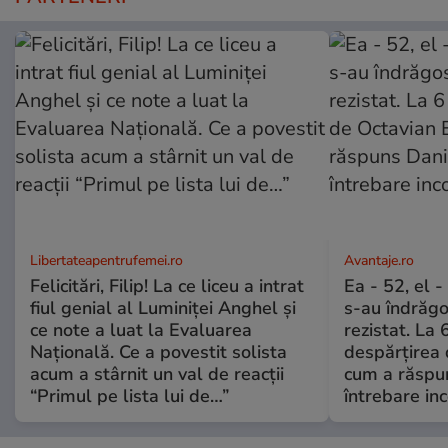
Libertateapentrufemei.ro
Avantaje.ro
Felicitări, Filip! La ce liceu a intrat
Ea - 52, el 
fiul genial al Luminiței Anghel și
s-au îndrăgos
ce note a luat la Evaluarea
rezistat. La 
Națională. Ce a povestit solista
despărțirea 
acum a stârnit un val de reacții
cum a răspu
“Primul pe lista lui de…”
întrebare i