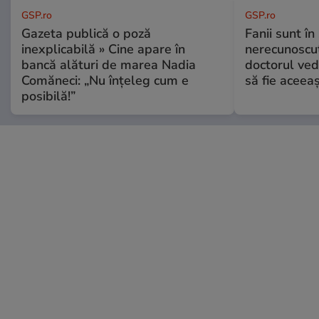
GSP.ro
GSP.ro
Gazeta publică o poză
Fanii sunt în 
inexplicabilă » Cine apare în
nerecunoscut
bancă alături de marea Nadia
doctorul ved
Comăneci: „Nu înțeleg cum e
să fie aceea
posibilă!”