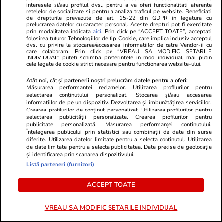
interesele si/sau profilul dvs., pentru a va oferi functionalitati aferente
asistenți medicali la patul copiilor
au dezamăgi
retelelor de socializare si pentru a analiza traficul pe website. Beneficiati
de drepturile prevazute de art. 15-22 din GDPR in legatura cu
și ce se întâmplă cu restul
prelucrarea datelor cu caracter personal. Aceste drepturi pot fi exercitate
prin modalitatea indicata
aici
. Prin click pe “ACCEPT TOATE”, acceptati
spitalelor
folosirea tuturor Tehnologiilor de tip Cookie, care implica inclusiv acceptul
dvs. cu privire la stocarea/accesarea informatiilor de catre Vendor-ii cu
care colaboram. Prin click pe “VREAU SA MODIFIC SETARILE
INDIVIDUAL” puteti schimba preferintele in mod individual, mai putin
cele legate de cookie strict necesare pentru functionarea website-ului.
Lifestyle
18 iul.
Atât noi, cât și partenerii noștri prelucrăm datele pentru a oferi:
Măsurarea performanței reclamelor. Utilizarea profilurilor pentru
selectarea conținutului personalizat. Stocarea și/sau accesarea
informațiilor de pe un dispozitiv. Dezvoltarea și îmbunătățirea serviciilor.
Semnele deshidratării și cum să
Crearea profilurilor de conținut personalizat. Utilizarea profilurilor pentru
selectarea publicității personalizate. Crearea profilurilor pentru
o previi
publicitate personalizată. Măsurarea performanței conținutului.
Înțelegerea publicului prin statistici sau combinații de date din surse
diferite. Utilizarea datelor limitate pentru a selecta conținutul. Utilizarea
de date limitate pentru a selecta publicitatea. Date precise de geolocație
și identificarea prin scanarea dispozitivului.
Listă parteneri (furnizori)
Lifestyle
17 iul.
ACCEPT TOATE
VREAU SA MODIFIC SETARILE INDIVIDUAL
De ce să nu păstrezi cartofii