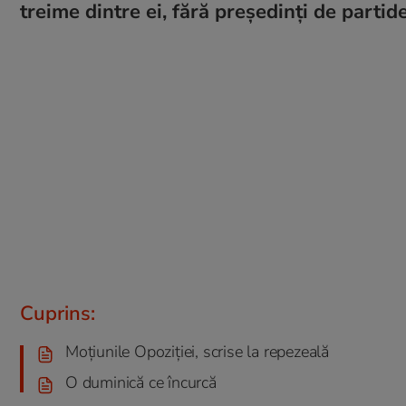
treime dintre ei, fără președinți de partid
Cuprins:
Moțiunile Opoziției, scrise la repezeală
O duminică ce încurcă