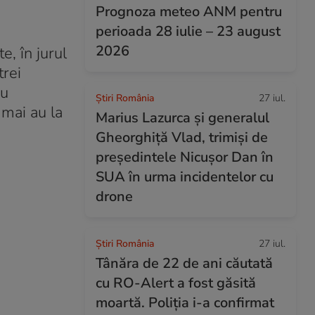
Prognoza meteo ANM pentru
perioada 28 iulie – 23 august
2026
, în jurul
trei
ru
Știri România
27 iul.
 mai au la
Marius Lazurca și generalul
Gheorghiță Vlad, trimiși de
președintele Nicușor Dan în
SUA în urma incidentelor cu
drone
Știri România
27 iul.
Tânăra de 22 de ani căutată
cu RO-Alert a fost găsită
moartă. Poliția i-a confirmat