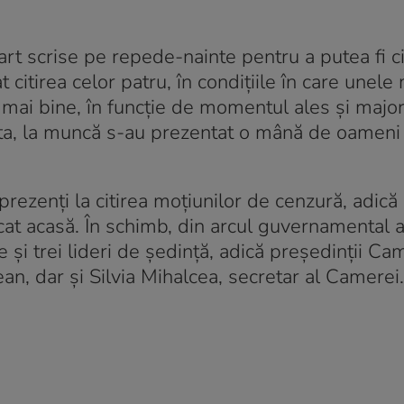
rt scrise pe repede-nainte pentru a putea fi cit
citirea celor patru, în condițiile în care unele
mai bine, în funcție de momentul ales și major
sta, la muncă s-au prezentat o mână de oameni
prezenți la citirea moțiunilor de cenzură, adică
cat acasă. În schimb, din arcul guvernamental a
 și trei lideri de ședință, adică președinții Cam
n, dar și Silvia Mihalcea, secretar al Camerei.