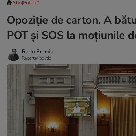
|
Ştiri
|
Politică
Opoziție de carton. A bătu
POT și SOS la moțiunile d
Radu Eremia
Reporter politic