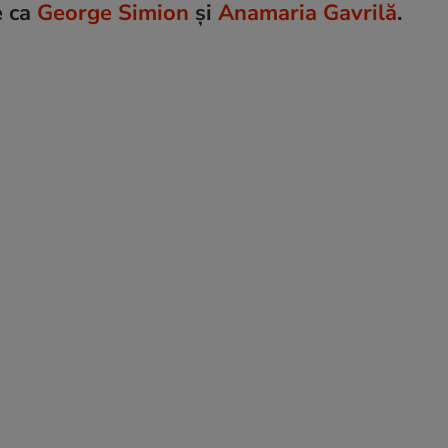
e ca
George Simion
și
Anamaria Gavrilă
.