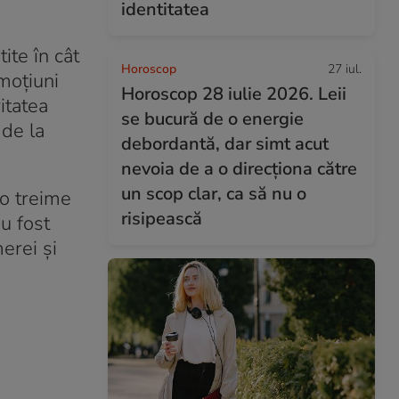
identitatea
ite în cât
Horoscop
27 iul.
 moțiuni
Horoscop 28 iulie 2026. Leii
itatea
se bucură de o energie
 de la
debordantă, dar simt acut
nevoia de a o direcționa către
un scop clar, ca să nu o
 o treime
risipească
u fost
erei și