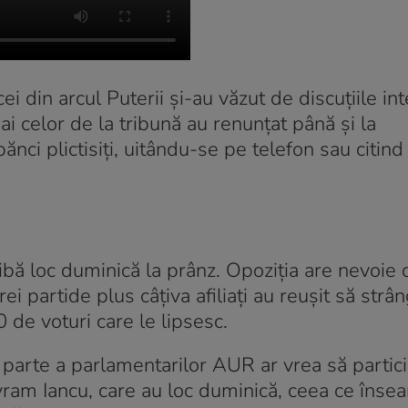
 cei din arcul Puterii și-au văzut de discuțiile in
e ai celor de la tribună au renunțat până și la
bănci plictisiți, uitându-se pe telefon sau citind 
bă loc duminică la prânz. Opoziția are nevoie
ei partide plus câțiva afiliați au reușit să str
de voturi care le lipsesc.
arte a parlamentarilor AUR ar vrea să partici
ram Iancu, care au loc duminică, ceea ce înse