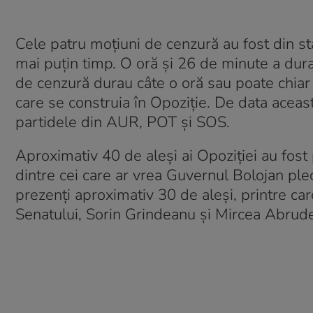
Cele patru moțiuni de cenzură au fost din sta
mai puțin timp. O oră și 26 de minute a durat 
de cenzură durau câte o oră sau poate chiar 
care se construia în Opoziție. De data acea
partidele din AUR, POT și SOS.
Aproximativ 40 de aleși ai Opoziției au fost 
dintre cei care ar vrea Guvernul Bolojan ple
prezenți aproximativ 30 de aleși, printre care
Senatului, Sorin Grindeanu și Mircea Abrudea