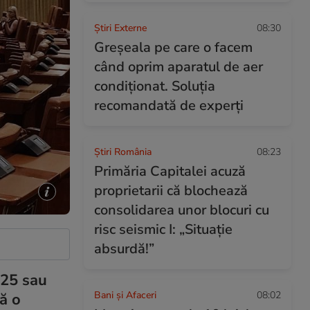
Știri Externe
08:30
Greșeala pe care o facem
când oprim aparatul de aer
condiționat. Soluția
recomandată de experți
Știri România
08:23
Primăria Capitalei acuză
proprietarii că blochează
consolidarea unor blocuri cu
risc seismic I: „Situație
absurdă!”
125 sau
Bani și Afaceri
08:02
ță o