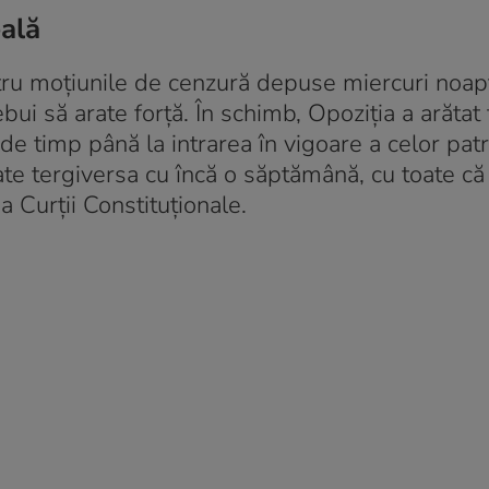
eală
tru moțiunile de cenzură depuse miercuri noapte
bui să arate forță. În schimb, Opoziția a arătat 
de timp până la intrarea în vigoare a celor pat
ate tergiversa cu încă o săptămână, cu toate că
 Curții Constituționale.